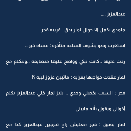
عبدالعزيز ....
مامدى يكمل الا جوال لمار يدق : غريبه فجر ..
استغرب وهو يشوف الساعه متأخره : عساه خير ..
ردت عليها ..كانت تبكي وواضح عليها متضايقه ..وتتكلم مع
لمار عقدت حواجبها بغرابه : ماتبين عزوز لييه ؟!
فجر : السبب يخصني وحدي .. بليز لمار خلي عبدالعزيز يكلم
أخواني ويقول بأنه مايبني ..
لمار بضيق : فجر معليش راح تحرجين عبدالعزيز كذا مع