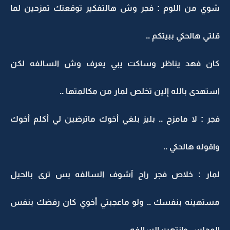
شوي من اللوم : فجر وش هالتفكير توقعتك تمزحين لما
قلتي هالحكي ببيتكم ..
كان فهد يناظر وساكت يبي يعرف وش السالفه لكن
استهدى بالله إلين تخلص لمار من مكالمتها ..
فجر : لا مامزح .. بليز بلغي أخوك ماترضين لي أكلم أخوك
واقوله هالحكي ..
لمار : خلاص فجر راح آشوف السالفه بس ترى بالحيل
مستهينه بنفسك .. ولو ماعجبتي أخوي كان رفضك بنفس
المجلس وانتهت السالفه ..