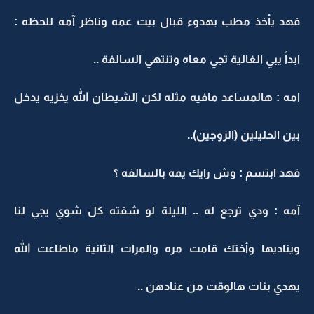
فهد يأخذ مطب بهدوء قبال بيت عمه وناظر آمه للحظه :
ابداً يبي الغالية تجي معاه وتنتهي السالفة ..
امه : هالمساعد مافيه مثله لكن الشيطان الله يخزيه يدخل
بين الحليلين (الزوجين)..
فهد ابتسم : وش رايك يمه بالسالفه ؟
آمه : ودي ترجع له .. الليلة لو شفته كل شوي يجي لنا
ويناديها وأختك قامت مره والمرات الثانية ماطاعت الله
يهدي بنات هالوقت من عنادهن ..