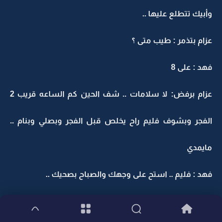
وأبيك تتطلع عليها ..
عزام بتذمر : طيب متى ؟
فهد : على 8
عزام برفض: لا سلامات .. شف الحين كم الساعه قريب 2
الفجر وبشوف فليم راح يخلص قبل الفجر وبصلي وبنام ..
مايمدي
فهد : فليم .. استح على وجهك والصباح بصحيك ..
: خلها عقب باكر