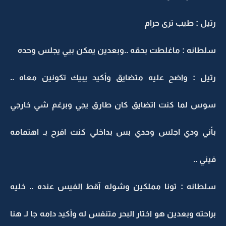
رتيل : طيب ترى حرام
سلطانه : ماغلطت بحقه ..وبعدين يمكن بيي يجلس وحده
رتيل : واضح عليه متضايق وأكيد يبيك تكونين معاه ..
سوس لما كنت اتضايق كان طارق يجي وبرغم شي خارجي
بأني ودي اجلس وحدي بس بداخلي كنت افرح بـ اهتمامه
فيني ..
سلطانه : تونا مملكين وشوله آقط الفيس عنده .. خليه
براحته وبعدين هو اختار البحر متنفس له وأكيد دامه جا لـ هنا