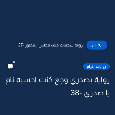
بارت من
رواية سجينات خلف قضبان القصور -26
0
روايات_غرام
رواية بصدري وجع كنت احسبه نام
يا صدري -38