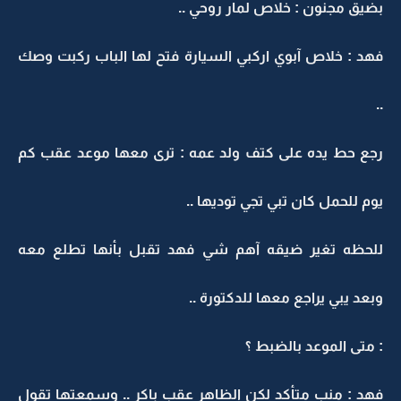
بضيق مجنون : خلاص لمار روحي ..
فهد : خلاص آبوي اركبي السيارة فتح لها الباب ركبت وصك
..
رجع حط يده على كتف ولد عمه : ترى معها موعد عقب كم
يوم للحمل كان تبي تجي توديها ..
للحظه تغير ضيقه آهم شي فهد تقبل بأنها تطلع معه
وبعد يبي يراجع معها للدكتورة ..
: متى الموعد بالضبط ؟
فهد : منب متأكد لكن الظاهر عقب باكر .. وسمعتها تقول