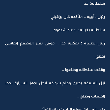
سلطانه: جد
رتيل : آيييه .. متأكده كان يراقبني
سلطانه بغرابه : لا عاد شدعوه
رتيل بحسره : تفكيره كذا .. قومي نغير المطعم انفاسي
تختنق
وقفت سلطانه وطلعوا ..
نزل الملعقه بضيق وكلم سواقه لاجل يجهز السيارة ..حط
الحساب وطلع ..
ركب السيارة وصك الباب : حرك للفيلاً