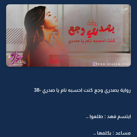
رواية بصدري وجع كنت احسبه نام يا صدري -38
ابتسم فهد : طلعوا ..
مساعد : بكلمها ..