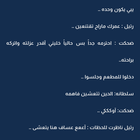
يبي يكون وحده ..
رتيل : عمرك ماراح تقتنعين ..
ضحكت : احترمه جداً بس حالياً خليني آقدر عزلته واتركه
براحته..
دخلوا للمطعم وجلسوا ..
سلطانه: الحين تتعشين فاهمه
ضحكت: آوكككي ..
رتيل ناظرت للحظات : آععع عساف هنا يتعشى ..