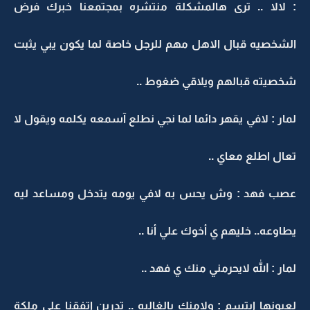
: لالا .. ترى هالمشكلة منتشره بمجتمعنا خبرك فرض
الشخصيه قبال الاهل مهم للرجل خاصة لما يكون يبي يثبت
شخصيته قبالهم ويلاقي ضغوط ..
لمار : لافي يقهر دائما لما نجي نطلع آسمعه يكلمه ويقول لا
تعال اطلع معاي ..
عصب فهد : وش يحس به لافي يومه يتدخل ومساعد ليه
يطاوعه.. خليهم ي أخوك علي أنا ..
لمار : الله لايحرمني منك ي فهد ..
لعيونها ابتسم : ولامنك يالغاليه .. تدرين اتفقنا على ملكة