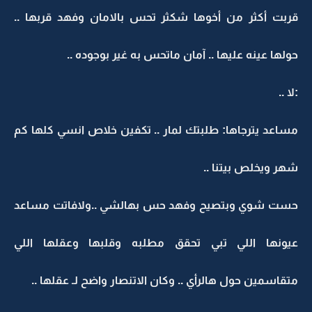
قربت أكثر من أخوها شكثر تحس بالامان وفهد قربها ..
حولها عينه عليها .. آمان ماتحس به غير بوجوده ..
:لا ..
مساعد يترجاها: طلبتك لمار .. تكفين خلاص انسي كلها كم
شهر ويخلص بيتنا ..
حست شوي وبتصيح وفهد حس بهالشي ..ولافاتت مساعد
عيونها اللي تبي تحقق مطلبه وقلبها وعقلها اللي
متقاسمين حول هالرأي .. وكان الاتنصار واضح لـ عقلها ..