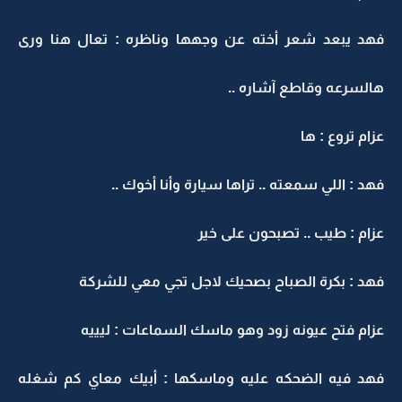
فهد يبعد شعر أخته عن وجهها وناظره : تعال هنا ورى
هالسرعه وقاطع آشاره ..
عزام تروع : ها
فهد : اللي سمعته .. تراها سيارة وأنا أخوك ..
عزام : طيب .. تصبحون على خير
فهد : بكرة الصباح بصحيك لاجل تجي معي للشركة
عزام فتح عيونه زود وهو ماسك السماعات : ليييه
فهد فيه الضحكه عليه وماسكها : أبيك معاي كم شغله