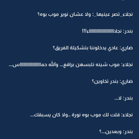
نجلاء_تصر عينيها_: ولا عشان نوير موب بوه؟
بندر: نجلاااااااااااااااااااااء!!!
ضاري: عادي يدخلوننا بتشكيلة الفريق؟
نجلاء: موب شينه نلبسهن براقع... والله حماااااااااااااااااس...
ضاري: بندر تخاوين؟
بندر: لا...
نجلاء: قلت لك موب بوه نورة ..ولا كان يسبقك...
بندر: وبعدين...؟