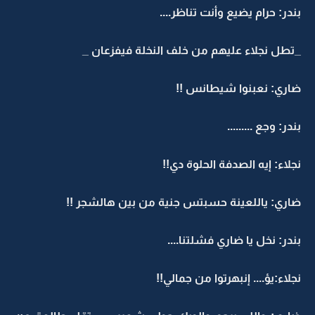
بندر: حرام يضيع وأنت تناظر....
_تطل نجلاء عليهم من خلف النخلة فيفزعان _
ضاري: نعبنوا شيطانس !!
بندر: وجع .........
نجلاء: إيه الصدفة الحلوة دي!!
ضاري: ياللعينة حسبتس جنية من بين هالشجر !!
بندر: نخل يا ضاري فشلتنا....
نجلاء:يؤ.... إنبهرتوا من جمالي!!