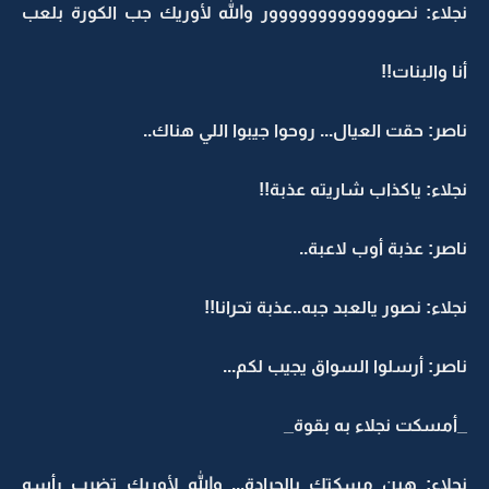
نجلاء: نصووووووووووووور والله لأوريك جب الكورة بلعب
أنا والبنات!!
ناصر: حقت العيال... روحوا جيبوا اللي هناك..
نجلاء: ياكذاب شاريته عذبة!!
ناصر: عذبة أوب لاعبة..
نجلاء: نصور يالعبد جبه..عذبة تحرانا!!
ناصر: أرسلوا السواق يجيب لكم...
_أمسكت نجلاء به بقوة_
نجلاء: هين مسكتك بالجرادة... والله لأوريك_تضرب رأسه