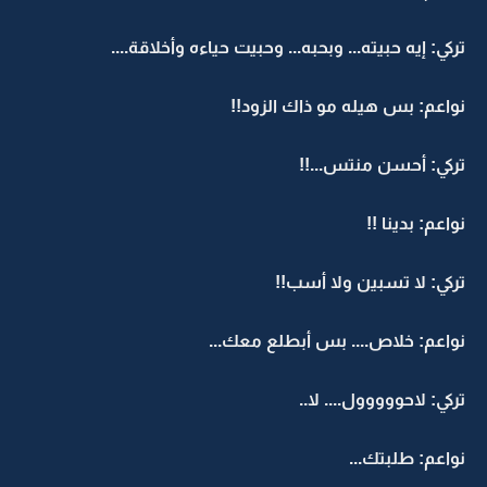
تركي: إيه حبيته... وبحبه... وحبيت حياءه وأخلاقة....
نواعم: بس هيله مو ذاك الزود!!
تركي: أحسن منتس...!!
نواعم: بدينا !!
تركي: لا تسبين ولا أسب!!
نواعم: خلاص.... بس أبطلع معك...
تركي: لاحووووول.... لا..
نواعم: طلبتك...