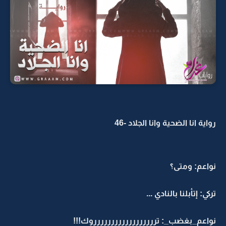
رواية انا الضحية وانا الجلاد -46
نواعم: ومتى؟
تركي: إتأبلنا بالنادي ...
نواعم_بغضب_: ترررررررررررررررررروك!!!