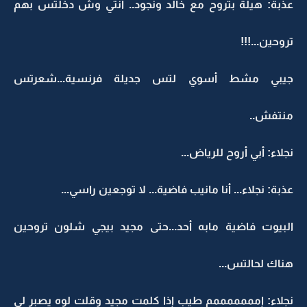
عذبة: هيلة بتروح مع خالد ونجود.. أنتي وش دخلتس بهم
تروحين...!!!
جيبي مشط أسوي لتس جديلة فرنسية...شعرتس
منتفش..
نجلاء: أبي أروح للرياض...
عذبة: نجلاء... أنا مانيب فاضية... لا توجعين راسي...
البيوت فاضية مابه أحد...حتى مجيد بيجي شلون تروحين
هناك لحالتس...
نجلاء: إمممممممم طيب إذا كلمت مجيد وقلت لوه يصبر لي