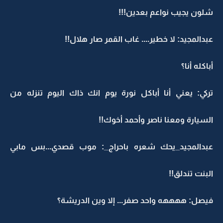
شلون يجيب نواعم بعدين!!!
عبدالمجيد: لا خطير.... غاب القمر صار هلال!!
أباكله أنا؟
تركي: يعني أنا أباكل نورة يوم انك ذاك اليوم تنزله من
السيارة ومعنا ناصر وأحمد أخوك!!
عبدالمجيد_يحك شعره باحراج_: موب قصدي...بس مابي
البنت تندلق!!
فيصل: ههههه واحد صفر... إلا وين الدريشة؟