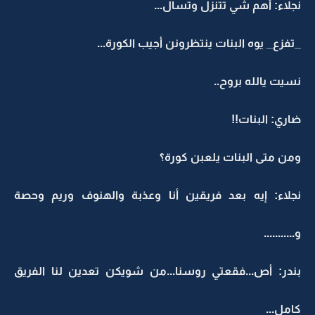
نجلاء: أهم شي تتنزل وتسأل...
_تفزع_ يوه البنات ينتظرونن أجيب الكورة...
نسيت يالله بروح..
ضاري: البنات!!
ومن متى البنات يلعبن كورة؟
نجلاء: إيه بعد فريقين أنا وعذبة والهنوف وريم وحصة
و...........
بندر: أص...فقعتي روسنا...من شويكن تعدين لنا الفريق
كامل...