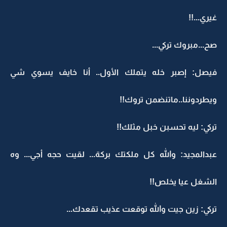
غيري...!!
صح...مبروك تركي...
فيصل: إصبر خله يتملك الأول.. أنا خايف يسوي شي
ويطردوننا..ماتنضمن تروك!!
تركي: ليه تحسبن خبل مثلك!!
عبدالمجيد: والله كل ملكتك بركة... لقيت حجه أجي... وه
الشغل عيا يخلص!!
تركي: زين جيت والله توقعت عذيب تقعدك...