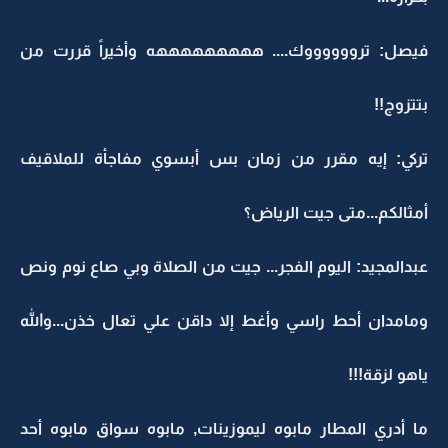
فيصل: ترووووووك.... هههههههههه وأخيراً قررت من
بتتزوج!!
تركي: إيه مقرر من زمان بس أبسوي مفاجأة للملاقيف
أمثالكم...متى جيت الرياض؟
عبدالمجيد: اليوم الفجر... جيت من الصلاة وبي صاع نوم ونص
ومامدان أحط راسي وأغط إلا داقن علي تعال خذن...والله
ياهو لزقة!!!
ما أدري المطار مابوه ليموزينات, مابوه سواق مابوه أحد