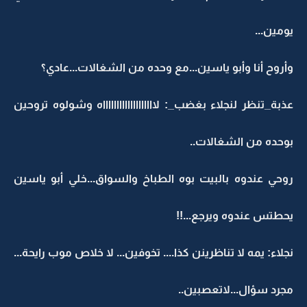
يومين...
وأروح أنا وأبو ياسين...مع وحده من الشغالات...عادي؟
عذبة_تنظر لنجلاء بغضب_: لاااااااااااااااااااه وشولوه تروحين
بوحده من الشغالات..
روحي عندوه بالبيت بوه الطباخ والسواق...خلي أبو ياسين
يحطتس عندوه ويرجع...!!
نجلاء: يمه لا تناظرينن كذا.... تخوفين... لا خلاص موب رايحة...
مجرد سؤال...لاتعصبين..