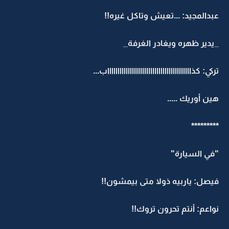
عبدالمجيد: ...تعيش وتاكل غيره!!
_يدير ظهره ويغادر الغرفة_
تركي: كذاااااااااااااااااااااااااااااااااااااااااب...
هين أوريك .....
*********
"في السيارة"
فيصل: ياربيه ذولا متى بيمشون!!
نواعم: أنتم تحرون تروك!!