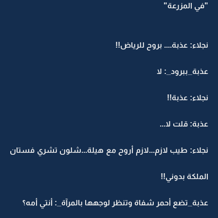
"في المزرعة"
نجلاء: عذبة.... بروح للرياض!!
عذبة_ببرود_: لا
نجلاء: عذبة!!
عذبة: قلت لا...
نجلاء: طيب لازم...لازم أروح مع هيلة...شلون تشري فستان
الملكة بدوني!!
عذبة_تضع أحمر شفاة وتنظر لوجهها بالمرآة_: أنتي أمه؟