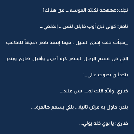
نجلاء:ههههه نكتته الموسم... من هناك؟
ناصر: كولي تبن أوب قايلن لتس... إنقلعي...
_تخبأت خلف إحدى النخيل , فيما إبتعد ناصر متجهاً للملاعب
التي في قسم الرجال ليحضر كرة أخرى, وأقبل ضاري وبندر
يتحدثان بصوت عالي_:
ضاري: والله قلت له.... بس عنيد...
بندر: حاول به مرتن ثانية... بلكي يسمع هالمرة....
ضاري: يا بوي خله يولي...