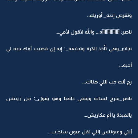
وتقرص إذنه_ أوريك..
ناصر: آآآآآآآآآآآآآآه... والله لأقول لأمي...
نجلاء_وهي تأخذ الكرة وتدفعه_: إيه إن قضبت أمك جبه لي
أحبه...
رح أنت جب اللي هناك...
ناصر_يخرج لسانه ويقفي ذاهبا وهو يقول_: من زينتس
يالعبدة يا أم عكاريش...
أنتي وعيونتس اللي تقل عيون سنجاب...