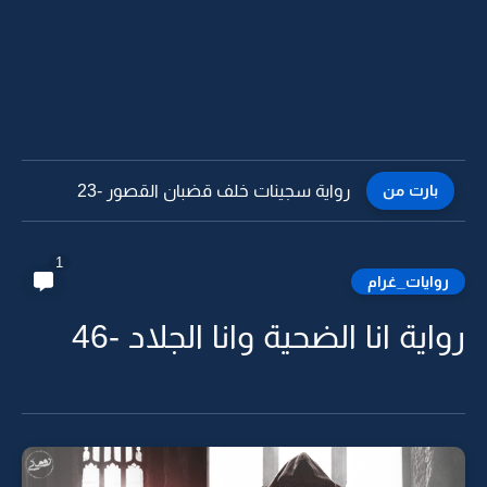
بارت من
رواية سجينات خلف قضبان القصور -22
1
روايات_غرام
رواية انا الضحية وانا الجلاد -46