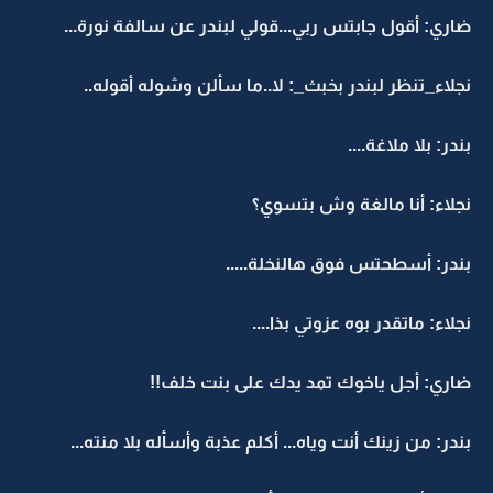
ضاري: أقول جابتس ربي...قولي لبندر عن سالفة نورة...
نجلاء_تنظر لبندر بخبث_: لا..ما سألن وشوله أقوله..
بندر: بلا ملاغة....
نجلاء: أنا مالغة وش بتسوي؟
بندر: أسطحتس فوق هالنخلة.....
نجلاء: ماتقدر بوه عزوتي بذا....
ضاري: أجل ياخوك تمد يدك على بنت خلف!!
بندر: من زينك أنت وياه... أكلم عذبة وأسأله بلا منته...