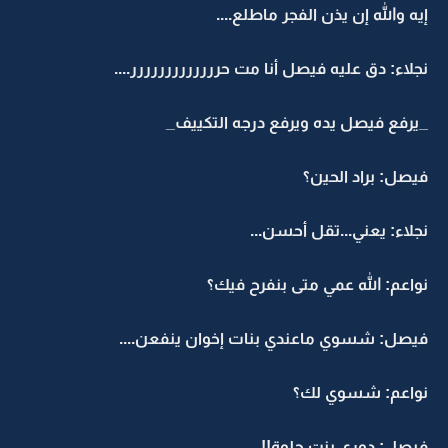
إيه والله إن يذن الفجر ماطلع....
نجلاء: دق عليه فيصل أنا مت حررررررررررررر....
_يرفع فيصل يده ويرفع درجه التكييف_
فيصل: براد الحين؟
نجلاء: يعني...تقل أحسن...
نواعم: الله عمي متى بنفرح فيك؟
فيصل: شسوي ماعندي بنات إخوان ينفعن....
نواعم: شسوي لك؟
فيصل: دوري بنت حلوة!!