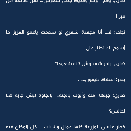
ضاري: واللي يرحم والديك جدلي شعرس... تقل طالعة من
قبر!!
نجلاء: لا... أنا مجعدة شعري لو سمحت ياعمو العزيز ما
أسمح لك تطنز علي...
ضاري: بندر شف وش كنه شعرها؟
بندر: أسلاك تليفون......
ضاري: جبتها أمك وأبوك بالجنة... يانجلوه ليش جايه هنا
لحالس؟
خطر عليس المزرعة كلها عمال وشباب ... كل المكان فيه