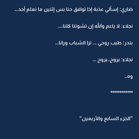
ضاري: إسألي عذبة إذا توافق حنا بس إثنين ما نعلم أحد...
نجلاء: لا ياعم والله إن تشوتنا كلنا....
بندر: طيب روحي ... ترا الشباب ورانا...
نجلاء: بروح..بروح ...
وه..
************
"الجزء السابع والأربعين"