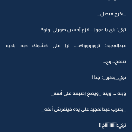
_يخرج فيصل_
تركي: ياي يا عموا ...لازم أحسن صورتي..ولو!!
عبدالمجيد: تروووووك.... ترا على خشمك حبه باديه
تنتفخ...وع...
تركي_بقلق_: جد!!
وينه ... وينه _ويضع إصبعه على أنفه_
_يضرب عبدالمجيد على يده فينفرش أنفه_
تركي:آآآآآآآآآآخ!!