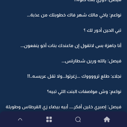
نواعم: ياخي مالك شهر فاك خطوبتك من عذبة...
تبي الحين أدور لك ؟
أنا جاهزة بس لاتقول إن ماعندك بنات أخو ينفعون...
فيصل: يالله ورين شطارتس...
نجلاء: طلع ترووووك ...زغرتوا...ولا تقل عريسه..!!
نواعم: وش مواصفات البنت اللي تبيه؟
فيصل: إصبري خلين أفكر.... أبيه بيضاء زي القرطاس وطويلة
زي النخلة وعيونه كبرهن زي الساعات وخشمة سلة سيف