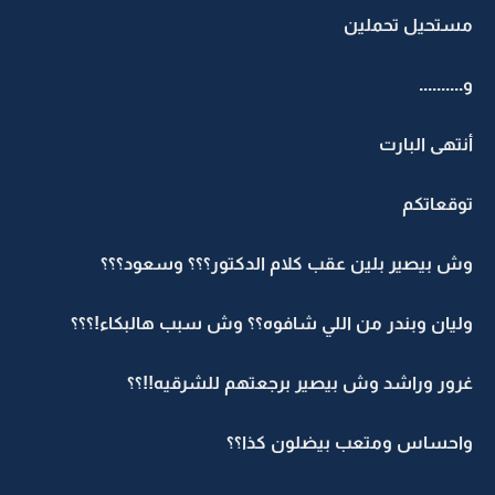
مستحيل تحملين
و..........
أنتهى البارت
توقعاتكم
وش بيصير بلين عقب كلام الدكتور؟؟؟ وسعود؟؟؟
وليان وبندر من اللي شافوه؟؟ وش سبب هالبكاء!؟؟؟
غرور وراشد وش بيصير برجعتهم للشرقيه!!؟؟
واحساس ومتعب بيضلون كذا؟؟