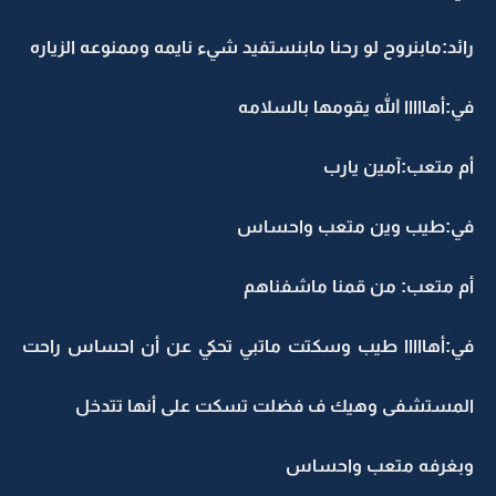
رائد:مابنروح لو رحنا مابنستفيد شيء نايمه وممنوعه الزياره
في:أهااااا الله يقومها بالسلامه
أم متعب:آمين يارب
في:طيب وين متعب واحساس
أم متعب: من قمنا ماشفناهم
في:أهااااا طيب وسكتت ماتبي تحكي عن أن احساس راحت
المستشفى وهيك ف فضلت تسكت على أنها تتدخل
وبغرفه متعب واحساس