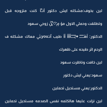
لين بخوف:مشكله ايش دكتور أنـْْـْْآ كنت متزوجه قبل
وتطلقت وحملي الاول مؤ ‏مٍـٍْ♡̨̐ـِْْنِْْ زوجي سعود
الدكتور: ‏‏‏اُهُـُـُـُـُـُـُ♥̸̨ـُـُـُـُـُـُاُاُاُاُ اُاُ طيب ‏ٱنـَyouـِتَي معاك مشكله ف
الرحم اثر طيحه على ظهرك
لين خافت وناظرت سعود
سعود:يعني ايش دكتور
الدكتور:يعني مستحيل تحملين
لين نزلت عليها هالكلمه نفس الصدمه مستحيل تحملين