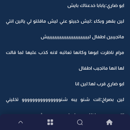
ابو ضاري:يابابا خدعناك بايش
لين بقهر وبكاء :ليش خبيتو عني ليش ماقلتو لي يالين انتي
ماتجيبين اطفال لييييييييييييييييييييييييش
مرام ناظرت ابوها وكانها تعاتبه لانه كذب عليها لما قالت
لها انها ماتجيب اطفال
ابو ضاري قرب لها:لين انا
لين بصراخ:انت شنو يبه شنووووووووووووووو تخليني
اتزوج سعود واظلمه معاي لييييييييييييييش