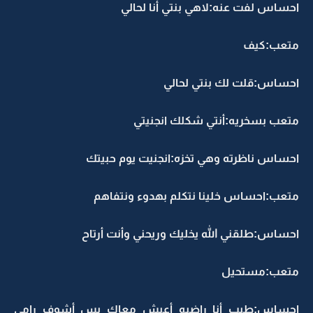
احساس لفت عنه:لاهي بنتي أنا لحالي
متعب:كيف
احساس:قلت لك بنتي لحالي
متعب بسخريه:‏أنتي شكلك انجنيتي
احساس ناظرته وهي تخزه:انجنيت يوم حبيتك
متعب:احساس خلينا نتكلم بهدوء ونتفاهم
احساس:طلقني الله يخليك وريحني وأنت أرتاح
متعب:مستحيل
احساس:طيب أنا راضيه أعيش معاك بس أشوف رامي