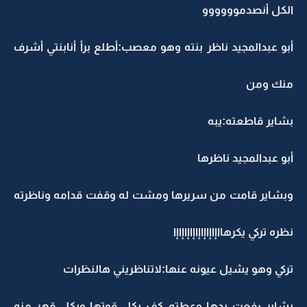
الكل أنصدموووووو
أبو عبدالمجيد ناظر بنته وهو معصب:أطلع برأ أنابنتي أشرف
منك ومن
بشاير قاطعته:يبه
أبو عبدالمجيد ناظرها
وبشاير قامت ‏من سريرها ومشت له وقفت قدامه وناظرته
نظره تركي يكرهااإاإاإاإاإاإاإاإا
تركي وهو يشيل عيونه عنها:لاتناظريني هالنظرات
بشاير رفعت يدها وعطته كف بكل قوتها وبكل قهر منه