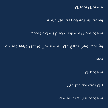
مستحيل تحملين
وقامت بسرعه وطلعت من غرفته
سعود ماكان مستوعب وقام بسرعه ولحقها
وشافها وهي تطلع من المستشفي وركض وراها ومسك
يدها
سعود:لين
لين دفت يده:وخر عني
سعود:حبيبتي هدي نفسك