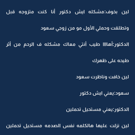
لين بخوف:مشكله ايش دكتور أنا كنت متزوجه قبل
وتطلقت وحملي الأول مو من زوجي سعود
الدكتور:أهاااا طيب أنتي معاك مشكله ف الرحم من أثر
طيحه على ظهرك
لين خافت وناظرت سعود
سعود:يعني ايش دكتور
الدكتور:يعني مستحيل تحملين
لين نزلت عليها هالكلمه نفس الصدمه مستحيل تحملين