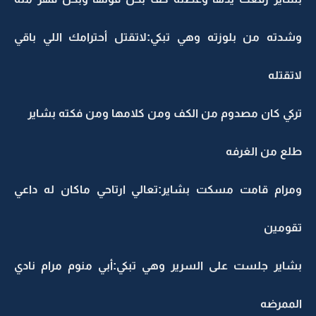
وشدته من بلوزته وهي تبكي:لاتقتل أحترامك اللي باقي
لاتقتله
تركي كان مصدوم من الكف ومن كلامها ومن فكته بشاير
طلع ‏من الغرفه
ومرام قامت مسكت بشاير:تعالي ارتاحي ماكان له داعي
تقومين
بشاير جلست على السرير وهي تبكي:أبي منوم مرام نادي
الممرضه