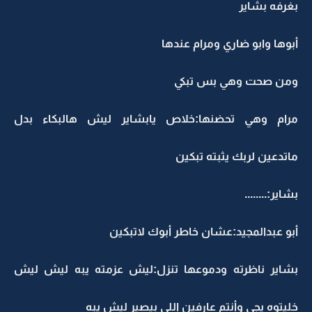
بغرفه بشاير
أبوها وابو ضاري ومرام عندها
ومن صحت وهي بس تبكي
مرام وهي تحضنها:خلاص يابشاير ليش هالبكاء بدل
ماتدعين لربك يثبته تبكين
بشاير:........
أبو عبدالمجيد:عشان خاطر أبوك لاتبكين
بشاير ناظرته ودموعها تنزل:ليش عزمته يبه ليش ليش
خليتوه يجي وأنتم عارفين اللي بيصير ليش يبه