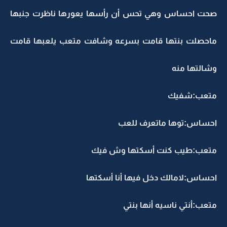
صحت احساس وهي تحس أن رأسها يعورها ناظرت جنبها
ماحصلت بنتها قامت بسرعه وشافت متعب يلعبها قامت
وشالتها منه
متعب:شفيك
احساس:توها ماتعرف للعب
متعب:طيب كنت أسكتها وش فيك
احساس:لامالك دخل فيها أنا أسكتها
متعب:‏أنتي ناسيه أنها بنتي