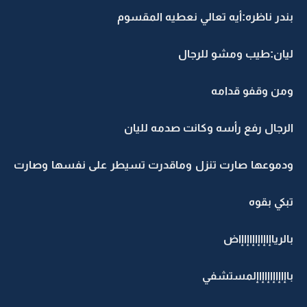
بندر ناظره:أيه تعالي نعطيه المقسوم
ليان:طيب ومشو للرجال
ومن وقفو قدامه
الرجال رفع رأسه وكانت صدمه لليان
ودموعها صارت تنزل وماقدرت تسيطر على نفسها وصارت
تبكي بقوه
بالرياإاإاإاإاإاإاض
باإاإاإاإاإاإلمستشفي