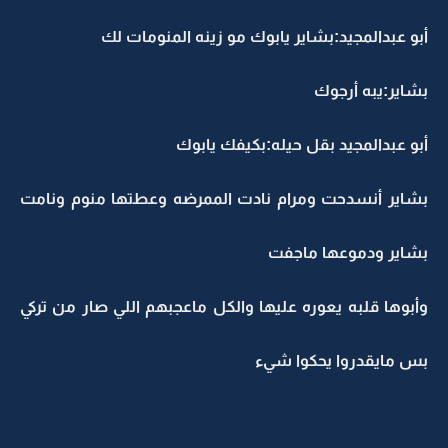
أبو عبدالمجيد:بشاير يابوك مو زينه المنومات لك
بشاير:يبه أرجوك
أبو عبدالمجيد بقل حيله:بكيفك يابوك
بشاير أنسدحت ومرام نادت الممرضه وعطتها منوم ونامت
بشاير ودموعها ماجفت
وأبوها قلبه يعوره عليها والكل ماعجبهم اللي صار من تركي
بس مايقدروا يحكوا شيء