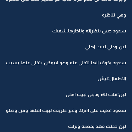
وهي تناظره
سعود حس بنظراته وناظرها:شفيك
لين:ودني لبيت اهلي
سعود بخوف انها تتخلي عنه وهو لايمكن يتخلي عنها بسبب
الاطفال:ليش
لين:قلت لك وديني لبيت اهلي
سعود :طيب على امرك وغير طريقه لبيت اهلها ومن وصلو
لين حطت فهد بحضنه ونزلت