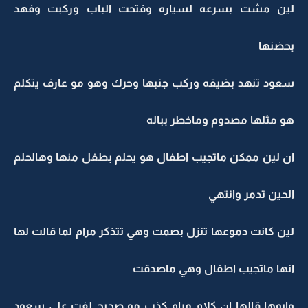
لين مشت بسرعه لسياره وفتحت الباب وركبت وفهد
بحضنها
سعود تنهد بضيقه وركب جنبها وحرك وهو مو عارف يتكلم
هو مثلها مصدوم وماخطر بباله
ان لين ممكن ماتجيب اطفال هو يحلم بطفل منها وهالحلم
الحين تدمر وانتهي
لين كانت دموعها تنزل بصمت وهي تتذكر مرام لما قالت لها
انها ماتجيب اطفال وهي ماصدقت
وابوها قالها ان كلام مرام كذب مو صحيح لفت على سعود