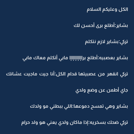
الكل وعليكم السلام
بشاير:أطلع برى أحسن لك
تركي:بشاير لازم نتكلم
بشاير بعصبيه:أطلع براإاإاإاإاإا مابي أتكلم معاك مابي
تركي انقهر من عصبيتها قدام الكل:أنا جيت ماجيت عشانك
جاي أطمن عن وضع ولدي
بشاير وهي تمسح دموعها:اللي ببطني مو ولدك
تركي ضحك بسخريه:إذا ماكان ولدي يعني هو ولد حرام