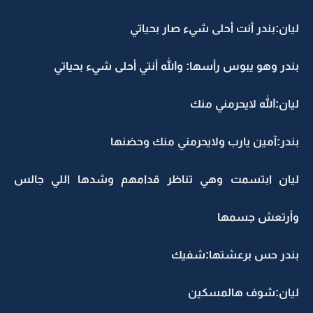
ليان:بندر أنت أحلى شيء صار بحياتي
بندر وهو يبوس رأسها: والله أنتي أحلى شيء بحياتي
ليان:الله لايحرمني منك
بندر:آمين يارب ولايحرمني منك وحضنها
ليان ابتسمت وهي تناظر قدامهم وشدها اللي جالس
وأرتعش جسمها
بندر حس برعشتها:شفيك
ليان:شوف هالمسكين