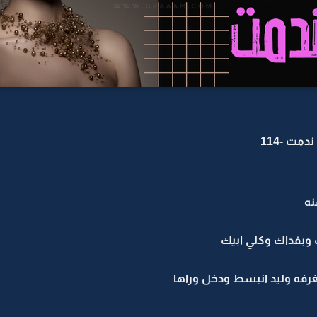
مت -114
نه
ك وبفداك وكلي ابيك
فه وليد انبسط ودخل وراها