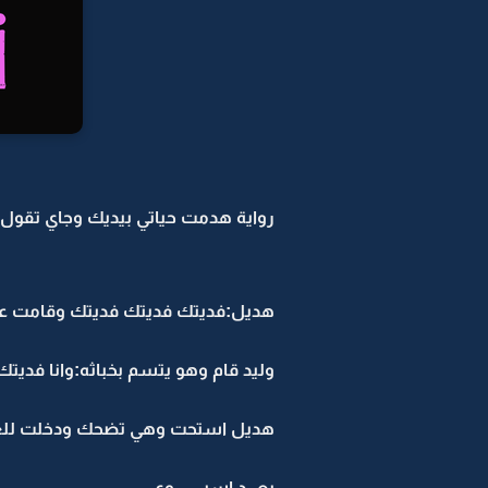
رواية هدمت حياتي بيديك وجاي تقول ند
هديل:فديتك فديتك فديتك وقامت ع
وليد قام وهو يتسم بخباثه:وانا فديت
هديل استحت وهي تضحك ودخلت للغر
بعـــد اسبـــــــــوع