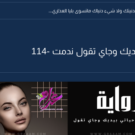
بدنيتك ولا شيء دنياك ماتسوى بليا العذاري...
يك وجاي تقول ندمت -114