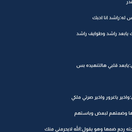
در
 له:راشد انا احبك
ك يابعد راشد وطوايف راشد
يابعد قلبي هالتنهيده بس
اخير ياغرور واخير صرتي ملكي
ها وضمتهم لبعض وباستهم
ه رجع ضمها وهو يقول:الله لايحرمني منك