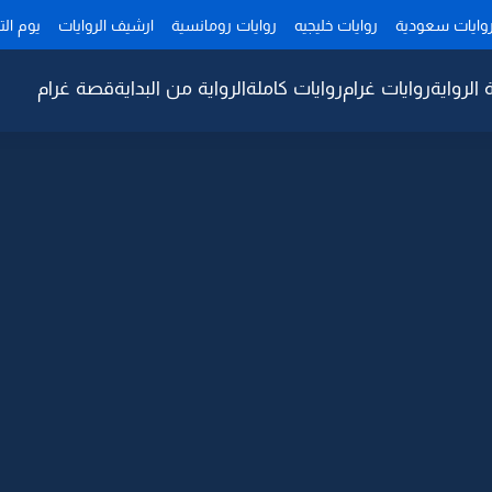
وايات سعودية
روايات خليجيه
روايات رومانسية
ارشيف الروايات
يوم ال
 الرواية
روايات غرام
روايات كاملة
الرواية من البداية
قصة غرام