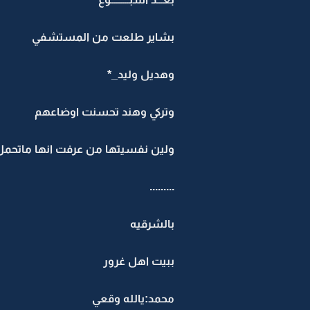
بشاير طلعت من المستشفي
وهديل وليد_*
وتركي وهند تحسنت اوضاعهم
ولين نفسيتها من عرفت انها ماتحمل
.........
بالشرقيه
ببيت اهل غرور
محمد:يالله وقعي