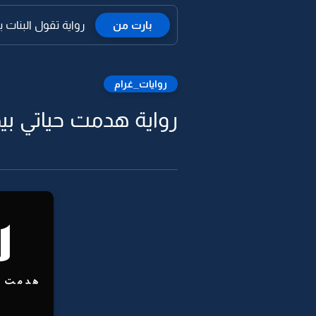
بارت من
رواية تقول البنات 
روايات_غرام
رواية هدمت حياتي بيد