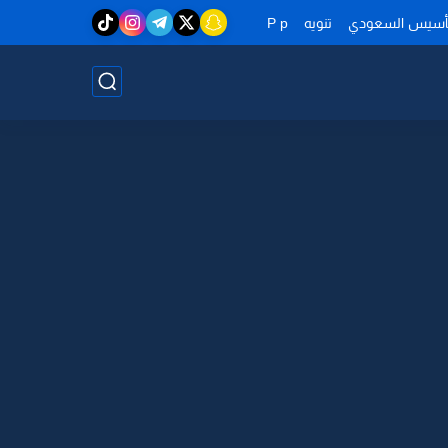
تأسيس السعودي
تنويه
P p