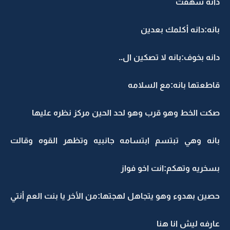
دانه شهقت
بانه:دانه أكلمك بعدين
دانه بخوف:بانه لا تصكين ال..
قاطعتها بانه:مع السلامه
صكت الخط وهو قرب وهو لحد الحين مركز نظره عليها
بانه وهي تبتسم ابتسامه جانبيه وتظهر القوه وقالت
بسخريه وتهكم:انت اخو فواز
حصين بهدوء وهو يتجاهل لهجتها:من الأخر يا بنت العم أنتي
عارفه ليش انا هنا