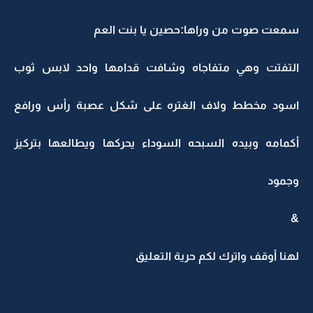
سمعت صوت من وراها:حصين يا بنت العم
التفتت وهي متفاجاه وشافت قدامها واحد لابس ثوب
اسود مخطط ولاف الغتره على شكل عصبة رأس ورافع
أكمامه وبيده السبحه السوداء يحركها ويطالعها بتركيز
وجمود
&
لهنا أوقف واترك لكم حرية التعليق