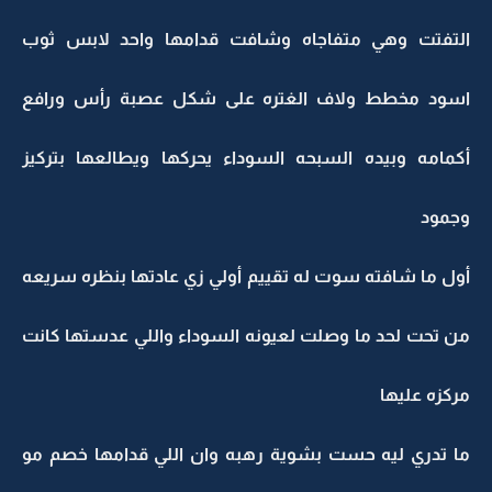
التفتت وهي متفاجاه وشافت قدامها واحد لابس ثوب
اسود مخطط ولاف الغتره على شكل عصبة رأس ورافع
أكمامه وبيده السبحه السوداء يحركها ويطالعها بتركيز
وجمود
أول ما شافته سوت له تقييم أولي زي عادتها بنظره سريعه
من تحت لحد ما وصلت لعيونه السوداء واللي عدستها كانت
مركزه عليها
ما تدري ليه حست بشوية رهبه وان اللي قدامها خصم مو