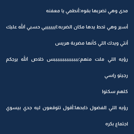
مدى وهي تضربها بقوه:أنطمي يا معفنه
أسير وهي تحط يدها مكان الضربه:اييييييي حسبي الله عليك
أنتي ويدك اللي كأنها مضربة هريس
رؤيه اللي ملت منهم:ببببببببببببببس خلاص الله يرجكم
رجيتو راسي
كلهم سكتوا
رؤيه اللي الفضول ذابحها:أقول تتوقعون ليه جدي بيسوي
اجتماع بكره