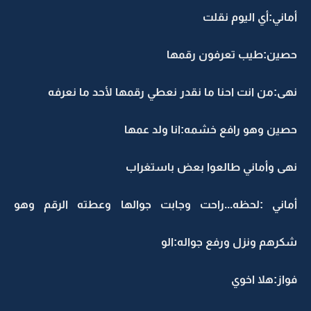
أماني:أي اليوم نقلت
حصين:طيب تعرفون رقمها
نهى:من انت احنا ما نقدر نعطي رقمها لأحد ما نعرفه
حصين وهو رافع خشمه:انا ولد عمها
نهى وأماني طالعوا بعض باستغراب
أماني :لحظه...راحت وجابت جوالها وعطته الرقم وهو
شكرهم ونزل ورفع جواله:الو
فواز:هلا اخوي