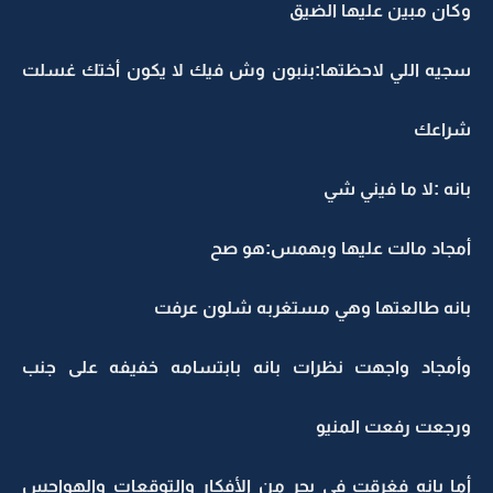
وكان مبين عليها الضيق
سجيه اللي لاحظتها:بنبون وش فيك لا يكون أختك غسلت
شراعك
بانه :لا ما فيني شي
أمجاد مالت عليها وبهمس:هو صح
بانه طالعتها وهي مستغربه شلون عرفت
وأمجاد واجهت نظرات بانه بابتسامه خفيفه على جنب
ورجعت رفعت المنيو
أما بانه فغرقت في بحر من الأفكار والتوقعات والهواجس