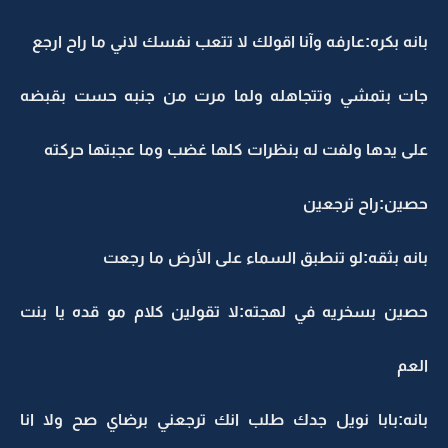
بانه بكره:عارفه وآنا اقولك لا تتعب نفسك لاني ما راح ارجع
جات بتمشي وتتجاهله ولما مرت من جنبه حست بقبضه
على يدها ولفت له بنظرات كلها غضب وما عجبتها حركته
حصين:راح ترجعين
بانه بثقه:لو تنطبق السماء على الأرض ما رجعت
حصين بسخريه في لهجته:لا تقولين كلام مو قده يا بنت
العم
بانه:بابا نويل جدك طلب انك ترجعني برضاي صح ولا انا