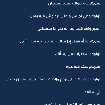
مدى:لولوه اقولك غيري الفستان
لولوه وهي تجلس وبملل:ليه وش فيه يهبل
أسير:والله قلت لها انه حلو ما سمعتني
مدى:لا والله هجل إذا سألني ليه شاريته بقول أنتي
لولوه باستغراب:من يسألك
مدى:يوسف فيه غيره
لولوه بخوف:لا واللي يرحم والديك لا تقولين انا بعدين يسوي
لي سالفه
مدى وهي تمد الفستان:هجل غيريه