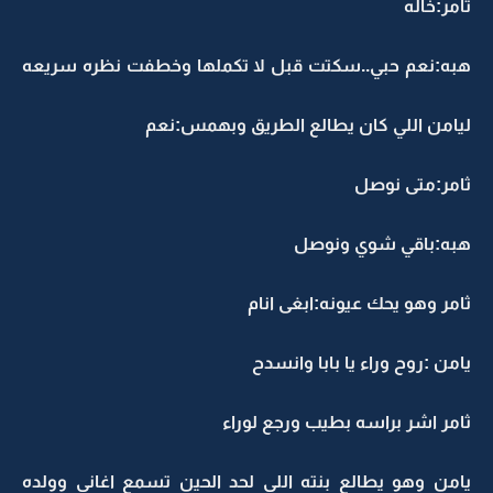
ثامر:خاله
هبه:نعم حبي..سكتت قبل لا تكملها وخطفت نظره سريعه
ليامن اللي كان يطالع الطريق وبهمس:نعم
ثامر:متى نوصل
هبه:باقي شوي ونوصل
ثامر وهو يحك عيونه:ابغى انام
يامن :روح وراء يا بابا وانسدح
ثامر اشر براسه بطيب ورجع لوراء
يامن وهو يطالع بنته اللي لحد الحين تسمع اغاني وولده