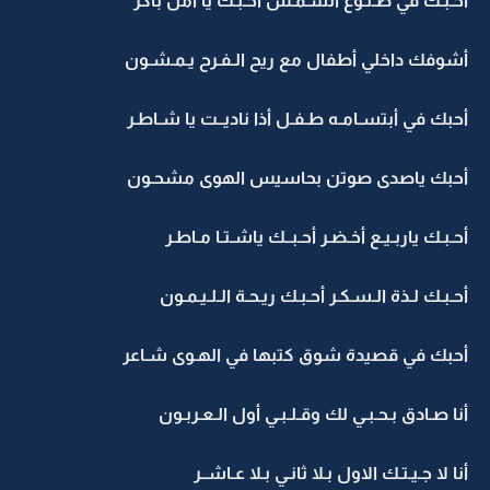
أحـبـك في طـلـوع الشـمـس أحـبـك يا أمل باكر
أشوفك داخلي أطفال مع ريح الـفـرح يـمـشـون
أحبك في أبتسـامـه طـفـل أذا ناديــت يا شـاطـر
أحبك ياصدى صوتن بحاسيس الهوى مشحـون
أحـبـك ياربـيـع أخـضـر أحـبــك ياشـتـا مـاطـر
أحـبـك لـذة الـسـكـر أحـبـك ريـحـة الـلـيـمـون
أحبك في قصيدة شوق كتبها في الهـوى شـاعر
أنا صـادق بـحـبـي لك وقـلـبـي أول الـعـربـون
أنا لا جـيـتـك الاول بـلا ثانـي بـلا عـاشــر