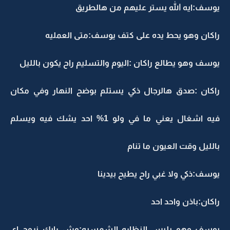
يوسف:ايه الله يستر عليهم من هالطريق
راكان وهو يحط يده على كتف يوسف:متى العمليه
يوسف وهو يطالع راكان :اليوم والتسليم راح يكون بالليل
راكان :صدق هالرجال ذكي يستلم بوضح النهار وفي مكان
فيه اشغال يعني ما في ولو 1% احد يشك فيه ويسلم
بالليل وقت العيون ما تنام
يوسف:ذكي ولا غبي راح يطيح بيدينا
راكان:باذن واحد احد
يوسف وهو يلبس النظاره الشمسيه:وش رايك نروح اي