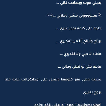
يحبني موت ويصاحب ثـاني ...
>ّ محبووووبي مشى وخلاني ...}~~
خلوه على كيفه يدور غيري ...
يرتاح وأرتاح أنا من تفكيري ...
مافاد لا حبي ولا تقديري ...
مابيه حتى لو تعنى وجاني ...
سجيه وهي تهز كتوفها وتميل على امجاد:مالت عليه خله
يروح لغيري
امجاد بضحك:ما الومه ابد يبغى ينفذ بجلده