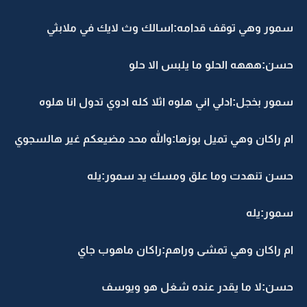
سمور وهي توقف قدامه:اسالك وث لايك في ملابثي
حسن:هههه الحلو ما يلبس الا حلو
سمور بخجل:ادلي اني هلوه اثلا كله ادوي تدول انا هلوه
ام راكان وهي تميل بوزها:والله محد مضيعكم غير هالسجوي
حسن تنهدت وما علق ومسك يد سمور:يله
سمور:يله
ام راكان وهي تمشى وراهم:راكان ماهوب جاي
حسن:لا ما يقدر عنده شغل هو ويوسف