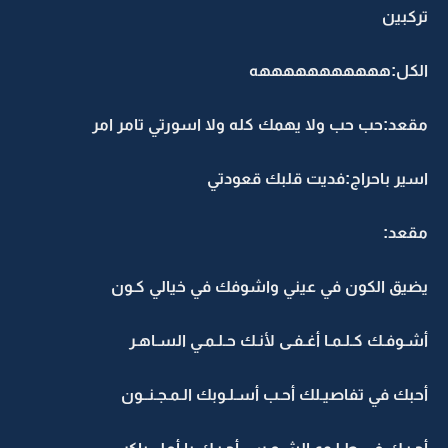
تركبين
الكل:هههههههههههه
مقعد:حب حب ولا يهمك كله ولا اسورتي تامر امر
اسير باحراج:فديت قلبك قعودتي
مقعد:
يضيق الكون في عيني واشوفك في خيالي كـون
أشـوفـك كـلـمـا أغـفـى لأنـك حـلـمـي السـاهـر
أحبك في تفاصيـلك أحـب أسـلـوبك الـمـجـنــون