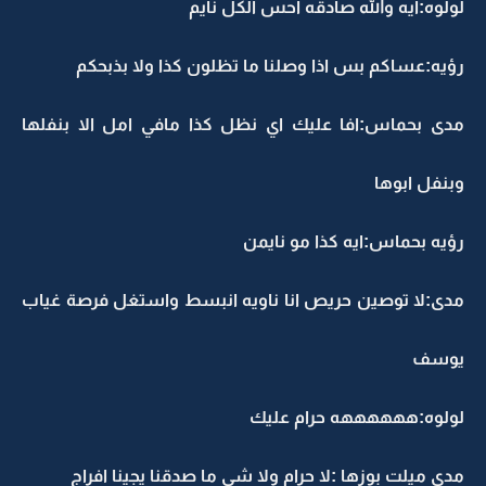
لولوه:ايه والله صادقه احس الكل نايم
رؤيه:عساكم بس اذا وصلنا ما تظلون كذا ولا بذبحكم
مدى بحماس:افا عليك اي نظل كذا مافي امل الا بنفلها
وبنفل ابوها
رؤيه بحماس:ايه كذا مو نايمن
مدى:لا توصين حريص انا ناويه انبسط واستغل فرصة غياب
يوسف
لولوه:ههههههه حرام عليك
مدى ميلت بوزها :لا حرام ولا شي ما صدقنا يجينا افراج