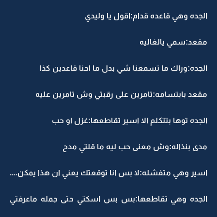
الجده وهي قاعده قدام:اقول يا وليدي
مقعد:سمي يالغاليه
الجده:وراك ما تسمعنا شي بدل ما احنا قاعدين كذا
مقعد بابتسامه:تامرين على رقبتي وش تامرين عليه
الجده توها بتتكلم الا اسير تقاطعها:غزل او حب
مدى بنذاله:وش معنى حب ليه ما قلتي مدح
اسير وهي متفشله:لا بس انا توقعتك يعني ان هذا يمكن....
الجده وهي تقاطعها:بس بس اسكتي حتى جمله ماعرفتي