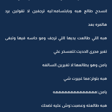
انسدح طالع هبه وبابتسامه:ليه ترجفين لا تقولين برد
هالمره بعد
هبه اللي طالعت يديها اللي ترجف ومو حاسه فيها وتبغى
تغير مجرى الحديث:تتمسخر علي
يامن وهو يطالعها:لا تغيرين السالفه
هبه بتوتر:مما غييرت شي
يامن:ههههههههههههههه
هبه طالعته وعصبت:وش عليه تضحك