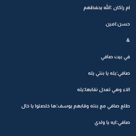
ام راكان :الله يحفظهم
حسن:امين
&
في بيت صافي
صافي:يله يا بنتي يله
الاء وهي تعدل نقابها:يله
طلع صافي مع بنته وقابهم يوسف:ها خلصتوا يا خال
صافي:ايه يا ولدي