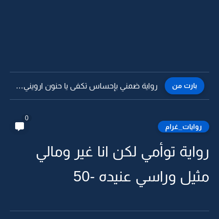
بارت من
رواية ضمني بإحساس تكفى يا حنون ارويني من فيض حبك...
0
روايات_غرام
رواية توأمي لكن انا غير ومالي
مثيل وراسي عنيده -50