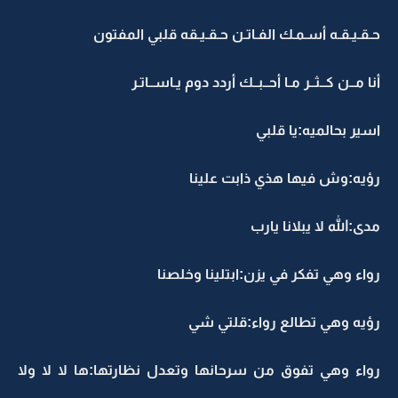
حـقـيـقـه أسـمـك الفـاتـن حـقـيـقه قلبي المفتون
أنا مــن كــثــر مـا أحــبــك أردد دوم يـاســاتـر
اسير بحالميه:يا قلبي
رؤيه:وش فيها هذي ذابت علينا
مدى:الله لا يبلانا يارب
رواء وهي تفكر في يزن:ابتلينا وخلصنا
رؤيه وهي تطالع رواء:قلتي شي
رواء وهي تفوق من سرحانها وتعدل نظارتها:ها لا لا ولا