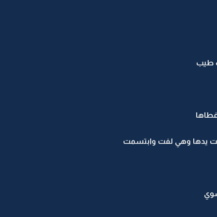
 طيب
غطاها
كت يدها وهي لفت وابتسمت
شوي