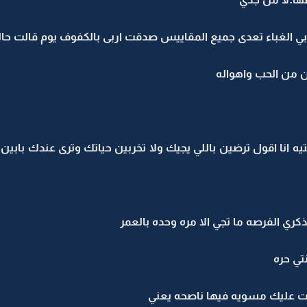
بي الغباء تعدى جميع المقاييس صدقت اربى بالكفوف يوم قالت ح
من الحب واهواله
انا اقول ترضين باللي يجيك ولا تخربين حياتك وترى عندك بابين ي
ي الفرصه ما تجي الا مره وحده بالعمر
ي حره
ت عليك مسويه فيها ناصحه يعني