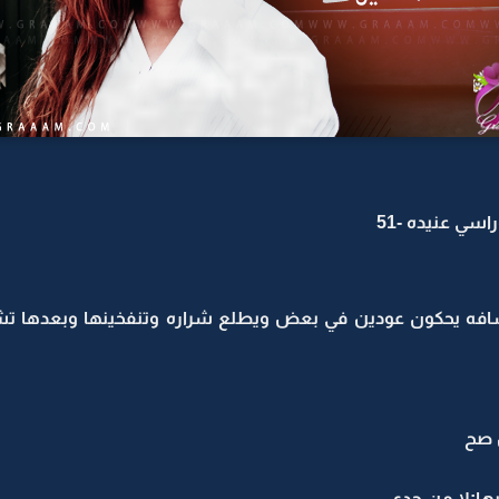
اسي عنيده -51
افه يحكون عودين في بعض ويطلع شراره وتنفخينها وبعدها تشب
 صح
ها:لا من جدي