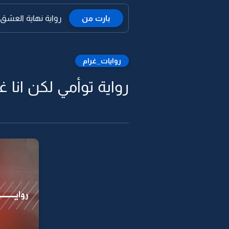
بارت من
رواية نهاية العشق الراحة من
روايات_غرام
رواية توأمي لكن انا غ