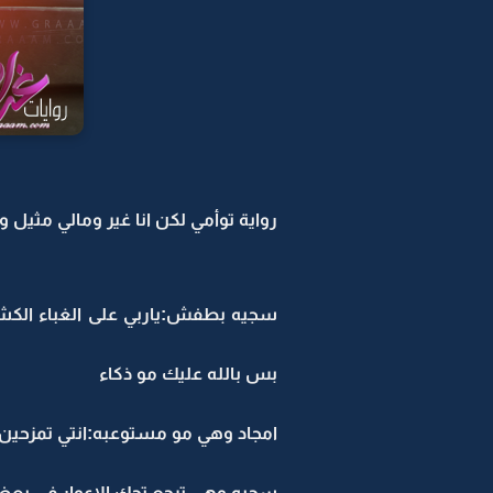
رواية توأمي لكن انا غير ومالي مثيل ور
سجيه بطفش:ياربي على الغباء الكش
بس بالله عليك مو ذكاء
امجاد وهي مو مستوعبه:انتي تمزحين
سجيه وهي ترجع تحك الاعوار في بعض