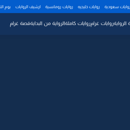
وايات سعودية
روايات خليجيه
روايات رومانسية
ارشيف الروايات
يوم ال
 الرواية
روايات غرام
روايات كاملة
الرواية من البداية
قصة غرام