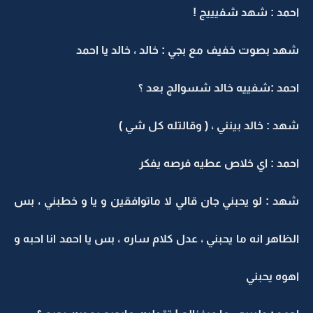
احمد : شهد شفيييج !
شهد بصوت خفيف مع بجي : خالد ، خالد يا احمد
احمد :شفييه خالد شسوالج بعد ؟
شهد : خالد بينني ، ( وقالتله كل شي )
احمد : اي خلاص عطيه فرصه يفكر
شهد : لو يحبني جان قالي لا ماتوافقين و يا و خطبني ، بس
الظاهر انه ما يحبني ، عدل كلام ساره ، بس يا احمد انا احبه و
اهوه يحبني