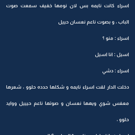
اسراء كانت نايمه بس لان نومها خفيف سمعت صوت
الباب ، و بصوت ناعم نعسان حييل
اسراء : منو ؟
اسيل : انا اسيل
اسراء : دشي
دخلت الدار لقت اسراء نايمه و شكلها حدده حلوو ، شعرها
معفس شوي ويهها نعسان و صوتها ناعم حيييل ووايد
حلوو ،