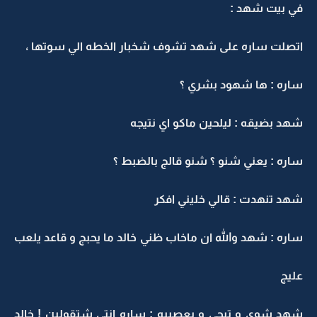
في بيت شهد :
اتصلت ساره على شهد تشوف شخبار الخطه الي سوتها ،
ساره : ها شهود بشري ؟
شهد بضيقه : ليلحين ماكو اي نتيجه
ساره : يعني شنو ؟ شنو قالج بالضبط ؟
شهد تنهدت : قالي خليني افكر
ساره : شهد والله ان ماخاب ظني خالد ما يحبج و قاعد يلعب
عليج
شهد شوي و تبجي و بعصبيه : ساره انتي شتقولين ! خالد