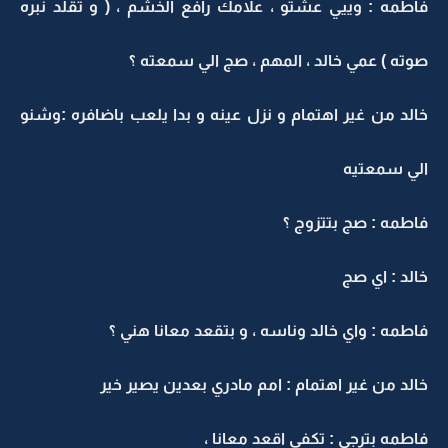
فاطمه : وييي عشتو ، علامك رافع الخشم ، ( و تقلد نبره
صوته ) عمي خالد ، المهم ، صج الي سمعته ؟
خالد من غير اهتمام و نزل عينه و بدا يلعب باضافره :وشنو
الي سمعتيه
فاطمه : صج بتتزوج ؟
خالد : اي صج
فاطمه : واي خالد وناسه ، و بتقعد معانا هني ؟
خالد من غير اهتمام : امم مادري بعدين يصير خير
فاطمه بترجي : تكفى اقعد معانا ،