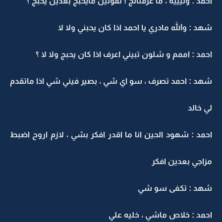
احمد : وليييه ، ما عرفنالج ! تقولين مايحبج بعدين يحبج ؟
شهد : والله مادري يا احمد اذا كان يحبني ولا لا
احمد : اممم و شلون تبيني اعرف اذا كان يحبج ولا لا ؟
شهد : احمد تصرف ، سو اي شي ، بصير فيني شي اذا ماتقدم
لي خالد
احمد : شهود الحين انا ما اقدر افكر بشي ، لازم اروح اضبط
مزاجي بعدين افكر
شهد : تكفى سو شي
احمد : خلاص ماشي ، خليه علي