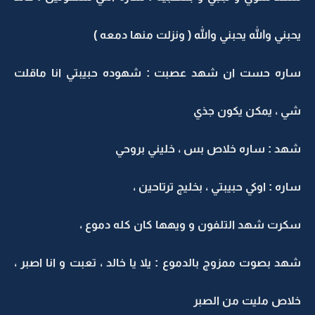
يحبني والله يحبني والله ( ونزلت منها دمعه )
ساره حست ان شهد عصبت : شهوده حبيبتي انا ماقلت
شي ، يمكن يكون جذي
شهد : ساره خلاص بس ، خليني بروحي
ساره : اوكي حبيبتي ، بخليج ترتاحين ،
سكرت شهد التلفون و ويهها كان كله دموع ،
شهد بصوت ممزوج بالدموع : يلا يا خالد ، تعبت و انا اصبر ،
خلاص مليت من الصبر