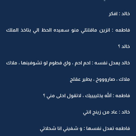
خالد : افكر
فاطمه : انزين ماقلتلي منو سعيده الحظ الي بتاخذ الملك
خالد ؟
خالد يعدل نفسه : احم احم ، واي فطوم لو تشوفينها ، ملاك
ملاك ، صاروووخ ، يطير عقلج
فاطمه : الله يخلييييك ، لاتقول احلى مني ؟
خالد : عاد من زينج انتي
فاطمه تعدل نفسها : و شفيني انا شحلاتي