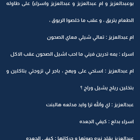
بوعبدالعزيز و ام عبدالعزيز و عبدالعزيز واسراء) على طاوله
الطعام يتريق ، و عقب ما خلصوا الريوق ،
ام عبدالعزيز : تعالي شيلي معاي الصحون
اسراء : يمه تدرين فيني ما احب اشيل الصحون عقب الاكل
ام عبدالعزيز : استحي على ويهج ، باجر لي تزوجتي بتاكلين و
بتخلين ريلج يشيل وراج ؟
عبدالعزيز : اي والله ترا وايد مدلعه هالبنت
اسراء بدلع : كيفي الجعده
عبدالعزيز يقلد نبره صوتها و حركاتها : كيفي الجعده