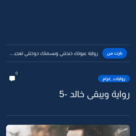
بارت من
رواية عيونك ذبحتني وبسمتك دوختني تعجبني -10
0
روايات_غرام
رواية ويبقى خالد -5