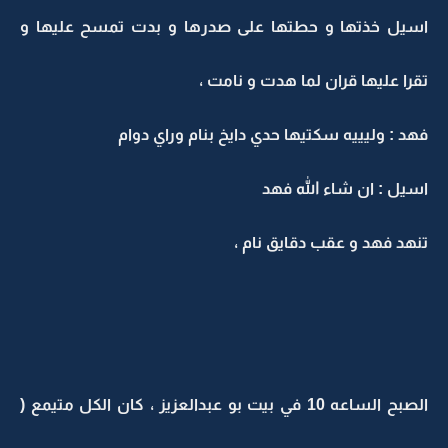
اسيل خذتها و حطتها على صدرها و بدت تمسح عليها و
تقرا عليها قران لما هدت و نامت ،
فهد : وليييه سكتيها حدي دايخ بنام وراي دوام
اسيل : ان شاء الله فهد
تنهد فهد و عقب دقايق نام ،
الصبح الساعه 10 في بيت بو عبدالعزيز ، كان الكل متيمع (