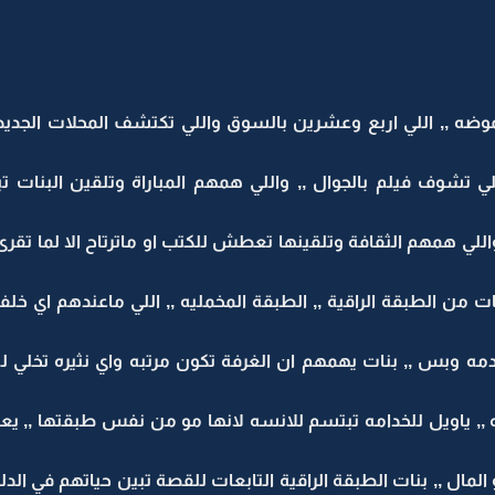
ه ,, اللي اربع وعشرين بالسوق واللي تكتشف المحلات الجديده 
واللي تشوف فيلم بالجوال ,, واللي همهم المباراة وتلقين البنات
لي همهم الثقافة وتلقينها تعطش للكتب او ماترتاح الا لما تقرى
بنات من الطبقة الراقية ,, الطبقة المخمليه ,, اللي ماعندهم اي خل
دمه وبس ,, بنات يهمهم ان الغرفة تكون مرتبه واي نثيره تخلي ليل
ه ,, ياويل للخدامه تبتسم للانسه لانها مو من نفس طبقتها ,, 
مال ,, بنات الطبقة الراقية التابعات للقصة تبين حياتهم في الدلع ا