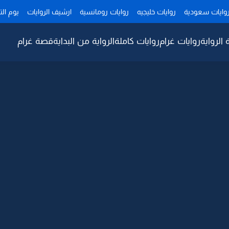
وايات سعودية
روايات خليجيه
روايات رومانسية
ارشيف الروايات
يوم ال
 الرواية
روايات غرام
روايات كاملة
الرواية من البداية
قصة غرام