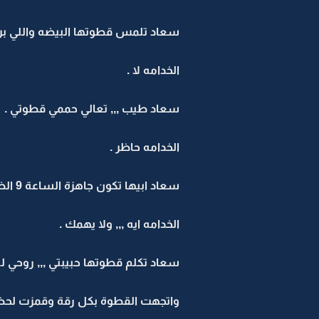
سعاد تلمس قطوتها البيضه واللي بر
الخدامه لا .
سعاد طيب ,,, تعالي حممي قطوتي .
الخدامه حاظر .
سعاد ابيها تكون جاهزة الساعة 9 الضحى ,,,, واي تأخير حيضر بمعاشك ,,, ثانيه يروح من راتبك 10 الاف ,,,,, فهمتي ؟؟
الخدامه ايه ,,, ولا يهمك .
سعاد تكلم قطوتها حبيبتي ,,, روحي لل
واتجهت القطوة بكل رقة وقمزت لحظن