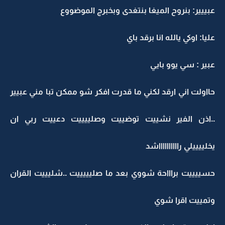
عبييير: بنروح الميغا بنتغدى وبخبرج الموضووع
عليا: اوكي يالله انا برقد باي
عبير : سي يوو بايي
حااولت اني ارقد لكني ما قدرت افكر شو ممكن تبا مني عبيير
..اذن الفير نشييت توضييت وصلييييت دعييت ربي ان
يخلييييلي رااااااااااشد
حسييييت براااحة شووي بعد ما صليييييت ..شليييت القران
وتمييت اقرا شوي