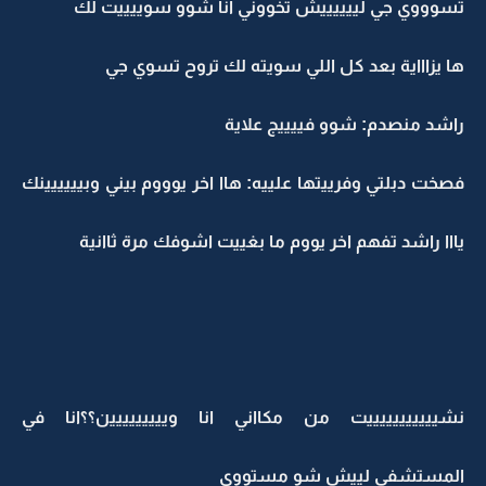
تسوووي جي لييييييش تخووني انا شوو سوييييت لك
ها يزاااية بعد كل اللي سويته لك تروح تسوي جي
راشد منصدم: شوو فييييج علاية
فصخت دبلتي وفرييتها علييه: هاا اخر يوووم بيني وبيييييينك
يااا راشد تفهم اخر يووم ما بغييت اشوفك مرة ثاانية
نشيييييييييييت من مكااني انا وييييييييين؟؟انا في
المستشفى لييش شو مستووي