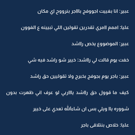
عبير: انا بغييت اجووفج باااجر بنرووح اي مكان
عليا: اممم اامري تقدرين تقولين اللي تبيينه ع الفوون
عبير: الموضووع يخص رااشد
خفت يوم قالت لي رااشد: خيير شو راشد فيه شي
عبير: باجر يوم بجوفج بخبرج ولا تقوليين حق راشد
كيف ما قوول حق رااشد ياااربي لو عرف اني ظهرت بدون
شووره ياا ويلي بس ان شاءالله تعدي على خيير
عليا: خلاص بنتلاقى باجر