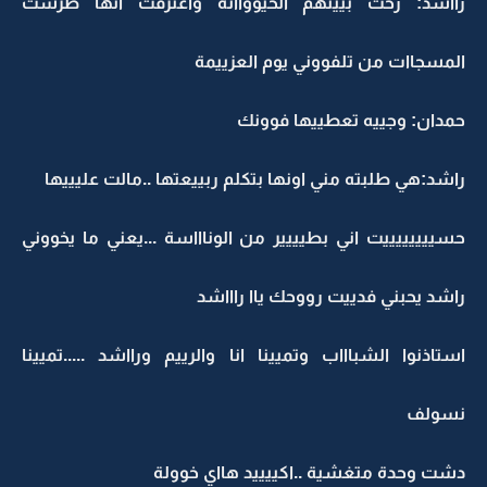
رااشد: رحت بييتهم الحيوواانة واعترفت انها طرشت
المسجاات من تلفووني يوم العزييمة
حمدان: وجييه تعطييها فوونك
راشد:هي طلبته مني اونها بتكلم ربييعتها ..مالت عليييها
حسييييييييت اني بطيييير من الوناااسة ...يعني ما يخووني
راشد يحبني فدييت رووحك ياا راااشد
استاذنوا الشباااب وتميينا انا والرييم ورااشد .....تميينا
نسولف
دشت وحدة متغشية ..اكييييد هااي خوولة