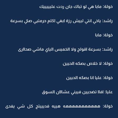
خولة: مابا هي لو تباك جان ردت عليييييك
راشد: ياخي انتي لييش رزة ابغي اكلم حرمتيي صكي بسرعة
خولة: مابا
راشد: بسرعة اقولج ولا الخميس الياي ماشي صحاارى
خولة: لا خلاص بصكه الحيين
خولة: عليا انا بصكه الحيين
عليا: افاا تضحيين فييني عشااان السوق
خولة: هههههههههههه هييه فديييتج كل شي يفدى