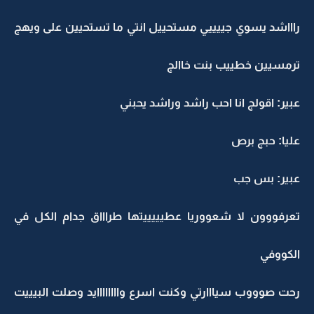
راااشد يسوي جييييي مستحييل انتي ما تستحيين على ويهج
ترمسيين خطييب بنت خاالج
عبير: اقولج انا احب راشد وراشد يحبني
عليا: حبج برص
عبير: بس جب
تعرفووون لا شعووريا عطيييييتها طراااق جدام الكل في
الكووفي
رحت صوووب سيااارتي وكنت اسرع واااااااايد وصلت البيييت