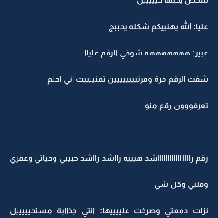
شخص يحبها حيييييل
عليا: الله يهنييكم شكله يحببج
عبير: هههههههه شوفي الرقم علياا
شفت الرقم مرة ومرتيييييييين تمنييييت اني احلم
تعرفووون رقم منو
رقم راااااااااااااااااشد هيييه رااشد رااشد حبيبي وحياتي وعمري
وقلبي وكل شي
نزلت دمعتي وصرخت علييييها: انتي جذاابة مستحيييييل