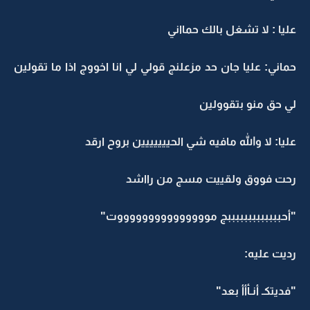
عليا : لا تشغل بالك حمااني
حماني: عليا جان حد مزعلنج قولي لي انا اخووج اذا ما تقولين
لي حق منو بتقوولين
عليا: لا والله مافيه شي الحييييييين بروح ارقد
رحت فووق ولقييت مسج من رااشد
"أحبببببببببببببج موووووووووووووووت"
رديت عليه:
"فديتكـ أنـأأأ بعد"