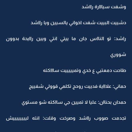
وشفت سيااارة رااشد
دشييت البييت شفت اخواني يالسيين ويا رااشد
راشد: تو النااس جان ما ييتي انتي ويين راايحة بدوون
شووري
طاحت دمعتيي ع خدي وتميييييت ساااكته
حماني: علاااية فدييت روحج تكلمي قوولي شفييج
حمدان بحناان: عليا لا تميين جي سااكته شو مستوي
تجدمت صووب رااشد وصرخت وقلت: انته لييييييييش