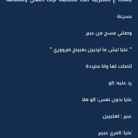
بسرعة
وصلني مسج من عبير
" عليا ليش ما ترديين بغييتج ضرووري "
اتصلت لها وانا مترددة
رد عليه: الو
عليا بدون نفس: الو هلا
عبير : اهلييين
عليا: اامري عبيير