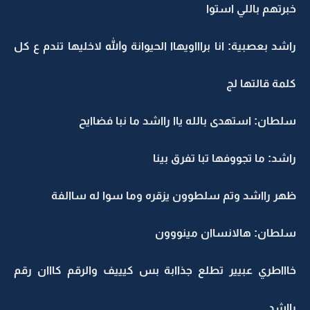
خبرتهم باللي استوا
راشد بعصبية: انا براااويهاا الحيوانة والله لاخليها تندم ع كل
كلمة قالتها لج
سلطان: استهدى بالله ياا رااشد ما نبا فضاايح
راشد: ما تجووفها تبا تفرق بينا
ظهر رااشد وتم سلطوون يزقره وما سوا له ساالفة
سلطان: هالانساان مينووون
خاااطري عبيير تطلع جذاابة بس كيييف والرقم كااان رقم
رااشد