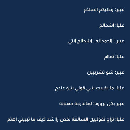
عبير: وعليكم السلام
عليا: اشحالج
عبير : الحمدلله ..اشحالج انتي
عليا: تماام
عبير: شو تشربيين
عليا: ما بغييت شي قولي شو عندج
عبير بكل بروود: لهالدرجة مهتمة
عليا: تراج تقوليين السالفة تخص رااشد كيف ما تبييني اهتم