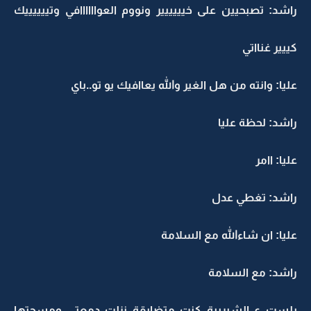
راشد: تصبحيين على خيييييير ونووم العواااااافي وتييييييك
كييير غنااتي
عليا: وانته من هل الغير والله يعاافيك يو تو..باي
راشد: لحظة عليا
عليا: اامر
راشد: تغطي عدل
عليا: ان شاءالله مع السلامة
راشد: مع السلامة
يلست ع الشبريية كنت متضايقة نزلت دمعتي ومسحتها