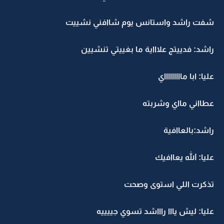
شفت راشد واستانس يوم شاافني نشييت
راشد: فدييتج علاااية ما بغييتي تنشيين
عليا: ابا ماااااااااي
عطااني مااي وشربته
راشد:بالعاافية
عليا: الله يعاافيك
تذكرت اللي استوى وصحت
عليا: ليش يااا راااشد تسوي جييييه