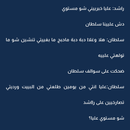
راشد: عليا خبرييني شو مستوي
دش عليينا سلطان
سلطان: هلا وغلاا دبة دبة ماحبج ما بغييتي تنشين شو ما
تولهتي علييه
ضحكت على سوالف سلطان
سلطان:عليا انتي من يومين طلعتي من البييت ورديتي
تصارخيين على رااشد
شو مستوي عليا؟