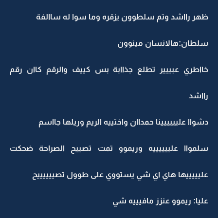
ظهر رااشد وتم سلطوون يزقره وما سوا له ساالفة
سلطان:هالانسان مينوون
خااطري عبييير تطلع جذاابة بس كييف والرقم كاان رقم
رااشد
دشواا عليييييينا حمداان واختييه الريم وريلها جااسم
سلمواا علييييييه وريموو تمت تصييح الصراحة ضحكت
عليييييها هاي اي شي يستووي على طوول تصييييييح
عليا: ريموو عنزز مافيييه شي