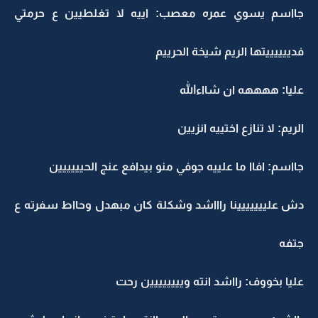
جااسم يسوي عمره معصب: اييه لا تغلطيين ع حرمتي
فدييييييتها الريم شيخة الحرييم
عليا: ههههه ان شااءالله
الريم: لا تنازع اختييه انزيين
جااسم: افاا ما علييه جوفي منو بيدافع عنج الحيييييين
دش علييييييينا راااشد وشكلة كان مبهدل وحااط سفرته ع
جتفه
عليا بخووف: رااشد انته ويييييييين رحت