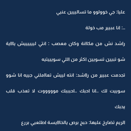
عليا: جي خوولوو ما تسالييين عنيي
..: انا عبيير مب خولة
راشد نش من مكاانة وكان معصب : انتي لييييييش ياااية
شو تبيين تسويين اكثر من اللي سويييتيه
تجدمت عبيير من رااشد: انته لييش تعااملني جييه انا شوو
سوييت لك ..انا احبك ..احبببك موووووت لا تعذب قلب
يحبك
الريم تضارخ عليها: حبج برص يالخااايسة اطلعيي بررع