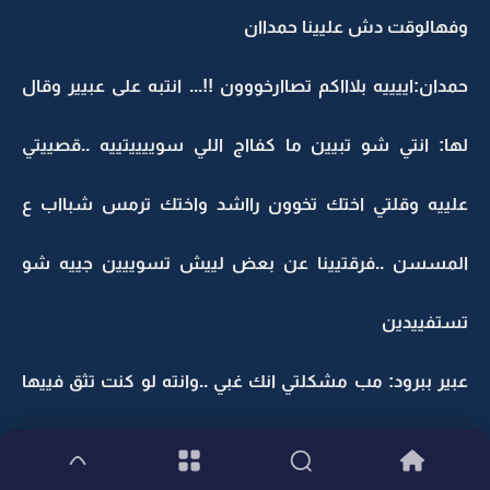
وفهالوقت دش عليينا حمداان
حمدان:اييييه بلاااكم تصاارخووون !!... انتبه على عبيير وقال
لها: انتي شو تبيين ما كفااج اللي سوييييتييه ..قصييتي
علييه وقلتي اختك تخوون رااشد واختك ترمس شبااب ع
المسسن ..فرقتيينا عن بعض لييش تسوييين جييه شو
تستفييدين
عبير ببرود: مب مشكلتي انك غبي ..وانته لو كنت تثق فييها
ما كنت بتصدقني يا غبيي