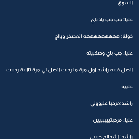
السوق
عليا: جب جب يلا باي
خولة: هههههههههه اتمصخر ويااج
عليا: جب باي وصكييته
اتصل فييه راشد اول مرة ما رديت اتصل لي مرة ثاانية ردييت
علييه
راشد:مرحبا عليووتي
عليا: مرحبتييييييين
راشد: اشحالج حبيبي