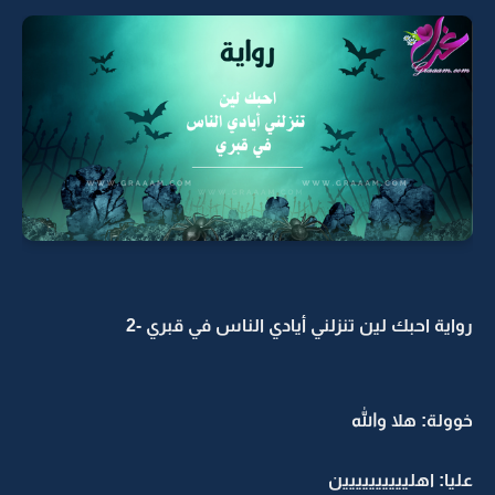
رواية احبك لين تنزلني أيادي الناس في قبري -2
خوولة: هلا والله
عليا: اهليييييييييين