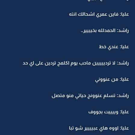
عليا: فاين عمري اشحالك انته
راشد: الحمدلله بخيييير..
عليا: عندي خط
راشد: لا تردييييين ماحب يوم اكلمج تردين على اي حد
عليا: من عنووني
راشد: تسلم عنوونج حياتي منو متصل
عليا: وييييت بجووف
عليا: اووه هاي عبيييير شو تبا