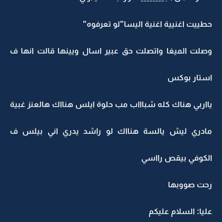
حطييت اغنيية اغنية اليسا"لو تعرفوه"
وصلت الميغا واتصلت حق عبير اسال ويينها قالت انها ف
استار بوكس
يااربي هناك كله شباااب مب حلوة ايلس هنااك هالعنز غبية
مادري ليش يالسة هنااك لو راشد يدري اني بيلس ف
الكوفي بيقص رااسي
رحت صووبها
عليا: السلام عليكم