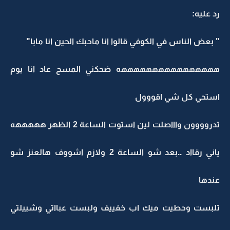
رد عليه:
" بعض الناس في الكوفي قالوا انا ماحبك الحين انا مابا"
ههههههههههههههههه ضحكني المسج عاد انا يوم
استحي كل شي اقووول
تدروووون واااصلت لين استوت الساعة 2 الظهر هههههه
ياني رقااد ..بعد شو الساعة 2 ولازم اشووف هالعنز شو
عندها
تلبست وحطيت ميك اب خفييف ولبست عبااتي وشييلتي