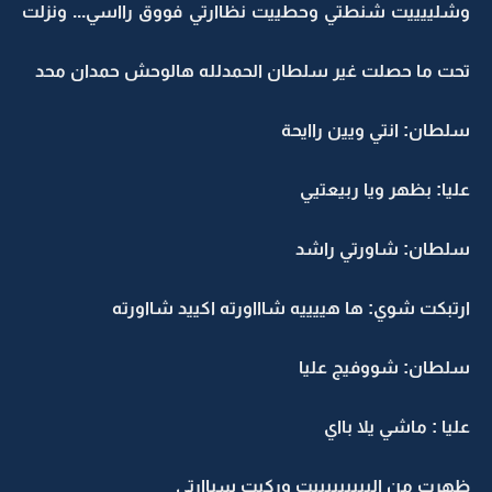
وشلييييت شنطتي وحطييت نظاارتي فووق رااسي... ونزلت
تحت ما حصلت غير سلطان الحمدلله هالوحش حمدان محد
سلطان: انتي ويين راايحة
عليا: بظهر ويا ربيعتيي
سلطان: شاورتي راشد
ارتبكت شوي: ها هييييه شاااورته اكييد شااورته
سلطان: شووفيج عليا
عليا : ماشي يلا بااي
ظهرت من البييييييييت وركبت سياارتي