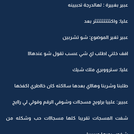
عبير بغييرة : لهالدرجة تحبيينه
عليا: واكثثثثثثثثثر بعد
عبير تغير الموضوع: شو تشربين
افف خلني اطلب اي شي عسب تقول شو عندهااا
عليا: سترووبري ملك شيك
طلبنا وشربنا وهاااي بعدها سااكته كان خااطري اكفخها
عبيير: علييا براويج مسجاات وشوفي الرقم وقولي لي راايج
شفت المسجات تقريبا كلها مسجااات حب وشكله من