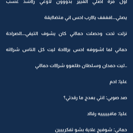
اول مرة اصلي الفيير بدووون لاوعي رااشد عسب
يصلي...افففف يااارب احس اني متضاايقة
نزلت تحت وحصلت حمااني كان يشوف التيفي...الصراحة
حماني لما اشووفه احس براااحة ليت كل الناس شرااته
..ليت حمدان وسلطان طلعوو شرااات حمااني
عليا: احم
صد صوبي: انتي بعدج ما رقدتي؟
عليا: مافيييييه رقااد
حماني: شوفيج علاية بشو تفكرييين