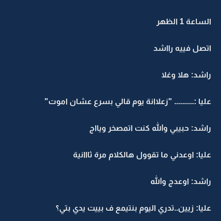
الساعة 1 الظهر
اتصل فييه رااشد
راشد: هلا وغلا
عليا :.......... "زعلاانة يوم قالي بسرع عشان اموت"
راشد: حبيبي والله كنت اتمصخر ويااج
عليا: اوعدني ما تقوول هالكلام مرة ثااانية
راشد: اوعدج والله
عليا: زيين..تدري اليوم بنتيمع ف بييت يدي بتي؟