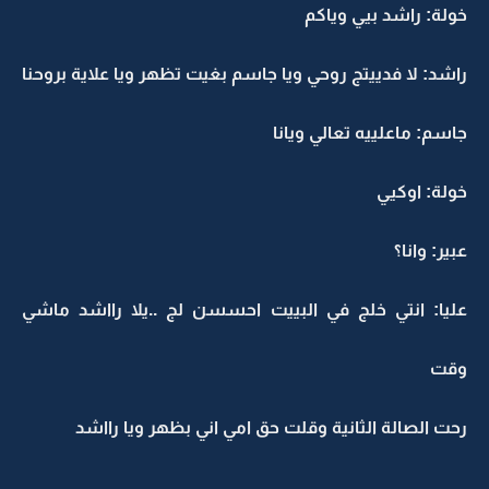
خولة: راشد بيي وياكم
راشد: لا فدييتج روحي ويا جاسم بغيت تظهر ويا علاية بروحنا
جاسم: ماعلييه تعالي ويانا
خولة: اوكيي
عبير: وانا؟
عليا: انتي خلج في البييت احسسن لج ..يلا رااشد ماشي
وقت
رحت الصالة الثانية وقلت حق امي اني بظهر ويا رااشد