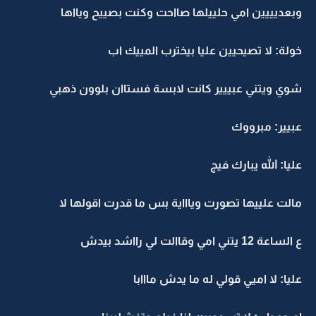
وبعديييين امي حلييلها صااحت وكنت بصييح ويااها
خولة: لا تصيحيين عليا بيخترب المييك اب
شوي ويتني عبييير كانت لابسة فستاان بلوون ذهبي
عبيير: مبرووك
عليا: الله يبارك فيج
مالت علييها تصورت وياااية بس ما قدرت اقولها لا
ع الساعة 12 يتني امي وقاالت لي رااشد بيدش
عليا: لا اميي قولي له ما يدش مااابا