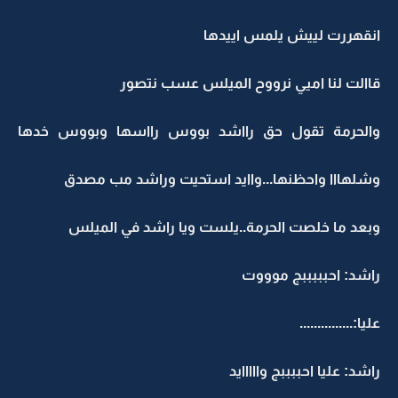
انقهررت لييش يلمس اييدها
قاالت لنا اميي نرووح الميلس عسب نتصور
والحرمة تقول حق رااشد بووس رااسها وبووس خدها
وشلهااا واحظنها...واايد استحيت وراشد مب مصدق
وبعد ما خلصت الحرمة..يلست ويا راشد في الميلس
راشد: احبببببج موووت
عليا:...............
راشد: عليا احببببج وااااايد