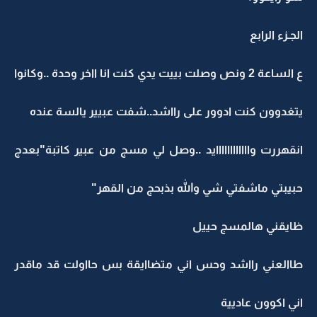
الجـزء الرابع
ع الساعة 2 ونص وصلت بييت يدي كنت انا ااخر وحدة ..وكانوا
يتغدوون كنت ادوور على رااشد..شفت عبيير يالسة عنده
انقهررت واااااااااااايد ..وصل لي مسج من عبير كاتبة"بعدج
حبيبتي ماشفتي شي والله بذبحج من القهر"
ظايقني هالمسج حييل
طاالعني رااشد وحس اني متضاايقة بس حااولت قد ماقدر
اني اكوون عاديية