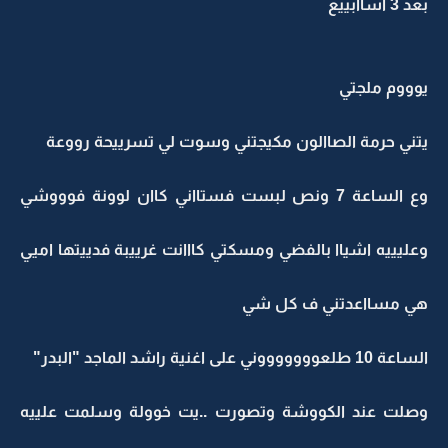
بعد 3 اساابييع
يوووم ملجتي
يتني حرمة الصاالون مكيجتني وسوت لي تسرييحة رووعة
وع الساعة 7 ونص لبست فستااني كاان لوونة فوووشي
وعليييه اشياا بالفضي ومسكتي كااانت غرييبة فدييتها اميي
هي مسااعدتني ف كل شي
الساعة 10 طلعوووووووني على اغنية راشد الماجد "البدر"
وصلت عند الكووشة وتصورت ..يت خوولة وسلمت علييه