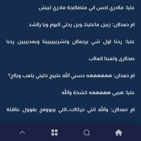
عليا: ماادري احس اني متضاايجة مادري لييش
ام حمداان: زيين ماعلينا..وين رحتي اليوم ويا رااشد
عليا: رحنا اول شي برجماان وتشريييييينا وبعديييين رحنا
صحاارى ولعبنا العااب
ام حمدان: ههههههه حسبي الله علييج خليتي يلعب ويااج؟
عليا: هييي هههههه كشخة والله
ام حمداان: والله انتي حركاات..اللي يجووفج يقوول عااقلة
ماايدرووون انج يااهل وبعدج ترووحين تويز ار اص