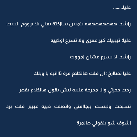
عليا........
راشد: ههههههههه بتميين سااكتة يعني يلا برووح البييت
عليا: تييييك كير عمري ولا تسرع اوكييه
راشد: لا بسرع عشان امووت
عليا تصاارخ: ان قلت هالكلام مرة ثااانية يا ويلك
رحت حجرتي وانا محرجة علييه ليش يقول هالكلام يقهر
تسبحت ولبست بيجاامتي واتصلت فييه عبيير قلت برد
اشوف شو بتقولي هالمرة