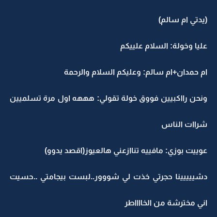
(يدتي ام سالم)
عليا وخولة: السلام علييكم
ام حمدان+ام سالم: وعليكم السلام والرحمة
ونحن رااكبيين فووق خولة تقولي: هههه اول مرة تسلميين
شراات الناس
عوييت بوزي: مافييه تناازعني هالعيوز(اقصد يدوو)
دشييييينا حجرتي خذت لي شووور..لبست بيجامتي ..حسيت
اني مخترشة من الخااااطر