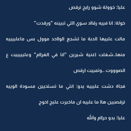
عليا: خوولة شوو رايج نرقص
خولة: انا فييه رقااد سوي اللي تبيينه "ورقدت"
مالت علييها الدبة ما تشجع الوااحد موول بس ماعلييييه
منها..شغلت اغنية شيرين "انا في الغراام" وعليييييت ع
الصوووت ..وتمييت ارقص
فجاة دشت عليييه يدو: انتي ما تستحيين مسودة الوييه
ترقصيين هاا ما علييه ان ماخبرت عليج اخوج
عليا: يدو حراام والله