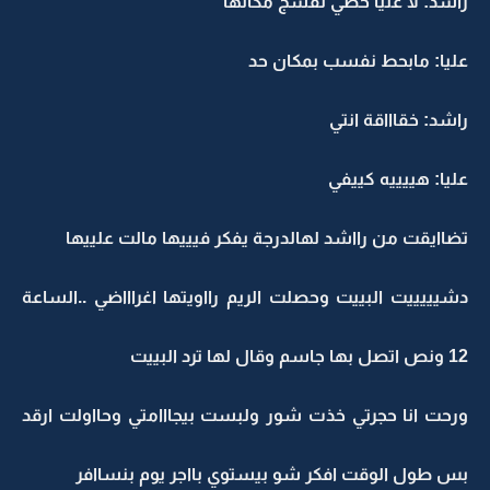
راشد: لا عليا حطي نفسج مكانها
عليا: مابحط نفسب بمكان حد
راشد: خقاااقة انتي
عليا: هييييه كييفي
تضاايقت من رااشد لهالدرجة يفكر فيييها مالت علييها
دشيييييت البييت وحصلت الريم رااويتها اغراااضي ..الساعة
12 ونص اتصل بها جاسم وقال لها ترد البييت
ورحت انا حجرتي خذت شور ولبست بيجااامتي وحااولت ارقد
بس طول الوقت افكر شو بيستوي بااجر يوم بنساافر