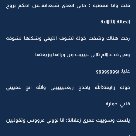
قلت وانا معصبة : مابي اتغدى شبعاانة..عن اذنكم بروح
الصالة الثااانية
رحت هناك وشفت خولة تشوف التيفي وشكلها تشوفه
وهي ف عااالم ثااني ..ييييت من ورااها وزيغتها
عليا: بوووووووو
خولة زاايغة:الله ياخذج زيغتيييييني والله انج عقييتي
قلبي..حمارة
يلست وسوييت عمري زعلاانة: انا تووني عرووس وتقوليين