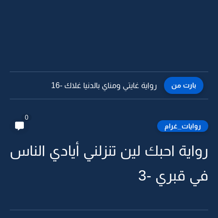
بارت من
رواية غايتي ومناي بالدنيا غلاك -15
0
روايات_غرام
رواية احبك لين تنزلني أيادي الناس
في قبري -3