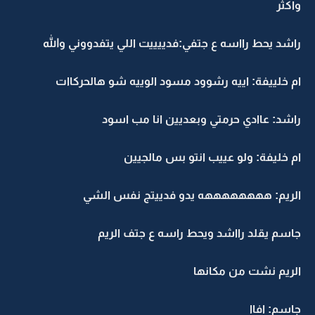
واكثر
راشد يحط رااسه ع جتفي:فدييييت اللي يتفدووني والله
ام خلييفة: اييه رشوود مسود الوييه شو هالحركاات
راشد: عاادي حرمتي وبعديين انا مب اسود
ام خليفة: ولو عييب انتو بس مالجيين
الريم: ههههههههه يدو فدييتج نفس الشي
جاسم يقلد رااشد ويحط راسه ع جتف الريم
الريم نشت من مكانها
جاسم: افاا