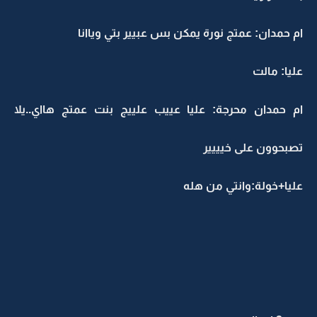
ام حمدان: عمتج نورة يمكن بس عبيير بتي وياانا
عليا: مالت
ام حمدان محرجة: عليا عييب علييج بنت عمتج هااي..يلا
تصبحوون على خيييير
عليا+خولة:وانتي من هله