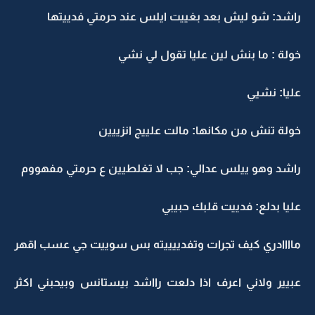
راشد: شو ليش بعد بغييت ايلس عند حرمتي فدييتها
خولة : ما بنش لين عليا تقول لي نشي
عليا: نشيي
خولة تنش من مكانها: مالت علييج انزييين
راشد وهو ييلس عدالي: جب لا تغلطيين ع حرمتي مفهووم
عليا بدلع: فدييت قلبك حبيبي
ماااادري كيف تجرات وتفدييييته بس سوييت جي عسب اقهر
عبيير ولاني اعرف اذا دلعت رااشد بيستانس وبيحبني اكثر