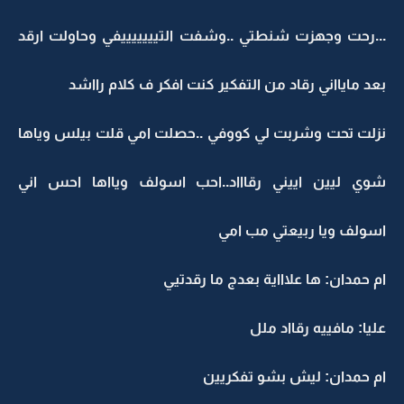
...رحت وجهزت شنطتي ..وشفت التيييييييفي وحاولت ارقد
بعد مايااني رقاد من التفكير كنت افكر ف كلام رااشد
نزلت تحت وشربت لي كووفي ..حصلت امي قلت بيلس وياها
شوي ليين اييني رقاااد..احب اسولف ويااها احس اني
اسولف ويا ربيعتي مب امي
ام حمدان: ها علاااية بعدج ما رقدتيي
عليا: مافييه رقااد ملل
ام حمدان: ليش بشو تفكريين