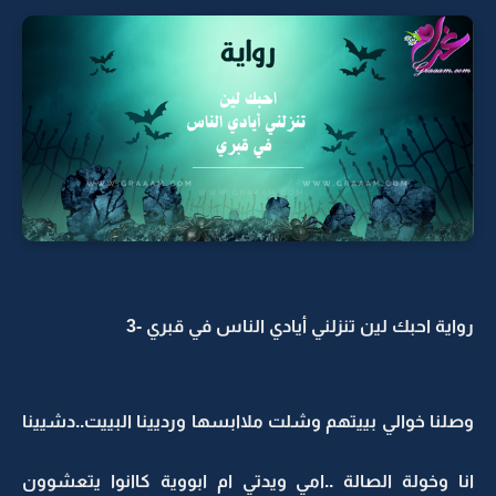
رواية احبك لين تنزلني أيادي الناس في قبري -3
وصلنا خوالي بييتهم وشلت ملاابسها ورديينا البييت..دشيينا
انا وخولة الصالة ..امي ويدتي ام ابووية كاانوا يتعشوون