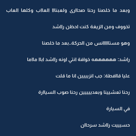
وبعد ما خلصنا رحنا صحاارى ولعبنااا العااب وكلها العاب
تخووف ومن الزيغة كنت احظن رااشد
وهو مستااااانس من الحركة..بعد ما خلصنا
راشد: ههههههه خوافة انتي اونه رااشد اباا مااما
عليا قاافطة: جب انزيييين انا ما قلت
رحنا تعشيينا وبعدييييين رحنا صوب السياارة
في السيارة
حسيييت رااشد سرحاان