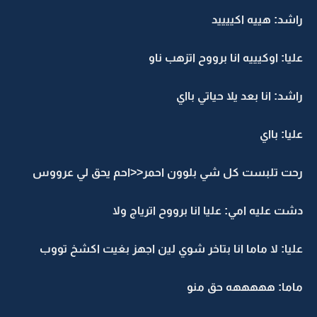
راشد: هييه اكييييد
عليا: اوكيييه انا برووح اتزهب ناو
راشد: انا بعد يلا حياتي بااي
عليا: بااي
رحت تلبست كل شي بلوون احمر<<احم يحق لي عرووس
دشت عليه امي: عليا انا برووح اترياج ولا
عليا: لا ماما انا بتاخر شوي لين اجهز بغيت اكشخ تووب
ماما: هههههه حق منو