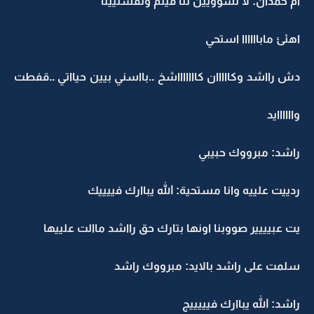
ام حمدان: لا تسوويين لنا فيلم وتفشليينا
اهئئ ماباااااا استحي
دش رااشد وكااااان كاااااااشخ ..بااسني بيين حيااتي ..قفطت
واااااايد
راشد: مبرووك حبيبي
ردييت علييه وانا مستحية: الله يباارك فييييك
يت عبيييير صووبنا اونها بتارك حق رااشد ماالت علييها
سلمت على راشد بالايد: مبرووك راشد
راشد: الله يباارك فيييييج