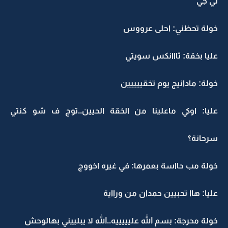
لي جي
خولة تحظني: احلى عرووس
عليا بخقة: ثااانكس سويتي
خولة: مادانيج يوم تخقييييين
عليا: اوكي ماعلينا من الخقة الحيين..توج ف شو كنتي
سرحانة؟
خولة مب حااسة بعمرها: في غيره اخووج
عليا: هاا تحبيين حمدان من ورااية
خولة محرجة: بسم الله عليييييه..الله لا يبلييني بهالوحش