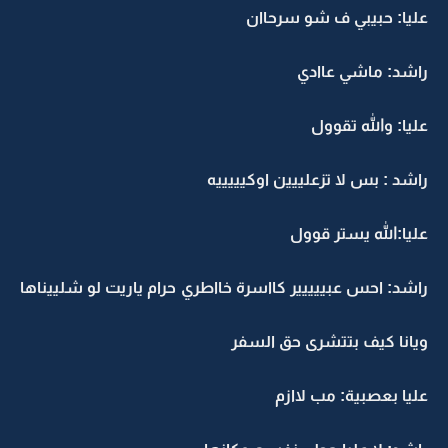
عليا: حبيبي ف شو سرحاان
راشد: ماشي عاادي
عليا: والله تقوول
راشد : بس لا تزعلييين اوكيييييه
عليا:الله يستر قوول
راشد: احس عبييييير كااسرة خااطري حرام ياريت لو شلييناها
ويانا كيف بتتشرى حق السفر
عليا بعصبية: مب لاازم