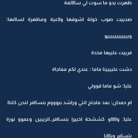
ظهرت يدو ما سوت لي سااالفة
صدييت صوب خولة اشوفها وااعية ومظهرة لساانها:
وييييييييييييو
فرييت علييها مخدة
دشت عليييينا ماما : عندي لكم مفاجاة
عليا: شو ماما قوولي
ام حمدان: بعد ملجتج انتي وراشد بيوووم بنساافر لندن كلناا
عليا: واااااو كششخة اخييرا بنساافر..انزييين وعموو نورة
بتسافر ويااانا