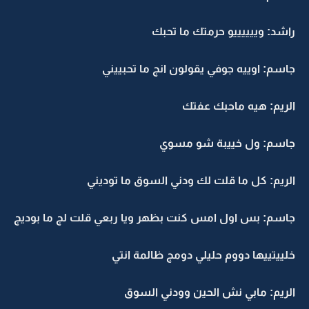
راشد: وييييييو حرمتك ما تحبك
جاسم: اوييه جوفي يقولون انج ما تحبييني
الريم: هيه ماحبك عفتك
جاسم: ول خييبة شو مسوي
الريم: كل ما قلت لك ودني السوق ما توديني
جاسم: بس اول امس كنت بظهر ويا ربعي قلت لج ما بوديج
خلييتييها دووم حليلي دومج ظالمة انتي
الريم: مابي نش الحين وودني السوق