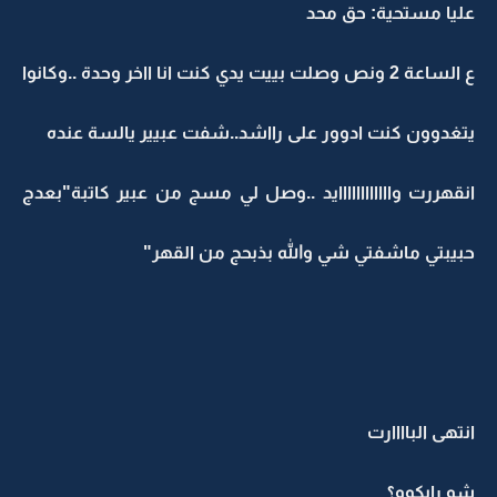
عليا مستحية: حق محد
ع الساعة 2 ونص وصلت بييت يدي كنت انا ااخر وحدة ..وكانوا
يتغدوون كنت ادوور على رااشد..شفت عبيير يالسة عنده
انقهررت واااااااااااايد ..وصل لي مسج من عبير كاتبة"بعدج
حبيبتي ماشفتي شي والله بذبحج من القهر"
انتهى الباااارت
شو رايكوو؟