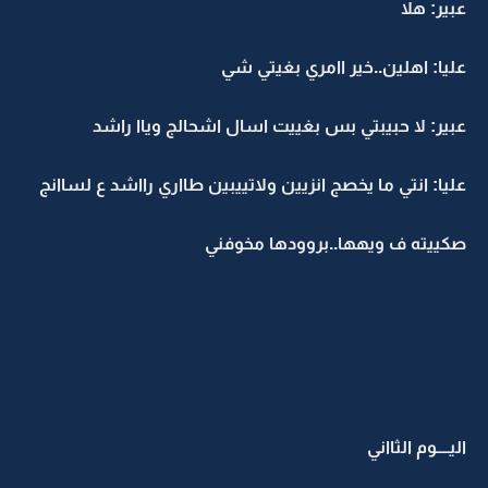
عبير: هلا
عليا: اهلين..خير اامري بغيتي شي
عبير: لا حبيبتي بس بغييت اسال اشحالج وياا راشد
عليا: انتي ما يخصج انزيين ولاتييبين طااري رااشد ع لساانج
صكييته ف ويهها..بروودها مخوفني
اليــــوم الثااني