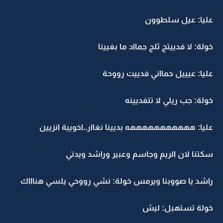
عليا: عيل سلطوون
خولة: لا فدييتج ثلج جمااد ما بغيينا
عليا: عيييل حمااني فدييت رووحة
خولة: جب ريلي لا تتفديينه
عليا: هههههههههههه بديينا نغاار..اخويية انزيين
سكتنا لان الريم وجاسم وعبير وراشد ويدتي
راشد يا صووبنا ويرمس خولة: نشي رووحي يلسي هناااك
خولة تستهبل: ليش