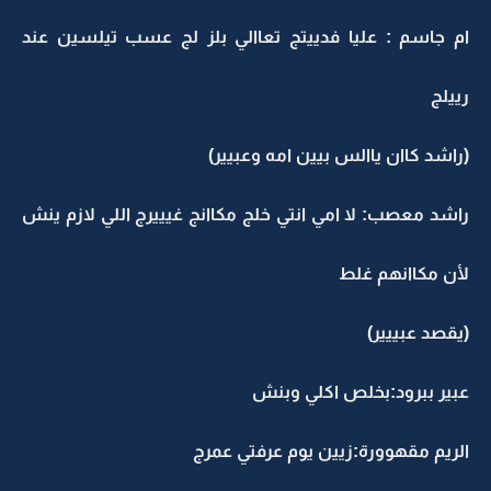
ام جاسم : عليا فدييتج تعاالي بلز لج عسب تيلسين عند
رييلج
(راشد كاان ياالس بيين امه وعبيير)
راشد معصب: لا امي انتي خلج مكاانج غيييرج اللي لازم ينش
لأن مكاانهم غلط
(يقصد عبييير)
عبير ببرود:بخلص اكلي وبنش
الريم مقهوورة:زيين يوم عرفتي عمرج