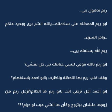
ريم بذهول يبى...
ابو ريم الحمدلله على سلامتك...يالله الشر برى وبعيد عنكم
..واخر السوء..
ريم الله يسلمك يبى...
ابو ريم يالله قومي لبسي عبايتك يبى خل نمشي؟
وقف قلب ريم بها اللحظة وناظرت باابو احمد باستفهام؟
ابو احمد اجل ترضى انت يابو ريم ها الكلام؟تزعل ريم من
زوجها علشان بيتزوج وكاْن ها الشي عيب لو حرام؟؟؟