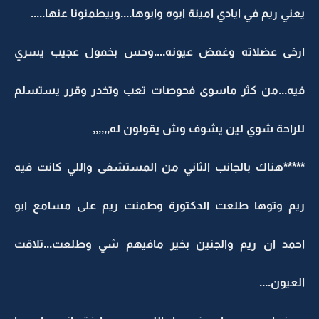
يعني ريم في ايادي امينة ابوه وابوها....وبيطمنونا عنها.....
ارخى عضلاته وغمض عيونه....وحس بخمول عجيب يسري
فيه...من كثر ماسوى فحوصات تعب وتخدر وقرر يستسلم
للراحة شوي لين يشوف وش يقولون له,,,,,,
*****هناك بالجانب الثاني من المستشفى واللي كانت فيه
ريم وتوها طلعت الدكتورة وطمنت ريم على مسامع ابو
احمد ان ريم والجنين بخير مافيهم شي وطلعت...تلاقت
العيون....