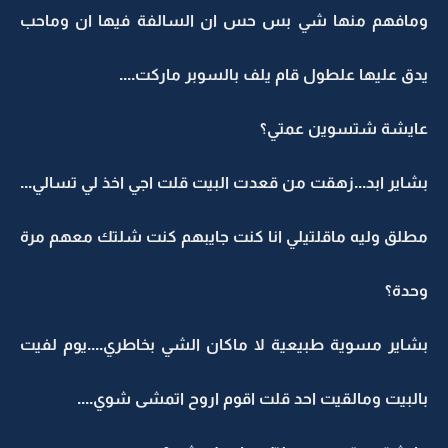
ومافهم منها شي بس حس ان السالفة فيها ان وماحب
يدق عليها علطول قام يلف بالسوبر ماركت....
عايشة شتسوين عمتي؟
بشاير ابد...زهقت من قعدت البيت قلت اجي اخذ لي تسالي...
مطلق وليه ماقلتيلي انا كنت جايبهم كنت شلتك معهم مرة
وحدة؟
بشاير مسوية طبيعية لا ماكان الشي بخاطري....يوم لفيت
بالبيت ومالقيت احد قلت اقوم اروح اتمشى شوي....