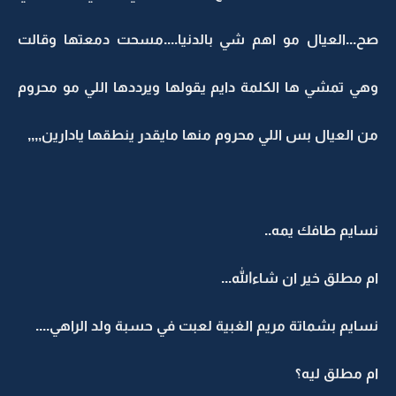
صح...العيال مو اهم شي بالدنيا....مسحت دمعتها وقالت
وهي تمشي ها الكلمة دايم يقولها ويرددها اللي مو محروم
من العيال بس اللي محروم منها مايقدر ينطقها يادارين,,,,
نسايم طافك يمه..
ام مطلق خير ان شاءالله...
نسايم بشماتة مريم الغبية لعبت في حسبة ولد الراهي....
ام مطلق ليه؟