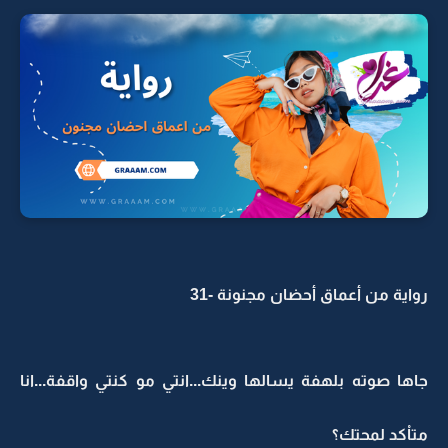
رواية من أعماق أحضان مجنونة -31
جاها صوته بلهفة يسالها وينك...انتي مو كنتي واقفة...انا
متاْكد لمحتك؟