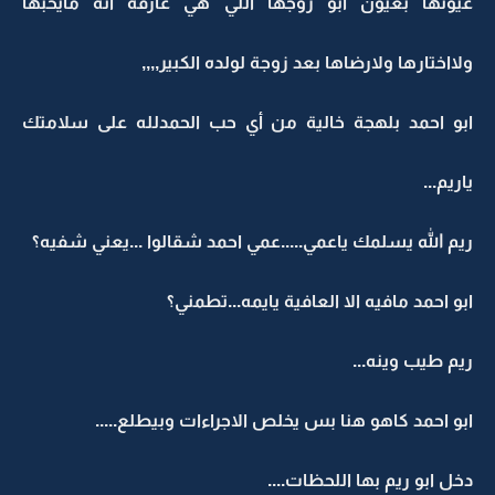
عيونها بعيون ابو زوجها اللي هي عارفة انه مايحبها
ولااختارها ولارضاها بعد زوجة لولده الكبير,,,,
ابو احمد بلهجة خالية من أي حب الحمدلله على سلامتك
ياريم...
ريم الله يسلمك ياعمي.....عمي احمد شقالوا ...يعني شفيه؟
ابو احمد مافيه الا العافية يايمه...تطمني؟
ريم طيب وينه...
ابو احمد كاهو هنا بس يخلص الاجراءات وبيطلع.....
دخل ابو ريم بها اللحظات....