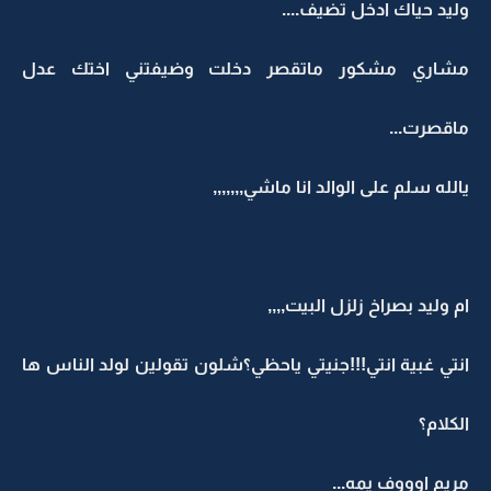
وليد حياك ادخل تضيف....
مشاري مشكور ماتقصر دخلت وضيفتني اختك عدل
ماقصرت...
يالله سلم على الوالد انا ماشي,,,,,,,
ام وليد بصراخ زلزل البيت,,,,
انتي غبية انتي!!!جنيتي ياحظي؟شلون تقولين لولد الناس ها
الكلام؟
مريم اوووف يمه...