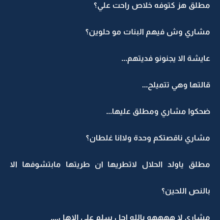
مطلق هز كتوفه خلاص راحت علي؟
مشاري وش فيهم البنات مو حلوين؟
عايشة الا يجنونو فديتهم...
قالتها وهي تتميلح...
ضحكوا مشاري ومطلق عليها...
مشاري ناقصتكم وحدة ولاانا غلطان؟
مطلق ياولد الحلال لاتطريها ان طريتها مابتشوفها الا
بالنص اللحين؟
مشاري لا ههههه يالله اجل سلم على الاهل....