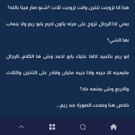
هذا انا تزوجت ثنتين وانت تزوجت ثلاث ؟شنو صار فينا بالله؟
يعني اذا الرجال تزوج على مرته يكون اجرم يابو ريم ولا ينعاب
بها الشي؟
ابو ريم بتاءييد لاافا عليك يابو احمد وش ها الكلام...الرجال
مايعيبه الا جيبه واذا جيبه مليان وقادر على الثنتين والثلاث
والاربع وش يمنعه عاد؟
خلاص هنا وضحت الصورة عند ريم...
وليش ابوها موجود ومنو قال لها؟