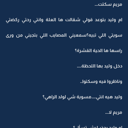
مريم سكتت...
ام وليد بتوعد قولي شقالت ها العلة وانتي رحتي ركضتي
سويتي اللي تبيه؟سمعيني المصايب اللي بتجيني من ورى
راسها ها الحية القشرة؟
دخل وليد بها اللحظة....
وناظروا فيه وسكتوا..
وليد هيه انتي....مسوية شي لولد الراهي؟
مريم لا...
ام وليد بحذر ليش تساْل؟