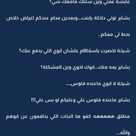
عايشة عمتي وين سلتك مامعك شي؟
بشاير توني داخلة يابنت...وبعدين مدام عندكم اغراض خلاص
بحط لي معكم..
شيخة تخصرت ياسلااااام علشان ابوي اللي يدفع عنك؟
بشاير يمه منك...ابوك اخوي وين المشكلة؟
شيخة لا ابوي ماعنده فلوس....
بشاير ماعنده فلوس علي وعليكم لو بس علي!!!
مطلق هههههه كفو ها البنات اللي يدافعون عن ابوهم
والله...