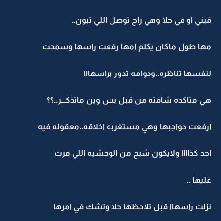
فيني او في حلا وهي راح توصل اللي تبون..
مها طول ماكان يكلم امها رفعت راسها وسمحت
لنفسها تناظره..ودوامه تدور براسهااا
هي متاكده شافته من قبل بس وين ماتذكـــر..؟؟
ارفعت حواجبها وهي مستغربه اخلاقه..معقوله فيه
احد كذاااا ولايكون شبح من الوحشيه اللي مرت
عليها ..
نزلت راسهاا قبل تلاحظها حلا وتشك في امرها