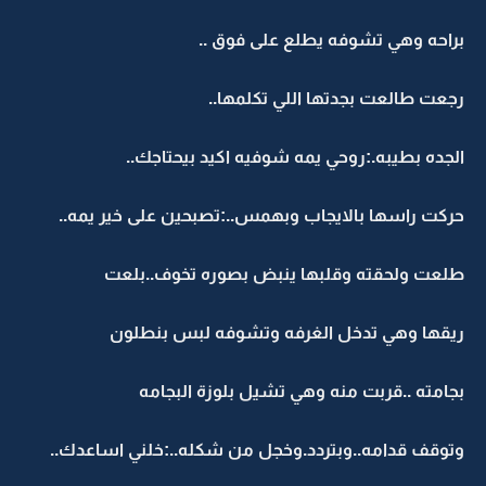
براحه وهي تشوفه يطلع على فوق ..
رجعت طالعت بجدتها اللي تكلمها..
الجده بطيبه.:روحي يمه شوفيه اكيد بيحتاجك..
حركت راسها بالايجاب وبهمس..:تصبحين على خير يمه..
طلعت ولحقته وقلبها ينبض بصوره تخوف..بلعت
ريقها وهي تدخل الغرفه وتشوفه لبس بنطلون
بجامته ..قربت منه وهي تشيل بلوزة البجامه
وتوقف قدامه..وبتردد.وخجل من شكله..:خلني اساعدك..