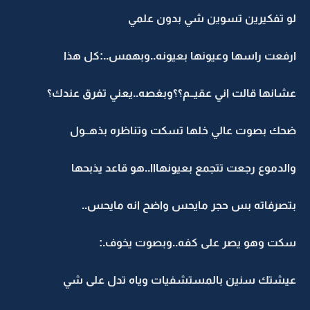
لو تفكيرين تسوين شي بدون علمي
ارفعت راسها وعيونها بعيونه..وبهمس..:كل هذا
عشانها قالت اني عقيــم؟؟وبغصه..يعني تفرق عندك؟
ضحك بصوت عالي خلها تسكت وتناظره بذهــول
والدموع رجعت تتجمع بعيونهااا..هو قاعد يذبحها
بتصرفاته بس حجر مايحس واضح انه مايحس..
سكت وهو يصر على كفه..وبصوت يخوف.:
عيشتك سنين بالمستشفيات وياه تدل على شي