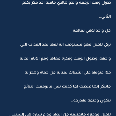
طول وقت الرجعه والجو هاادي مافيه احد فكر يكلم
الثاني..
كل واحد لاهي بعالمه
تركي للحين مهو مستوعب انه لقها بعد العذاب اللي
واجهه..وطول الوقت وفكره معاها ومع الايام الجايه
حلاا عيونها على الشباك تعبانه من جفاه وهجرانه
ماتنكر انها غلطت لما كذبت بس ماتوقعت النتائج
بتكون وخيمه لهدرجه..
للحين موصره ماتضيعه من ايدها مدام ساره هي السبب..