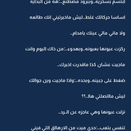
ابتسم بسخريه..وببرود مصطنع..:هه من البدايه
اساسا حركاتك غلط..ليش ماخبرتيني انك طالعه
ولا ماني مالي عينك يامدام..
ركزت عيونها بعيونه..وبهدوء..:من ذاك اليوم وانت
ماجيت عشان كذا ماقدرت اخبرك..
ضغط على جبينه..وبحده..:واذا ماجيت وين جوالك
ليش مااتصلتي هاا..؟؟
نزلت عيونها وهي عاجزه عن الــرد..
تنفس بتعب..:حدي ميت من الارهااق اللي فيني