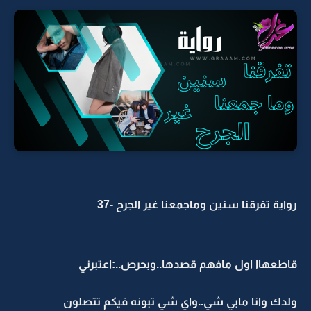
رواية تفرقنا سنين وماجمعنا غير الجرح -37
قاطعهاا اول مافهم قصدها..وبحرص..:اعتبرني
ولدك وانا مابي شي..واي شي تبونه فيكم تتصلون