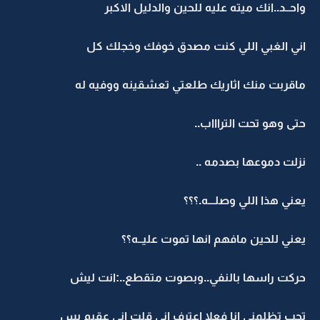
واحــد..انك ميته عليه للحين والدليل الاكبر
اني الغبي اللي كنت مصدق خوفك وخجلك كل
ماقربت منك اثاريك طلعتي تعشقينه ووفيه له
حتى وهو تحت التراااب..
نزلت دموعها بصدمه ..
يعني هذا اللي وصلـــه.؟؟؟
يعني للحين مافهم انها تموت عليــه؟؟
حركت راسها بالنفي..وبصوت متقطع..:انت ليش
تحب تظلمني انا فعلا اعترف اني قلت اني عقيم بس