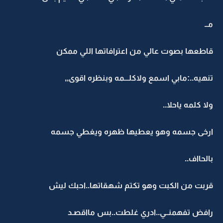
مــ
قاطعها بصوت عالي من اعترافاتها اللي ممكن
تنهيه..:مابي اسمع ولاكلـــمه وبنظره اقوى,,
ولا كلمه ياحلا..
ارخى جسمه وهو يعطيها ظهره ويغطي جسمه
بالحااف..
قربت من الكبت وهو تكتم شهقاتها..احبك ليش
رافض تفهمنــي..ادري غلطت..بس مااقصـد