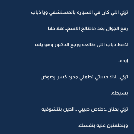
تركي اللي كان في السياره بالمستشفي ويا ذياب
رفع الجوال بعد ماطالع الاسم..:هلا حلاا
لاحظ ذياب اللي طالعه ورجع الدكتور وهو يلف
ايده..
تركي..:لالا حبيبتي تطمني مجرد كسر رضوض
بسيطه.
تركي بحنان..:خلاص حبيبي ..الحين بتتشوفيه
وبتطمنين عليه بنفسك.