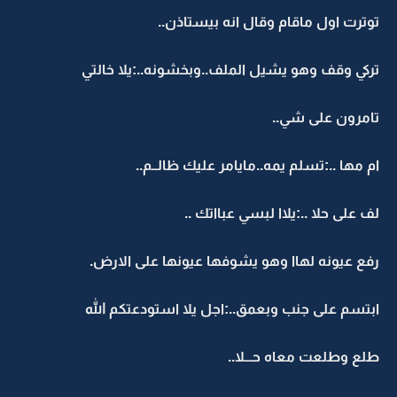
توترت اول ماقام وقال انه بيستاذن..
تركي وقف وهو يشيل الملف..وبخشونه..:يلا خالتي
تامرون على شي..
ام مها ..:تسلم يمه..مايامر عليك ظالــم..
لف على حلا ..:يلاا لبسي عبااتك ..
رفع عيونه لهاا وهو يشوفها عيونها على الارض.
ابتسم على جنب وبعمق..:اجل يلا استودعتكم الله
طلع وطلعت معاه حـــلا..