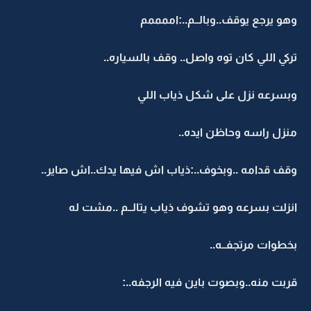
وهو يرجع يوقف..وبالــم..:اممممم
تركي اللي كان توه واصل.. وقف بالسياره..
وبسرعه نزل على شكل ذياب اللي
منزل راسه وحاظن ايده..
وقف قدامه ..وبخوف..:ذياب اش فيها يدك..اش صاير..
انزلت بسرعه وهو تشوف ذياب يتالــم ..مشت له
بخطوات مرتجفــه..
قربت منه..وبصوت باين فيه الرجفه..: