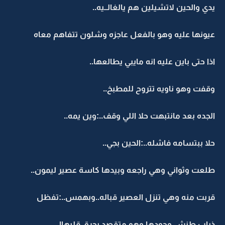
يدي والحين لاتشيلين هم يالغالــيه..
عيونها عليه وهو بالفعل عاجزه وشلون تتفاهم معاه
اذا حتى باين عليه انه مايبي يطالعها..
وقفت وهو ناويه تتروح للمطبخ..
الجده بعد مانتبهت حلا اللي وقف..:وين يمه..
حلا ببتسامه فاشله..:الحين بجي..
طلعت وثواني وهي راجعه وبيدها كاسة عصير ليمون..
قربت منه وهي تنزل العصير قباله..وبهمس..:تفظل
ذياب طنش وجودها وهو متقصد يحرق قلبهاا..