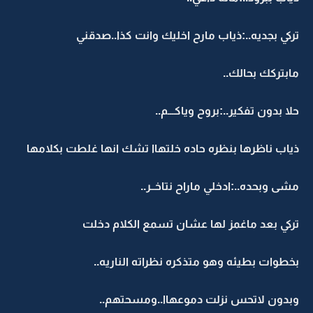
تركي بجديه..:ذياب مارح اخليك وانت كذا..صدقني
مابتركك بحالك..
حلا بدون تفكير..:بروح وياكـــم..
ذياب ناظرها بنظره حاده خلتهاا تشك انها غلطت بكلامها
مشى وبحده..:ادخلي ماراح نتاخــر..
تركي بعد ماغمز لها عشان تسمع الكلام دخلت
بخطوات بطيئه وهو متذكره نظراته الناريه..
وبدون لاتحس نزلت دموعهاا..ومسحتهم..