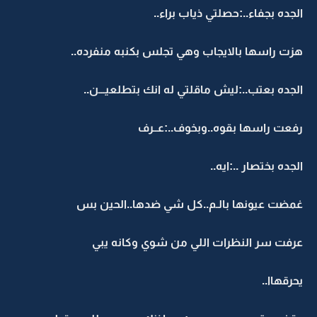
الجده بجفاء..:حصلتي ذياب براء..
هزت راسها بالايجاب وهي تجلس بكنبه منفرده..
الجده بعتب..:ليش ماقلتي له انك بتطلعيـــن..
رفعت راسها بقوه..وبخوف..:عــرف
الجده بختصار ..:ايه..
غمضت عيونها بالـم..كل شي ضدها..الحين بس
عرفت سر النظرات اللي من شوي وكانه يبي
يحرقهاا..