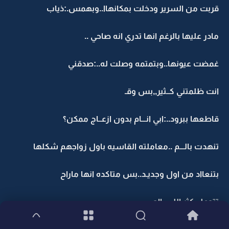
قربت من السرير ودخلت بمكانهاا..وبهمس.:ذياب
مادر عليها بالرغم انها تدري انه صاحي ..
غمضت عيونها..وبتمتمه وصلت له..:صدقني
انت ظلمتني كــثير,,بس وقـ
قاطعها ببرود..:ابي انـــام بدون ازعــاج ممكن؟
تنهدت بالـــم ..معاملته القاسيه باول زواجهم شكلها
بتنعااد من اول وجديـد..بس متاكده انها ماراح
تتحمل كثر اللي رااح..