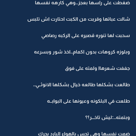
ضغطت على راسها بعجز..وهي كارهه نفسها
شالت عباتها وقربت من الكبت احتارت اش تلبس
سحبت لها تنوره قصيره على الركبه رصاصي
وبلوزه كروهات بدون اكمام..اخذ شور وبسرعه
جففت شعرهاا ولمته على فوق
طالعت بشكلها طالعه خيال بشكلها الانوثــي..
طلعت في البلكونه وعيونها على البوابــه
وبتمته..:ليش تاخـــر؟؟
ضمت نفسها وهي تحس بالهواء البارد يحرك