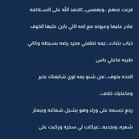
قربت منهم ..وبهمس..:الحمد الله على الســلاامه
مادر عليها وعيونه مع امه اللي باين عليها الخوف
ذياب بثبات..:يمه تطمني مجرد رضه بسيطه وكاني
طيبه ماعلي باس
الجده بخوف..:من شنو يمه توي شايفتك بخير
وماعليك خلاف..
رجع جسمه على وراء وهو يشيل شماغه ويبعثر
شعره..وبجديه..:عركلت لي سخره وركيت على