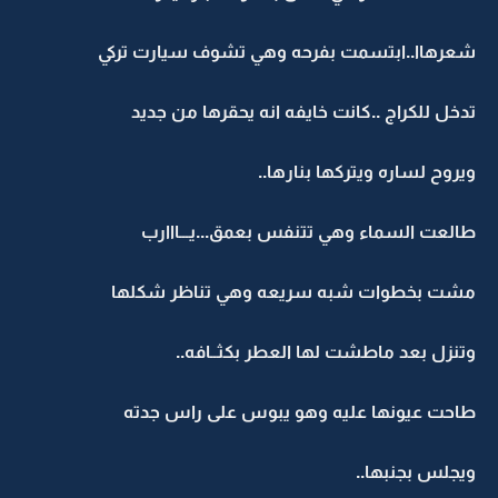
شعرهاا..ابتسمت بفرحه وهي تشوف سيارت تركي
تدخل للكراج ..كانت خايفه انه يحقرها من جديد
ويروح لساره ويتركها بنارها..
طالعت السماء وهي تتنفس بعمق...يـــااارب
مشت بخطوات شبه سريعه وهي تناظر شكلها
وتنزل بعد ماطشت لها العطر بكثــافه..
طاحت عيونها عليه وهو يبوس على راس جدته
ويجلس بجنبها..