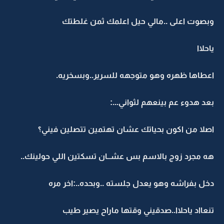
وبصوت اعلى ..مالي حيل اعلمك ثمن غلطتك
ياحلاا
اعطاها ظهره وهو متوجهه للسرير..وبسخريه.
بعد هدوء عم بينعهم لثواني...:
اصلا من اكون بحياتك عشان تهتمين تتصلين فيني؟
هه مجرد زوج بالاسم بس عشــان تسكتين اللي حولينك..
دخل بفراشه وهو يعدل جلسته ..وبحده..:اخر مره
تنعااد ياحلاا..صدقيني وقتها ماراح يصير طيب