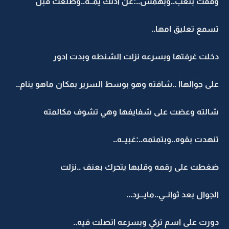
وقفت بتعب..وبهمس..:عن اذنك يمــه..وطلعت قبل
تسمع تعليق امها..
دخلت غرفتها وبسرعه نزلت الشنطه وبدت ادور
على جوالهاا ..شافته وهو بوسط السرير بمكان ماهو ينام..
شالته وعضت على شفايفها وهي تشوف مكالمته
تنهدت بقوه..وبتمتمه..:غبيــه..
ضغطت على رقمه وقلبها يتحرك بعنف ..نزلت
الجوال بعد ثوانــي..مايـــرد...
دورت على اسم تركي وبسرعه اتصلت فيه..