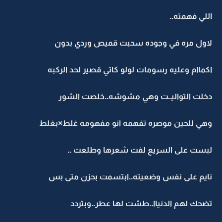
اللي فهمته..
لاول مره في وجوده سحبت قميص وردي بدون
اكماام وعليه رسومات لولو كاتي قصير لحد الركبه
دخلت التواليــت وهي مشوشه..خلصت الشور
وهي للحين موصره تفهمه انو مفهومه غلط×بغلط
لبست على السريع لفت شعرها وطلعت ..
نايم على نفس وضعيته..ابتسمت بحزن متى بس
تضحك لهم الدنياا..طشت لها عطر..وبتردد