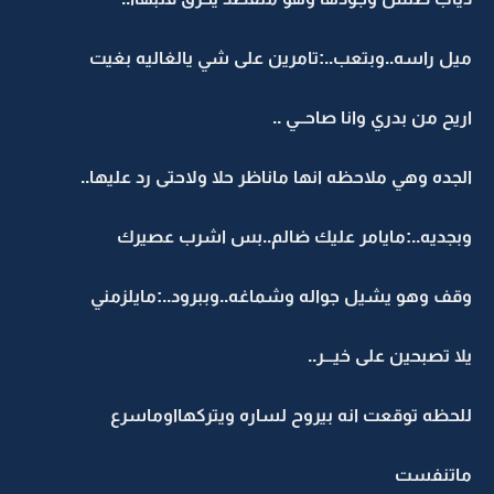
ميل راسه..وبتعب..:تامرين على شي يالغاليه بغيت
اريح من بدري وانا صاحــي ..
الجده وهي ملاحظه انها ماناظر حلا ولاحتى رد عليها..
وبجديه..:مايامر عليك ضالم..بس اشرب عصيرك
وقف وهو يشيل جواله وشماغه..وببرود..:مايلزمني
يلا تصبحين على خيـــر..
للحظه توقعت انه بيروح لساره ويتركهااوماسرع
ماتنفست