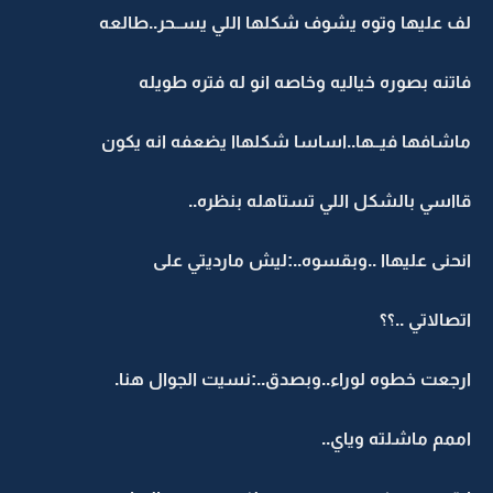
لف عليها وتوه يشوف شكلها اللي يســحر..طالعه
فاتنه بصوره خياليه وخاصه انو له فتره طويله
ماشافها فيــها..اساسا شكلهاا يضعفه انه يكون
قااسي بالشكل اللي تستاهله بنظره..
انحنى عليهاا ..وبقسوه..:ليش مارديتي على
اتصالاتي ..؟؟
ارجعت خطوه لوراء..وبصدق..:نسيت الجوال هنا.
اممم ماشلته وياي..