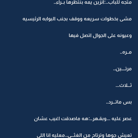
متجه للباب..:انزين يمه بنتظرها بــراء..
مشى بخطوات سريعه ووقف بجنب البوابه الرئيسيه
وعيونه على الجوال اتصل فيها
مــره..
مرتــــين..
ثـــلاث...
بس ماتـــرد..
عصر عليه ...وبقـهر..:هه ماصدقت اغيب عشان
تعيش جوها وترتاح من الغثـــى..معليه انا اللي