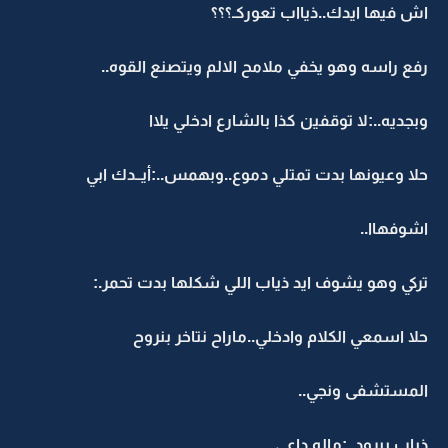
اش فيها ايدك..ذيااب تعوركـ؟؟؟
رفع راسه وهو يخفي ملامح الالم ويتصنع القوه..
وبجديه..:لا توقفين كذا بالشارع ادخلي يلاا
حلا وعيونها بدت تمتلي دموع..وبهمس..:أيــدك ابي
اشوفهاا..
تركي وهو يشوف ايد ذياب اللي شكلها بدت تحمر.:
حلا اسمعي الكلام وادخلي..ماراح نتاخر بنروح
المستشفى ونجي..
ذياب ببرود..:ماله داعي..