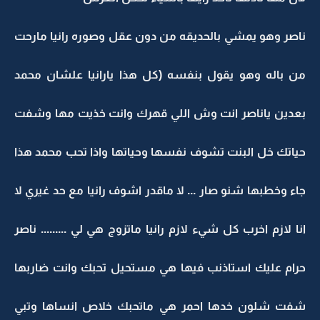
ناصر وهو يمشي بالحديقه من دون عقل وصوره رانيا مارحت
من باله وهو يقول بنفسه (كل هذا يارانيا علشان محمد
بعدين ياناصر انت وش اللي قهرك وانت خذيت مها وشفت
حياتك خل البنت تشوف نفسها وحياتها واذا تحب محمد هذا
جاء وخطبها شنو صار ... لا ماقدر اشوف رانيا مع حد غيري لا
انا لازم اخرب كل شيء لازم رانيا ماتزوج هي لي ......... ناصر
حرام عليك استاذنب فيها هي مستحيل تحبك وانت ضاربها
شفت شلون خدها احمر هي ماتحبك خلاص انساها وتبي