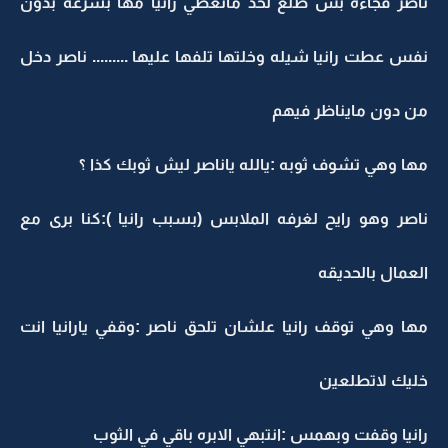
ناصر فجاءه بس طلع لحد ماتغطي رانيا مها بسرعه بدون
نفس عطت رانيا شيله وخلتها تلفها عليها ......... ناصر دخل
من دون مايناظر فيهم
مها وهي تشوف ثوبه :يالله ياناصر ليش ثوبك كذا ؟
ناصر وهو رايح لغرفه الملابس (بسبب رانيا ):كنا برى مع
العمال بالحديقه
مها وهي توقف رانيا علشان تلحق ناصر :وقفي يارانيا انت
خليك لاتطلعين
رانيا وقفت وبهمس :انتبهي الابره باقي في الثوب