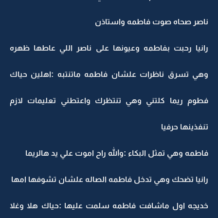
ناصر صحاه صوت فاطمه واستاذن
رانيا رحبت بفاطمه وعيونها على ناصر اللي عاطها ظهره
وهي تسرق ناظرات علشان فاطمه ماتنتبه :اهلين حياك
فطوم ريما كلتني وهي تنتظرك واعتطني تعليمات لازم
تنفذينها حرفيا
فاطمه وهي تمثل البكاء :والله راح اموت علي يد هالريما
رانيا تضحك وهي تدخل فاطمه الصاله علشان تشوفها امها
خديجه اول ماشافت فاطمه سلمت عليها :حياك هلا وغلا