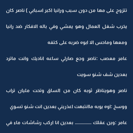
تتزوج على مها من دون سبب ورانيا اكبر اسبابي ) ناصر كان
يخرب شغل العمال وهو يمشي وفي باله الافكار ضد رانيا
ومعها وماحس الا ابوه ضربه على كتفه
عامر معصب :ناصر وجع صارلي ساعه اناديك وانت ماترد
بعدين شف شنو سويت
ناصر وهويناظر ثوبه كان من الساق وتحت مليان تراب
ووسخ :اوه يوبه ماانتبهت اعذريني بعدين انت شنو تسوي
عامر :وين عقلك .............. بعدين انا اركب رشاشات ماء في