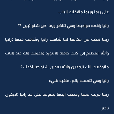
على ريما وريما ماقفلت الباب
رانيا رافعه حواجبها وهي تناظر ريما :خير شنو تبين ؟؟
ريما نطت من مكانها لما شافت رانيا وشافت خدها :رانيا
والله العظيم اني كنت حاطه الايبورد ماعرفت انك عند الباب
ماتوقعت انك ترجعين والله بعدين شنو صارلخدك ؟
رانيا وهي تلمسه بالم :مافيه شيء
ريما قربت منها وحطت ايدها بنعومه على خد رانيا :لايكون
ناصر