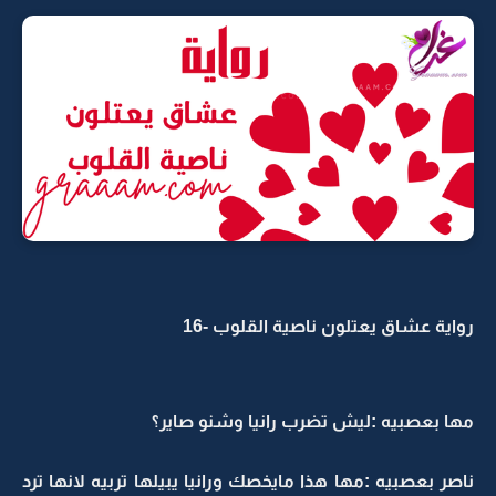
رواية عشاق يعتلون ناصية القلوب -16
مها بعصبيه :ليش تضرب رانيا وشنو صاير؟
ناصر بعصبيه :مها هذا مايخصك ورانيا يبيلها تربيه لانها ترد