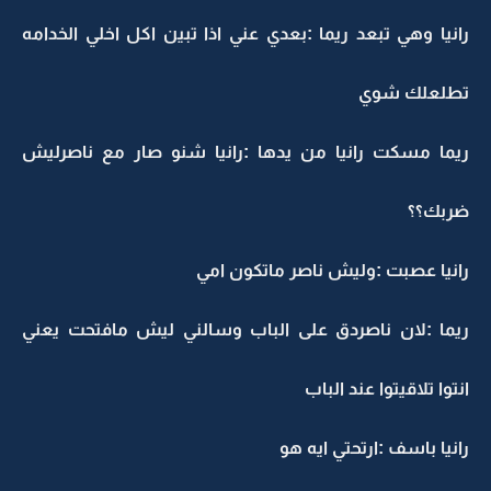
رانيا وهي تبعد ريما :بعدي عني اذا تبين اكل اخلي الخدامه
تطلعلك شوي
ريما مسكت رانيا من يدها :رانيا شنو صار مع ناصرليش
ضربك؟؟
رانيا عصبت :وليش ناصر ماتكون امي
ريما :لان ناصردق على الباب وسالني ليش مافتحت يعني
انتوا تلاقيتوا عند الباب
رانيا باسف :ارتحتي ايه هو