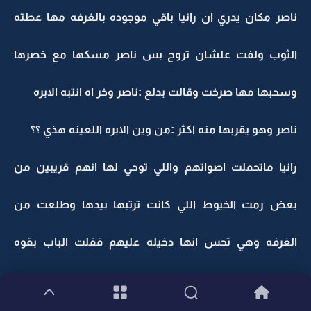
ناصر مكان يدري ان رانيا باقي موجوده بالغرفه مها عطته
الثوب ولفت علشان تروح بس ناصر مسكها مع خصرها
وسحبها مها صرخت وقالت بدلع :ناصر وخر اه انتبه الابره
ناصر وهو يقربها منه اكثر :من وين الابره اللعينه هذي ؟؟
رانيا ماتحملت اصواتهم واللي توحي لها انهم قريبين من
بعض رمت الخيوط اللي كانت ترتبها بيدها وطلعت من
الغرفه وهي تحس انها دخيله عليهم قفلت الباب بقوه
لدرجه ان ناصر ومها اخترعوا وبعدوا عن بعض