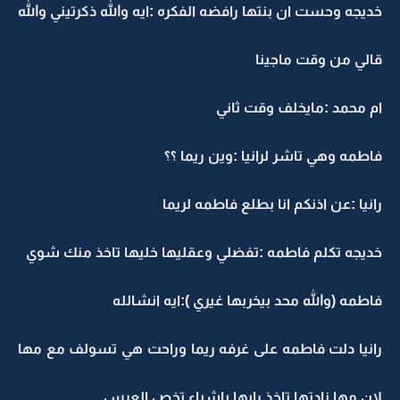
خديجه وحست ان بنتها رافضه الفكره :ايه والله ذكرتيني والله
قالي من وقت ماجينا
ام محمد :مايخلف وقت ثاني
فاطمه وهي تاشر لرانيا :وين ريما ؟؟
رانيا :عن اذنكم انا بطلع فاطمه لريما
خديجه تكلم فاطمه :تفضلي وعقليها خليها تاخذ منك شوي
فاطمه (والله محد بيخربها غيري ):ايه انشالله
رانيا دلت فاطمه على غرفه ريما وراحت هي تسولف مع مها
لان مها نادتها تاخذ رايها باشياء تخص العرس