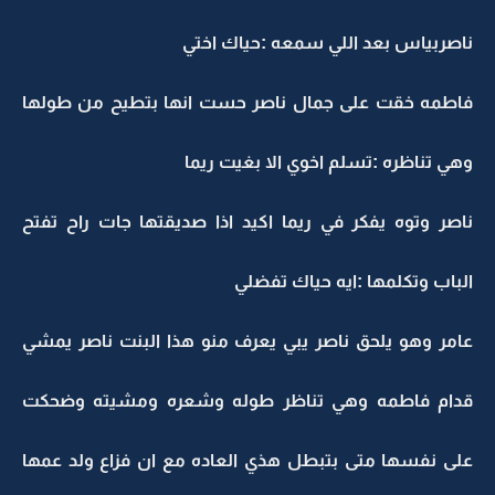
ناصربياس بعد اللي سمعه :حياك اختي
فاطمه خقت على جمال ناصر حست انها بتطيح من طولها
وهي تناظره :تسلم اخوي الا بغيت ريما
ناصر وتوه يفكر في ريما اكيد اذا صديقتها جات راح تفتح
الباب وتكلمها :ايه حياك تفضلي
عامر وهو يلحق ناصر يبي يعرف منو هذا البنت ناصر يمشي
قدام فاطمه وهي تناظر طوله وشعره ومشيته وضحكت
على نفسها متى بتبطل هذي العاده مع ان فزاع ولد عمها