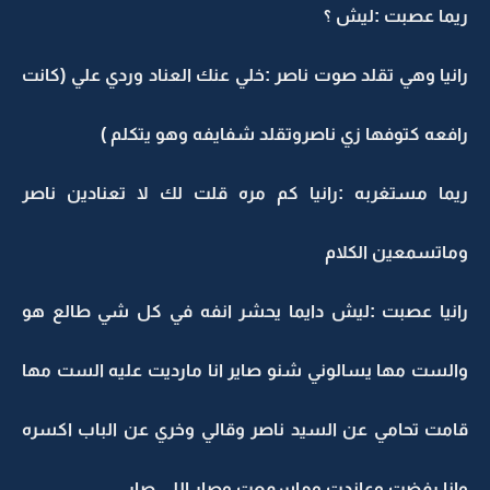
ريما عصبت :ليش ؟
رانيا وهي تقلد صوت ناصر :خلي عنك العناد وردي علي (كانت
رافعه كتوفها زي ناصروتقلد شفايفه وهو يتكلم )
ريما مستغربه :رانيا كم مره قلت لك لا تعنادين ناصر
وماتسمعين الكلام
رانيا عصبت :ليش دايما يحشر انفه في كل شي طالع هو
والست مها يسالوني شنو صاير انا مارديت عليه الست مها
قامت تحامي عن السيد ناصر وقالي وخري عن الباب اكسره
وانا رفضت وعاندت وماسمعت وصار اللي صار