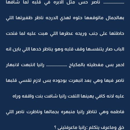
.................. ناصر حس مثل الابره في قلبه لما شافها
بهالجمال ماتوقعها حلوه لهذي الدرجه ناظر ظفيرتها اللي
حاطتها على جنب وريحه عطرها اللي هبت عليه لما فتحت
الباب صار يتنفسها وقف قلبه وهو يناظر خدها اللي باين انه
احمر بس مغطيته بالمكياج .................. رانيا انتبهت لانبهار
ناصر فيها وهي بعد انبهرت بوجوده بس لازم تقسي قلبها
عليه لانه كافي يهينها التفت رانيا شافت بنت واقفه وراه
فاطمه وهي تناظر رانيا منبهره بجمالها وناظرت ناصر اللي
خق وماعرف يتكلم :رانيا ماعرفتيني ؟