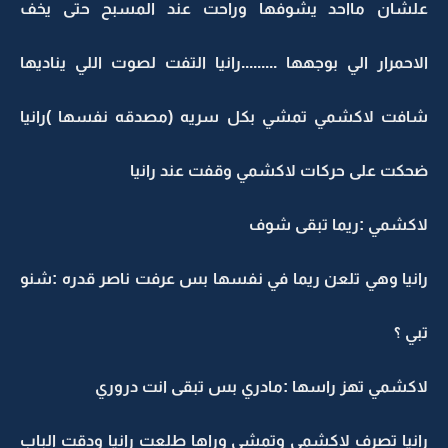
علشان مااحد يشوفها وراحت عند المسبح حتى يخف
الاحمرار الي بوجهها .........رانيا التفت لصوت اللي يناديها
شافت لاكشمي تمشي بكل سريه (مصدقه نفسها )رانيا
ضحكت على حركات لاكشمي وقفت عند رانيا
لاكشمي :ريما تبقى شوف
رانيا وهي تلعن ريما في نفسها بس عرفت ناصر قدره :شنو
تبي ؟
لاكشمي تهز راسها :مادري بس تبقى انت دروري
رانيا تصرف لاكشمي وتمشي وراها طلعت رانيا ودقت الباب