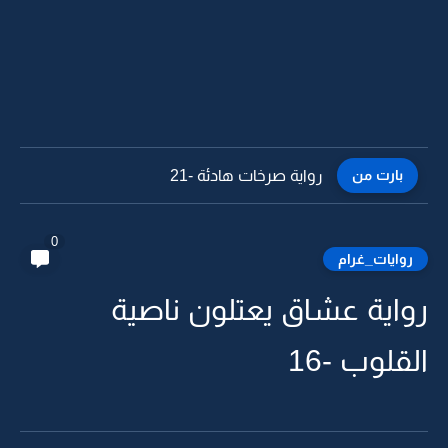
بارت من
رواية صرخات هادئة -20
0
روايات_غرام
رواية عشاق يعتلون ناصية
القلوب -16