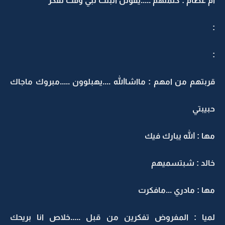
ام عصام : كلمتهم .....يقولن البنت تبي وقت تفكر
:
:
قربتهم من امهم : مااشاالله ....يهبلوون .....مبروك ماجاك
حبيبتي
مها : الله يبارك فيك
خالد : شبتسميهم
مها : مادري ...مافكرت
لميا : المفروض تفكرين من قبل .....خلاص انا بريحك