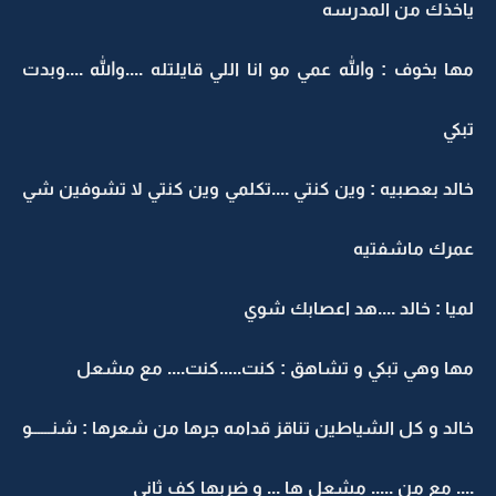
ياخذك من المدرسه
مها بخوف : والله عمي مو انا اللي قايلتله ....والله ....وبدت
تبكي
خالد بعصبيه : وين كنتي ....تكلمي وين كنتي لا تشوفين شي
عمرك ماشفتيه
لميا : خالد ....هد اعصابك شوي
مها وهي تبكي و تشاهق : كنت.....كنت.... مع مشعل
خالد و كل الشياطين تناقز قدامه جرها من شعرها : شنــــــو
.... مع من ..... مشعل ها ... و ضربها كف ثاني