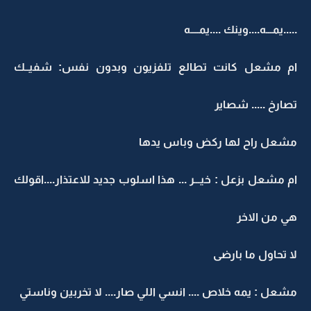
.....يمـــه....وينك ....يمــــه
ام مشعل كانت تطالع تلفزيون وبدون نفس: شفيــك
تصارخ ..... شصاير
مشعل راح لها ركض وباس يدها
ام مشعل بزعل : خيـــر ... هذا اسلوب جديد للاعتذار....اقولك
هي من الاخر
لا تحاول ما بارضى
مشعل : يمه خلاص .... انسي اللي صار.... لا تخربين وناستي