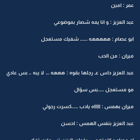
عمر : امين
عبد العزيز : و انا يمه شصار بموضوعي
ابو عصام : هههههه ...... شفيك مستعجل
ميران : من الحب
عبد العزيز داس عـ رجلها بقوه : هههه ... لا يبه .. بس عادي
مو مستعجل .....بس سؤال
ميران بهمس : اااااه يادب .....كسرت رجولي
عبد العزيز بنفس الهمس : احسن