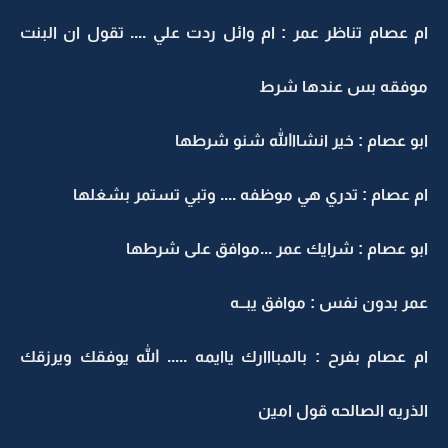
ام عصام تناظر عمر : ام وائل ردت علي .... تقول ان البنت
موفقه بس عندها شرط
ابو عصام : خير انشااالله شنو شرطها
ام عصام : تدري هي موظفه .... وتبي تستمر بشغلها
ابو عصام : شرايك عمر ...موافق على شرطها
عمر بدون نفس : موافق يبــه
ام عصام بفرح : بالمبااارك ياايمه ..... الله يوفقك ويرزقك
الذريه الصالحه قول امين