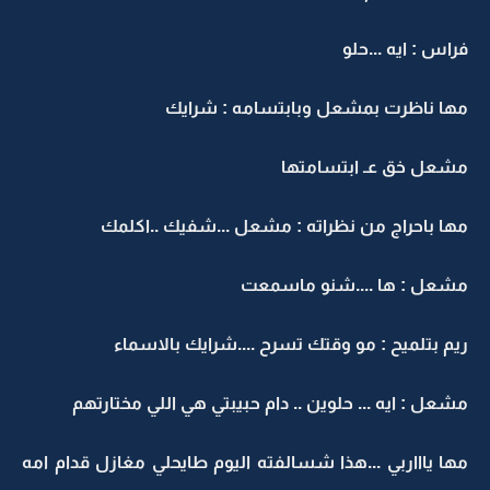
فراس : ايه ...حلو
مها ناظرت بمشعل وبابتسامه : شرايك
مشعل خق عـ ابتسامتها
مها باحراج من نظراته : مشعل ...شفيك ..اكلمك
مشعل : ها ....شنو ماسمعت
ريم بتلميح : مو وقتك تسرح ....شرايك بالاسماء
مشعل : ايه ... حلوين .. دام حبيبتي هي اللي مختارتهم
مها ياااربي ...هذا شسالفته اليوم طايحلي مغازل قدام امه