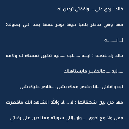
خالد : ردي علي ....وافقتي تردين له
مها وهي تناظر بلميا تبيها توخر عمها بعد اللي بتقوله:
ا...ايــ....ـــه
خالد زاد غضبه : ايــــه ......ليه .....ليه تذلين نفسك له ولامه
.....ليه.....هالحقيــر مايستاهلك
ليه وافقتي ...انا مقصر معك بشي ....قاصر عليك شي
مها من بين شهقاتها : لا ....لا والله الشاهد انك ماقصرت
معي ولا مع اخوي .... وان اللي سويته معنا دين على رقبتي