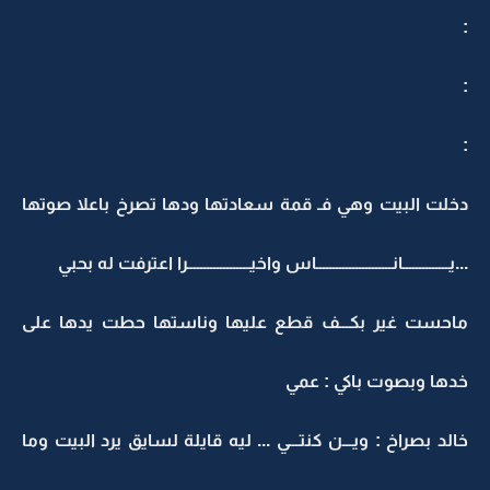
:
:
:
دخلت البيت وهي فـ قمة سعادتها ودها تصرخ باعلا صوتها
...يــــــــــــــانـــــــــــــــــــــــاس واخيـــــــــــــــــــرا اعترفت له بحبي
ماحست غير بكـــف قطع عليها وناستها حطت يدها على
خدها وبصوت باكي : عمي
خالد بصراخ : ويـــن كنتـــي ... ليه قايلة لسايق يرد البيت وما