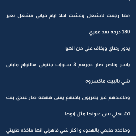
مها رجعت لمشعل وعشت احلا ايام حياتي مشعل تغير
180 درجه بعد عمري
يدور رضاي ويخاف علي من الهوا
ياسر وناصر صار عمرهم 3 سنوات جننوني هالتوام مابقى
شي بالبيت ماكسروه
وماعندهم غير يضربون باختهم يمنى هههه صار عندي بنت
تشبهني بس عيونها مثل ابوها
وماخذه طبعي بالهدوء و اكثر شي قاهرني انها ماخذه طيبتي