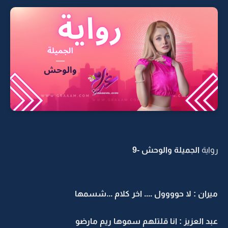
رواية
الجميلة والوحش -9
ميران : لا حوووول .... اخر كلام ...شسمها
عبد العزيز : انا قلتلهم سموها ريم مارضو