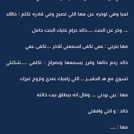
لميا وهي توخره عن مها اللي تصيح ومي قادره تكلم : خااالد
.... وخر عن البنت .....خالد حرام عليك البنت حامل
مها بترجي : عمي تكفى اسمعني للاخر ....تكفى عمي
خالد رحم حالها وقرر يسمعها وبصراخ : تكلمي .....شكنتي
تسوي مع هـ الحقيـــر ... اللي راميك عندي وتزوج غيرك
مها : يبي يردني .... وقال انه بيطلق بيت خالته
خالد : و انتي وافقتي
مها : .....