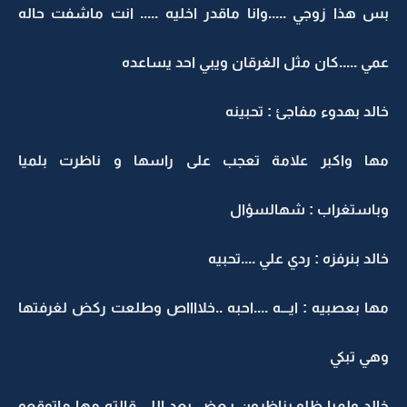
بس هذا زوجي .....وانا ماقدر اخليه ..... انت ماشفت حاله
عمي .....كان مثل الغرقان ويبي احد يساعده
خالد بهدوء مفاجئ : تحبينه
مها واكبر علامة تعجب على راسها و ناظرت بلميا
وباستغراب : شهالسؤال
خالد بنرفزه : ردي علي ....تحبيه
مها بعصبيه : ايـــه ....احبه ..خلااااص وطلعت ركض لغرفتها
وهي تبكي
خالد ولميا ظلو يناظرون بـعض بعد اللي قالته مها ماتوقعو