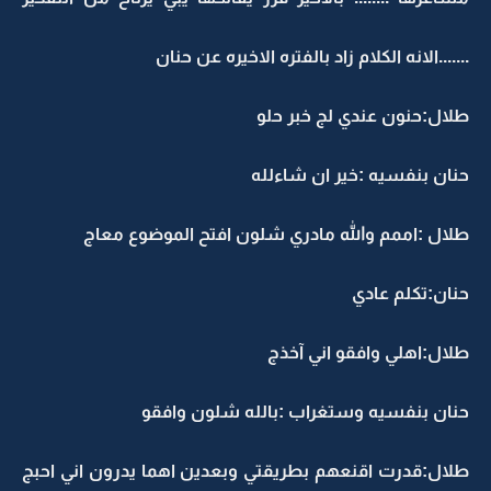
.......
الانه الكلام زاد بالفتره الاخيره عن حنان
طلال:حنون عندي لج خبر حلو
حنان بنفسيه :خير ان شاءلله
طلال :اممم والله مادري شلون افتح الموضوع معاج
حنان:تكلم عادي
طلال:اهلي وافقو اني آخذج
حنان بنفسيه وستغراب :بالله شلون وافقو
طلال:قدرت اقنعهم بطريقتي وبعدين اهما يدرون اني احبج