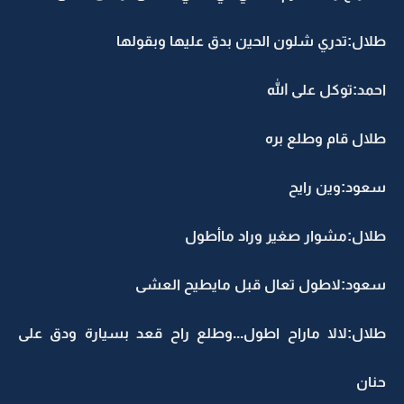
طلال:تدري شلون الحين بدق عليها وبقولها
احمد:توكل على الله
طلال قام وطلع بره
سعود:وين رايح
طلال:مشوار صغير وراد ماأطول
سعود:لاطول تعال قبل مايطيح العشى
طلال:لالا ماراح اطول...وطلع راح قعد بسيارة ودق على
حنان