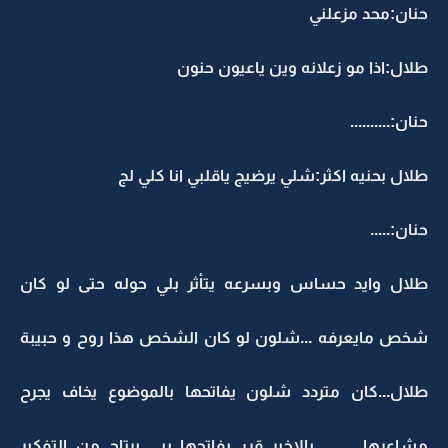
حنان:محد مزعلني
طلال:اذا مو زعلانه وين ياعيون حنون
حنان:..........
طلال بحنيه اكثر:شلي يرضيج ياقلبي انا كلي لج
حنان:.....
طلال وايد حساس وبسرعه يتأثر بلي حوله حتى لو كان
شخص مايعرفه ...شلون لو كان الشخص هذا روح و حبيبة
طلال...كان متردد شلون يفاتحها بالموضوع يخاف يجرح
مشاعرها ........ بالاخير قرر يفاتحها يبي يرتاح من التفكير