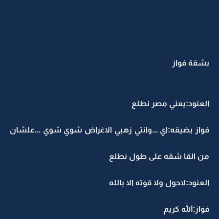
بشقة فواز
العنود:يعني مصر نطلع
فواز بضيقه:اي ...وانتي زهبي الاغراض شوي شوي ...علشان
من القا شقه على طول نطلع
العنود:لاحول ولا قوته الا بالله
فواز:الله كريم