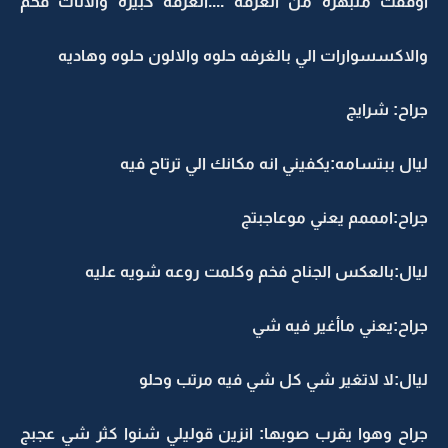
اوقفت منبهره من الغرفه ....الغرفه كبيره والاثاث فخم
والاكسسوارات الي بالغرفه حلوه والالون حلوه وهاديه
جراح: شرايج
ليال ببتسامه:يكفيني انه مكانك الي ترتاح فيه
جراح:امممم يعني موعاجبتج
ليال:بالعكس الجناح فخم وكلمت روعه شويه عليه
جراح:يعني ماأغير فيه شي
ليال:لا لاتغير شي كل شي فيه مرتب وحلو
جراح وهوا يقرب صوبها: انزين قوليلي شنوا كثر شي عجبج