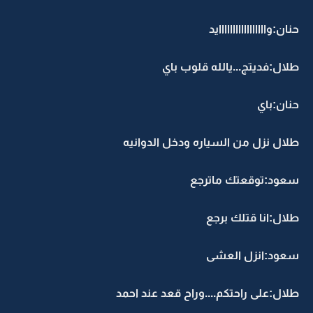
حنان:وااااااااااااااااايد
طلال:فديتج...يالله قلوب باي
حنان:باي
طلال نزل من السياره ودخل الدوانيه
سعود:توقعتك ماترجع
طلال:انا قتلك برجع
سعود:انزل العشى
طلال:على راحتكم....وراح قعد عند احمد