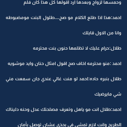
وحمسها لزواج وبعدها ارد اقولها كل هذا كان فلم
احمد:هذا اذا طلع الكلام مو صج....طلول البنت مومضبوطه
وانا من الاول قايلك
طلال:حرام عليك لا تظلمها حنون بنت محترمه
احمد :منو محترمه اخاف صج اقول امثال حنان وايد موشويه
طلال بنبره حاده:احمد لو منت غالي عندي جان سمعت مني
شي مايرضيك
احمد:طلال انت مو ياهل وتعرف مصلحتك عدل وحنه دليناك
الطريج وانت لازم تمشي في بحذي عشان توصل بأمان