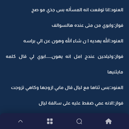
العنود:انا توقعت انه المسأله بس جذي مو صج
فواز:وابوي من متى عنده هالسوالف
العنود:الله يهديه ا ن شاء الله وهون عن الي براسه
فواز:وليلحين عندج امل انه يهون.....ابوي لي قال كلمه
مايثنيها
العنود:بس ثناها مع ليال قال مابي ازوجها وكاهي تزوجت
فواز:الانه عمي ضغط عليه على سالفة ليال
العنود:انزين كلم عمك خل يكلمه