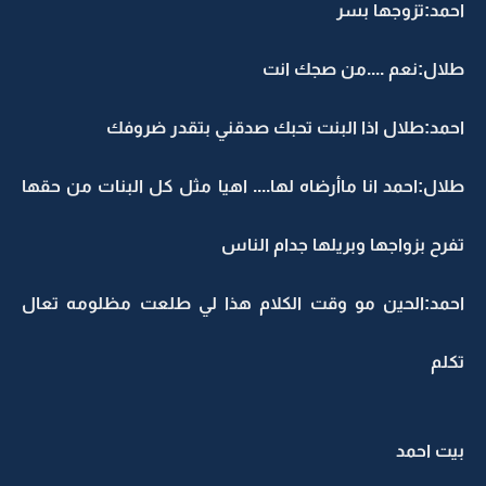
احمد:تزوجها بسر
طلال:نعم ....من صجك انت
احمد:طلال اذا البنت تحبك صدقني بتقدر ضروفك
طلال:احمد انا ماأرضاه لها.... اهيا مثل كل البنات من حقها
تفرح بزواجها وبريلها جدام الناس
احمد:الحين مو وقت الكلام هذا لي طلعت مظلومه تعال
تكلم
بيت احمد