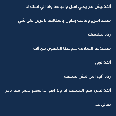
آلاء:ليش تخز يعني اتحل واجباتها وانا الي اختك لا
محمد انحرج وماحب يطول بالمكالمه:تامرين على شي
رناد:سلامتك
محمد:مع السلامه ....وعطا التليفون حق آلاء
آلاء:الووو
رناد:ألوء انتي ليش سخيفه
آلاء:الحين منو السخيف انا ولا اهوا ...المهم خليج منه باجر
تعالي غدا