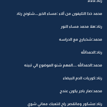
رناد:لالالا
محمد خذا التليفون من آلاء :مساء الخير....شلونج رناد
رناد:هلا محمد مساء النور
محمد:شخبارج مع الدراسه
رناد:الحمدالله
محمد:الحمدالله ....المهم شنو الموضوع الي تبينه
رناد:كوريات الدم البيضاء
محمد:صار باجر يكون عندج
رناد:مشكور وماتقصر راح انتعبك معاني شوي