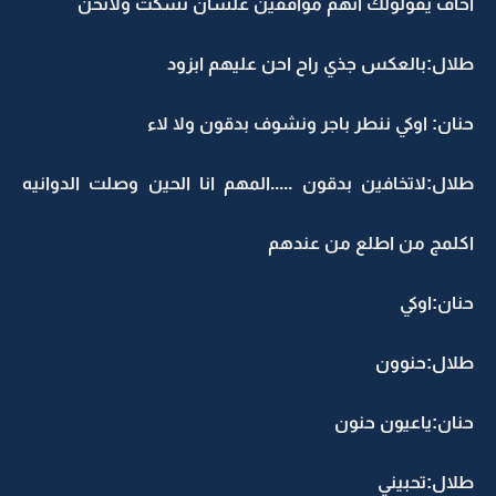
اخاف يقولولك انهم موافقين علشان تسكت ولاتحن
طلال:بالعكس جذي راح احن عليهم ابزود
حنان: اوكي ننطر باجر ونشوف بدقون ولا لاء
طلال:لاتخافين بدقون .....المهم انا الحين وصلت الدوانيه
اكلمج من اطلع من عندهم
حنان:اوكي
طلال:حنوون
حنان:ياعيون حنون
طلال:تحبيني