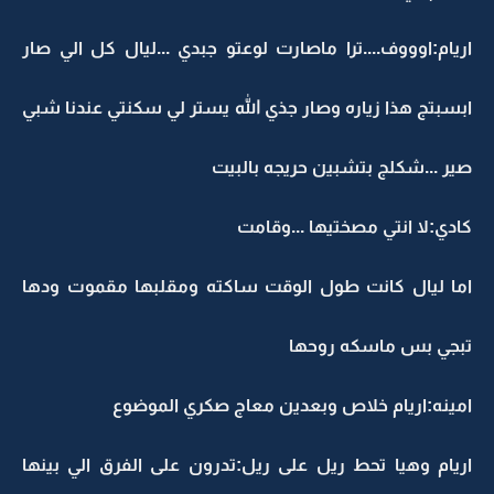
اريام:اوووف....ترا ماصارت لوعتو جبدي ...ليال كل الي صار
ابسبتج هذا زياره وصار جذي الله يستر لي سكنتي عندنا شبي
صير ...شكلج بتشبين حريجه بالبيت
كادي:لا انتي مصختيها ...وقامت
اما ليال كانت طول الوقت ساكته ومقلبها مقموت ودها
تبجي بس ماسكه روحها
امينه:اريام خلاص وبعدين معاج صكري الموضوع
اريام وهيا تحط ريل على ريل:تدرون على الفرق الي بينها