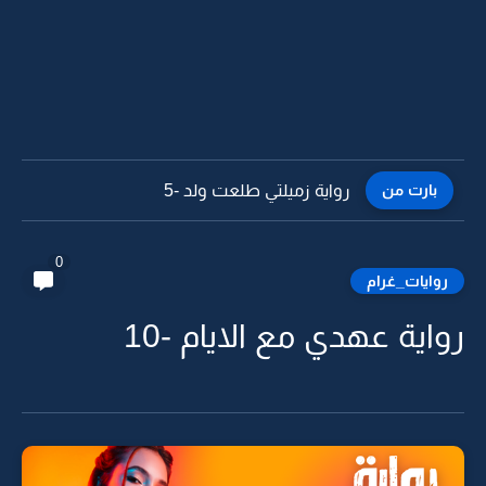
بارت من
رواية زميلتي طلعت ولد -4
0
روايات_غرام
رواية عهدي مع الايام -10