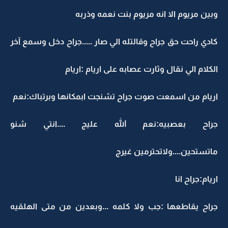
وبين مريوم الا انه مريوم بنت نعمه وذربه
كادي راحت حق جراح وقالتله الي صار .....جراح دخل وسمع آخر
الكلام الي نقال وثارت عصابه على اريام :اريام
اريام من اسمعت صوت جراح تشنجت ابمكانها وبرتباك:نعم
جراح بعصبيه:نعم الله عليج ....انتي شنو
ماتستحين....ولاتحترمين غيرج
اريام:جراح انا
جراح يقاطعها :جب ولا كلمه ...وبعدين من متى الهلقيه