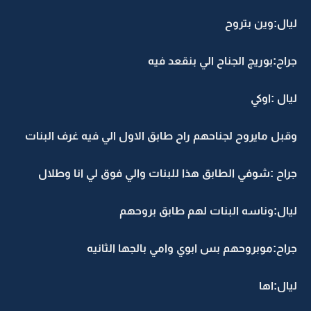
ليال:وين بتروح
جراح:بوريج الجناح الي بنقعد فيه
ليال :اوكي
وقبل مايروح لجناحهم راح طابق الاول الي فيه غرف البنات
جراح :شوفي الطابق هذا للبنات والي فوق لي انا وطلال
ليال:وناسه البنات لهم طابق بروحهم
جراح:موبروحهم بس ابوي وامي بالجها الثانيه
ليال:اها