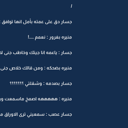
/
جسار دق على عمته بأمل انها توافق : 
منيره بغرور : نعمم ....!
جسار : ياعمه انا جيتك وخاطب جنى لات
منيره بضحكه : ومن قالك خلاص جنى
جسار بصدمه : وشقلتي ؟؟؟؟؟؟؟
منيره : هههههه اصمخ ماسمعت ورج
جسار عصب : سمعيني ترى الاوراق م