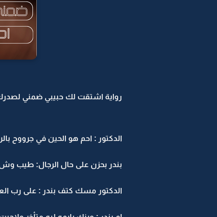
رواية اشتقت لك حبيبي ضمني لصدرك و
الدكتور : احم هو الحين في جرووح بال
بندر بحزن على حال الرجال: طيب وش 
الدكتور مسك كتف بندر : على رب العا
ام بندر : وينك يايمه ليه متأخر ولاجيت