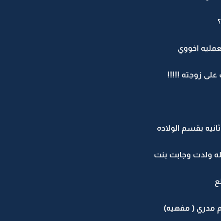
لعمليه اخووي
لى زوجته !!!!!
ه بقسم الولاده
لله ولدت وجابت بنت
ع
م مدري ( مفهيه)