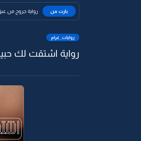
بارت من
رواية جروح من عبق 
روايات_غرام
رواية اشتقت لك حبيب