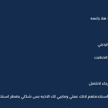
هلا ياعمه
رديني
 انخطبت
اء لاتتصل
استخدمتهم لانك عمتي ومابيي لك الاذيه بس شكلي بضطر استخ