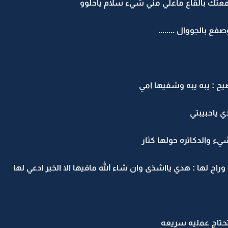
 سمعتك بالقاع ماعلي مني شيء سلام ياحلوو
بالجووال ........
ح : يبه يبه وشفيها امي
 ياحبيبتي
ء والدكاتره حولها كثار
اح لها : هدي يااشذى وان شاء الله مافيها الا الخير ادعي لها
تحتاج عمليه سريعه