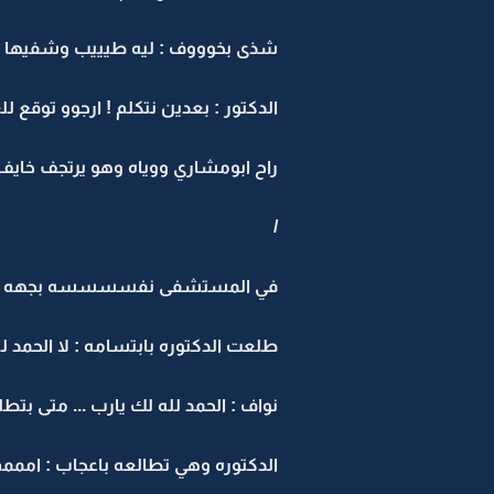
شذى بخوووف : ليه طيييب وشفيها ؟
الدكتور : بعدين نتكلم ! ارجوو توقع ل
راح ابومشاري ووياه وهو يرتجف خايف ع
/
في المستشفى نفسسسسه بجهه ثاني
طلعت الدكتوره بابتسامه : لا الحمد 
نواف : الحمد لله لك يارب ... متى بتطل
الدكتوره وهي تطالعه باعجاب : اممم