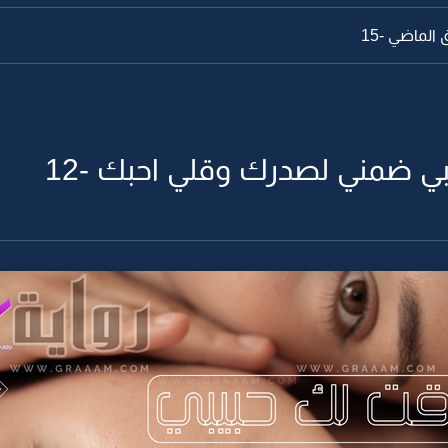
الماضي -15
ي ضمني لصدرك وقلي احبك -12