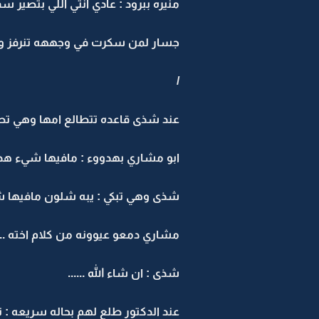
منيره ببرود : عادي انتي اللي بتصير
جسار لمن سكرت في وجههه تنرفز وصفع 
/
عند شذى قاعده تتطالع امها وهي تصي
ابو مشاري بهدووء : مافيها شيء هدي
شذى وهي تبكي : يبه شلون مافيها شي
مشاري دمعو عيوونه من كلام اخته .. ور
شذى : ان شاء الله ......
عند الدكتور طلع لهم بحاله سريعه : 