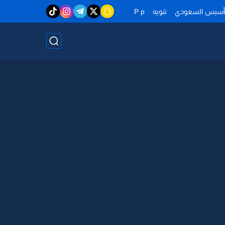
تأسيس السعودي
تنويه
P p