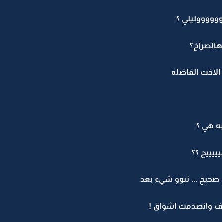
وووووليلي ؟
هالصراخ؟
لاخت الفاضله
به هي ؟
يييح ؟؟
صحيح ... تبوو شيء بعد
ــــــف وانصدمت اشواق !