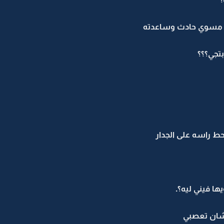
د مسوي حادث وساعدته
بتجي؟؟؟
ط راسه على الجدار
ها فيني ليه؟.
عشان تعصبي