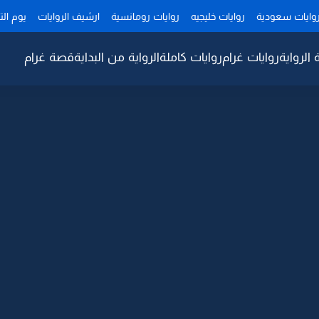
وايات سعودية
روايات خليجيه
روايات رومانسية
ارشيف الروايات
يوم ال
 الرواية
روايات غرام
روايات كاملة
الرواية من البداية
قصة غرام