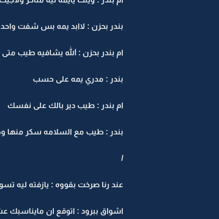
بندر بحزن : لاابد يمه بس شفت واح
ام بندر بحزن : الله يشافيه طيب متى 
بندر : مدري يمه على حسب
ام بندر : طيب دير بالك على نفسك
بندر : طيب مع السلامه سكر منها وح
/
عند رنا صرخت بقووه : يازفته ليه تسوي
اشواق ببرود : اتوقع ان مايناسبك 