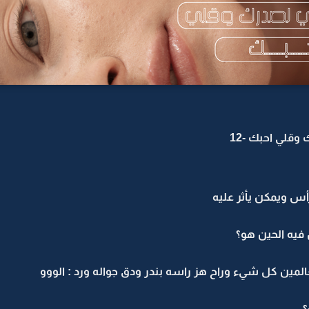
قلي احبك -12
رأس ويمكن يأثر عليه
فيه الحين هو؟
لمين كل شيء وراح هز راسه بندر ودق جواله ورد : الووو
؟