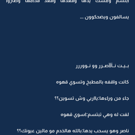
ابتسم ومسك يدها وقعدها وقعد قدامها وصاروا
يسالفون ويضحكوون ...
بــيــت نــآآآصــرر وو نــووررر
كانت واقفه بالمطبخ وتسوي قهوه
جاء من وراءها:يااربي وش تسوين؟؟
لفت له وهي تبتسم:اسوي قهوه
ناصر وهو يسحب يدها:بالله هالخدم مو مالين عيونك؟؟