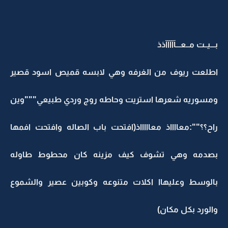
بـــيــت مــعـــآآآآآذذ
اطلعت ريوف من الغرفه وهي لابسه قميص اسود قصير
ومسوريه شعرها استريت وحاطه روج وردي طبيعي"""وين
راح؟؟"":معااااذ معاااااذ(افتحت باب الصاله وافتحت افمها
بصدمه وهي تشوف كيف مزينه كان محطوط طاوله
بالوسط وعليهاا اكلات متنوعه وكوبين عصير والشموع
والورد بكل مكان)