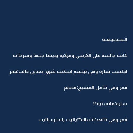
الــحــدديــقــه
كانت جالسه على الكرسي ومركيه يدينها جنبها وسرحاانه
اجلست ساره وهي تبتسم اسكتت شوي بعدين قالت:قمر
قمر وهي تتامل المسبح:هممم
ساره:مانستيه؟؟
قمر وهي تتنهد:انسااه؟؟ياليت ياساره ياليت