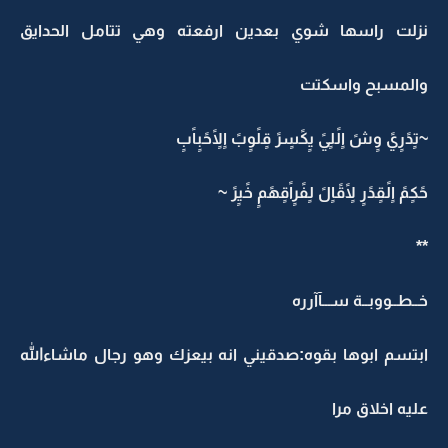
نزلت راسها شوي بعدين ارفعته وهي تتامل الحدايق
والمسبح واسكتت
~تٍدًرٍيً وٍشً اٍلًلٍيً يٍكًسٍرً قٍلًوٍبً اٍلًاٍحًبٍاًبٍ
حًكٍمً اٍلًقٍدًرٍ لًاٍقًاٍلً لٍفًرٍاًقٍهًمٍ خًيٍرً ~
**
خــطــووبــة ســـآآرره
ابتسم ابوها بقوه:صدقيني انه بيعزك وهو رجال ماشاءالله
عليه اخلاق مرا