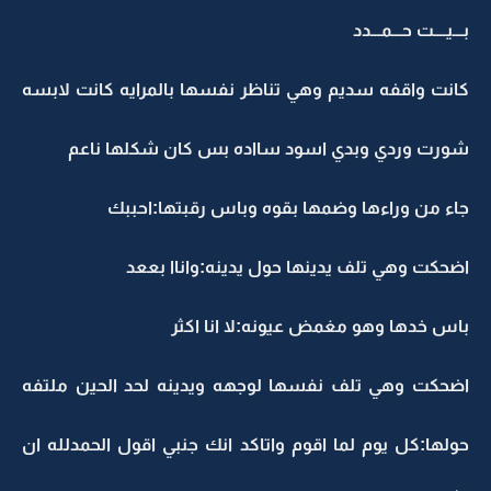
بـــيــــت حـــمـــدد
كانت واقفه سديم وهي تناظر نفسها بالمرايه كانت لابسه
شورت وردي وبدي اسود سااده بس كان شكلها ناعم
جاء من وراءها وضمها بقوه وباس رقبتها:احببك
اضحكت وهي تلف يدينها حول يدينه:واناا بععد
باس خدها وهو مغمض عيونه:لا انا اكثر
اضحكت وهي تلف نفسها لوجهه ويدينه لحد الحين ملتفه
حولها:كل يوم لما اقوم واتاكد انك جنبي اقول الحمدلله ان