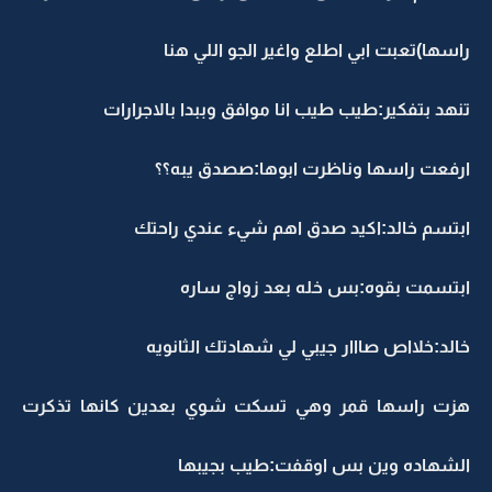
راسها)تعبت ابي اطلع واغير الجو اللي هنا
تنهد بتفكير:طيب طيب انا موافق وببدا بالاجرارات
ارفعت راسها وناظرت ابوها:صصدق يبه؟؟
ابتسم خالد:اكيد صدق اهم شيء عندي راحتك
ابتسمت بقوه:بس خله بعد زواج ساره
خالد:خلااص صااار جيبي لي شهادتك الثانويه
هزت راسها قمر وهي تسكت شوي بعدين كانها تذكرت
الشهاده وين بس اوقفت:طيب بجيبها