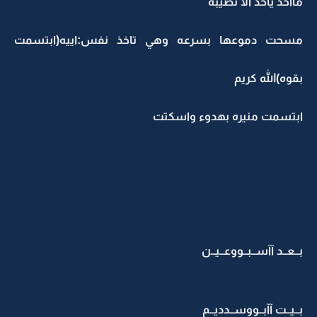
مااحد ياخذ الا نصيبه
مسحت دموعها بسرعه وهي تاخذ نفس:اييه(ابتسمت
بقوه)الله كريم
ابتسمت منيره بهدوء واسكتت
بــعــد آآســبــووعــيــن
بــيــت آآبــووســدديــم