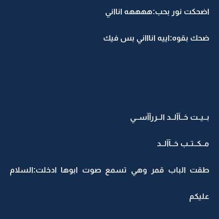
اضحكت نور بحب:ههههه انااني
ضحك بقوه:اييه اناااني بس فيك
بــيــت خــآآلــد الــررآآســي
مــكــتــب خــآآلــد
طقت الباب قمر وهي تسمع صوت ابوها ادخلت:السلام
عليكم