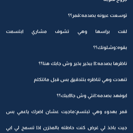
توسعت عيونه بصدمه:قمر؟؟
لفت براسها وهي تشوف مشاري ابتسمت
بقوه:وشلونك؟؟
ناظرها بصدمه:اا ببخير بخير وش جابك هنا؟؟
تنهدت وهي تناظره بتتدقيق بس قبل ماتتكلم
ابوفهد بصدمه:انتي وش جاااببك؟؟
قمر بهدوء وهي تبتسم:ماجيت عشان اضرك ياعمي بس
جيت باخذ لي غرض كنت حاطته بالمخزن اذا تسمح لي ابي