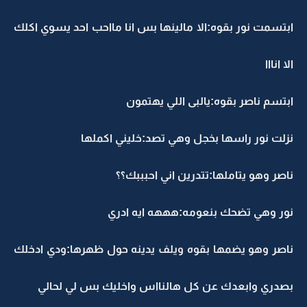
ابتسمت نور بقوه:الا مالينها بس انا مااحب احد يسوي اكلك
الا انااا
ابتسم ناصر بقوه:يالبى اللي يهتمون
نزلت نور راسها بخجل وهي تصد:خليني اكملها
ناصر وهو يتاملها:تتدرين اني احبببك؟؟
نور وهي تضحك بنعومه:هههه ايه ادري
ناصر وهو يضمها بقوه ويلف يدينه حول ظهرها:ودي ادخلك
بصدري وابعدك عن كل هالنااس واخليك بس لي لحالي