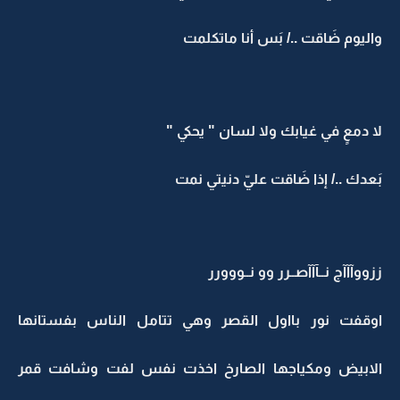
واليوم ضَاقت ../ بَس أنا ماتكلمت
لا دمعٍ في غيابك ولا لسان " يحكي "
بَعدك ../ إذا ضَاقت عليّ دنيتي نمت
ززووآآآج نــآآآصــرر وو نــووورر
اوقفت نور بااول القصر وهي تتامل الناس بفستانها
الابيض ومكياجها الصارخ اخذت نفس لفت وشافت قمر