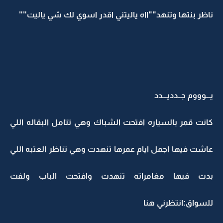
ناظر بنتها وتنهد""ااه ياليتني اقدر اسوي لك شي ياليت""
يـــوووم جــدديـــدد
كانت قمر بالسياره افتحت الشباك وهي تتامل البقاله اللي
عاشت فيها اجمل ايام عمرها تنهدت وهي تناظر العتبه اللي
بدت فيها مغامراته تنهدت وافتحت الباب ولفت
للسواق:انتظرني هنا