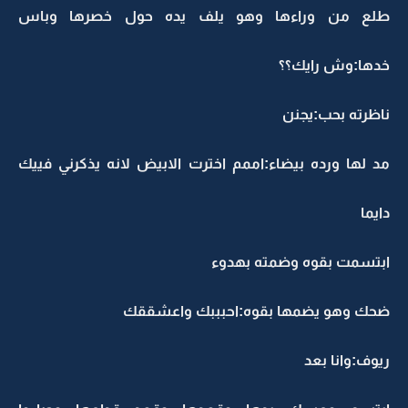
طلع من وراءها وهو يلف يده حول خصرها وباس
خدها:وش رايك؟؟
ناظرته بحب:يجنن
مد لها ورده بيضاء:اممم اخترت الابيض لانه يذكرني فييك
دايما
ابتسمت بقوه وضمته بهدوء
ضحك وهو يضمها بقوه:احبببك واعشققك
ريوف:وانا بعد