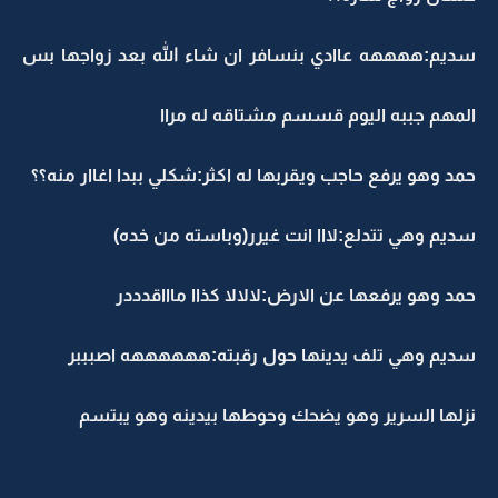
سديم:ههههه عاادي بنسافر ان شاء الله بعد زواجها بس
المهم جببه اليوم قسسم مشتاقه له مراا
حمد وهو يرفع حاجب ويقربها له اكثر:شكلي ببدا اغاار منه؟؟
سديم وهي تتدلع:لااا انت غيرر(وباسته من خده)
حمد وهو يرفعها عن الارض:لالالا كذاا ماااقدددر
سديم وهي تلف يدينها حول رقبته:ههههههه اصبببر
نزلها السرير وهو يضحك وحوطها بيدينه وهو يبتسم