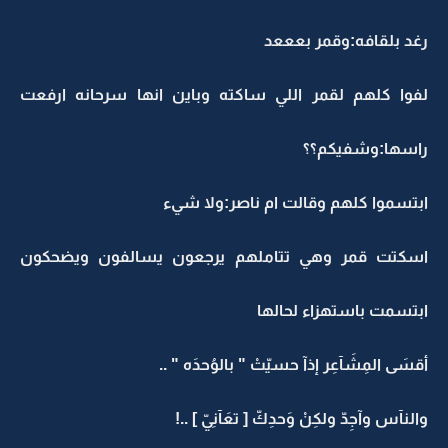
رغد بلقافه:وقمر بعععد
لفوا كلهم لقمر اللي ساكته وباين انها سرحانه ارفعت
راسها:وشفيكم؟؟
ابتسموا كلهم وقالت ام ناصر:ولا شيء
اسكتت قمر وهي تتاملهم يرجعون يسالفون ويضحكون
ابتسمت باستهزاء لحالها
أقسَى المِشَآعِر إذآ حسيّتْ " بالوُحدَه " ..
والنآس وآجِدّ ولكِنْ وَحدِكّ [ تعَآنِيّ ] ..!