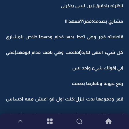
ناظرته بتدقيق:زين لسى يذكرني
مشاري بصدمه:قمر؟؟ففهد اا
قاطعته قمر وهي تحط يدها قدام وجهها:خلاص يامشاري
كل شيء انتهى للابد(اطلعت وهي تاقف قدام ابوفهد)عمي
ابي اقولك شيء واحد بس
رفع عيونه وناظرها بصمت
قمر ودموعها بدت تنزل:كنت اول ابو اعيش معه احساس
الابوه اه انا اسفه اني كذبت عليك بس صدقني ماكنت ابي