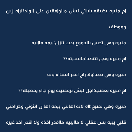
ام منيره بضيقه:يابنتي ليش ماتوافقين على الولد؟تراه زين
وموظف
منيره وهي تحس بالدموع بدت تنزل:ييمه ماابيه
ام منيره وهي تتنهد:مانسيته؟؟
منيره وهي تصد:ولا راح اقدر انسااه يمه
ام منيره بغضب:اجل ليش ترفضينه يوم جااء يخطبك؟؟
منيره وهي تصيح:ااه لانه اهانني ييمه اهاان انثوتي وكراامتي
قلبي يبيه بس عقلي لا ماايبيه مااقدر اخذه ولا اقدر اخذ غيره