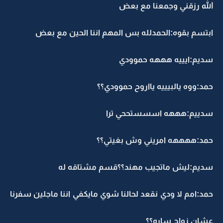
الله رزقني وجمعنا مع بعض
ابتسم بقوه:الحمدلله بس المهم اننا الحين مع بعض
سديم:ايييه هههه حموودي
حمد:ووه يالبيييه يااروح حموودي؟؟
سدييم:هههه اسسستححي ترا
حمد:ههههه امريني وش بغيتي؟؟
سديم:ليش ماتجيب مهند؟؟قسم مشتاقه له
حمد:امم لا ودي نقعد لحالنا شوي مايكفي اننا ماجلين سفرنا
عشان زواج ساره؟؟