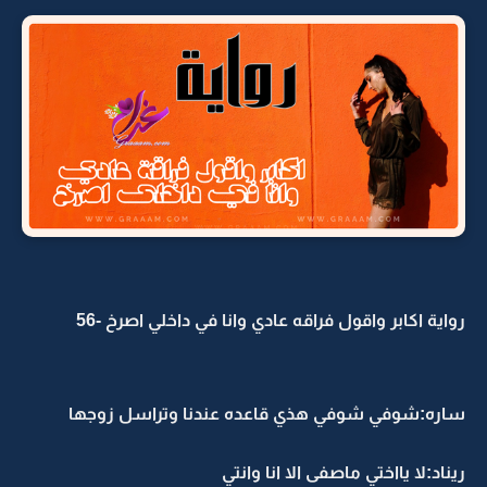
رواية اكابر واقول فراقه عادي وانا في داخلي اصرخ -56
ساره:شوفي شوفي هذي قاعده عندنا وتراسل زوجها
ريناد:لا يااختي ماصفى الا انا وانتي