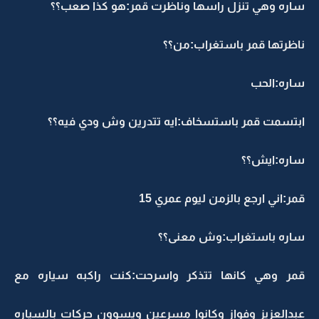
ساره وهي تنزل راسها وناظرت قمر:هو كذا صعب؟؟
ناظرتها قمر باستغراب:من؟؟
ساره:الحب
ابتسمت قمر باستسخاف:ايه تتدرين وش ودي فيه؟؟
ساره:ايش؟؟
قمر:اني ارجع بالزمن ليوم عمري 15
ساره باستغراب:وش معنى؟؟
قمر وهي كانها تتذكر واسرحت:كنت راكبه سياره مع
عبدالعزيز وفواز وكانوا مسرعين ويسوون حركات بالسياره