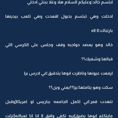
ابتسم خالد:وعليكم السلام هلا وغلا ببنتي ادخلي
ادخلت وهي تبتسم بذبول اقعدت وهي تلعب بيدينها
بارتباك:اا ااه
خالد وهو يعصد حواجبه وقف وجلس على الكرسي اللي
قبالها:وشفيك؟؟
ارفعت عيونها وناظرت ابوها يتدقيق:ابي ادرس برا
سكت وهو يتاملها:برا؟؟يعني وين؟؟
تنهدت قمر:ابي اكمل الجامعه بباريس او امريكا(وقبل
مايتكلم ابوها بضيق)يبه تكفى وافق اا انا انا تعباانه(نزلت