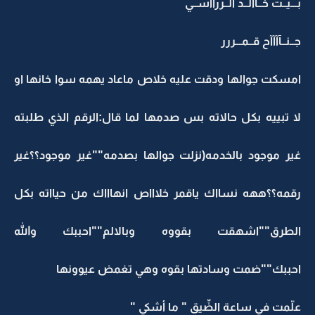
بـــيــت خــآآلــد الــررآآســي
جــنــآآآآح قــمـــررر
امسكت جوالها ودقت عليه خلاص ماعاد يهمه سوا خانها او
لا تبييه بكل حالاته بس صدمها لما قال:الرقم الذي طلبته
غير موجود بالخدمه(نزلت جوالها بصدمه""غير موجود؟؟غير
رقمه؟؟ههه نسااك ياقمر خلاااص انهاااك من حيااته بكل
الطرق""اشهقت بقووه وبالالم""احببك والله
احببك""ضمت وسادتها بقوه وهي تغمض عيوونها
علّمت في ساعة الضِّيق " ما أشكي "