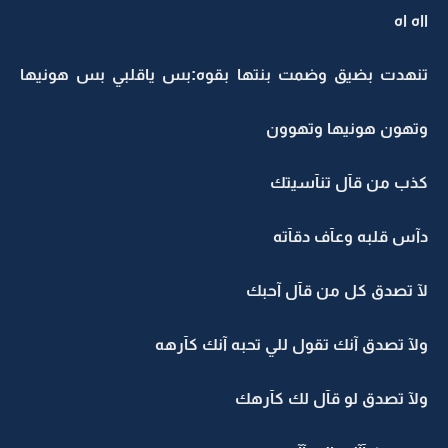
ااه اه
تنهدت بضيق وضمت بنتها بقوه:بس ياقلبي بس هونيها
وتهون هونيها وتهوون
كذب من قآل تنآسيتك
دآس قلبه وعآف دقآته
لآ تصدق كل من قآل آحبك
ولآ تصدق آنك تقول للي تحبه آنك كآرهه
ولآ تصدق لو قآل لك كآرهك