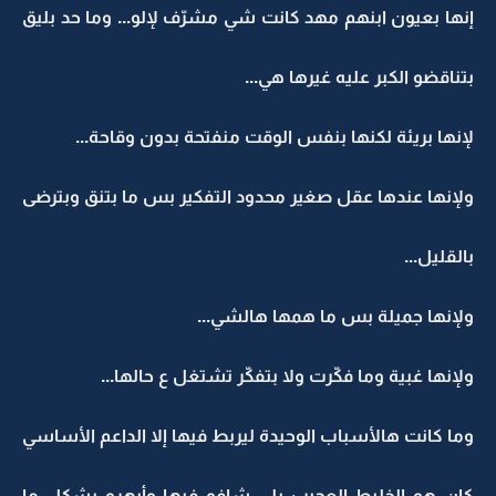
إنها بعيون ابنهم مهد كانت شي مشرّف لإلو... وما حد بليق
بتناقضو الكبر عليه غيرها هي...
لإنها بريئة لكنها بنفس الوقت منفتحة بدون وقاحة...
ولإنها عندها عقل صغير محدود التفكير بس ما بتنق وبترضى
بالقليل...
ولإنها جميلة بس ما همها هالشي...
ولإنها غبية وما فكّرت ولا بتفكّر تشتغل ع حالها...
وما كانت هالأسباب الوحيدة ليربط فيها إلا الداعم الأساسي
كان هو الخليط العجيب يلي شافو فيها وأبهرو بشكل ما