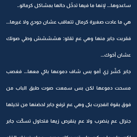
ساعدوها... لإنها ما فيها تدخّل حالها بمشاكل كرمالو..
هي ما عادت صغيرة كرمال تتعاقب عشان جودي ولا غيرها...
فقربت جابر منها وهي عم تقلو: هشششش وطي صوتك
عشان أخوك...
جابر كشّر زي أمو بس شاف دموعها باكي معها... فغصب
مسحت دموعها لكن بس سمعت صوت طبق الباب من
فوق بقوة انفجرت بكى وهي عم ترفع جابر لحضنها من تخيلها
جنرال عم ينضرب ولا عم ينقرص زيها فتحاول تسكّت جابر