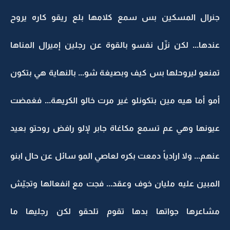
جنرال المسكين بس سمع كلامها بلع ريقو كاره يروح
عندها... لكن نزّل نفسو بالقوة عن رجلين إميرال المناها
تمنعو ليروحلها بس كيف وبصيغة شو... بالنهاية هي بتكون
أمو أما هيه مين بتكونلو غير مرت خالو الكريهة... فغمضت
عيونها وهي عم تسمع مكاغاة جابر لإلو رافض روحتو بعيد
عنهم... ولا ارادياً دمعت بكره لعاصي المو سائل عن حال ابنو
المبين عليه مليان خوف وعقد... فجت مع انفعالها وتجيّش
مشاعرها جواتها بدها تقوم تلحقو لكن رجليها ما