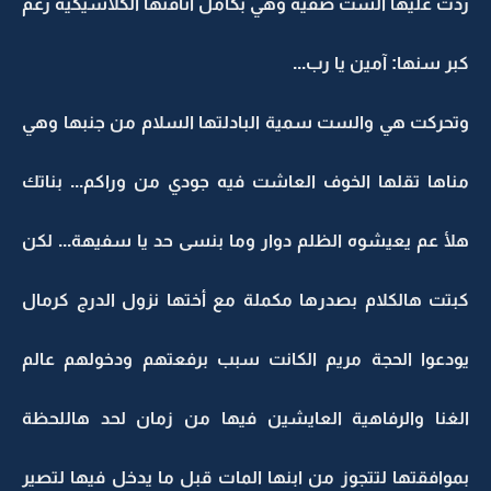
ردت عليها الست صفية وهي بكامل أناقتها الكلاسيكية رغم
كبر سنها: آمين يا رب...
وتحركت هي والست سمية البادلتها السلام من جنبها وهي
مناها تقلها الخوف العاشت فيه جودي من وراكم... بناتك
هلأ عم يعيشوه الظلم دوار وما بنسى حد يا سفيهة... لكن
كبتت هالكلام بصدرها مكملة مع أختها نزول الدرج كرمال
يودعوا الحجة مريم الكانت سبب برفعتهم ودخولهم عالم
الغنا والرفاهية العايشين فيها من زمان لحد هاللحظة
بموافقتها لتتجوز من ابنها المات قبل ما يدخل فيها لتصير