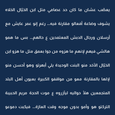
يعصّب عشان ما كان حد عصامي متل ابن الخيّال الخلاه
يشوف وضاعة أفعالو مقارنة فيه... رغم إنو عمر عايش مع
أرسلان ورجال الدبش المعتمدين ع حالهم... بس ما همو
هالشي فيهم لإنهم ما هزوه من جوا بعمق متل ما هزو ابن
الخيّال الأخد منو البنت الوحيدة يلي أبهرتو وهو أحسن منو
لإلها بالمقارنة معو من مواقفو الكبيرة بعيون أهل البلد
المتجمعين هلأ حواليه ليآزروه ع موت الحجة مريم الحبيبة
التركتو هو وأمو بدون موجه وقت العازة... فيكبت دموعو