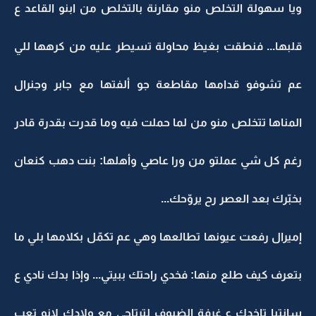
ويا سهولة التخلص منو مقارنة بالتخلص من ابنو القاعد ع
قلبها... فنطقت بغيظ محاولة تسيطر عليه من كرهها للي
عم تشوفو قدامها مقاطعة جو ألفتها مع جابر وجنرال
المناها تتخلص منو من لما حملت فيه وما قدرت بقدرة قادر
رغم كل شي عملتو من ورا عاصي وأهلها: بنت دهب كنعان
بخبّرك بعد العصر رح يروّحك...
إميرال رفعت عيونها تطالعها وهي عم تكمّل بكلامها بلي ما
بتعرف كيف طلع منها: فخدي راحتك ببيتي... وإذا بدك نادي ع
سانتيا تاخدك ع غرفة الضيوف لترتاحي مع ولادك لإنو تعب