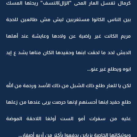
كرمال تغسل العار المحى "الزال/النسف" ريحتها المسك
بين الناس الكانوا مستغربين ليش مش طالعين للحجة
مريم الكانت غير راضية عن ولادها وعايشة عند أهلها
الدبش لحد ما لحقت ابنها وحفيدها الكان مناها يشد ع إيد
ابوه ويطلع غير عنو...
لكن يا للعار طلع ذاك الشبل من ذاك الأسد ورحمة من الله
طلع حفيد ابنها أحسنهم لإنها حرصت يربى عندها من زعلها
عليه من سفرات أمو الست أولغا اللاحقة الموضة
وبوتيكاتها الخاصة بزباين بدفعوا بأكتر من أربع أصفار...