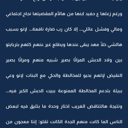
ورغم زعلها ع حفيد ابنها من هالأم المقضيتها نجاح اجتماعي
ومالي وفشل عائلي... إلا كان رب ضارة نافعة... لإنو بسبب
هالشي خلّا مهد يبقى عندها ويطلع غير عنهم كلهم بتربايتو
بين ولاد الدبش المراتًا بصير شبيه منهم ومراتًا بصير
النقيض لإلهم بحبو للمخالطة والحكي مع البنات لإنو وعي
ببيئة بتدعم المخالطة الممنوعة ببيت الدبش الكبر فيه...
ونتيجة هالتناقض الغريب اختار وحدة ما بتليق فيه لبعض
الناس الما كانت منهم الجدة الكانت تقلو: إنتا معجون من