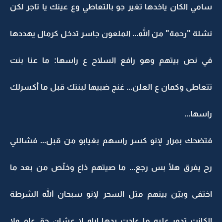
سامي الكان ياخدها تغير جو بالتعاطي وع عينك يا تاجر لكن
نشلة "رحمة" من الله... الملعون جاسر تدخل كرمال يهددها
في نص بيتهم وهو رافع السلاح ع راسها: ما عنا بنت
تتعاطى وكمان ع العلن... غنج ضبيها لبنتك قبل ما أكسرلك
راسها...
فتضحك بمرار لإنو كسر راسهم بغيابو من قبل... فشاللي
رح يفرق هلأ بس رجع... ما صيتهم ذاع وخلّص من بعد ما
اختفى وبيّن بينهم متل السحر لإنو سبحان الله الشرطة
الكانت تدور عليه ما عادت بدها إياه لا عشان حق عام ولا