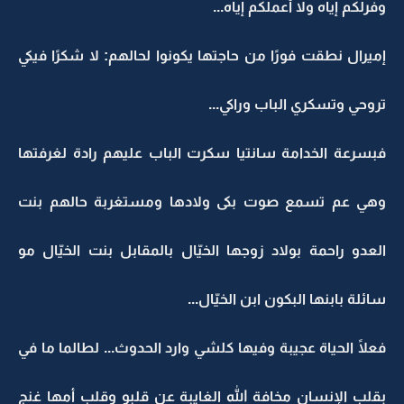
وفرلكم إياه ولا أعملكم إياه...
إميرال نطقت فورًا من حاجتها يكونوا لحالهم: لا شكرًا فيكي
تروحي وتسكري الباب وراكي...
فبسرعة الخدامة سانتيا سكرت الباب عليهم رادة لغرفتها
وهي عم تسمع صوت بكى ولادها ومستغربة حالهم بنت
العدو راحمة بولاد زوجها الخيّال بالمقابل بنت الخيّال مو
سائلة بابنها البكون ابن الخيّال...
فعلًا الحياة عجيبة وفيها كلشي وارد الحدوث... لطالما ما في
بقلب الإنسان مخافة الله الغايبة عن قلبو وقلب أمها غنج