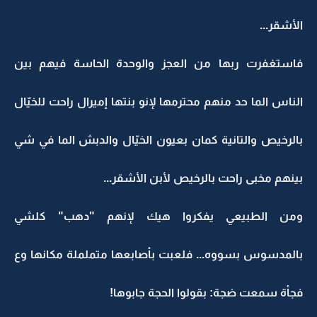
الأشقر...
فاستغفرت ربها من العجز والوحدة الحاسة فيهم بين
الناس الما حد منهم محترمها لإنو بنتها إميرال راحت للخيّال
بالرخيص والتانية كمان بعيون الخيّال والدبش الما في شي
بينهم مخبى راحت بالرخيص لأبن الأشقر...
ومن الطبيعي يفكروا هيك لإنهم "دهب" كلشي
بالمدسوس بسووه... فلعبت بأصابعها متململة مكانها وع
فجأة سمعت ضجة: بقولوا الحجة جابوها!