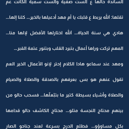
الساندة حالها ع الست صفية والست سمية الكانت عم
تقلها: الله يربط ع قلبك يا أم مهد أدعيلها بالخير... كلنا إلها...
هادي هي سنة الحياة... الله اختارلها الأفضل لإلها منا...
المهم تركت وراها أعمال بتبرد القلب وبتنور عتمة القبر...
ومهد عند سماعو هادا الكلام إحتر لإنو الأعمال الخير العم
تقول عنهم هو بس بعرفهم بالصدقة والصلاة والصيام
والصلاة وأشياء بسيطة كتير ما بتبّعلّها... فسحب حالو من
بينهم محتاج النجسة متلو... محتاج الكاشف حالو قدامها
بكل مساوؤو... فطلع الدرج بسرعة لعند جناحو الصار