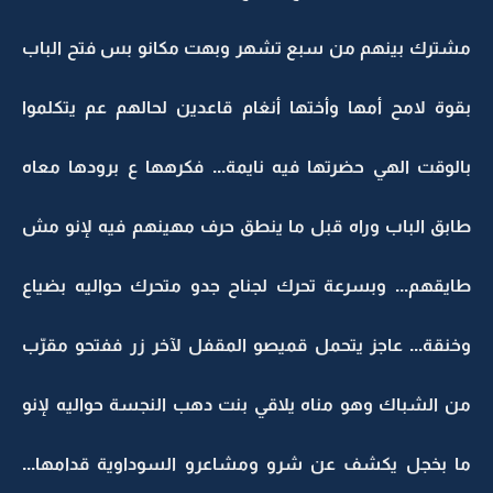
مشترك بينهم من سبع تشهر وبهت مكانو بس فتح الباب
بقوة لامح أمها وأختها أنغام قاعدين لحالهم عم يتكلموا
بالوقت الهي حضرتها فيه نايمة... فكرهها ع برودها معاه
طابق الباب وراه قبل ما ينطق حرف مهينهم فيه لإنو مش
طايقهم... وبسرعة تحرك لجناح جدو متحرك حواليه بضياع
وخنقة... عاجز يتحمل قميصو المقفل لآخر زر ففتحو مقرّب
من الشباك وهو مناه يلاقي بنت دهب النجسة حواليه لإنو
ما بخجل يكشف عن شرو ومشاعرو السوداوية قدامها...