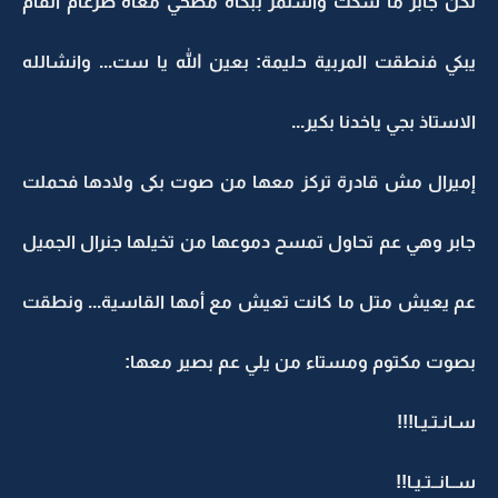
لكن جابر ما سكت واستمر ببكاه مصحي معاه ضرغام القام
يبكي فنطقت المربية حليمة: بعين الله يا ست... وانشالله
الاستاذ بجي ياخدنا بكير...
إميرال مش قادرة تركز معها من صوت بكى ولادها فحملت
جابر وهي عم تحاول تمسح دموعها من تخيلها جنرال الجميل
عم يعيش متل ما كانت تعيش مع أمها القاسية... ونطقت
بصوت مكتوم ومستاء من يلي عم بصير معها:
سـانـتـيـا!!!
ســانــتـيـا!!