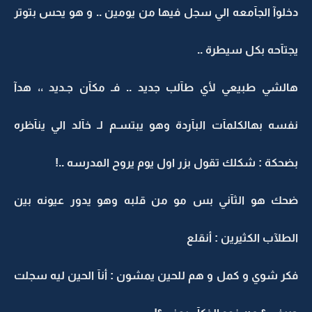
دخلوآ الجآمعه الي سجل فيها من يومين .. و هو يحس بتوتر
يجتآحه بكل سيطرة ..
هالشي طبيعي لأي طآلب جديد .. فـ مكآن جـديد ،، هدآ
نفسه بهالكلمآت البآردة وهو يبتسـم لـ خآلد الي ينآظره
بضحكة : شكلك تقول بزر اول يوم يروح المدرسه ..!
ضحك هو الثآني بس مو من قلبه وهو يدور عيونه بين
الطلآب الكثيرين : أنقلع
فكر شوي و كمل و هم للحين يمشون : أنآ الحين ليه سجلت