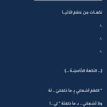
نَكَهَــآتْ مِنْ عَلقَمْ الْدُنْيِـــآ
.♪
.♪
.♪
{... النَكهَةْ الخًآمسًٍـةْ ...}
" اللهُمْ أشغلنٍيٍ بٍـ مآ خَلقتنِيْ .. لَهُ
ولآ تُشغِلنيِ .. بـ مآ خلقتَهُ " لِي ..!