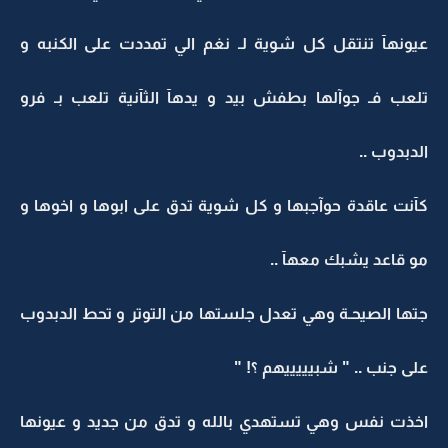
عيونهآ تنتقل كل شوية لـ نغم الي تمددت على الكنبه و
تلعب فـ جوآلها بطفش بيد و يدهآ الثآنية تلعب بـ فرو
الدبدوب ..
كآنت عاقدة حوآجبها و كل شوية تدق على ابوها و اخوها و
مو قاعد يشبك معهآ ..
جتها الصيحـة وهي تعدل جلستها من التوتر و تحط الدبدوب
على جنب .. " شبيييييهم ؟! "
اخذت نفس وهي تستهدي بالله و تدق من جديد و عيونها