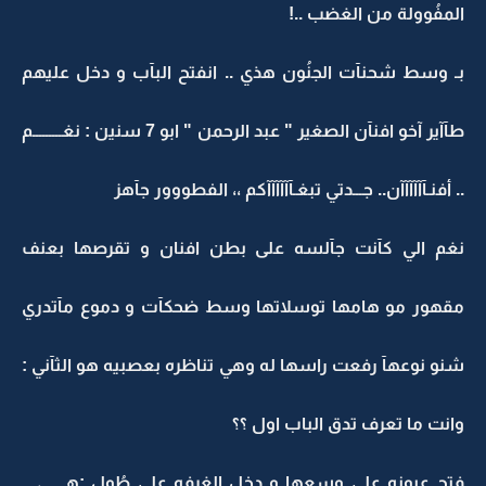
المفُوولة من الغضب ..!
بـ وسط شحنآت الجنُون هذي .. انفتح البآب و دخل عليهم
طآآير آخو افنآن الصغير " عبد الرحمن " ابو 7 سنين : نغـــــــــم
.. أفنـآآآآآآن.. جـــدتي تبغـآآآآآآكم ،، الفطووور جآهز
نغم الي كآنت جآلسه على بطن افنان و تقرصها بعنف
مقهور مو هامها توسلاتها وسط ضحكآت و دموع مآتدري
شنو نوعهآ رفعت راسها له وهي تناظره بعصبيه هو الثآني :
وانت ما تعرف تدق الباب اول ؟؟
فتح عيونه على وسعها و دخل الغرفه على طُول :هـــــي ..