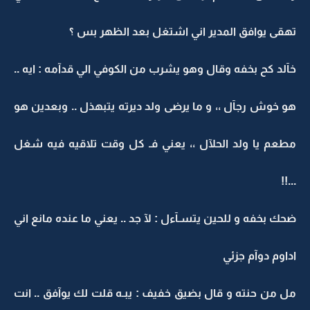
تهقى يوافق المدير اني اشتغل بعد الظهر بس ؟
خآلد كح بخفه وقال وهو يشرب من الكوفي الي قدآمه : ايه ..
هو خوش رجآل ،، و ما يرضى ولد ديرته يتبهذل .. وبعدين هو
مطعم يا ولد الحلآل ،، يعني فـ كل وقت تلاقيه فيه شغل
...!!
ضحك بخفه و للحين يتسـآءل : لآ جد .. يعني ما عنده مانع اني
اداوم دوآم جزئي
مل من حنته و قال بضيق خفيف : يبـه قلت لك يوآفق .. انت