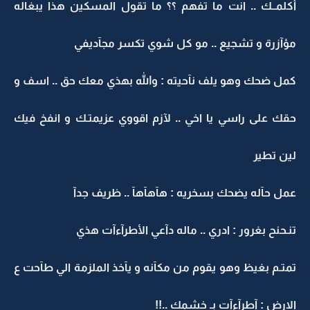
أكلمــك .. انت ما تفهم ؟؟ ما تقول المسكين هذا يبغاله
مؤآزرة و تشجيع .. مو كل شوي تكسر مجآديفي
كمل ضحك وهو يلف نآحيته : والله بهذي معك حق .. اسف و
حقك على راسي يا اخي .. لآزم اقووي عزيمتـك و انفخ فيك
لين تطير
عمل حآله يضحك بسخريه : هآهآهآ .. ظريف جدآ
تنـحنح بغرور : ادري .. ماله دآعي الأطرآءآت هذي
تمتـم بغيظ وهو يقوم من مكآنه و يآخذ الملزمة الي طآحت ع
الارض : آطرآءآت بـ خشمك ..!!