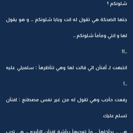
شلونكم ؟
جتها الضحكة هي تقول له انت وبابا شلونكم .. و هو يقول
لها و انتي ومآمآ شلونكم ..
..!!
انتبهت لـ أفنآن الي قالت لها وهي تنآظرهآ : سلميلي عليه
..!
رفعت حآجب وهي تقول له من غير نفس مصطنع : افنآن
تسلم عليك
هي .. بدآخلهآ .. مآ تعجبهآ ربآشة افنآن الزآيده ،، هي تحب