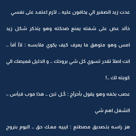
عدت زيد الصغير الي يخافون عليه .. لآزم اعتمـد على نفسي
خآلد عض على شفته يمنع ضحكته وهو يتذكر شكل زيد
امس وهو متوهق ما يعرف كيف يكوي ملآبسه : لآآ آفآ ..
انت اصلآ تقدر تسوي كل شي بروحك .. و الدليل قميصك الي
كويته لك ..!
عصب بخفه وهو يقول بأحرآج : كُـل تبن .. هذا موب قيآس ،،
الشغل اهم شي
هز راسه بتـصديق مصطنع : ايييه معـك حق .. اليوم بنروح