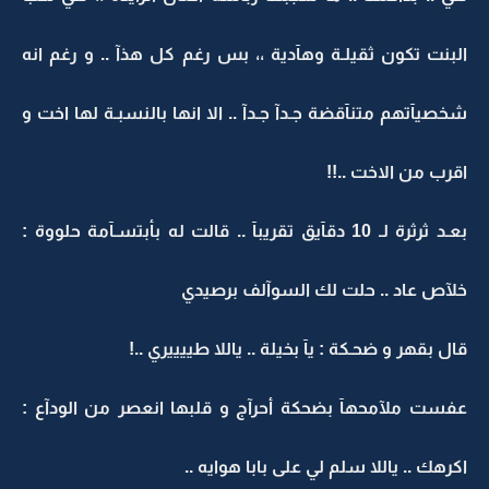
البنت تكون ثقيلـة وهآدية ،، بس رغم كل هذآ .. و رغم انه
شخصيآتهم متنآقضة جـدآ جـدآ .. الا انها بالنسبـة لها اخت و
اقرب من الاخت ..!!
بعـد ثرثرة لـ 10 دقآيق تقريبآ .. قالت له بأبتسـآمة حلووة :
خلآص عاد .. حلت لك السوآلف برصيدي
قال بقهر و ضحـكة : يآ بخيلة .. ياللا طييييري ..!
عفست ملآمحهآ بضحكة أحرآج و قلبها انعصر من الودآع :
اكرهك .. ياللا سلم لي على بابا هوايه ..