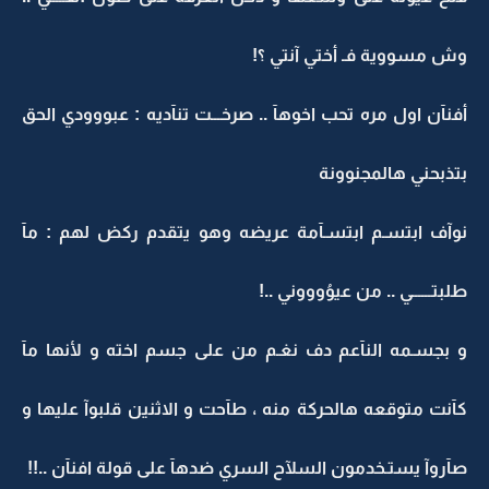
وش مسووية فـ أختي آنتي ؟!
أفنآن اول مره تحب اخوهآ .. صرخـــت تنآديه : عبووودي الحق
بتذبحني هالمجنوونة
نوآف ابتسـم ابتسـآمة عريضه وهو يتقدم ركض لهم : مآ
طلبتــــــي .. من عيوُوووني ..!
و بجسـمه النآعم دف نغـم من على جسم اخته و لأنها مآ
كآنت متوقعه هالحركة منه ، طآحت و الاثنين قلبوآ عليها و
صآروآ يستـخدمون السلآح السري ضدهآ على قولة افنآن ..!!