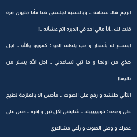
اترجم هالـ سخافة .. وبالنسبة لجلستي هنا فأنآ مليون مره
قلت لك ..أنآ مالي احد في الديره اتم عشآنه ..!
ابتسـم له بأعتذآر و حب يلطف الجو : كفووو والله .. اجل
هذي من اولها و ما تبي تساعدني .. اجل الله يستر من
تاليهاا
الثآني طنشه و رفع على الصوت .. مآحس الا بالملزمة تطيح
على وجهه : خوييييييلد .. شايفني اكل تبن و اقره .. حس على
عمرك و وطي الصوت و رآعي مشااعري