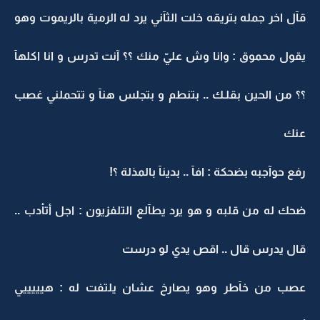
قآل اخر جمله بتريقه خلت الثآني يرد له الرمية بالريموت وهو
يقول محموق : وانا وش عليّ منك ؟؟ آنت تدرس و انا اكلهآ
؟؟ من الحين بقلـك .. بتنطم و بتجلس هنآ و تتحملني غصب
عنك
رفع حوآجبه بضحكة : افآ .. بدينآ بالمذلة ؟!
ضحك له من قلبه و هو يرد يطآلع التلفزيون : اجل أتأدب ..
قال يدرس قال .. اقص يدي لو درست
عصب من خآطر وهو يصارخ عشان يلتفت له : هيييييي