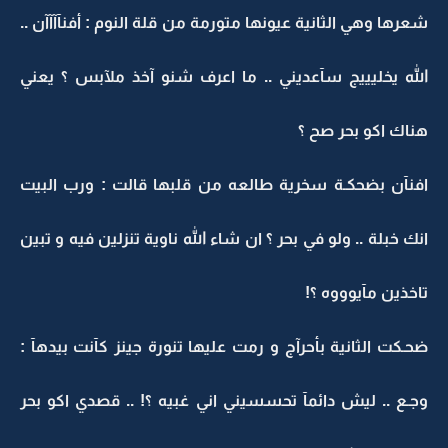
شعرها وهي الثانية عيونها متورمة من قلة النوم : أفنآآآآن ..
الله يخليييج سآعديني .. ما اعرف شنو آخذ ملآبس ؟ يعني
هناك اكو بحر صح ؟
افنآن بضحكـة سخرية طالعه من قلبها قالت : ورب البيت
انك خبلة .. ولو في بحر ؟ ان شاء الله ناوية تنزلين فيه و تبين
تاخذين مآيوووه ؟!
ضحـكت الثانية بأحرآج و رمت عليها تنورة جينز كآنت بيدهآ :
وجـع .. ليش دائمآ تحسسيني اني غبيه ؟! .. قصدي اكو بحر