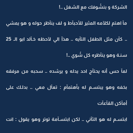
الشركة و بنشُوفك مع الشغل ..!
مآ اهتم لكلآمه المثير للأحبآط و لف ينآظر حوله و هو يمشي
.. كآن مثل الطفل التآيه .. هذآ الي لآحظه خـآلد ابو الـ 25
سنـة وهو ينآظره كل شُوي ..!
لمآ حس أنه يحتآج احد يدله و يرشده .. سحبه من مرفقه
بخفه وهو يبتسـم له بأهتمآم : تعآل معي .. بدلـك على
أمآكن القآعآت
ابتسـم له هو الثآني .. لكن ابتسـآمة توتر وهو يقول : انت