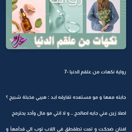
رواية نكهات من علقم الدنيا -7
جابته معها و مو مستعده تفارقه ابـد : هييي مخبلة شبيج ؟
اصلا زين مني جايه اصالحج .. و لا انتي مو مال وآحد يحترمج
افنان ضحكـت و تمت تطقطق في اللاب توب الي قدآمهآ و