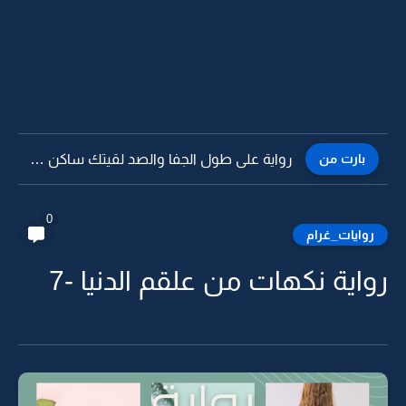
بارت من
رواية على طول الجفا والصد لقيتك ساكن بصدري -18
0
روايات_غرام
رواية نكهات من علقم الدنيا -7