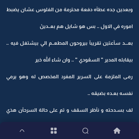
وبعدين جده عطآه دفعة محترمة من الفلوس عشان يضبط
اموره في الاول .. بس هو شايل هم بعــدينْ
بعـــد سآعتين تقريبآ بيروحون المطعــم الي بيشتغل فيه ..
بيقابله المدير " السعُودي " .. وان شاء الله خير
رمـى الملزمة على السرير المفرد المخصص له وهو يرمي
نفسه بعـده بضيقه ..
لف بسـدحته و نآظر السقف و تم على حالة السرحآن هذي
دقآيق ..