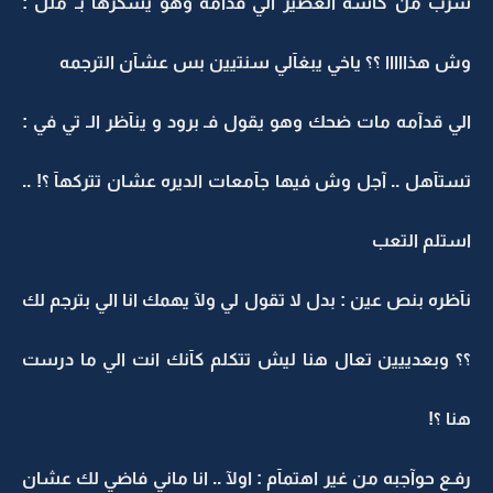
شرب من كآسة العصير الي قدآمه وهو يسكرهآ بـ ملل :
وش هذااااا ؟؟ ياخي يبغآلي سنتيين بس عشآن الترجمه
الي قدآمه مات ضحك وهو يقول فـ برود و ينآظر الـ تي في :
تستآهل .. آجل وش فيها جآمعات الديره عشان تتركهآ ؟! ..
استلم التعب
نآظره بنص عين : بدل لا تقول لي ولآ يهمك انا الي بترجم لك
؟؟ وبعدييين تعال هنا ليش تتكلم كآنك انت الي ما درست
هنا ؟!
رفـع حوآجبه من غير اهتمآم : اولآ .. انا ماني فاضي لك عشان