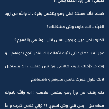
صيفي ؟ من زود الذكآء يعني ؟!
ضحك خآلد ضحـكة اعلى وهو يتنفس بقوة : لآ والله من زود
الغبآء .. انت عارف وش مشكلتك ؟
نآظره بنص عين و بدون نفس قال : وشهي يالفهيم ؟
غمز له بـ دهآء : تبي تثبت لأهلك انك تقدر تنجح بدونهم .. و
انت فـ دآخلك عارف هالشي مو بس صعـب ، الا مستحيل
لأنك طول عمرك عايش بخيرهم و بأهتمآهم
حك رقبته من ورآ وهو يعفس ملآمحه : ايه والله ياخوك
معك حق ،، بس قلي وش اسوي ؟؟ تراني خلآص كبرت و مآ