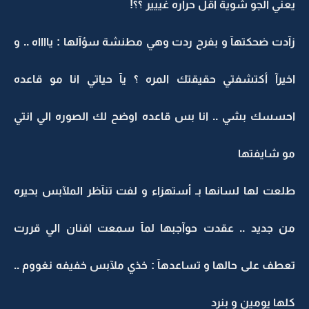
يعني الجو شوية اقل حراره غييير ؟؟!
زآدت ضحكتهآ و بفرح ردت وهي مطنشة سؤآلها : يااااه .. و
اخيرآ أكتشفتي حقيقتك المره ؟ يآ حياتي انا مو قاعده
احسسك بشي .. انا بس قاعده اوضح لك الصوره الي انتي
مو شايفتها
طلعت لها لسانها بـ أستهزاء و لفت تنآظر الملآبس بحيره
من جديد .. عقدت حوآجبها لمآ سمعت افنان الي قررت
تعطف على حالها و تساعدهآ : خذي ملآبس خفيفه نغووم ..
كلها يومين و بنرد