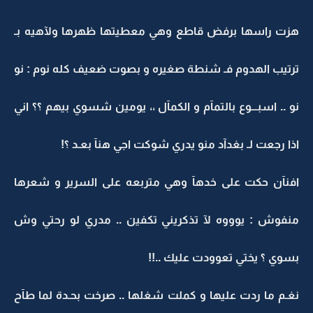
هزت راسها برفض قاطع وهي معطيتها ظهرها ولآهيه بـ
ترتيب الهدوم فـ شنطة صغيره و بصوت ضعيف كله نوم : نو
نو .. اسبـــوع بالتمآم و الكمآل ،، يومين شسوي بيهم ؟؟ اني
اذا رجعت لـ بغدآد منو يدري شوكت اجي هنآ بعـد ؟!
افنآن حكت على خدهآ وهي متربعه على السرير و شعرها
منفوش : يوووه لآ تذكريني تكفين .. مدري لو رحتي وش
بسوي ؟ يختي تعوودت عليك ..!!
نغـم ما ردت عليها و كملت شغلها .. صرخت بحـدة لما طآح