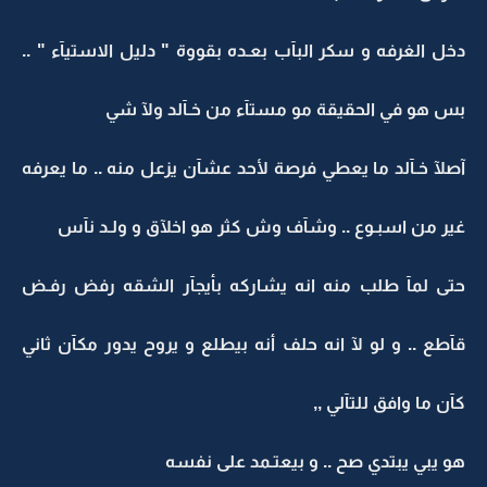
دخل الغرفه و سكر البآب بعـده بقووة " دليل الاستيآء " ..
بس هو في الحقيقة مو مستآء من خـآلد ولآ شي
آصلآ خـآلد ما يعطي فرصة لأحد عشآن يزعل منه .. ما يعرفه
غير من اسبـوع .. وشآف وش كثر هو اخلآق و ولـد نآس
حتى لمآ طلب منه انه يشاركه بأيجآر الشقه رفض رفـض
قآطع .. و لو لآ انه حلف أنه بيطلع و يروح يدور مكآن ثاني
كآن ما وافق للتآلي ,,
هو يبي يبتدي صح .. و بيعتـمد على نفسه