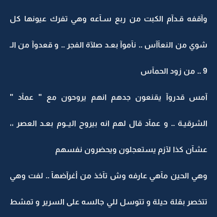
وآقفه قـدآم الكبت من ربع سـآعه وهي تفرك عيونها كل
شوي من النعآآس .. نآموآ بعـد صلآة الفجر .. و قعدوآ من الـ
9 .. من زود الحمآس
آمس قدروآ يقنعون جدهم انهم يروحون مع " عمآد "
الشرقيـة .. و عمآد قال لهم انه بيروح اليــوم بعـد العصر ،،
عشآن كذا لآزم يستعجلون ويحضرون نفسهم
وهي الحين مآهي عارفه وش تآخذ من أغرآضهآ .. لفت وهي
تتخصر بقلة حيلة و تتوسل للي جالسه على السرير و تمشط