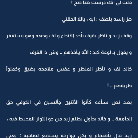
قلت لي انك درست هنا صح ؟
هز راسه بلطف : ايه ، ياللا الحقني
وقف زيـد و نآظر بقرف بأحد الانحآء و لف وجهه وهو يستغفر
و يقول بـ لوعة كبد : الله يـآخذهم .. وش ذا القرف
خالد لف و نآظر المنظر و عفس ملآمحه بضيق وكملوآ
طريقهم .. !
بعـد نص سـآعه كآنوآ الأثنين جآلسين في الكوفي حق
الجآمعة .. و خآلد يحآول يطلع زيد من جو التوتر المحيـط فيه ،
زيـد قال بأهتمآم و بكل جوآرحه يستمـع لصآحبه : يعني