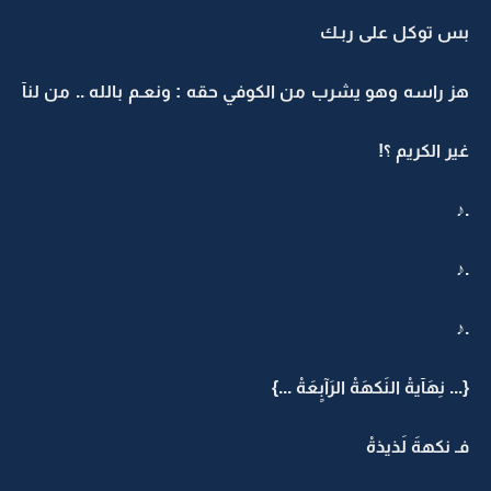
بس توكل على ربـك
هز راسه وهو يشرب من الكوفي حقه : ونعـم بالله .. من لنآ
غير الكريم ؟!
.♪
.♪
.♪
{... نِهَآيةْ النَكهَةْ الرَآبٍعَةْ ...}
فـ نكهةَ لَذيذةْ