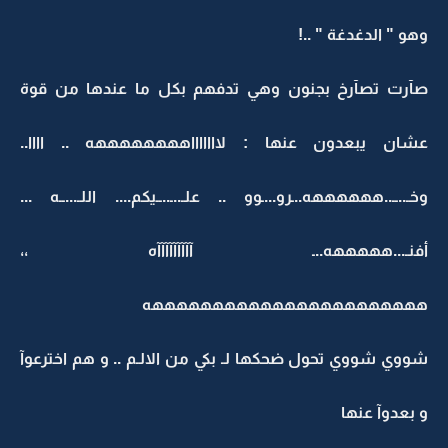
وهو " الدغدغة " ..!
صآرت تصآرخ بجنون وهي تدفهم بكل ما عندها من قوة
عشان يبعدون عنها : لاااااااههههههههه .. اااا..
وخـ..ــ..ههههههه..ـرو...ـوو .. علـ..ـ..ــيكم.... اللـ...ــه ...
أفنـ...هههههه..ـ آآآآآآآآآه ،،
هههههههههههههههههههههههه
شووي شووي تحول ضحكها لـ بكي من الالـم .. و هم اخترعوآ
و بعدوآ عنها