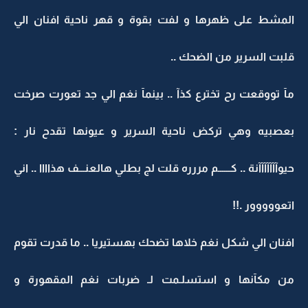
المشط على ظهرها و لفت بقوة و قهر ناحية افنان الي
قلبت السرير من الضحك ..
مآ تووقعت رح تخترع كذآ .. بينمآ نغم الي جد تعورت صرخت
بعصبيه وهي تركض ناحية السرير و عيونها تقدح نار :
حيوآآآآآآآنة .. كــــــم مررره قلت لج بطلي هالعنـــف هذاااا .. اني
اتعووووور .!!
افنان الي شكل نغم خلاها تضحك بهستيريا .. ما قدرت تقوم
من مكآنها و استسلـمت لـ ضربات نغم المقهورة و