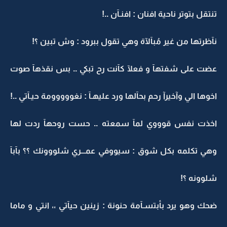
تنتقل بتوتر ناحية افنان : افنـآن ..!
نآظرتها من غير مُبآلآة وهي تقول ببرود : وش تبين ؟!
عضت على شفتهآ و فعلآ كآنت رح تبكي .. بس نقذهآ صوت
اخوها الي وآخيرآ رحم بحآلها ورد عليهـآ : نغووووومة حيـآتي ..!
اخذت نفس قوووي لمآ سمعته .. حست روحهآ ردت لها
وهي تكلمه بكل شوق : سيووفي عمـــري شلووونك ؟؟ بآبآ
شلوونه ؟!
ضحك وهو يرد بأبتسـآمة حنونة : زينين حيآتي ،، انتي و ماما