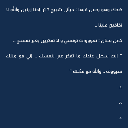
ضحك وهو يحس فيها : حيآتي شبيج ؟ ترا احنا زينين والله لا
تخافين علينا ..
كمل بحنآن : نغووومة تونسي و لا تفكرين بغير نفسـج ..
" انت سهل عندك ما تفكر غير بنفسك .. اني مو مثلك
سيووف .. والله مو مثلـك "
.♪
.♪
.♪