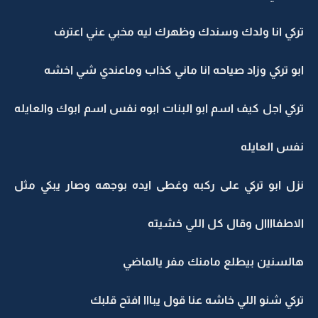
تركي انا ولدك وسندك وظهرك ليه مخبي عني اعترف
ابو تركي وزاد صياحه انا ماني كذاب وماعندي شي اخشه
تركي اجل كيف اسم ابو البنات ابوه نفس اسم ابوك والعايله
نفس العايله
نزل ابو تركي على ركبه وغطى ايده بوجهه وصار يبكي مثل
الاطفاااال وقال كل اللي خشيته
هالسنين بيطلع مامنك مفر يالماضي
تركي شنو اللي خاشه عنا قول يبااا افتح قلبك