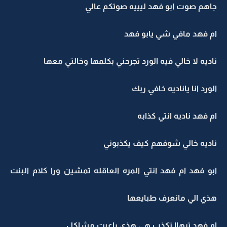
جاهم صوت ابو فهد ليييه صوتكم عالي
ام فهد مافي شي يابو فهد
ناديه لا خالي فيه الورد تجرحني بكلمها وخالتي معها
الورد انا ياناديه خافي ربك
ام فهد ناديه انتي كذابه
ناديه خالي شوفهم كيف يكذبوني
ابو فهد ام فهد انتي المره العاقله تمشين ورا كلام البنت
هذي الي مانعرف طبايعها
ام فهد ترهاا تكذب هي هذي راعيت مشاكل