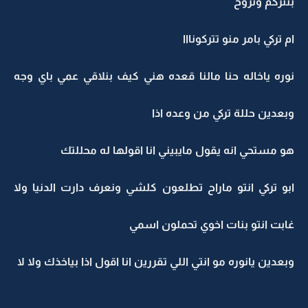
بنتركم ونروح
ام تركي بامر منو تتركونااا
نوره ياخاله حنا مالنا قعده هني كيف بنلاقي عمي باي وجه
وبعدين حللة تركي من وعده اذا
هو مستحي انه يقول مايبيني انا اقولها له محللتك
ابو تركي انتو ماراح تطلعون كلشي ونعرف دارت الدنيا ولا
غابت انتو بنات اخوي تحملون اسمي
وبعدين يانوره مو انتي اللي تقررين انا اقول اذا بياخذك ولا لا