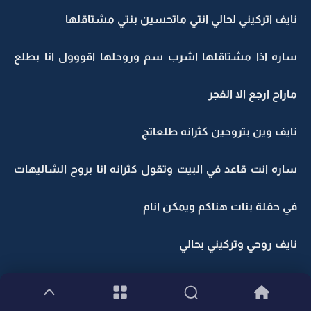
نايف اتركيني لحالي انتي ماتحسين بنتي مشتاقلها
ساره اذا مشتاقلها اشرب سم وروحلها اقووول انا بطلع
ماراح ارجع الا الفجر
نايف وين بتروحين كثرانه طلعاتج
ساره انت قاعد في البيت وتقول كثرانه انا بروح الشاليهات
في حفلة بنات هناكم ويمكن انام
نايف روحي وتركيني بحالي
هذي حالت ساره ونايف هي تطلع وتهيت من مكان لي