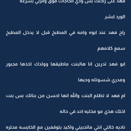
فهد على راحتك بس ودي الحاجات فوق وانزلي بسرعه
الورد ابشر
راح فهد عند ابوه وامه في المطبخ قبل لا يدخل المطبخ
سمع كلامهم
ابو فهد تدرين انا هالبنت ماطيقها وولدك اخذها مجبور
ومدري شسوتله وحبها
ام فهد لا تظلم البنت والله انها احسن من بناتك بس بنت
اختك هذي مو مخليه احد في حاله
ناديه خالتي انتي ماتحبيني واكيد بتوقفين مع الخايسه محتره