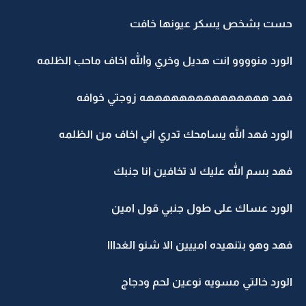
حست بشخص يسكر عيونها خافت
الورد منوووو انت هديل وخري والله اخاف ماحب الظلمه
فهد هههههههههههههههه زوجتي خوافه
الورد فهد الله يسامحك تدري اني اخاف من الظلمه
فهد بسم الله عليك لا تخافين انا جنبك
الورد عساك على طول جنبي قول امين
فهد وهو بتنهيده امييين الا شنو الغدااا
الورد خالتي مسويه نوعين لحم ودجاج