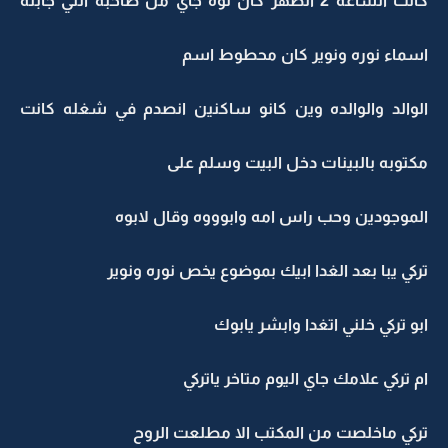
كانت الساعه 2 الظهر كان توه جاي من صاحبه اللي جابله
اسماء نوره ونوير كان محطوط اسم
الوالد والوالده وين كانو ساكنين انصدم في شغله كانت
مكتوبه بالبينات دخل البيت وسلم على
الموجودين وحب راس امه وابوووه وقال لابوه
تركي يبا بعد الغدا ابيك بموضوع يخص نوره ونوير
ابو تركي خلني اتغدا وابشر يابوك
ام تركي علامك جاي اليوم متاخر ياتركي
تركي ماخلصت من المكتب الا مطلعت الروح