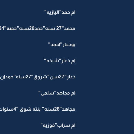
ام حمد"اليازيه"
محمد"27 سنه"حمد26سنه"حصه"24سنه" ضاري"22سنه" نوره"18سنه"متعب"6سنوات"
بوذعار"احمد"
ام ذعار"شيخه"
ذعار"27سن"شروق"27سنه"حمدان"25 سنه"ماجد"23سنه" غرام"18 سنه"
ام مجاهد"سلمى"
مجاهد"28سنه" بنته شوق "4سنوات" جهاد"26سنه"ماريه"23سنه" ياسمين"20سنه" نسرين"18سنه"
ام سراب"فوزيه"