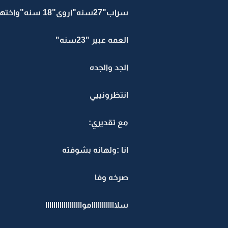
سراب"27سنه"اروى"18 سنه"واختهم من ابوهم مروه"18 سنه"
العمه عبير "23سنه"
الجد والجده
انتظرونييي
مع تقديري:
انا :ولهانه بشوفته
صرخه وفا
سلاااااااااااامواااااااااااااااااا