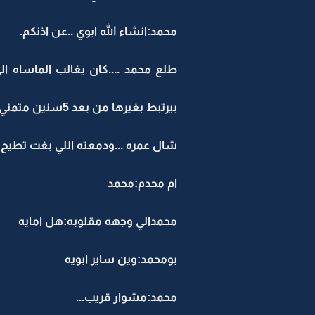
محمد:انشاء الله ابوي ..عن اذنكم.
طلع محمد ....كان يغالب الماساه الي 
بيرتبط بغيرها من بعد 5سنين متمني يكون اليوم هي اللي ياخذها لاكن كيف وهي تحت التراب...........
شال عمره ...ودمعته اللي بغت تطيح ب
ام محدم:محمد
محمدالي وجهه مقلوبه:هل امايه
بومحمد:وين ساير ابويه
محمد:مشوار قريب...