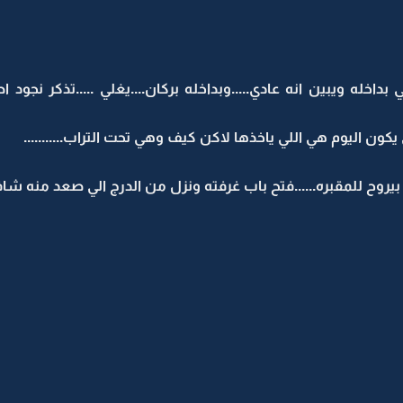
بداخله ويبين انه عادي.....وبداخله بركان....يغلي .....تذكر نجود
يروح للمقبره......فتح باب غرفته ونزل من الدرج الي صعد منه شاف