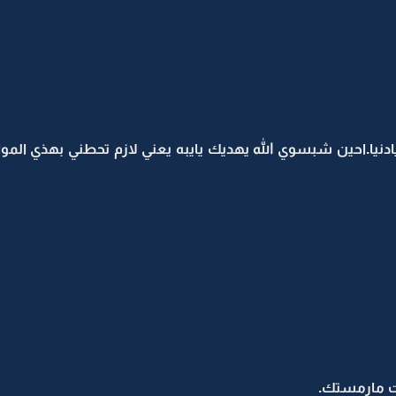
يادنيا.احين شبسوي الله يهديك يايبه يعني لازم تحطني بهذي الم
ت مارمستك.