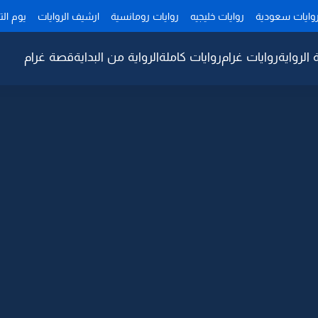
وايات سعودية
روايات خليجيه
روايات رومانسية
ارشيف الروايات
يوم ال
 الرواية
روايات غرام
روايات كاملة
الرواية من البداية
قصة غرام