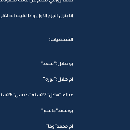
انا بنزل الجزء الاول واذا لقيت انه ل
الشخصيات:
بو هلال:"سعد"
ام هلال:"نوره"
عياله:"هلال"27سنه"-عيسى"25سنه"-طلال"23سنه"-منال:"20سنه -احلام"18سنه"-
بومحمد"جاسم"
ام محمد"وفا"