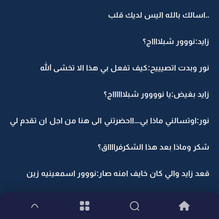
..اسالك بالله اليس لديك قلب
زايد:نووور شبلااااج؟
نور وبدت اتصيييح:كيف تفعل بي هذا الا تخشى الله
زايد بغيض:يا نوووور شبلااااااج؟
نور:اوتسالني ماذا بي...ااحضرتني الى هنا من اجل ان تقدم لي
شكر وماذا بعد هذا الشكرفرااااق؟
قعد زايد والي كان خايف امنه صار:نووور اسمعينيه زين
نور:لا اريد ان اسمع شيا زيد انا لا اريد منك شكر ولا اريد