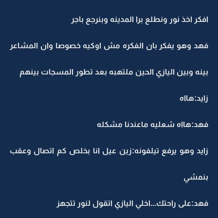
افكر اخذ نور ونطلع برا المدينه وبنرجع باجر
فهد وهو يفكر بان الفكره مش اوكيه خصوصا وان المشاعر
بينه وبين اليازي الحين ملتهبه بعد تطور المسجات بينهم
زايد:هااه
فهد:هااه شعليه ماعندنا مشكله
زايد وهو يرفع تيلفونه:زين عيل انا بخلص كم اتصال وعقب
بنمشي
فهد:على راحتك...اخلي اليازي اتقول لنور تتجهز