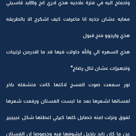
وتحملج اليه في فترة علاجيه هذي ادري انج واااايد قاسيتي
معايه عشان جذيه انا ماعرفت كيف اشكرج الا بالطريقه
هذي وارجوو منج قبول
هذي السهره الي والله حاولت فيها قد ما اقدرمن ترتيبات
وتجهيزات عشان تنال رضاج"ّ
نور سمعت صوت المسج لاكنها كانت منشغله باخر
لمساتها لشعرها بعد ما لبست الفستان ورفعت شعرها
لفوق ونزلت امنه خصايل كلها كيرلي اعطتها شكل غييييير
عن ما كان زايد يتخيل ايشوفها فيه وخصوصا ان الفستان