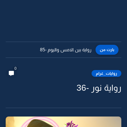
بارت من
رواية بين الامس واليوم -84
0
روايات_غرام
رواية نور -36