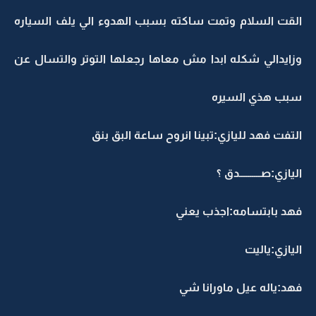
القت السلام وتمت ساكته بسبب الهدوء الي يلف السياره
وزايدالي شكله ابدا مش معاها رجعلها التوتر والتسال عن
سبب هذي السيره
التفت فهد لليازي:تبينا انروح ساعة البق بنق
اليازي:صــــــــــدق ؟
فهد بابتسامه:اجذب يعني
اليازي:ياليت
فهد:ياله عيل ماورانا شي