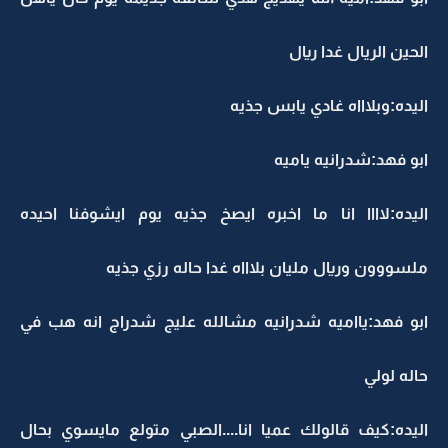
الحين الريال غدا ريال
اليده:وبلاااه غادي يابس جذيه
ابو فهد:شدرانيه ياميه
اليده:لاااا انا ما اخبره ايصخ جذيه يوم ايشوفنا احيده
ملسووون وريال مليان بلاااه غدا حاله رزي جذيه
ابو فهد:يااميه شدرانيه مشالله عليج شدراج انه هب في
حاله لولي
اليده:كيف قالولك عميا انا....الصبي متولع مايسوي بحال