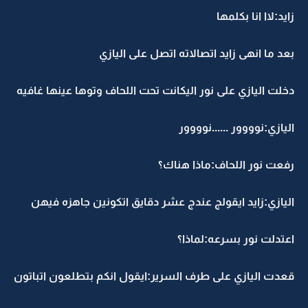
زايد:لاا انا بكلمها
بعد ما انهى زايد اتصالاته اتصل على اليازي
دخلت اليازي على نور اليكانت تحت اللحاف وتوها عينها غافيه
اليازي:نوووور ......نوووور
رفعت نور اللحاف:ماذا هناك؟
اليازي:زايد ايقولج عندج عشر دقايق اتكونين جاهزه فيهن
اعتدلت نور بسرعه:لماذا؟
قعدت اليازي على طرف السرير:ايقول انكم بتطلعون اتباتون