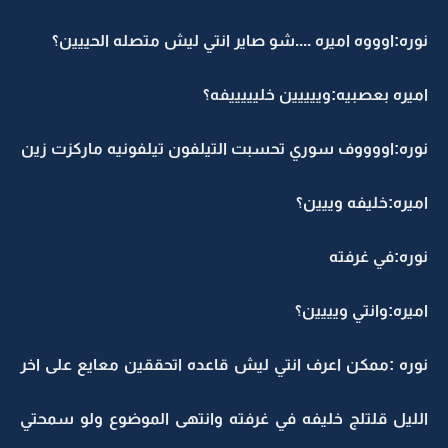
نوره:اوووه اميره ....شو صاير انتي ليش متصله الحييين؟
اميره بعصبيه:وييييين خليييييفه؟
نوره:اووووف سوري تحسبت التيلفون تيلفونيه ماركزت زين
اميره:خليفه وييين؟
نوره:في غرفته
اميره:وانتي ويييين؟
نوره :ممكن اعرف انتي ليش قاعده اتحققين معايع على اخر
الليل قلتلج خليفه في غرفته وانتهى الموضوع ولو سمحتي