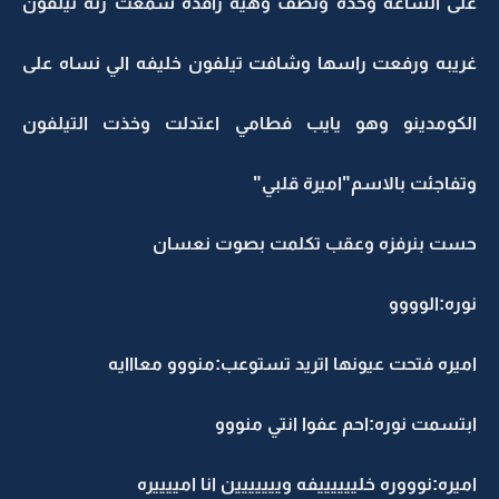
على الساعه وحده ونصف وهيه راقده سمعت رنة تيلفون
غريبه ورفعت راسها وشافت تيلفون خليفه الي نساه على
الكومدينو وهو يايب فطامي اعتدلت وخذت التيلفون
وتفاجئت بالاسم"اميرة قلبي"
حست بنرفزه وعقب تكلمت بصوت نعسان
نوره:الوووو
اميره فتحت عيونها اتريد تستوعب:منووو معااايه
ابتسمت نوره:احم عفوا انتي منووو
اميره:نوووره خلييييييفه وييييييين انا امييييره