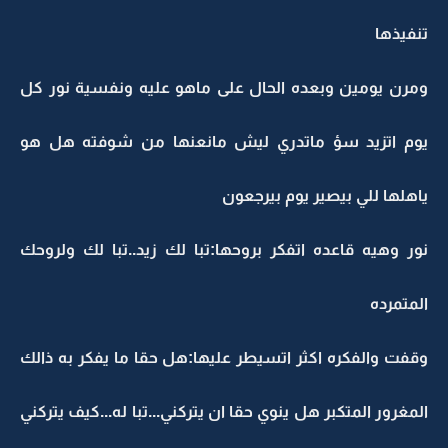
تنفيذها
ومرن يومين وبعده الحال على ماهو عليه ونفسية نور كل
يوم اتزيد سؤ ماتدري ليش مانعنها من شوفته هل هو
ياهلها للي بيصير يوم بيرجعون
نور وهيه قاعده اتفكر بروحها:تبا لك زيد..تبا لك ولروحك
المتمرده
وقفت والفكره اكثر اتسيطر عليها:هل حقا ما يفكر به ذالك
المغرور المتكبر هل ينوي حقا ان يتركني...تبا له...كيف يتركني