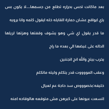
بعد ماكانت تحس بحراره تطلع من جسمها....لا يكون بس
ياي ايواقع عشان حمارة القايله خله ايقول كلمه وانا برويه
ما قدر يقول اي شي وهو يشوف وقفتها وهزتها لريلها
الداله على غيضها الي بعده ما راح
يخرب بيتج والله انج اتجننين
وعقب المووووت قدر يتكلم وليته ماتكلم
خليفه:بخصوووص سد حاجة عم لعيال
اتسعت عيونها على كبرهن مش متوقعه هالوقاحه امنه