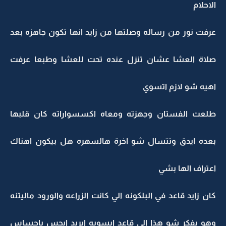
الاحلام
عرفت نور من رساله وصلتها من زايد انها تكون جاهزه بعد
صلاة العشا عشان تنزل عنده تحت للعشا وطبعا عرفت
اهيه شو لازم اتسوي
طلعت الفستان وجهزته ومعاه اكسسواراته كان قلبها
بعده ايدق وتتسال شو اخرة هالسهره هل بيكون اهناك
اعتراف الها بشي
كان زايد قاعد في البلكونه الي كانت الزراعه والورود ماليتنه
وهو يفكر شو هذا الي قاعد ايسويه ايريد ايحس باحساس