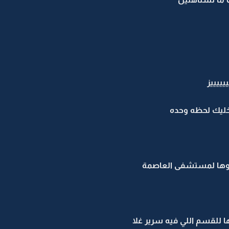
يييييز
خليك لحظه وحده
قلوها لمستشفى العاصمة
ا للقسم اللي فيه سرير غلا