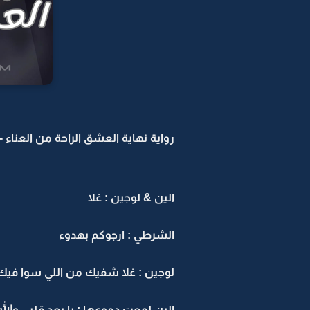
رواية نهاية العشق الراحة من العناء -9
الين & لوجين : غلا
الشرطي : ارجوكم بهدوء
لوجين : غلا شفيك من اللي سوا فيك 
الين لمعت دموعها : يا بعد قلبي والل