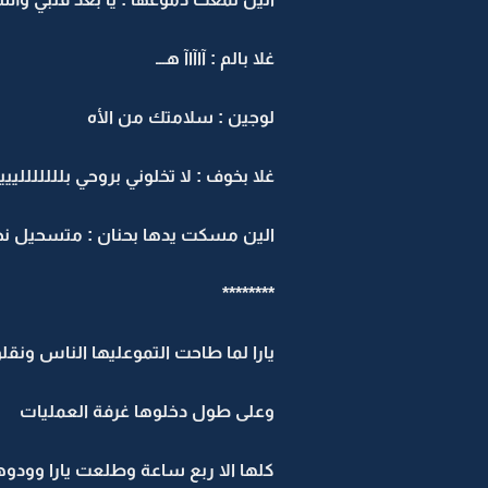
غلا بالم : آاآاآ هـــ
لوجين : سلامتك من الأه
غلا بخوف : لا تخلوني بروحي بللللللليييي
الين مسكت يدها بحنان : متسحيل ن
********
يارا لما طاحت التموعليها الناس ون
وعلى طول دخلوها غرفة العمليات
كلها الا ربع ساعة وطلعت يارا وودوه