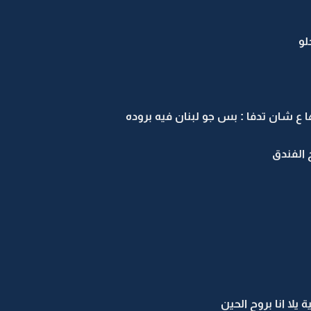
لو
ع شان تدفا : بس جو لبنان فيه بروده
 الفندق
 يلا انا بروح الحين