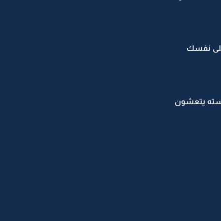
على نفسك
وسته يتعشون