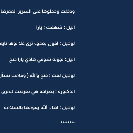
ودخلت وحطوها على السرير الممرضا
الين : شهقت : يارا
لوجين : اقول بعدوء ترى غلا توها نايم
الين: لجونه شوفي هاذي يارا صح
لوجين لفت : صج والله ( وقامت تسأل ا
الدكتوره : بصراحة هي تعرضت لتمزق 
لوجين : اها .. الله يقومها بالسلامة
********