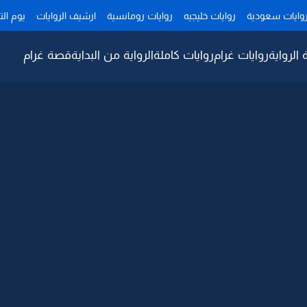
وايات سعودية
روايات خليجيه
روايات رومانسية
ارشيف الروايات
يوم ال
 الرواية
روايات غرام
روايات كاملة
الرواية من البداية
قصة غرام