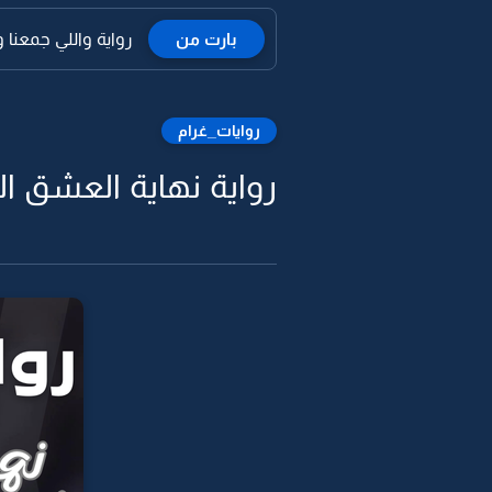
بارت من
رواية واللي جمعنا 
روايات_غرام
رواية نهاية العشق الر