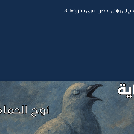
اجج لي وانتي بحضن غيري مقزرتها -8