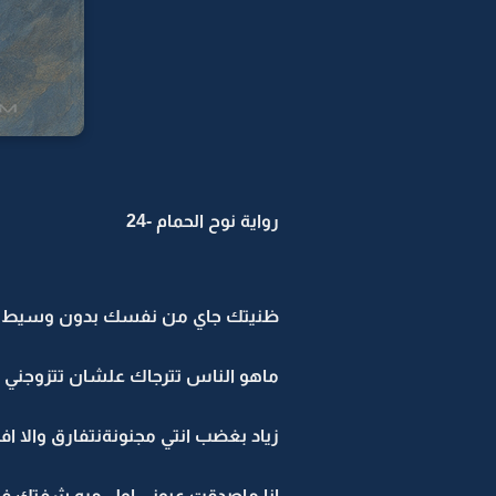
رواية نوح الحمام -24
ظنيتك جاي من نفسك بدون وسيط قا
ماهو الناس تترجاك علشان تتزوجني ..
زياد بغضب انتي مجنونةنتفارق والا ا
انا ماصدقت عيوني اول مره شفتك في