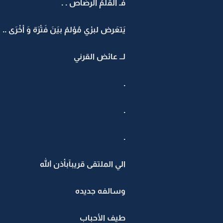
فَـ القَلَمُ الرصَاص . .
يَتعَرض لبرْي مُؤلمْ بيَنَ فَتْرَة وَ أخْرَى .
لــ عائض القرني
.
.
.
الي الملتقى قريبآبأذن الله
وسالفه جديده
طيف الأحباب