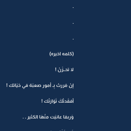
.
.
.
(كلمه اخيره)
لا تحــزَنْ !
إنْ مَررتْ بِـ أمور صعبَة في حَيَاتك !
أفقَدتْكَ تَوَازنْك !
وَربمَا عانيَت منْهَا الكثير . .