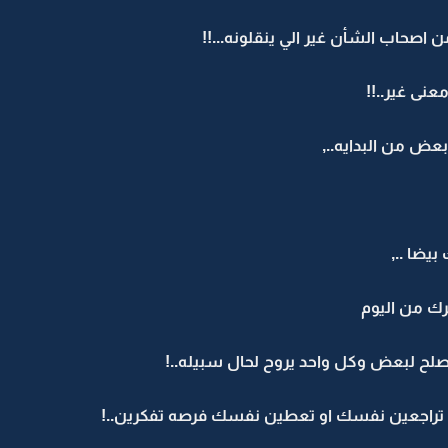
 اصحاب الشأن غير الي ينقلونه...!!
عنى غير..!!
عض من البدايه..,
يضا ..,
رك من اليوم
نصلح لبعض وكل واحد يروح لحال سبيله..!
اح تراجعين نفسك او تعطين نفسك فرصه تفكرين..!