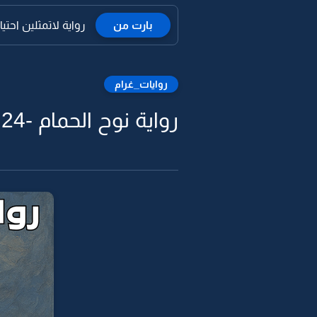
بارت من
رواية لاتمثلين احتي
روايات_غرام
رواية نوح الحمام -24