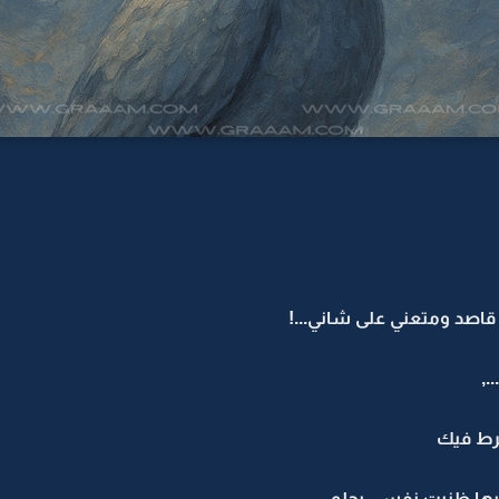
صد ومتعني على شاني...!
.,
فرط فيك
ها ظنيت نفسي بحلم..