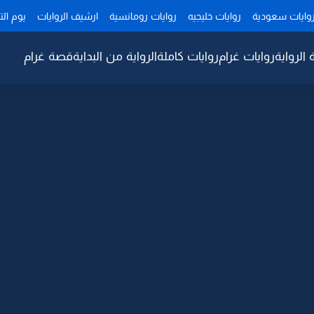
وايات سعودية
روايات خليجيه
روايات رومانسية
ارشيف الروايات
يوم ال
 الرواية
روايات غرام
روايات كاملة
الرواية من البداية
قصة غرام