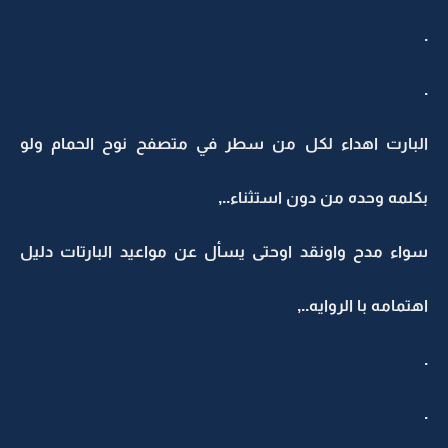
.
.
البارت اهداء لكل من سطر في متصفح نوح الحمام ولو
بكلمه وحده من دون استثناء..,
سواء مدح واونقد اوحتى يسأل عن مواعيد البارتات دليل
اهتمامه با الروايه..,
.
.