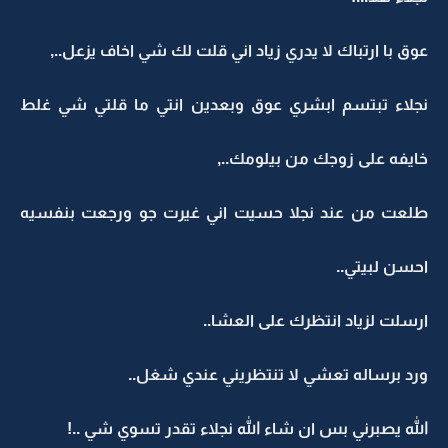
عوق با ارتباك لا يدري زياد اني قلت لك شي اخاف يزعل..,
نجلاء تبتسم ابشري عوق وبعدين انتي ما قلتي شي غلط
خايفه على زوجك من بيلومك..,
طلعت من عند نجلا حسيت اني غيرت جو ورجعت بنفسيه
احسن لبيتي..
ارسلت لزياد انتظرك على العشا..
ورد برساله تعشي لا تنتظريني عندي شغل..
الله يصبرني بس ان شاء الله نجلاء تقدر تسوي شي ..!