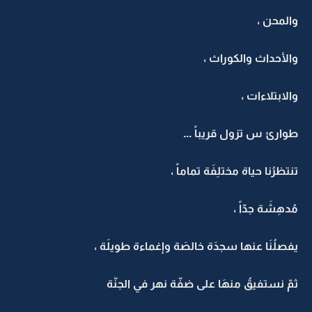
والمحن ،
والأحداث والكوراث ،
والابتلاءات ،
طوارئ س تزول قريباً ...
تنتظرُنا حياة مختلِفَة تماماً ،
مُدهِشَة جدّاً ،
يفصلُنَا عنها سجدَة خالصَة وإغماءة طويلَة ،
ثمّ نستفيقُ منهَا على ضفّة نهر في الجنّة