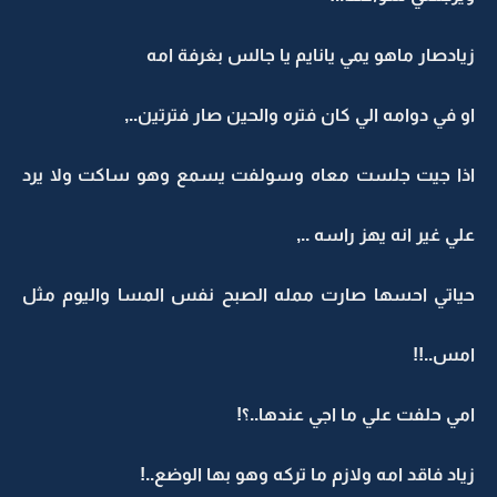
زيادصار ماهو يمي يانايم يا جالس بغرفة امه
او في دوامه الي كان فتره والحين صار فترتين..,
اذا جيت جلست معاه وسولفت يسمع وهو ساكت ولا يرد
علي غير انه يهز راسه ..,
حياتي احسها صارت ممله الصبح نفس المسا واليوم مثل
امس..!!
امي حلفت علي ما اجي عندها..؟!
زياد فاقد امه ولازم ما تركه وهو بها الوضع..!