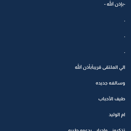
-بإذن الله -
.
.
.
الي الملتقى قريبآبأذن الله
وسالفه جديده
طيف الأحباب
ام الوليد
تذكروني واحبابي بدعوه طيبه