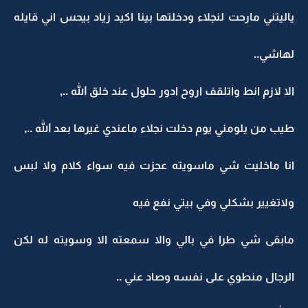
ياليتني مارحت لنجلاء ودخلتها بينا اكيد زياد بيحس اني قايله
لهاشي..
الا لازم انط واتلقف اروح ادور حلول عند خلق الله ..,
طيب من يلومني يوم دخلت نجلاء ماعندي غيرها بعد الله ..,
انا ماخليت شي ماسويته عجزت فيه سواء كلام ولا لبس
ولاتغيير بشكلي وفي بيتي نفع فيه
مابقى شي طرا في بالي والا سمعته الا وسويته له لكن
الرجال منطوي على نفسه وصاد عني ..