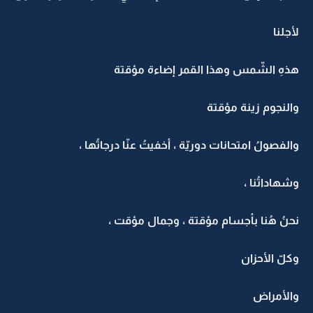
لأجلنا
هذهِ الشّمس وهذا القمر إضاءة مؤقتة
والنجوم زينة مؤقتة
والفصولُ امتحانات دوريّة ، أخفيتُ عنّا درجاتُها ،
وشهاداتُنا ،
نحنُ هُنا بأجسام مؤقتة ، وجمال مؤقت ،
وكلّ الأحزان
والأمراض