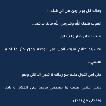
وحاله كل يوم اردى من الي قبله..!
الموت قضاء الله وقدرمن الله مالنا يد فيه..,
بيتنا يا نجلاء صار ما ينطاق ..
تحسينه ظلام قربت انجن من الوحده ومن كثر ما اكلم
نفسي..,
حتى امي تقول خلك مع رجلك لا تجين الا انتي وهو
دليني حليني تعبت ما يعطيني فرصه حتى للكلام او ناخذ
ونعطي مع بعض ..