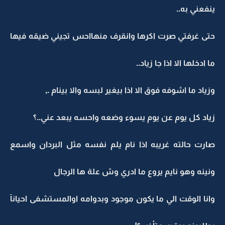
ينفعني به..
حتى غرفتي صرت اكرها وانقرف منهااحس تجيني ضيقه فيها
ما ادخلها الا اذا جا زياد..
وزياد ما اشوفه فوق الا اذا بيغير لبسه والا بينام .,
زياد كل يوم عن يوم يسوء وضعه واحسه يبعد عني..؟
صارت حالته غريبه اذا نام يلم نفسه مثل البردان واسمع
ونينه وهو نايم يروع ما ادري وش علة ها الرجال
وانا الوقت الي ما يكون موجود وبدوامه اوالمستشفى احيانآ