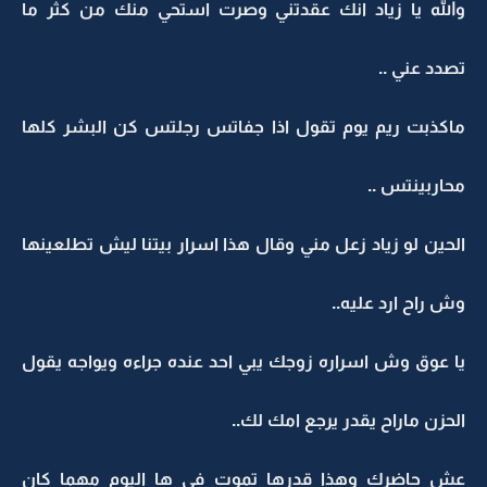
والله يا زياد انك عقدتني وصرت استحي منك من كثر ما
تصدد عني ..
ماكذبت ريم يوم تقول اذا جفاتس رجلتس كن البشر كلها
محاربينتس ..
الحين لو زياد زعل مني وقال هذا اسرار بيتنا ليش تطلعينها
وش راح ارد عليه..
يا عوق وش اسراره زوجك يبي احد عنده جراءه ويواجه يقول
الحزن ماراح يقدر يرجع امك لك..
عش حاضرك وهذا قدرها تموت في ها اليوم مهما كان