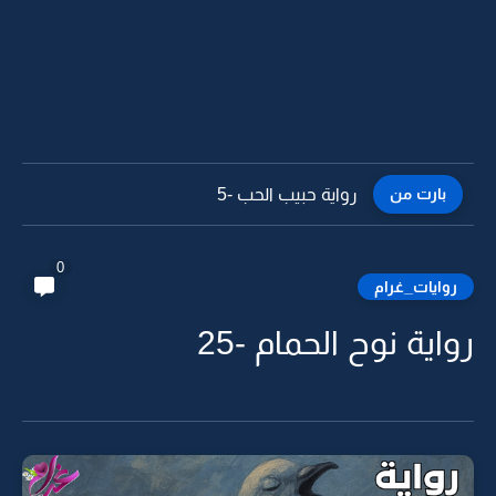
بارت من
رواية حبيب الحب -5
0
روايات_غرام
رواية نوح الحمام -25