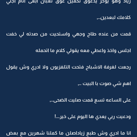
زياد وهو يوخر يدعوق تكفين عوق تعبان ابغى انام اجلي
كلامك لبعدين..,
قمت من عنده طاح وجهي واستحيت من صدته لي خفت
اجلس واخذ واعطي معه يقولي كلام ما اتحمله
رجعت لغرفة الاشباح فتحت التلفزيون ولا ادري وش يقول
اهم شي صوت با البيت ..,
على الساعه تسع قمت صليت الضحى..,
ودعيت ربي يعدي ها اليوم على خير...!
انا ما ادري وش طبع زياداصلن ما كملنا شهرين مع بعض