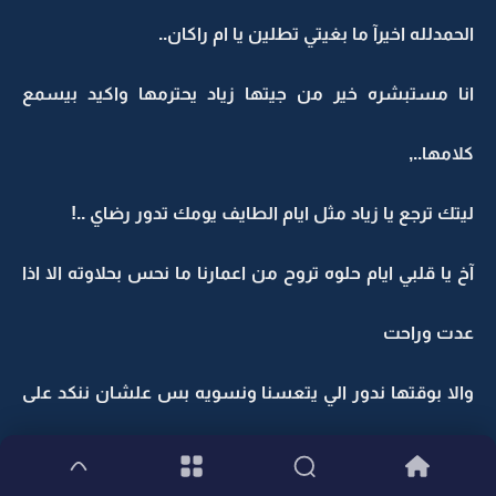
الحمدلله اخيرآ ما بغيتي تطلين يا ام راكان..
انا مستبشره خير من جيتها زياد يحترمها واكيد بيسمع
كلامها..,
ليتك ترجع يا زياد مثل ايام الطايف يومك تدور رضاي ..!
آخ يا قلبي ايام حلوه تروح من اعمارنا ما نحس بحلاوته الا اذا
عدت وراحت
والا بوقتها ندور الي يتعسنا ونسويه بس علشان ننكد على
حالنا..,