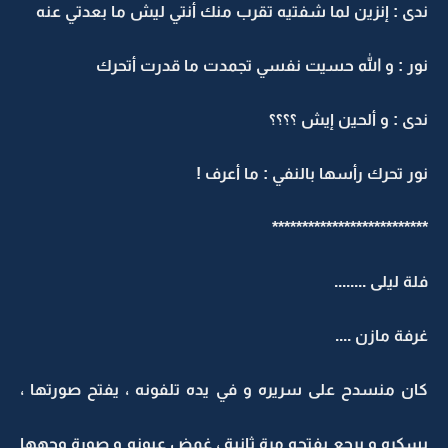
ندى : إنزين لما شفتيه تقرب منك أنتي ليش ما بعدتي عنه
نور : و الله حسيت نفسي تجمدت ما قدرت أتحرك
ندى : و ألحين إيش ؟؟؟؟
نور تحرك رأسها بالنفي : ما أعرف !
**************************
فلة ليلى ........
غرفة مازن ....
كان منسدح على سريره و في يده تلفونه ، يفتح صورتها ،
يسكره و يرجع يفتحه مرة ثانية ، غمض عيونه و صورة وجهها