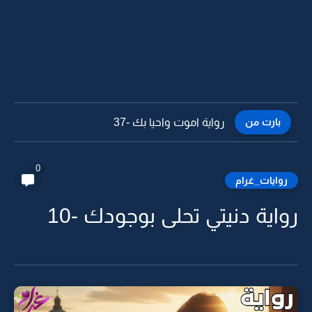
بارت من
رواية اموت واحيا بك -37
0
روايات_غرام
رواية دنيتي تحلى بوجودك -10