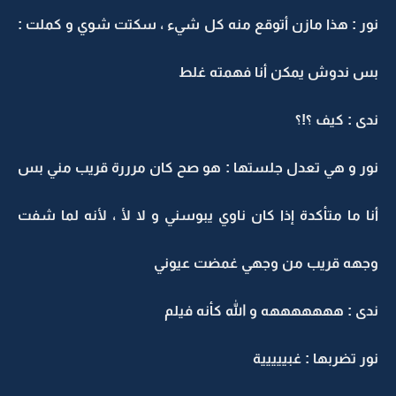
نور : هذا مازن أتوقع منه كل شيء ، سكتت شوي و كملت :
بس ندوش يمكن أنا فهمته غلط
ندى : كيف ؟!؟
نور و هي تعدل جلستها : هو صح كان مرررة قريب مني بس
أنا ما متأكدة إذا كان ناوي يبوسني و لا لأ ، لأنه لما شفت
وجهه قريب من وجهي غمضت عيوني
ندى : هههههههه و الله كأنه فيلم
نور تضربها : غبييييية