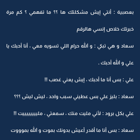
بعصبية : أنتي إيش مشكلتك ها ؟؟ ما تفهمي ؟ كم مرة
خبرتك خلاص إنسي هالرقم
سعاد و هي تبكي : و الله حرام اللي تسويه معي ، أنا أحبك يا
علي و الله أحبك .
علي : بس أنا ما أحبك ، إيش يعني غصب !!
سعاد : بليز علي بس عطيني سبب واحد ، ليش ليش ؟؟؟
علي بكل برود : لأني مليت منك ، سمعتي ، ملييييييييت !!
سعاد : بس أنا ما أقدر أعيش بدونك بموت و الله بموووت