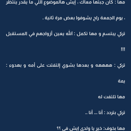
مها : كان جبتها معاك ، إيش هالموضوع اللي ما يقدر ينتظر
، يوم الجمعة راح يشوفوا بعض مرة ثانية .
تركي يبتسم و مها تكمل : الله يعين أزواجهم في المستقبل
!!!
تركي : ههههه و بعدها بشوي إلتفتت على أمه و بهدوء :
يمة
مها تلتفت له
تركي بتردد : أنا ... أنا ..
مها بخوف: خير يا ولدي إيش في ؟؟