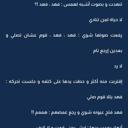
تنهدت و بصوت أشبه لهمس : فهد ، فهد !؟
لا حياة لمن تنادي
رفعت صوتها شوي : فهد ، فهد ، قوم عشان تصلي و
بعدين إرجع نام
لا رد
إقتربت منه أكثر و حطت يدها على كتفه و جلست تحركه :
فهد يللا قوم صلي
فهد فتح عيونه شوي و رجع غمضهم : هممم !!
أزهار بعدت يدها : إيش يعني قمت و لا كيف