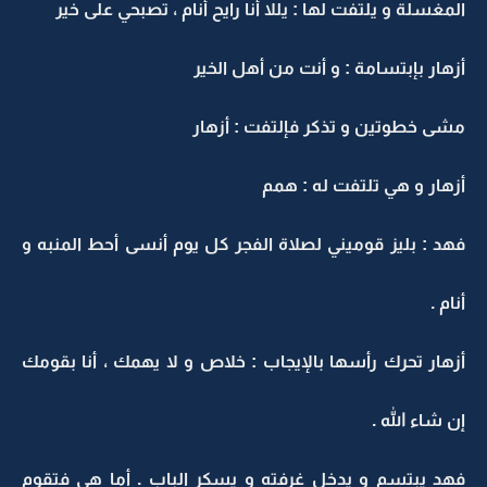
المغسلة و يلتفت لها : يللا أنا رايح أنام ، تصبحي على خير
أزهار بإبتسامة : و أنت من أهل الخير
مشى خطوتين و تذكر فإلتفت : أزهار
أزهار و هي تلتفت له : همم
فهد : بليز قوميني لصلاة الفجر كل يوم أنسى أحط المنبه و
أنام .
أزهار تحرك رأسها بالإيجاب : خلاص و لا يهمك ، أنا بقومك
إن شاء الله .
فهد يبتسم و يدخل غرفته و يسكر الباب . أما هي فتقوم