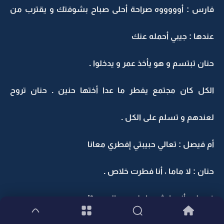
فارس : أوووووه صراحة أحلى صباح بشوفتك و يقترب من
عندها : جيبي أحمله عنك
حنان تبتسم و هو يأخذ عمر و يدخلوا .
الكل كان مجتمع يفطر ما عدا أختها حنين . حنان تروح
لعندهم و تسلم على الكل .
أم فيصل : تعالي حبيبتي إفطري معانا
حنان : لا ماما ، أنا فطرت خلاص .
فيصل : أنت إيش جايبك من الصبح ؟!