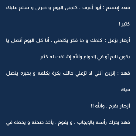
فهد إبتسم : أيوا أعرف ، كلمني اليوم و خبرني و سلم عليك
كثير !
أزهار بزعل : كلمك و ما فكر يكلمني ، أنا كل اليوم أتصل يا
يكون نايم أو في الدوام والله إشتقت له كثير .
فهد : إنزين أنتي لا تزعلي حالك بكرة بكلمه و بخبره يتصل
فيك
أزهار بفرح : والله !!
فهد يحرك رأسه بالإيجاب ، و يقوم ، يأخذ صحنه و يحطه في