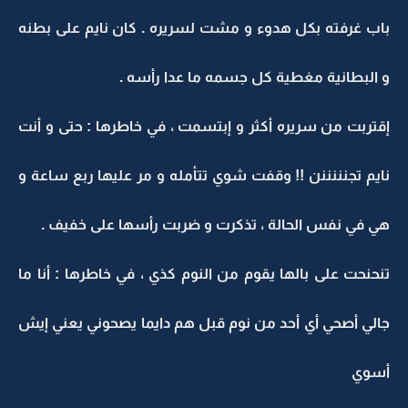
باب غرفته بكل هدوء و مشت لسريره . كان نايم على بطنه
و البطانية مغطية كل جسمه ما عدا رأسه .
إقتربت من سريره أكثر و إبتسمت ، في خاطرها : حتى و أنت
نايم تجنننننن !! وقفت شوي تتأمله و مر عليها ربع ساعة و
هي في نفس الحالة ، تذكرت و ضربت رأسها على خفيف .
تنحنحت على بالها يقوم من النوم كذي ، في خاطرها : أنا ما
جالي أصحي أي أحد من نوم قبل هم دايما يصحوني يعني إيش
أسوي