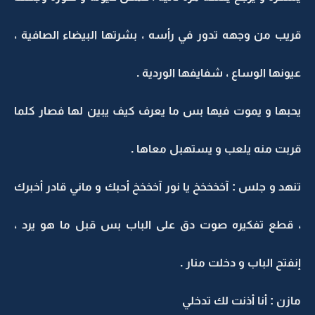
قريب من وجهه تدور في رأسه ، بشرتها البيضاء الصافية ،
عيونها الوساع ، شفايفها الوردية .
يحبها و يموت فيها بس ما يعرف كيف يبين لها فصار كلما
قربت منه يلعب و يستهبل معاها .
تنهد و جلس : آخخخخخ يا نور آخخخخ أحبك و ماني قادر أخبرك
، قطع تفكيره صوت دق على الباب بس قبل ما هو يرد ،
إنفتح الباب و دخلت منار .
مازن : أنا أذنت لك تدخلي