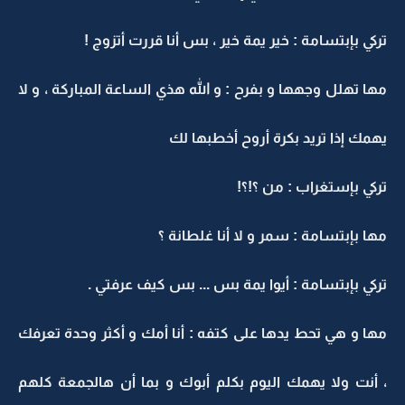
تركي بإبتسامة : خير يمة خير ، بس أنا قررت أتزوج !
مها تهلل وجهها و بفرح : و الله هذي الساعة المباركة ، و لا
يهمك إذا تريد بكرة أروح أخطبها لك
تركي بإستغراب : من ؟!؟!
مها بإبتسامة : سمر و لا أنا غلطانة ؟
تركي بإبتسامة : أيوا يمة بس ... بس كيف عرفتي .
مها و هي تحط يدها على كتفه : أنا أمك و أكثر وحدة تعرفك
، أنت ولا يهمك اليوم بكلم أبوك و بما أن هالجمعة كلهم