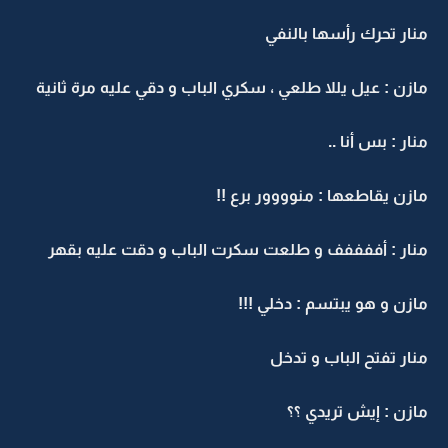
منار تحرك رأسها بالنفي
مازن : عيل يللا طلعي ، سكري الباب و دقي عليه مرة ثانية
منار : بس أنا ..
مازن يقاطعها : منوووور برع !!
منار : أففففف و طلعت سكرت الباب و دقت عليه بقهر
مازن و هو يبتسم : دخلي !!!
منار تفتح الباب و تدخل
مازن : إيش تريدي ؟؟