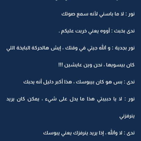
نور : لا ما باسني لأنه سمع صوتك
ندى بخبث : أووه يعني خربت عليكم .
نور بجدية : و الله جيتي في وقتك ، إيش هالحركة البايخة اللي
كان بيسويها ، نحن وين عايشين !!!
ندى : بس هو كان بيبوسك ، هذا أكبر دليل أنه يحبك
نور : لا يا حبيبتي هذا ما يدل على شيء ، يمكن كان يريد
ينرفزني
ندى : لا والله ، إذا يريد ينرفزك يعني يبوسك