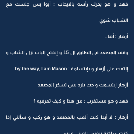
فهد و هو يحرك رأسه بالإيجاب : أيوا بس جلست مع
الشباب شوي
أزهار : أها .
وقف المصعد في الطابق ال 15 و إنفتح الباب نزل الشاب و
إلتفت على أزهار و بإبتسامة : by the way, I am Mason
أزهار إبتسمت و جت بترد بس تسكر المصعد
فهد و هو مستغرب : من هذا و كيف تعرفيه ؟
أزهار : لا أبدا كنت ألعب بالمصعد و هو ركب و سألني إذا
كنت ساكنة بنفس المبنى و بس