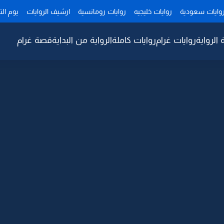
وايات سعودية
روايات خليجيه
روايات رومانسية
ارشيف الروايات
يوم ال
 الرواية
روايات غرام
روايات كاملة
الرواية من البداية
قصة غرام