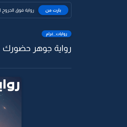
بارت من
رواية فوق الجروح ال
روايات_غرام
رواية جوهر حضورك اعل