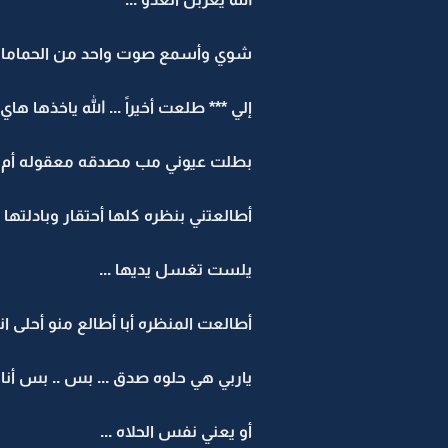
شوي وأسمع صوت واحد من الحمامات
إلي *** طلعت أخيراً ... الله ياخذها هاي
بطلت عيوني مب مصدقه معقوله أم كع
أطالعتني بنظره كلها أحتقار وبادلتها 
يلست تغسل يديها ...
أطالعت المنظره أبا أطالع منو أحلى انا
ياربي هي حلوه صدق ... بس .. بس أنا أح
أو يعني نفس الحلاه ...