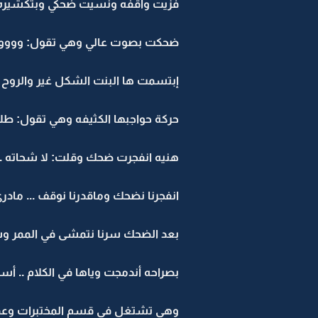
فزيت واقفه ونسيت ضحكي وبتكشيره ق
ضحكت بصوت عالي وهي تقول: ووووووو
إبتسمت ها البنت الشكل غير والروح
حركة حواجبها الكثيفه وهي تقول: طلابب
هنيه انفجرت ضحك وقلت: لا شحاته ..
انفجرنا نضحك وماقدرنا نوقف ... مادري
بعد الضحك سرنا نتمشى في الممر وس
بصراحه أندمجت وياها في الكلام .. أسمه
وهي تشتغل في قسم المختبرات وعمرها 26 سنه .. أكبر عني بثلاث 