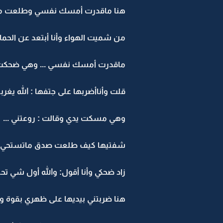
هنا ماقدرت أمسك نفسي وطلعت من 
من شميت الهواء وأنا أبتعد عن الحما
ماقدرت أمسك نفسي ... وهي ضحكت 
قلت وأناأضربها على جتفها : الله يغربله
وهي مسكت يدي وقالت : روعتني ...
شفتيها كيف طلعت صدق ماتستحي ..
زاد ضحكي وأنا أقول: والله أول شي تح
هنا ضربتني بيديها على ظهري بقوة وقا