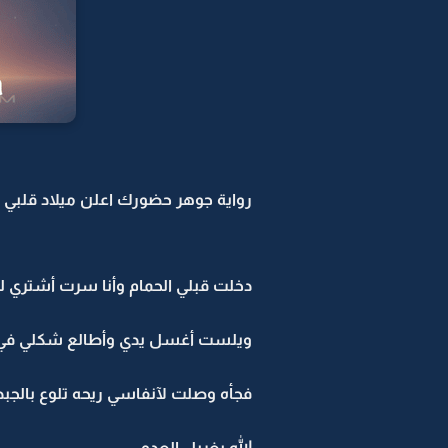
رواية جوهر حضورك اعلن ميلاد قلبي -20
دخلت قبلي الحمام وأنا سرت أشتري لي 
ويلست أغسل يدي وأطالع شكلي في ال
فجأه وصلت لآنفاسي ريحه تلوع بالجب
الله يغربل العدو ...