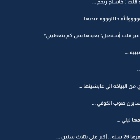
لت : خاستج ريحج ...
والله حلللوووه عيديها..
 غير قلت أستهبل: بعيدها بس كم بتعطيني؟
به ...
.
 من البياخه الي عايشينها ...
ايرن صوب الكوفي ...
ا ليلي ...
سنين ...