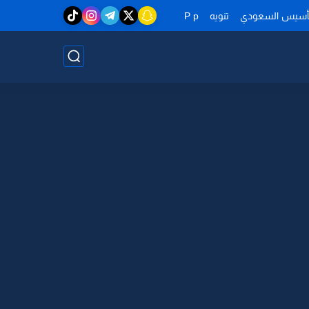
تأسيس السعودي
تنويه
P p