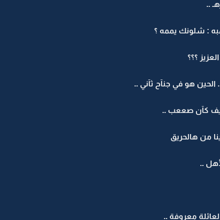
 ..
به : شلونك يممه ؟
لعزيز ؟؟؟
الحين هو في جنآح ثآني ..
يف كآن صععب ..
نا من هالحريق
هل ..
عائلة معروفة ..