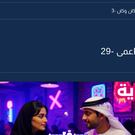
ن وكان -3
مى -29