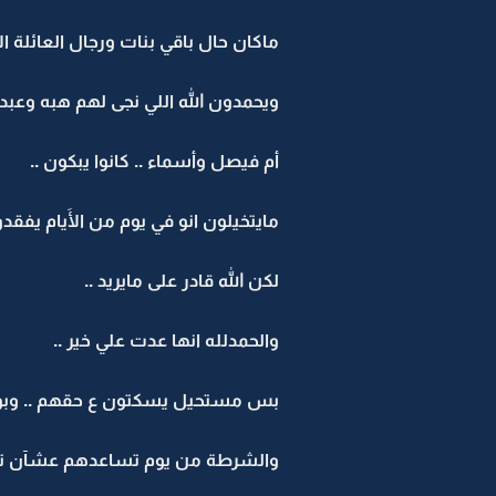
ماكان حال باقي بنات ورجال العائلة ا
ويحمدون الله اللي نجى لهم هبه وعبد ا
أم فيصل وأسماء .. كانوا يبكون ..
مايتخيلون انو في يوم من الَأيام يفقدو
لكن الله قادر على مايريد ..
والحمدلله انها عدت علي خير ..
بس مستحيل يسكتون ع حقهم .. وبو خا
والشرطة من يوم تساعدهم عشآن ت