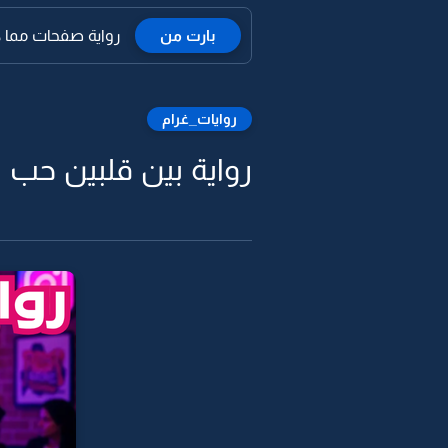
بارت من
رواية صفحات مما كا
روايات_غرام
رواية بين قلبين حب اع