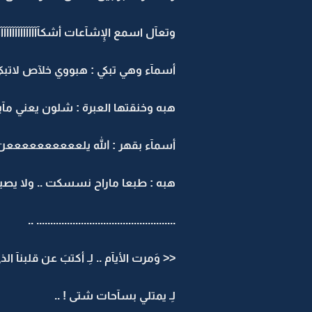
وتعآل اسمع الِإشآعات أشكآآآآآآآآآآآآآآآل
أسمآء وهي تبكي : هبووي خلآص لاتبك
هبه وخنقتها العبرة : شلون يعني مآبكي
أسمآء بقهر : الله يلععععععععععن ا
هبه : طبعا ماراح نسسكت .. ولا يصير ل
.................................................. ..
<< وَمرت الأيآم .. لِـ أكتبَ عن قلبنآ الذ
لِـ يمتلي بسآحات شتى ! ..