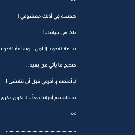
همسة فِي أذنكَ معشوقي !
تِلكـ هي حيآتُنا ..!
ساعة تغدو بِـ الَـآمل .. وسآعةً تغدو بالَ
ضجيج ما يأتي من بعيد ..
لِـ أعتصم بِـ أحرفي قبل أن تتلاشى !
سنتآقسم أحزاننا معاً .. لِـ نكون ذكرى
>>
.................................................. .......