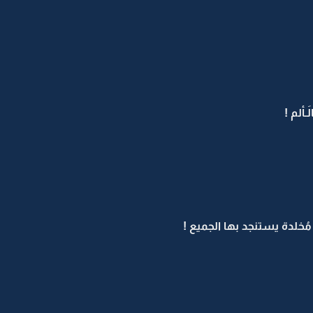
ـألم !
 مُخلدة يستنجد بها الجميع !