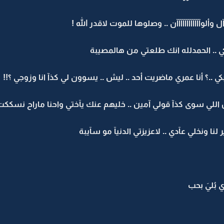
 وألوآآآآآآآآآآآآن .. وصلوها للموت لاقدر الله !
ي .. الحمدلله انك طلعتي من هالمصيبة
 ..؟ أنا عمري ماضريت أحد .. ليش .. يسوون لي كذآ انا وزوجي ؟!!
للي سوى كذآ قولي آمين .. خليهم عنك يآختي واحنا ماراح نسككت
نا ونخلي عآدي .. لاعزيزتي الدنيآ مو سآيبة
ي بُليَ بحب