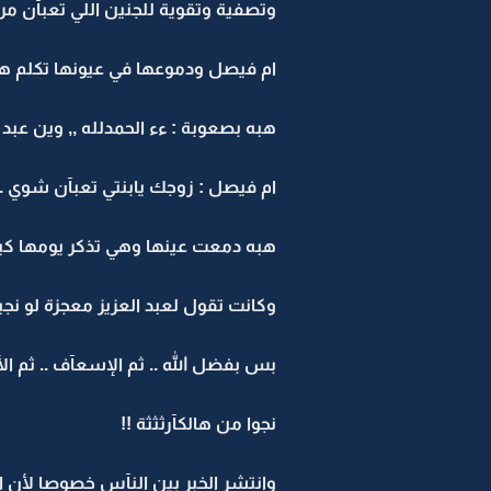
وتصفية وتقوية للجنين اللي تعبآن مرهـ
ام فيصل ودموعها في عيونها تكلم ه
هبه بصعوبة : ءء الحمدلله ,, وين عبد ا
ام فيصل : زوجك يابنتي تعبآن شوي .. 
هبه دمعت عينها وهي تذكر يومها ك
وكانت تقول لعبد العزيز معجزة لو نجي
بس بفضل الله .. ثم الإسعآف .. ثم الأ
نجوا من هالكآرثثثة !!
وانتشر الخبر بين النآس خصوصا لأن ال