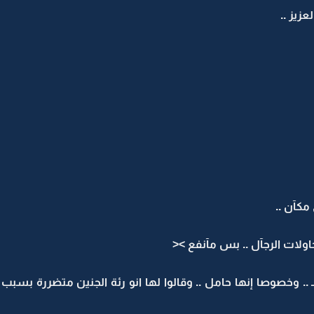
زيز ..
مكآن ..
اولات الرجآل .. بس مآنفع ><
ـ .. وخصوصا إنها حامل .. وقالوا لها انو رئة الجنين متضررة بسب