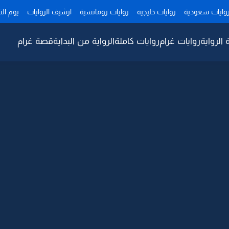
وايات سعودية
روايات خليجيه
روايات رومانسية
ارشيف الروايات
يوم ال
 الرواية
روايات غرام
روايات كاملة
الرواية من البداية
قصة غرام