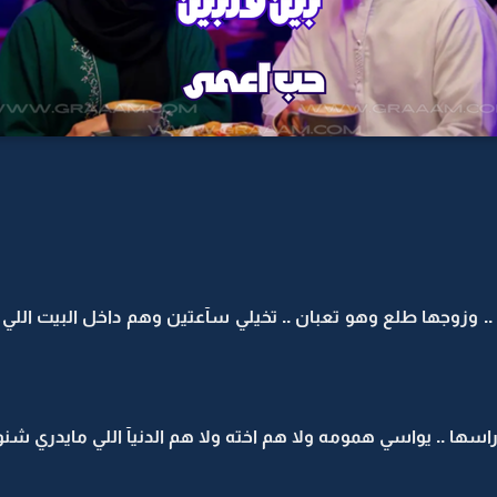
 وزوجها طلع وهو تعبان .. تخيلي سآعتين وهم داخل البيت اللي مل
ها .. يواسي همومه ولا هم اخته ولا هم الدنيآ اللي مايدري شنو م