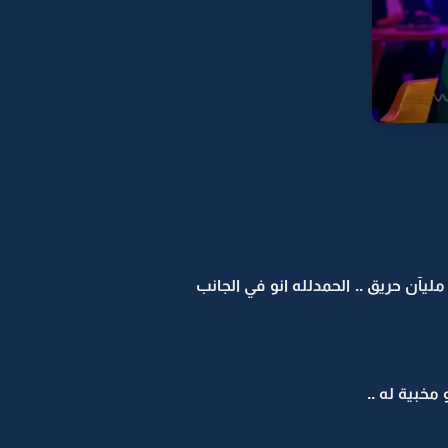
يآن حريق .. الحمدلله انو في الجانب
خبية له ..