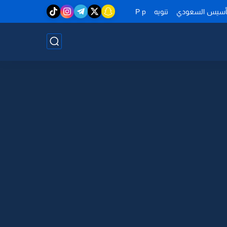
تأسيس السعودي
تنويه
P p