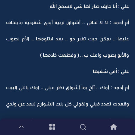
علي : أنا خايف صار لها شي لاسمح الله
أم أحمد : لا لا تحاتي .. أشواق تربية أيدي شقردية ماينخاف
عليها .. يمكن حبت تغير جو .. بعد لاتلومها .. الأم بصوب
والأبو بصوب وامك ب .. ( وقطعت كلامها )
علي : أمي شفيها
أم أحمد : أمك .. آآخ يما أشواق نظر عيني .. امك ياتني البيت
وقعدت تهدد فيني وتقولي خل بنت الشوارع تبعد عن ولدي
.. وراحت كسرت باب البيت على البنت وعطتها كف ..