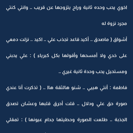
اخوي يحب وحده ثانية وراح يتزوجها عن قريب .. وانتي كنتي
مجرد نزوة له
أشواق ( ماصدق .. أكيد قاعد تجذب علي .. اكيد .. نزلت دمعي
على خدي ولا أمسحها وأقولها بكل كبرياء ) : علي يحبني
ومستحيل يحب وحدة ثانية غيري ..
فاطمة : أنتي هييي .. شنو هالثقة هاا .. ( تذكرت أنا عندي
صورة حق علي ودلال .. قلت أحرق قلبها وعشان تصدق
الجذبة .. طلعت الصورة وحطيتها جدام عيونها ) : تمقلي