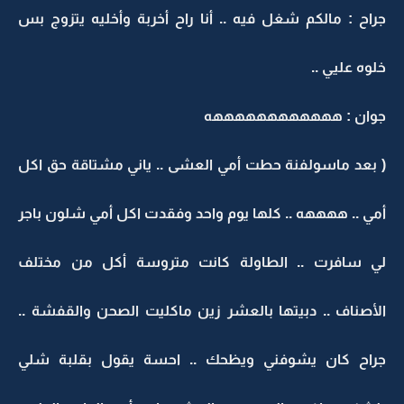
جراح : مالكم شغل فيه .. أنا راح أخربة وأخليه يتزوج بس
خلوه عليي ..
جوان : ههههههههههههه
( بعد ماسولفنة حطت أمي العشى .. ياني مشتاقة حق اكل
أمي .. ههههه .. كلها يوم واحد وفقدت اكل أمي شلون باجر
لي سافرت .. الطاولة كانت متروسة أكل من مختلف
الأصناف .. دبيتها بالعشر زين ماكليت الصحن والقفشة ..
جراح كان يشوفني ويظحك .. احسة يقول بقلبة شلي