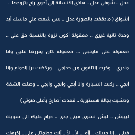
عدل .. شوفي عدل .. هاذي الأنسانة الي أخوي راح يتزوجها ..
أشواق ( مادققت بالصورة عدل .. بس شفت علي ماسك أيد
وحدة ثانية غيري .. معقولة أكون نزوة بالنسبة حق علي ..
معقولة علي مايحبني ... معقولة كان يقزرها عليي وانا
مادري .. وخرت التلفون من جدامي .. وركضت برا الحمام وانا
أبجي .. ركبت السيارة وانا أبجي وأبجي وأبجي .. وصلت الشقة
ودشيت بجالة هستيرية .. قعدت أصارخ بأعلى صوتي )
ليييش .. ليش تسوي فيني جذي .. حرام عليك الي سويتة
فيني .. انا حبيتك .. آآه ... لأ .. لأ .. أنت حطمتني علي .. اكرهك