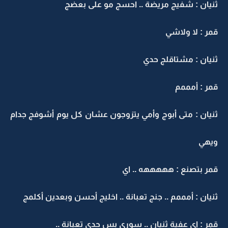
ثنيان : شفيج مريضة .. احسج مو على بعضج
قمر : لا ولاشي
ثنيان : مشتاقلج حدي
قمر : أمممم
ثنيان : متى أبوج وأمي يتزوجون عشان كل يوم أشوفج جدام
ويهي
قمر بتصنع : هههههه .. اي
ثنيان : أمممم .. جنج تعبانة .. اخليج أحسن وبعدين أكلمج
قمر : اي عفية ثنيان .. سوري بس حدي تعبانة ..