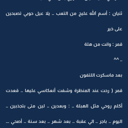
ثنيان : أسم الله عليج من التعب .. يلا عيل حوبي تصبحين
على خير
قمر : وانت من هلة
.. ^^
بعد ماسكرت اللتفون
قمر ( رحت عند المنظرة وشفت أنعكاسي عليها .. قعدت
أكلم روحي مثل الهبلة .. : وبعدين .. لين متى بتجذبين ..
اليوم .. باجر .. الي عقبة .. بعد شهر .. بعد سنة .. أصحي ...