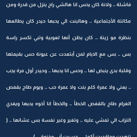
فاشلة .. ولانة كان يحس انا هالشي راح ينزل من قدرة ومن
مكانتة الأجتماعية .. وهالبنت الي يحبها حيدر كان يطالعها
بنظرة مو زينة .. كان يظن أنها لعوبية وتبي تكسر راسة
بس .. بس مع الايام لمن أبتعدت عن عيونة حس بقيمتها
وقلبة بدى ينبض لها .. وحس انا يحبها .. وحيدر أول مرة يجب
.. يعني ولا عمرة كلم بنت ولا عمرة حب .. ويوم طاح بقفص
الغرام طاح بالقفص الخطأ .. والخطأ انا أخوه يحبها ويفدي
التراب الي تمشي عليه .. وتغير وغير نفسة بس عشانها .. (
تنهدت وماقدرت أكمل .. حسيت أني مخنوق .. )