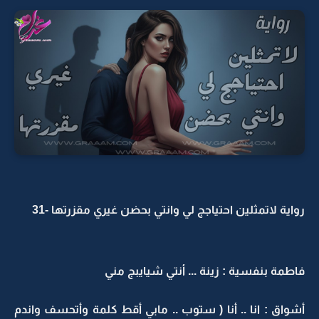
رواية لاتمثلين احتياجج لي وانتي بحضن غيري مقزرتها -31
فاطمة بنفسية : زينة ... أنتي شيايبج مني
أشواق : انا .. أنا ( ستوب .. مابي أقط كلمة وأتحسف واندم