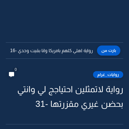
بارت من
رواية اهلي كلهم بامريكا وانا بقيت وحدي -15
0
روايات_غرام
رواية لاتمثلين احتياجج لي وانتي
بحضن غيري مقزرتها -31