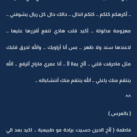
.. أكرهكم كلكم .. كلكم انذال .. حالك حال كل ريال يشوفني ..
مهزومة مذلولة .. أكيد قلت هاذي تنفع أقزرها عليها ..
لاعندها سند ولا ظهر .. بس أنا أراويك .. والله لحرق قلبك
مثل ماحرقت قلبي .. آآخ يماا آآ .. أنا عمري ماراح أترقع .. الله
ينتقم منك ياعلي .. الله ينتقم منك أننشاءاله ..
^^
( بالعرس )
فاطمة ( آآخ الحين حسيت براحة مو طبيعية .. اكيد بعد الي