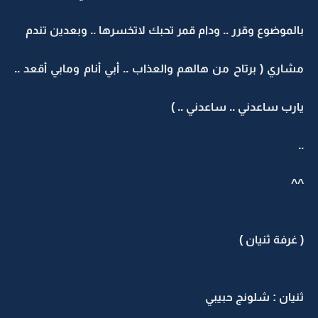
بالموضوع وقرر .. ودام قمر تحبك لاتخسرها .. وبعدين تندم
مشاري ( برتاح من هالهم والعذاب .. أبي أنام ومابي أقعد ..
يارب ساعدني .. ساعدني .. )
..
^^
( غرفة ثنيان )
ثنيان : شلونج حبيبي