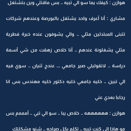
هوازن : كيفك يما سو الي تبيه .. بس ماقتلي وين بتشتغل
مشاري : أنا أعرف واحد يشتغل بالبورصة وعندهم شركات
تتبنى المبتدئين مثلي .. والي يشوفون عنده خبرة فطرية
مثلي يشغلونة عندهم .. أنا خلاص زهقت من شي أسمة
دراسة .. لاتقوليلي صير جامعي ... عندج ثنيان .. سوي فيه
الي تبين .. خليه جامعي خليه دكتور خليه مهندس بس انا
رجاءا بعدي عني
هوازن : ههههههه .. خلاص يبا .. سو الي تبي .. أمممم بس
مو هاذا الي كنت تبيه .. تكلم بكل صراحه .. شنو مشكلتك