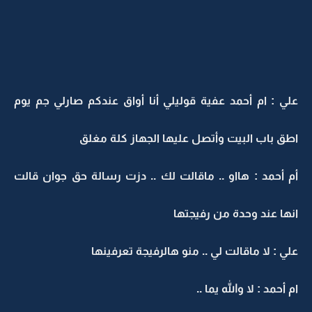
علي : ام أحمد عفية قوليلي أنا أواق عندكم صارلي جم يوم
اطق باب البيت وأتصل عليها الجهاز كلة مغلق
أم أحمد : هااو .. ماقالت لك .. دزت رسالة حق جوان قالت
انها عند وحدة من رفيجتها
علي : لا ماقالت لي .. منو هالرفيجة تعرفينها
ام أحمد : لا والله يما ..