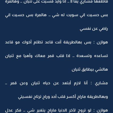
قاطعها مشاري يما آآ .. أنا وايد قسيت على ثنيان .. وهالمرة
بس حسيت اني سويت له شي .. هالمرة بس حسيت اني
راضي عن نفسي
هوازن : بس بهالطريقة أنت قاعد تظلم أخوك مو قاعد
تساعده وتسعدة .. اذا قلب قمر معاك وأهيا مع ثنيان
هالشي بيظايق ثنيان
مشاري : أنا لازم أبتعد عن حياه ثنيان وعن قمر ..
وبهالطريقة ماراح أكسر قلب أحد وراح ترتاح نفسيتي
هوازن : لو تروح لآخر الدنيا ماراح يتغير شي .. فكر عدل