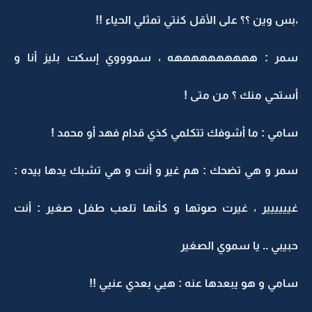
،بس وين ؟؟ على الأقل كنتي تمثلي الحياء !!
سمر : ههههههههههه ، سموووي إسكت بليز أنا و
أستحي منك ؟ من متى !
سامي : ما أشوفك تتكلمي كذي قدام فهد أو محمد !
سمر و هي تضحك : هم غير و أنت و هي تشبك يدها بيده :
غيييييير ، غيرت صوتها و كأنها تلعب طفل صغير : أنت
حبيبي .. يا سموي الصغير
سامي و هو يبعدها عنه : هيي بعدي عنيي !!