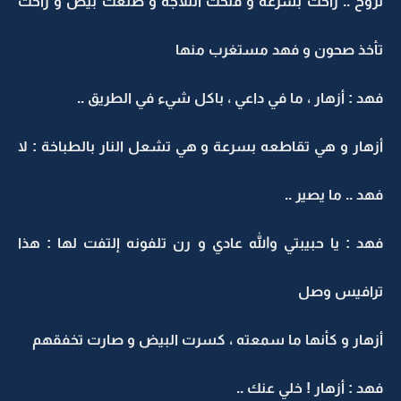
تروح .. راحت بسرعة و فتحت الثلاجة و طلعت بيض و راحت
تأخذ صحون و فهد مستغرب منها
فهد : أزهار ، ما في داعي ، باكل شيء في الطريق ..
أزهار و هي تقاطعه بسرعة و هي تشعل النار بالطباخة : لا
فهد .. ما يصير ..
فهد : يا حبيبتي والله عادي و رن تلفونه إلتفت لها : هذا
ترافيس وصل
أزهار و كأنها ما سمعته ، كسرت البيض و صارت تخفقهم
فهد : أزهار ! خلي عنك ..