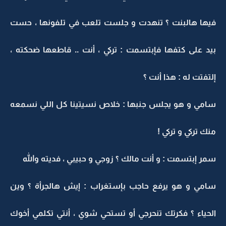
فيها هالبنت ؟ تنهدت و جلست تلعب في تلفونها ، حست
بيد على كتفها فإبتسمت : تركي ، أنت .. قاطعها ضحكته ،
إلتفتت له : هذا أنت ؟
سامي و هو يجلس جنبها : خلاص نسيتينا كل اللي نسمعه
منك تركي و تركي !
سمر إبتسمت : و أنت مالك ؟ زوجي و حبيبي ، فديته والله
سامي و هو يرفع حاجب بإستغراب : إيش هالجرأة ؟ وين
الحياء ؟ فكرتك تنحرجي أو تستحي شوي ، أنتي تكلمي أخوك