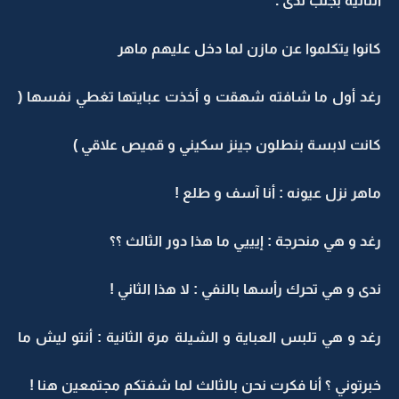
الثانية بجنب ندى .
كانوا يتكلموا عن مازن لما دخل عليهم ماهر
رغد أول ما شافته شهقت و أخذت عبايتها تغطي نفسها (
كانت لابسة بنطلون جينز سكيني و قميص علاقي )
ماهر نزل عيونه : أنا آسف و طلع !
رغد و هي منحرجة : إيييي ما هذا دور الثالث ؟؟
ندى و هي تحرك رأسها بالنفي : لا هذا الثاني !
رغد و هي تلبس العباية و الشيلة مرة الثانية : أنتو ليش ما
خبرتوني ؟ أنا فكرت نحن بالثالث لما شفتكم مجتمعين هنا !