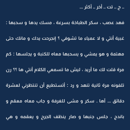
.. ح .. تت .. أخر .. أكثر ...
فهد عصب ، سكر الطباخة بسرعة ، مسك يدها و سحبها :
غبية أنتي و لا عمياء ما تشوفي ؟ إنجرحت يدك و مانك حتى
مهتمة و هو يمشي و يسحبها معاه للكنبة و يجلسها : كم
مرة قلت لك ما أريد ، ليش ما تسمعي الكلام أنتي ها ؟؟ رن
تلفونه مرة ثانية تنهد و رد : أتستطيع أن تنتظرني لعشرة
دقائق ... آها . سكر و مشى للغرفة و جاب معاه معقم و
باندج ، جلس جنبها و صار ينظف الجرح و يعقمه و هي