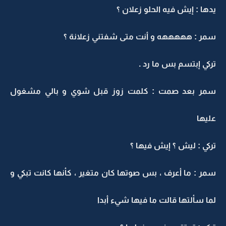
يدها : إيش فيه الحلو زعلان ؟
سمر : هههههه و أنت متى شفتني زعلانة ؟
تركي إبتسم بس ما رد .
سمر بعد صمت : كلمت زوز قبل شوي و بالي مشغول
عليها
تركي : ليش ؟ إيش فيها ؟
سمر : ما أعرف ، بس صوتها كان متغير ، كأنها كانت تبكي و
لما سألتها قالت ما فيها شيء أبدا