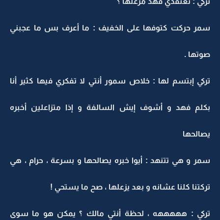
تركي : تعتقدي فهد مزعلها ؟
سمر حركت كتوفها على الخفيف : ما أعرف بس ما عجبني
صوتها .
تركي إبتسم لها : خلاص سمور أنتي لا تفكري فيها كثير أنا
بكلم فهد و أشوف إيش السالفة و إذا متزاعلين أخبره
يصالحها
سمر و هي تتنهد : أيوا خبره يصالحها و بسرعة ، حرام ، هي
تركتنا كلنا عشانه و بعد يزعلها ، صح ما يستحي !
تركي : هههههه ، لحظة أنتي مالك ؟ يمكن هو ما سوى