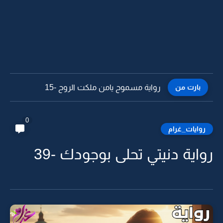
بارت من
رواية مسموح يامن ملكت الروح -15
0
روايات_غرام
رواية دنيتي تحلى بوجودك -39