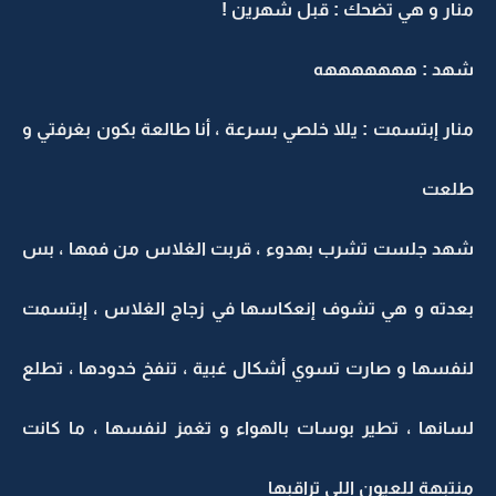
منار و هي تضحك : قبل شهرين !
شهد : هههههههه
منار إبتسمت : يللا خلصي بسرعة ، أنا طالعة بكون بغرفتي و
طلعت
شهد جلست تشرب بهدوء ، قربت الغلاس من فمها ، بس
بعدته و هي تشوف إنعكاسها في زجاج الغلاس ، إبتسمت
لنفسها و صارت تسوي أشكال غبية ، تنفخ خدودها ، تطلع
لسانها ، تطير بوسات بالهواء و تغمز لنفسها ، ما كانت
منتبهة للعيون اللي تراقبها