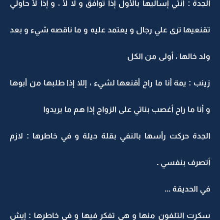
الجدة : أنتي إسأليها بالأول إذا توافق و لا لأ ، و إذا لأ حاولي
تقنعيها ترى علي رجال و يعتمد عليه و ما ناقصه شيء و بعد
ولد خالها ، أولى من الكل
زينب : يمة أنا ما راح أقنعها لشيء ، إللا إذا طلبها من أبوها
و أنا ما راح أغصب بناتي على الزواج إذا هم ما يريدوا
الجدة حركت رأسها بالنفي بقلة حيلة و في خاطرها : لازم
أتصرف بنفسي .
في الحديقة ...
سكرت التلفون منها و هي تفكر فيها و في خاطرها : إيش