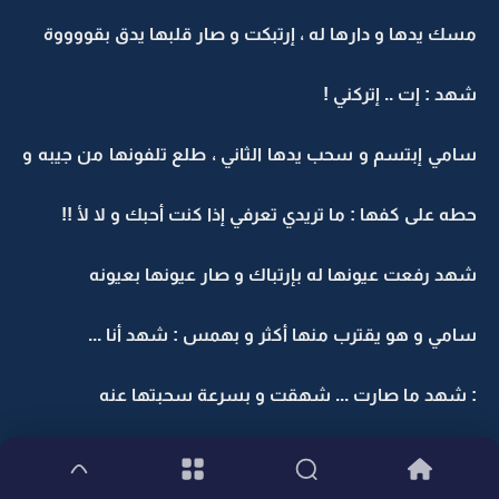
مسك يدها و دارها له ، إرتبكت و صار قلبها يدق بقووووة
شهد : إت .. إتركني !
سامي إبتسم و سحب يدها الثاني ، طلع تلفونها من جيبه و
حطه على كفها : ما تريدي تعرفي إذا كنت أحبك و لا لأ !!
شهد رفعت عيونها له بإرتباك و صار عيونها بعيونه
سامي و هو يقترب منها أكثر و بهمس : شهد أنا ...
: شهد ما صارت ... شهقت و بسرعة سحبتها عنه
منار و هي تلتفت لسامي : هييي أنت إيش كنت تريد تسوي