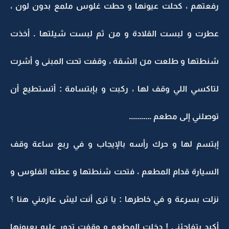
رفعتهم ، كحلت عيونها و حطت غلوس ملمع بدون لون ،
عطرت و لبست القلادة و من ثم لبست شيلتها . أخذت
شنطتها و طلعت من الشقة ، وقفت تحت المبنى و أشرت
لتاكسي اللي وقف لها ، ركبت و بإبتسامة : أتستطيع أن
توصلني إلى مطعم ...........
إبتسم لها و حرك رأسه بالإيجاب و في ربع ساعة وقف
السيارة قدام المطعم ، فتحت شنطتها و عطته الفلوس و
نزلت بسرعة و في خاطرها : يا ترى أنت ليش عازمني هنا ؟
أكيد بتفاجئني ! دخلت المطعم و وقفت تدور عليه بعيونها