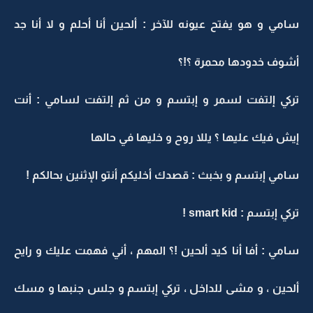
سامي و هو يفتح عيونه للآخر : ألحين أنا أحلم و لا أنا جد
أشوف خدودها محمرة ؟!؟
تركي إلتفت لسمر و إبتسم و من ثم إلتفت لسامي : أنت
إيش فيك عليها ؟ يللا روح و خليها في حالها
سامي إبتسم و بخبث : قصدك أخليكم أنتو الإثنين بحالكم !
تركي إبتسم : smart kid !
سامي : أفا أنا كيد ألحين !؟ المهم ، أني فهمت عليك و رايح
ألحين ، و مشى للداخل ، تركي إبتسم و جلس جنبها و مسك