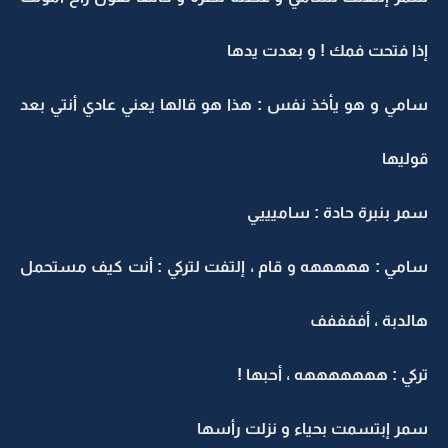
إذا فتحت فمك ! و بعدت يدها
سامي و هو يأخذ نفس : هذا هو قالها يعني عادي أنتي بعد
قوليها
سمر بنبرة حادة : ساميييي
سامي : هههههه و قام ، إلتفت لتركي : أنت كيف مستحمل
هالدبة ، أففففف
تركي : هههههههه ، أحبها !
سمر إبتسمت بحياء و نزلت رأسها