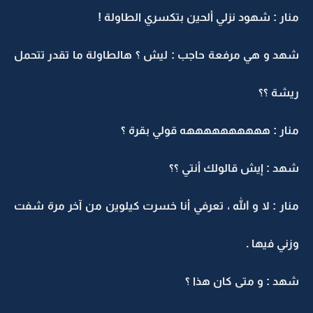
منار : شهود نزلي ألحين بتكسري الطاولة !
شهد و هي مرفعة حاجب : ليش ؟ هالطاولة ما تقدر تتحمل
ريشة ؟؟
منار : ههههههههههه قولي بقرة ؟
شهد : إيش قالولك أنتي ؟؟
منار : لا و الله ، تعرفي أنا خسرت كيلوين من آخر مرة شفت
وزني فيها .
شهد : و متى كان هذا ؟