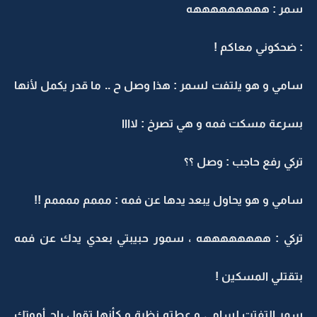
سمر : هههههههههه
: ضحكوني معاكم !
سامي و هو يلتفت لسمر : هذا وصل ح .. ما قدر يكمل لأنها
بسرعة مسكت فمه و هي تصرخ : لاااا
تركي رفع حاجب : وصل ؟؟
سامي و هو يحاول يبعد يدها عن فمه : مممم ممممم !!
تركي : ههههههههه ، سمور حبيبتي بعدي يدك عن فمه
بتقتلي المسكين !
سمر إلتفتت لسامي و عطته نظرة و كأنها تقول راح أموتك