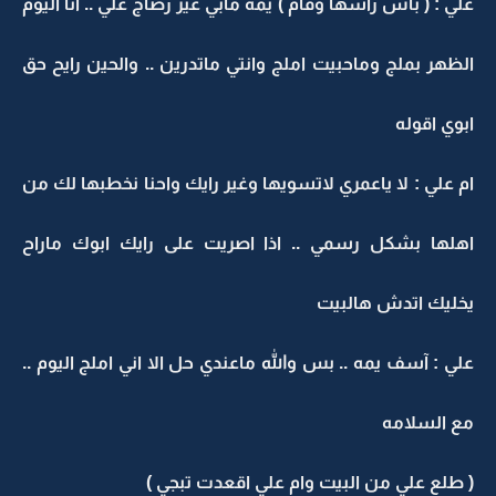
علي : ( باس راسها وقام ) يمه مابي غير رضاج علي .. انا اليوم
الظهر بملج وماحبيت املج وانتي ماتدرين .. والحين رايح حق
ابوي اقوله
ام علي : لا ياعمري لاتسويها وغير رايك واحنا نخطبها لك من
اهلها بشكل رسمي .. اذا اصريت على رايك ابوك ماراح
يخليك اتدش هالبيت
علي : آسف يمه .. بس والله ماعندي حل الا اني املج اليوم ..
مع السلامه
( طلع علي من البيت وام علي اقعدت تبجي )