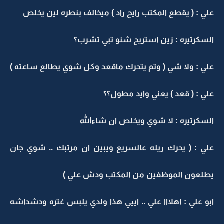
علي : ( يقطع المكتب رايح راد ) ميخالف بنطره لين يخلص
السكرتيره : زين استريح شنو تبي تشرب؟
علي : ولا شي ( وتم يتحرك ماقعد وكل شوي يطالع ساعته )
علي : ( قعد ) يعني وايد مطول؟؟
السكرتيره : لا شوي ويخلص ان شاءالله
علي : ( يحرك ريله عالسريع ويبين ان مرتبك .. شوي جان
يطلعون الموظفين من المكتب ودش علي )
ابو علي : اهلااا علي .. اييي هذا ولدي يلبس غتره ودشداشه