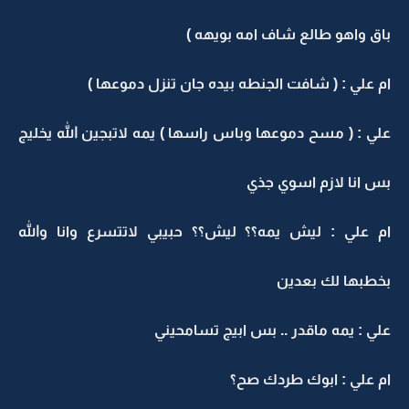
باق واهو طالع شاف امه بويهه )
ام علي : ( شافت الجنطه بيده جان تنزل دموعها )
علي : ( مسح دموعها وباس راسها ) يمه لاتبجين الله يخليج
بس انا لازم اسوي جذي
ام علي : ليش يمه؟؟ ليش؟؟ حبيبي لاتتسرع وانا والله
بخطبها لك بعدين
علي : يمه ماقدر .. بس ابيج تسامحيني
ام علي : ابوك طردك صح؟