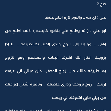
صح؟؟
علي : اي يبه .. واليوم لازم املج عليها
ابو علي : ( تم يطالع علي بنظره خايسه ) اذلف اطلع من
اهني .. مو انا اللي ازوج ولدي الكبير بهالطريقه .. انا اذا
بزوجك اختار لك اشرف البنات واحسنهم ومو تتزوج
بهالطريقه حالك حال زواج المخفر.. كان عبالي اني عرفت
اربيك .. روح تزوجها وداري غلطتك .. وبالمره شيل اغراضك
من بيتي مابي اشوفك لي رجعت
علي : ( وقف وقرب يبي يبوس راس ابوه بس دزه وماخلاه