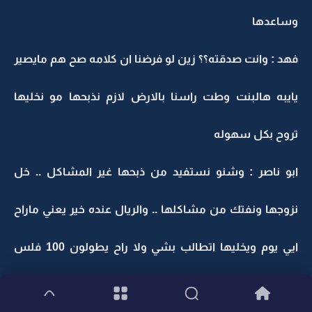
وساعدها
فهد : وانت صدقته؟؟ زين لو فرضنا ان كلامه صح هم مايصير
يايبه هالبنت وطت راسنا بالارض لازم نذبحها مو نخليها
تروح بكل سهوله
ابو ناصر : وشنو نستفيد من ذبحها غير المشاكل .. خل
نزوجها ونفتك من مشاكلها .. والريال عنده خير يعني ماراح
ايي يوم ويخليها اتطالب بشي ولا راح يطولون 100 فلس
من حلالي