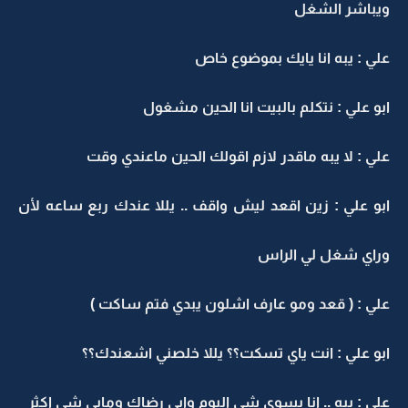
ويباشر الشغل
علي : يبه انا يايك بموضوع خاص
ابو علي : نتكلم بالبيت انا الحين مشغول
علي : لا يبه ماقدر لازم اقولك الحين ماعندي وقت
ابو علي : زين اقعد ليش واقف .. يللا عندك ربع ساعه لأن
وراي شغل لي الراس
علي : ( قعد ومو عارف اشلون يبدي فتم ساكت )
ابو علي : انت ياي تسكت؟؟ يللا خلصني اشعندك؟؟
علي : يبه .. انا بسوي شي اليوم وابي رضاك ومابي شي اكثر