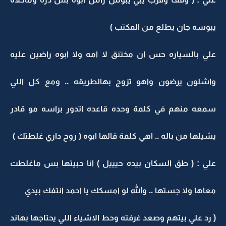
يبوسه جان يطلع من المكتب )
علي بالسياره حس ان مختنق لا امه ولا ابوه راضين عليه
واشلون يرضون واهو تزوج بهالطريقه .. ومع كل اللي
سمعه منهم في كلمة وحده قاعده اتدور براسه مو قادر
يشيلها من باله .. اهي كلمة قالها ابوه ( روح داري غلطتك )
علي : ( طق السكان بيده حيييل ) انا حبيتها بس ماغلطت
معاها ولا جستها .. والله لو امسكك يا احمد انتفك بيدي
( رد علي بيتهم وصعد غرفته وحط الاشياء اللي يحتاجها بهاند