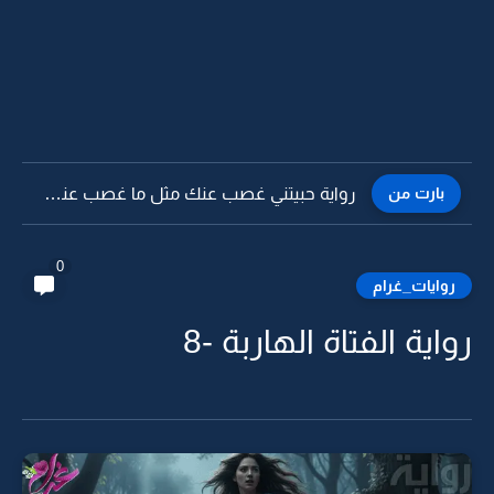
بارت من
رواية حبيتني غصب عنك مثل ما غصب عني حبيتك 10
0
روايات_غرام
رواية الفتاة الهاربة -8