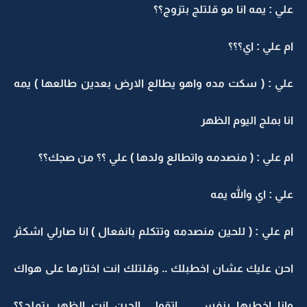
علي : يمه انا مو قلتلج بتزوج؟؟
ام علي : اي؟؟؟
علي : ( سكت مده واهو يطالع الارض بعدين طالعها ) يمه
انا بملج اليوم الظهر
ام علي : ( منصدمه واتطالع ولدها ) علي ؟؟ من صجك؟؟
علي : اي والله يمه
ام علي : ( للحين منصدمه وتتكلم بانفعال ) انا صارلي اشكثر
احن عليك عشان اخطبلك .. وقلتلك انت اختارها على هواك
وانا اخطبها بنفسي .. اتقولي الحين انت الظهر بتملج؟؟