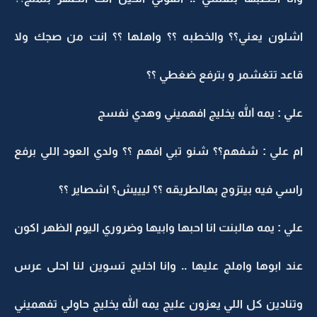
اشلون يعني؟؟ والخطبه ؟؟ واهلها ؟؟ انت من صجك ولا
قاعد تتغشمر و بترفع ضغطي ؟؟
علي : يمه الله يخليج افهميني وهدي نفسج
ام علي : شفهم؟؟ شنو تبي افهم ؟؟ ولدي العود اللي برفع
راسي فيه بيتزوج بهالطريقه ؟؟ ليييش؟ اشصاير ؟؟
علي : يمه هالبنت انا احبها وابيها وضروري اليوم الظهر اكون
عند ابوها واملج عليها .. وانا اخليج تسوين لنا احلى عرس
وتنادين كل اللي يعزون عليج يمه الله يخليج حاولي تفهميني