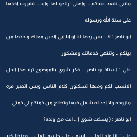
ماتبي تقعد عندكم .. واهلي ارتاحو لها وايد .. فقررت اخذها
على سنة الله ورسوله
ابو ناصر : لا .. بس ردها لنا او انا ايي الحين معاك واخذها من
بيتكم .. وتنتهي خدماتك ومشكور
علي : استاذ بو ناصر .. فكر شوي بالموضوع تره هذا الحل
الانسب لكم ومنها تسكتون كلام الناس وبس اتصير مره
متزوجه ولا احد له شغل فيها وتطلع من ذمتكم لي ذمتي
ابو ناصر : ( يسكت شوي ) .. انت من ولده؟
علي : انا ولد العلي .. اسمي علي جاسم العلي .. وعندنا خير