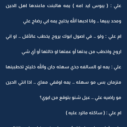
علي : ( يبوس ايد امه ) يمه هالبنت ماعندها اهل الحين
ومحد يبيها .. وانا احبها الله يخليج يمه ابي رضاج علي
ام علي : ولو .. في اصول ابوك يروح يخطب عالأقل .. او اني
اروح واخطب من يدتها أو عمتها او خالتها أو أي شي
علي : يمه لو السالفه جذي سهله جان والله خليتج تخطبينها
منزمان بس مو سهله .. يمه اوقفي معاي .. اذا انتي الحين
مو راضيه علي .. عيل شنو بتوقع من ابوي؟
ام علي : ( ساكته ماترد عليه )