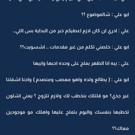
ابو علي : شالموضوع ؟؟
علي : ادري ان كان لازم اعطيكم خبر من البداية بس اللي..
ابو علي : خلصني تكلم من غير مقدمات .. اشسويت؟؟
علي : يبه انا الظهر بملج على وحده احبها وابيها
ابو علي : ( يطالع ولده واهو معصب ومنصدم ) واحنا اشقلنا
غير جذي؟ مو قلتلك بنخطب لك ولازم تتزوج ؟ يعني اشلون
تخطبها بنفسك واليوم بتملج عليها واهلك مو موجودين
معاك؟؟