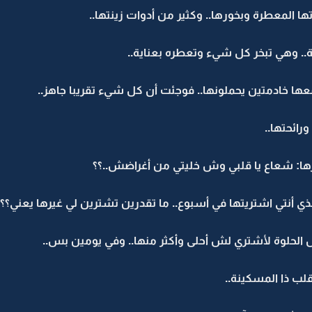
ا المعطرة وبخورها.. وكثير من أدوات زينتها..
.. وهي تبخر كل شيء وتعطره بعناية..
عها خادمتين يحملونها.. فوجئت أن كل شيء تقريبا جاهز..
رائحتها..
رها: شعاع يا قلبي وش خليتي من أغراضش..؟؟
أنتي اشتريتها في أسبوع.. ما تقدرين تشترين لي غيرها يعني؟؟
نش الحلوة لأشتري لش أحلى وأكثر منها.. وفي يومين بس..
ب ذا المسكينة..