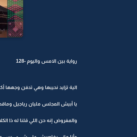
رواية بين الامس واليوم -128
الية تزايد نحيبها وهي تدفن وجهها أكث
يا أبيش المجلس مليان رياجيل وماقدرت
والمفروض إنه حن اللي قلنا له ذا الكلا
وأنا ماني بغاصبش على شيء.. بس ما 