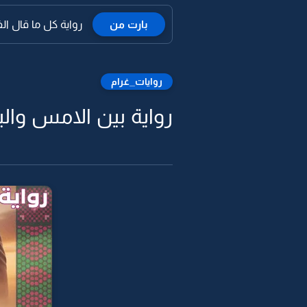
بارت من
رواية كل ما قال ال
روايات_غرام
رواية بين الامس واليوم 