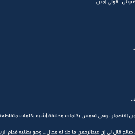
رش.. قولي آمين..
*
.
ن الانهمار.. وهي تهمس بكلمات مختنقة أشبه بكلمات متقاطعة
 صالح قال لي إن عبدالرحمن ما خلا له مجال... وهو يطلبه قدام الريا