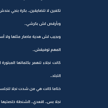
تكفين لا تتضايقين.. بكرة بنجي عند
وبأرقص لش بكرشي..
وبجيب لش هدية ماصار مثلها ولا أستو
المهم توفيقش..
كانت نجلاء تنهمر بكلماتها المبتورة
التبلد..
ختاما كانت هي من شدت نجلا لتجلسه
نجلا بس.. اقعدي.. الشنطة خلصتيها م