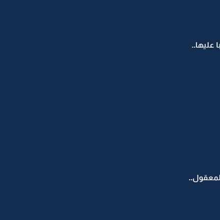
عليها..
لمعقول..