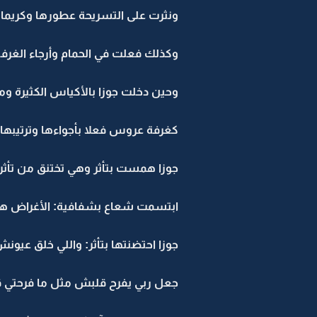
ونثرت على التسريحة عطورها وكريماته
وكذلك فعلت في الحمام وأرجاء الغرفة
وحين دخلت جوزا بالأكياس الكثيرة وم
كغرفة عروس فعلا بأجواءها وترتيبها و
جوزا همست بتأثر وهي تختنق من تأث
ابتسمت شعاع بشفافية: الأغراض هذي 
جوزا احتضنتها بتأثر: واللي خلق عيو
جعل ربي يفرح قلبش مثل ما فرحتي قل