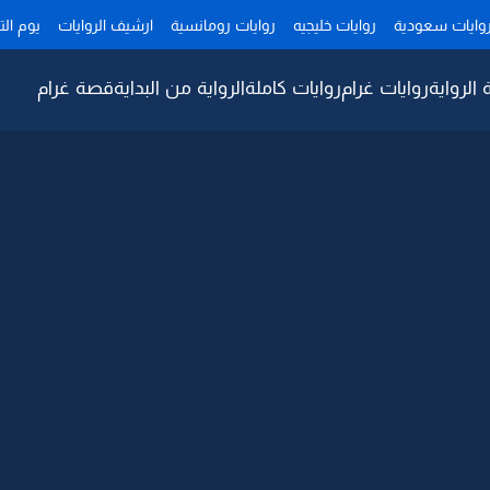
وايات سعودية
روايات خليجيه
روايات رومانسية
ارشيف الروايات
يوم ال
 الرواية
روايات غرام
روايات كاملة
الرواية من البداية
قصة غرام