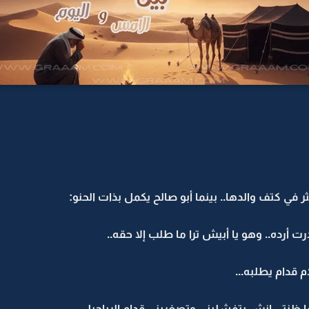
ر في كتف والدها.. بينما أبو صالح يكمل بذات الحنو:
 أرده.. وهو يا أبيش ترا ما طلب إلا حقه..
م قدام يطلبه...
ظنتي إنش بتفشليني وتصغريني قدام الرياجيل..