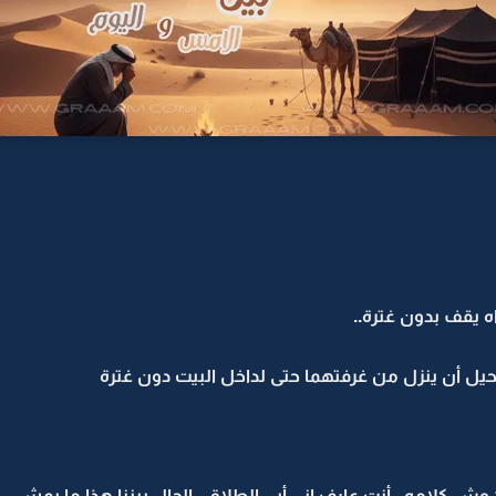
 يقف بدون غترة..
ل أن ينزل من غرفتهما حتى لداخل البيت دون غترة
وش كلامه.. أنت عارف إني أبي الطلاق.. الحال بيننا هذا ما يمشي