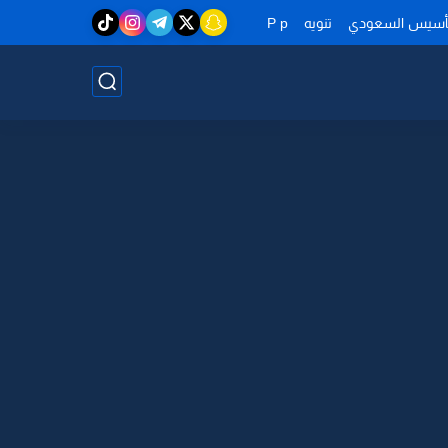
تأسيس السعودي
تنويه
P p