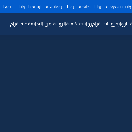
وايات سعودية
روايات خليجيه
روايات رومانسية
ارشيف الروايات
يوم ال
 الرواية
روايات غرام
روايات كاملة
الرواية من البداية
قصة غرام