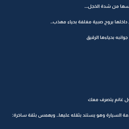
سها من شدة الخجل...
داخلها بروح صبية مغلفة بحياء مهذب..
وانبه بحياءها الرقيق
قول غانم يتصرف معك
دمة السيارة وهو يستند بثقله عليها.. ويهمس بثقة ساخرة: