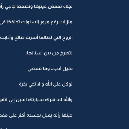
نجلاء تغمض عينيها وتضغط جانبي رأ
مازالت رغم مرور السنوات تحتفظ في 
الروح التي لطالما أسرت صالح وأذابت ج
لتصرخ من بين أسنانها:
قليل أدب.. وما تستحي
توكل على الله و لا تجي بكرة
والله لما تحرك سيارتك الحين إني لأ
حينها رأته يميل بجسده أكثر على مق