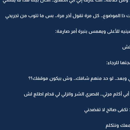
ت ذا الموضوع.. كل مرة تقول آخر مرة.. بس ما تتوب من تجريحي
نيه للأعلى ويهمس بنبرة أمر صارمة:
 لش
تها للرجاء:
ابي وبعد.. لو حد منهم شافك.. وش بيكون موقفك؟؟
أبي أكلم مرتي.. اقصري الشر وانزلي لي قدام اطلع لش
ا: تكفى صالح لا تفضحني
 معك ونتكلم