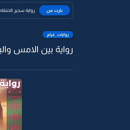
بارت من
رواية سجير الانتقام -
روايات_غرام
رواية بين الامس واليوم