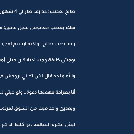
صالح بغضب: كذابة.. صار لي 4 شهور ما شفتش يالظالمة.. وكل ما طلبت أشوفش تحججتي بألف حجة..
نجلاء بغضب مغموس بخجل عميق: قومي 
رغم غضب صالح.. ولكنه ابتسم لمجرد 
يومش خايفة ومستحية كان جبتي أ
والله ما حد قال لش تجيني بروحش في 
أنا بصراحة فهمتها دعوة.. ولو جيتي لل
وبعدين واحد ميت من الشوق لمرته..
ليش مكبرة السالفة.. ترا كلها إلا كم 