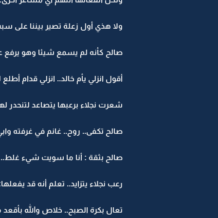
ولا هذي أول زعلة تصير بيننا على سب
صالح كأنه لم يسمع شيئا وهو يرفع عي
أقول انزلي يأم خالد.. انزلي قدام أطلع
شعرت نجلاء برعبها يتصاعد لتنحدر لهج
صالح تكفى.. روح.. غانم في غرفته و
صالح بثقة : أنا ما سويت شيء غلط.. 
رعب نجلاء يتزايد.. تعلم أنه قد يفعله
تعال بكرة الصبح.. خلاص والله بأقعد