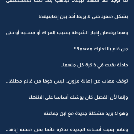
لذا توجه كلا منهما لبيته.. ليذهب يعد ذلك للمستشفى
بشكل منفرد حتى لا يربط أحد بين إصابتيهما
وهما يرفضان إخبار الشرطة بسبب العراك أو مسببه أو حتى
من قام بالتعارك معهما!!!
حادثة بقيت في ذاكرة كل منهما..
توقف مهاب عن إهانة مزون.. ليس خوفا من غانم مطلقا..
وإنما لأن الفصل كان يوشك أساسا على الانتهاء
وهو لا يريد مشكلة جديدة مع ابن جماعته
وغانم بقيت أسنانه الجديدة تذكره دائما بمن منحته إياها..