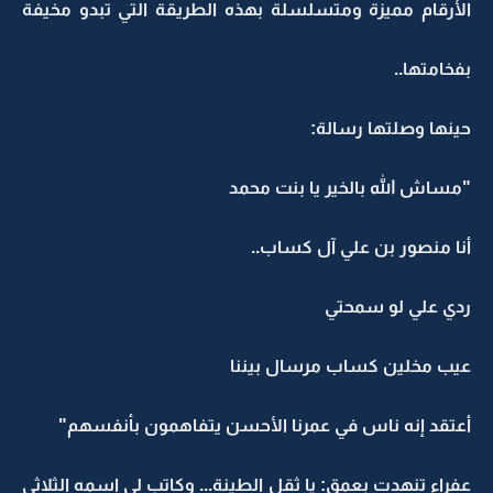
الأرقام مميزة ومتسلسلة بهذه الطريقة التي تبدو مخيفة
بفخامتها..
حينها وصلتها رسالة:
"مساش الله بالخير يا بنت محمد
أنا منصور بن علي آل كساب..
ردي علي لو سمحتي
عيب مخلين كساب مرسال بيننا
أعتقد إنه ناس في عمرنا الأحسن يتفاهمون بأنفسهم"
عفراء تنهدت بعمق: يا ثقل الطينة... وكاتب لي اسمه الثلاثي