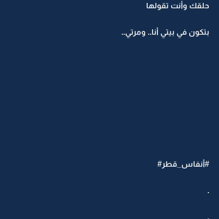
حلقك وأنت تقولها
بتكون في بيتي أنا.. ومرتي..
#أنفاس_قطر#
.
.