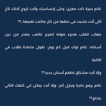
غانم بنبرة ذات مغزى: وش إحساسك وأنت تزوج أختك لأخ
اللي أنت نشبت في حلقها من كثر ماكنت تهينها..؟؟
مهاب انقلب هدوء صوته لصرير غاضب يصدر من بين
أسنانه: غانم توك قبل كم يوم.. تقول ماعادنا طلاب في
الكلية
وإلا أنت مشتاق لطقم أسنان جديد؟؟
غانم يرفع حاجبا وينزل آخر: وإلا أنت يمكن تبي كتفك الثاني
ينخلع؟؟