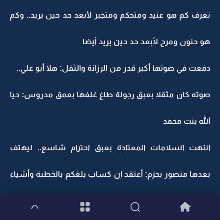
تعرف كم هو عنيد ومتحكم ومتجبر لأبعد حد حين يريد.. وكم
هو حنون ومرح لأبعد حد حين يريد أيضا
دفعت في صوتها أكبر قدر من الرزانة والثقل: هلا أبو علي..
صوته كان مثقلا بعبق رجولة طاغ غلفها بعمق مدروس: حيا
الله بنت محمد
انتهت السلامات المعتادة بعبق احترام شاسع.. ليهتف
بعدها منصور بحزم: أعتقد إن كساب بلغكم بالخطبة وأشياء
ثانية غيرها