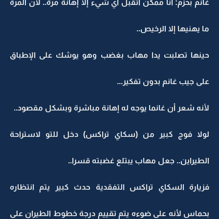
غانم بحزم: أنا ممكن أتقبل أي شيء إلا إهانة مرة.. لأن المرة
ما يهنيها إلا الرخيص..
حينها تصلبت يدا مهاب بغضب وهو يوشك على الإطباق
على جيب غانم بدون تفكير...
لأنه شعر أن غانما يوجه له إهانة مباشرة وبشكل مقصود..
لولا فوج كبير من (سكاي تراكس) دخل للتو لاستراحة
الطيراين.. جعل مهاب يبتلع غضبته قسرا..
فزيارة السكاي تراكس التفقدية حدث كبير يتم انتظاره
بحماس لأنه على ضوءه يتم تقييم درجة خطوط الطيران على