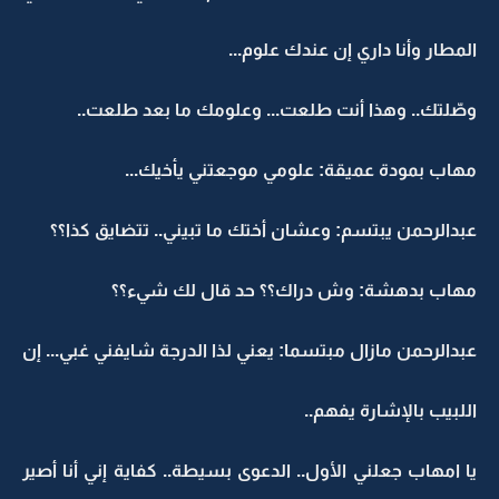
المطار وأنا داري إن عندك علوم...
وصّلتك.. وهذا أنت طلعت... وعلومك ما بعد طلعت..
مهاب بمودة عميقة: علومي موجعتني يأخيك...
عبدالرحمن يبتسم: وعشان أختك ما تبيني.. تتضايق كذا؟؟
مهاب بدهشة: وش دراك؟؟ حد قال لك شيء؟؟
عبدالرحمن مازال مبتسما: يعني لذا الدرجة شايفني غبي... إن
اللبيب بالإشارة يفهم..
يا امهاب جعلني الأول.. الدعوى بسيطة.. كفاية إني أنا أصير