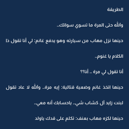
الطريقة
والله حتى المرة ما تسوي سواتك..
حينها نزل مهاب من سيارته وهو يدفع غانم: لي أنا تقول ذا
الكلام يا غنوم..
أنا تقول لي مرة .. أنا؟؟
حينها اتخذ غانم وضعية قتالية: إيه مرة.. والله لا عاد تقول
لبنت زايد آل كسّاب شي.. ياحسابك أنه معي..
حينها لكزه مهاب بعنف: تكلم على قدك ياولد