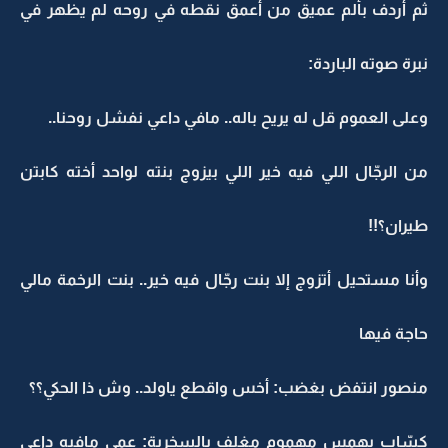
ثم أردف بألم عميق من أعمق نقطه في روحه لم يظهر في
نبرة صوته الباردة:
وعلى العموم قل له يريح باله.. مافي داعي نفشل روحنا..
من الرجّال اللي فيه خير اللي بيزوج بنته لواحد أخته كابتن
طيران؟!!
وأنا مستحيل أتزوج إلا بنت رجّال فيه خير.. بنت الرخمة مالي
حاجة فيها
منصور انتفض بغضب: أخس واقطع ياولد.. وش ذا الحكي؟؟
كسّاب بهمس مهموم مغلف بالسخرية: عمي مافيه داعي