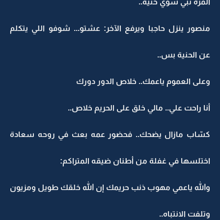
المرة تبي شوي حنية..
منصور ينزل حاجبا ويرفع الآخر: عشتو... شوفو اللي يتكلم
عن الحنية بس..
وعلى العموم ياعمك.. خلاص الدور دورك
أنا راحت علي.. مالي خلق على الحريم خلاص..
كسّاب مازال يضحك.. فحضور عمه بعث في روحه سعادة
اختلسها في غفلة من أطنان ضيقه المتراكم:
والله ياعمي مهوب ذنب حريمك إن الله خلقك طويل ومزيون
وتلفت الانتباه..