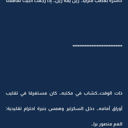
كاسرة بغضب متزايد: زين يمه زين.. إذا رجعت البيت تفاهمنا
*****************************
ذات الوقت..كسّاب في مكتبه.. كان مستغرقا في تقليب
أوراق أمامه.. دخل السكرتير وهمس بنبرة احترام تقليدية:
العم منصور برا..