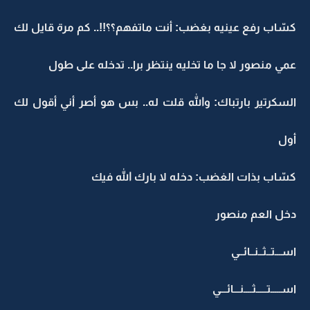
كسّاب رفع عينيه بغضب: أنت ماتفهم؟؟!!.. كم مرة قايل لك
عمي منصور لا جا ما تخليه ينتظر برا.. تدخله على طول
السكرتير بارتباك: والله قلت له.. بس هو أصر أني أقول لك
أول
كسّاب بذات الغضب: دخله لا بارك الله فيك
دخل العم منصور
اســـتــثــنــائــي
اســـــتـــــثــــنـــائـــي