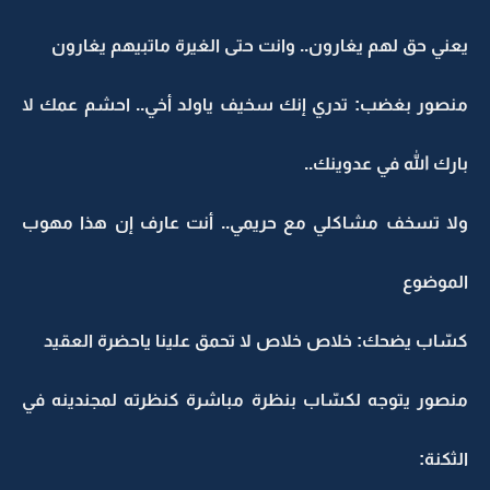
يعني حق لهم يغارون.. وانت حتى الغيرة ماتبيهم يغارون
منصور بغضب: تدري إنك سخيف ياولد أخي.. احشم عمك لا
بارك الله في عدوينك..
ولا تسخف مشاكلي مع حريمي.. أنت عارف إن هذا مهوب
الموضوع
كسّاب يضحك: خلاص خلاص لا تحمق علينا ياحضرة العقيد
منصور يتوجه لكسّاب بنظرة مباشرة كنظرته لمجندينه في
الثكنة: