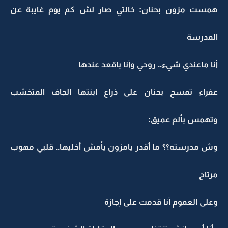
همست مزون بحنان: خالتي صار لش كم يوم غايبة عن
المدرسة
أنا ماعندي شيء.. روحي وأنا باقعد عندها
عفراء تمسح بحنان على ذراع ابنتها الجاف المتخشب
وتهمس بألم عميق:
وش مدرسته؟؟ ما أقدر يامزون يأمش أخليها.. قلبي مهوب
مرتاح
وعلى العموم أنا قدمت على إجازة