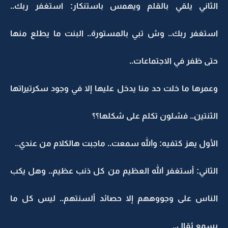
الثاني يلقي بالقلم ويهمس باستنكار: استغفر ربك..
استغفر ربك.. وش تبي بالمستورة.. البنت ما يطلع منها
حتى ظفر في الاجتماعات..
وعمرها ما خلت حد منا يدخل عليها إلا في وجود سكرتيراتها
الثنتين.. فشلون تكلم على شكلها؟؟
الأول يهز كتفيه: والله سمعت.. ماجبت هالكلام من عندي..
الثاني: أستغفر الله العظيم من كل ذنب عظيم.. وهل يكب
الناس على وجووههم إلا حصائد ألسنتهم.. ليس كل ما
يسمع يُقال..