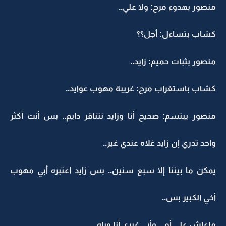
منصور بهدوء مرح: ولا علي..
كسّاب بتساءل: أجل؟؟
منصور بثبات حميم: زايد..
كسّاب باستغراب مرح: غريبة مهوب عوايد..
منصور يبتسم: صحيح أنا وزايد نتناقر دايم.. بس أنت أكثر
واحد تدري إن زايد غلاه عندي غير..
يمكن ما بيننا إلا سبع سنين.. بس زايد اعتبره أبي مهوب
أخي الكبير بس..
ماعاش على أمي وأبي غيري أنا وياه