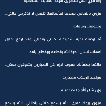
وأنا أدري إنش تنتظرين موعد المقابلة الشخصية
مزون بانقباض يعيدها لمأساتها: تكفين لا تذكريني خالتي...
متخوفة.. وقرفانة..
ثم أردفت بكره شديد: لا خالتي وتخيلي مثلا أرجع أقابل
امهاب لسان الحية الله يقطعه ويقطع أيامه
خالتها بطمأنة: مهوب لازم كل الطيارين يشوفون بعض..
مواعيد الرحلات متضاربة
وإن شاء الله ما تصدفينه
مزون برجاء عميق: الله يسمع منش ياخالتي.. الله يسمع