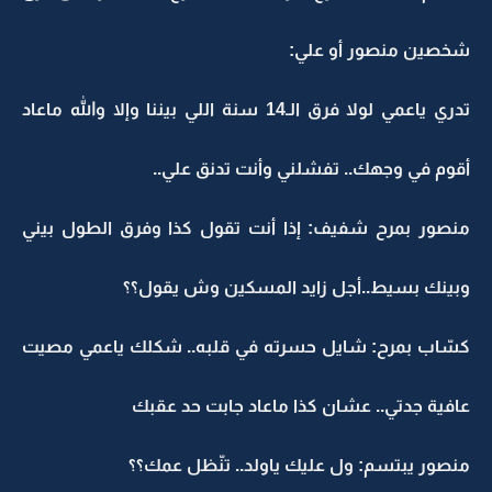
شخصين منصور أو علي:
تدري ياعمي لولا فرق الـ14 سنة اللي بيننا وإلا والله ماعاد
أقوم في وجهك.. تفشلني وأنت تدنق علي..
منصور بمرح شفيف: إذا أنت تقول كذا وفرق الطول بيني
وبينك بسيط..أجل زايد المسكين وش يقول؟؟
كسّاب بمرح: شايل حسرته في قلبه.. شكلك ياعمي مصيت
عافية جدتي.. عشان كذا ماعاد جابت حد عقبك
منصور يبتسم: ول عليك ياولد.. تنّظل عمك؟؟