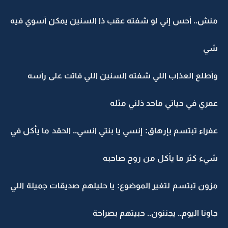
منش.. أحس إني لو شفته عقب ذا السنين يمكن أسوي فيه
شي
وأطلع العذاب اللي شفته السنين اللي فاتت على رأسه
عمري في حياتي ماحد ذلني مثله
عفراء تبتسم بإرهاق: إنسي يا بنتي انسي.. الحقد ما يأكل في
شيء كثر ما يأكل من روح صاحبه
مزون تبتسم لتغير الموضوع: يا حليلهم صديقات جميلة اللي
جاونا اليوم.. يجننون.. حبيتهم بصراحة