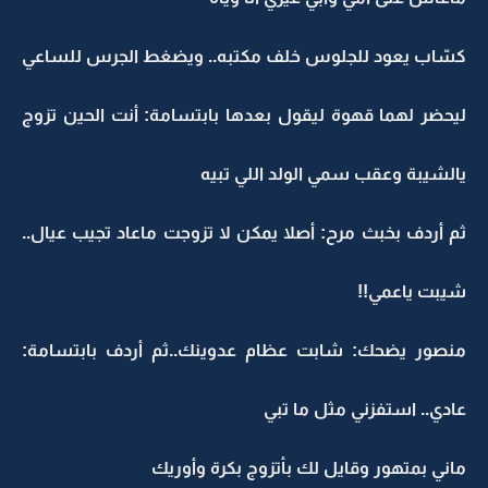
كسّاب يعود للجلوس خلف مكتبه.. ويضغط الجرس للساعي
ليحضر لهما قهوة ليقول بعدها بابتسامة: أنت الحين تزوج
يالشيبة وعقب سمي الولد اللي تبيه
ثم أردف بخبث مرح: أصلا يمكن لا تزوجت ماعاد تجيب عيال..
شيبت ياعمي!!
منصور يضحك: شابت عظام عدوينك..ثم أردف بابتسامة:
عادي.. استفزني مثل ما تبي
ماني بمتهور وقايل لك بأتزوج بكرة وأوريك