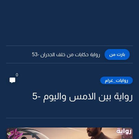
بارت من
رواية حكايات من خلف الجدران -52
0
روايات_غرام
رواية بين الامس واليوم -5