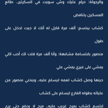
والرجولة: حرام عليك وش سويت في السكرتير.. طالع
المسكين يتنافض
كسّاب يبتسم: ألف مرة قايل له أنك لا جيت تدخل على
طول
منصور بابتسامة مشابهة: وأنا ألف مرة قلت لك أحب اللي
يمشي على غيري يمشي علي
حينها وصل كسّاب لعمه ليسلم عليه.. وينحني منصور من
عليائه بطوله الفارع ليسلم على كسّاب
ابتسم كسّاب بمرح غريب عليه.. مرح لا يحضر حتى يرى