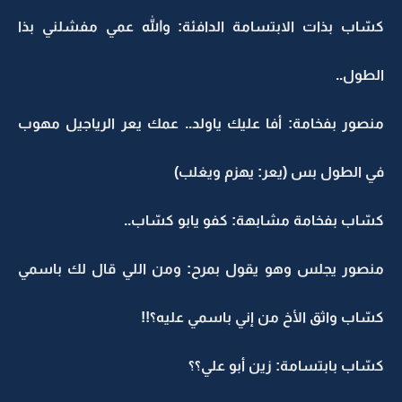
كسّاب بذات الابتسامة الدافئة: والله عمي مفشلني بذا
الطول..
منصور بفخامة: أفا عليك ياولد.. عمك يعر الرياجيل مهوب
في الطول بس (يعر: يهزم ويغلب)
كسّاب بفخامة مشابهة: كفو يابو كسّاب..
منصور يجلس وهو يقول بمرح: ومن اللي قال لك باسمي
كسّاب واثق الأخ من إني باسمي عليه؟!!
كسّاب بابتسامة: زين أبو علي؟؟