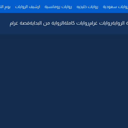
وايات سعودية
روايات خليجيه
روايات رومانسية
ارشيف الروايات
يوم ال
 الرواية
روايات غرام
روايات كاملة
الرواية من البداية
قصة غرام