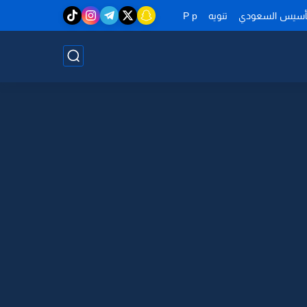
تأسيس السعودي
تنويه
P p