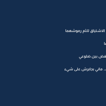
ي الاشتياق للثم رموشهما
ا
لغض بين ضلوعي
ين.. ماني بجابرش على شيء