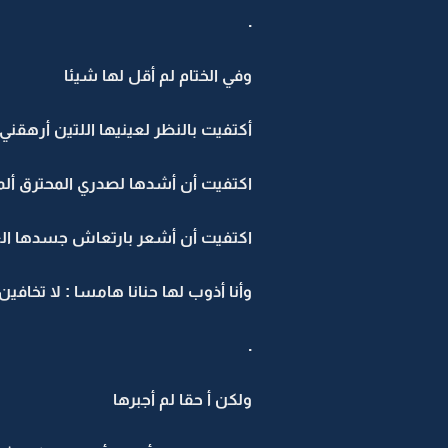
.
وفي الختام لم أقل لها شيئا
أكتفيت بالنظر لعينيها اللتين أرهقن
اكتفيت أن أشدها لصدري المحترق ألم
اكتفيت أن أشعر بارتعاش جسدها ا
وأنا أذوب لها حنانا هامسا : لا تخاف
.
ولكن أ حقا لم أجبرها