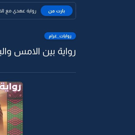
بارت من
رواية عهدي مع الايام
روايات_غرام
رواية بين الامس واليوم