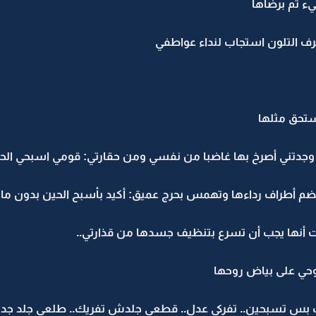
يء تم برضاها
ف التلون استجاب لنداء عواطفي
ستحق مثلها
 وجدتني أصرخ بها غاضبا من نفسي ومن حقارتي: قومي اسبحي الحي
ضم أطراف رداءها وتهمس بحرج عميق: أكيد بأسبح الحين بدون ما
 أنها يجب أن تسرع بتنظيف جسدها من قذارتي..
حي على بياض روحها
 بس تسبحين.. تفركي عدل.. قطعي جلدش تفريك.. طلعي جلد جديد 