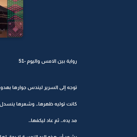
رواية بين الامس واليوم -51
توجه إلى السرير ليندس جوارها بهدوء
كانت توليه ظهرها.. وشعرها ينسدل 
مد يده.. ثم عاد ليكفها..
يشعر أن هذه اليد النجسة لا يحق لها 