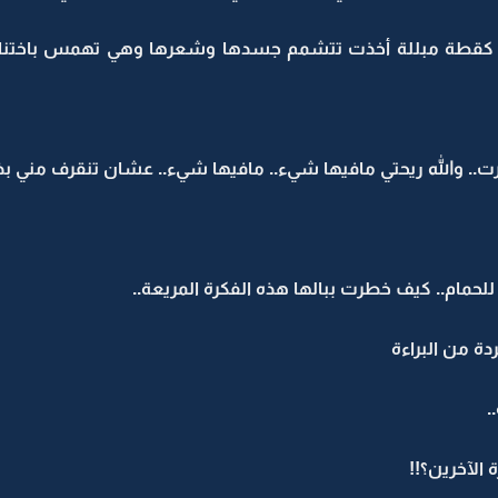
ا كقطة مبللة أخذت تتشمم جسدها وشعرها وهي تهمس باختناق تك
.. والله ريحتي مافيها شيء.. مافيها شيء.. عشان تنقرف مني بذا
لحمام.. كيف خطرت ببالها هذه الفكرة المريعة..
ة من البراءة
.
الآخرين؟!!