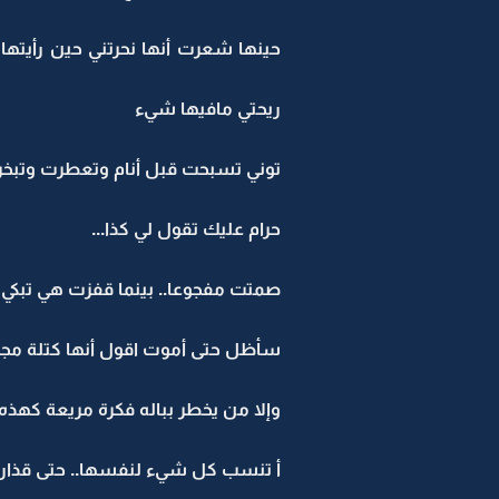
حينها شعرت أنها نحرتني حين رأيته
ريحتي مافيها شيء
توني تسبحت قبل أنام وتعطرت وتبخرت
حرام عليك تقول لي كذا...
صمتت مفجوعا.. بينما قفزت هي تبكي ل
سأظل حتى أموت اقول أنها كتلة مجرد
وإلا من يخطر بباله فكرة مريعة كهذه.
أ تنسب كل شيء لنفسها.. حتى قذارة 