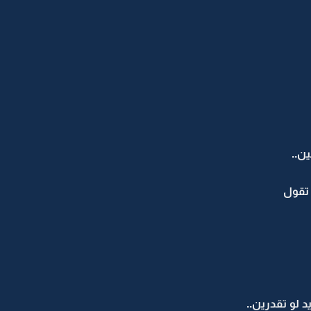
ن..
 تقول
لو تقدرين..