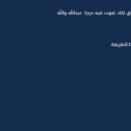
اد تموت فيه حرجا: عبدالله والله
 الطريقة