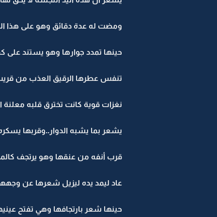
ومضت له عدة دقائق وهو على هذا الحال
حينها تمدد جوارها وهو يستند على كف
تنفس عطرها الرقيق العذب من قريب..
نغزات قوية كانت تخترق قلبه معلنة اح
يشعر بما يشبه الدوار..وقربها يسكره
قرب أنفه من عنقها وهو يرتجف كالمحمو
عاد ليمد يده ليزيل شعرها عن وجهها 
حينها شعر بارتجافها وهي تفتح عينيه