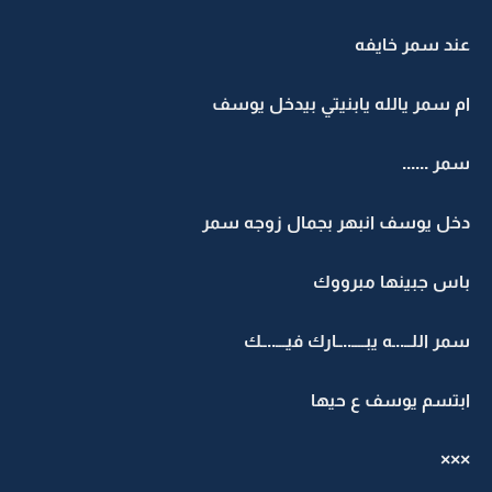
عند سمر خايفه
ام سمر يالله يابنيتي بيدخل يوسف
سمر ......
دخل يوسف انبهر بجمال زوجه سمر
باس جبينها مبرووك
سمر اللــ..ـه يبــــ..ــارك فيـــ..ــك
ابتسم يوسف ع حيها
×××