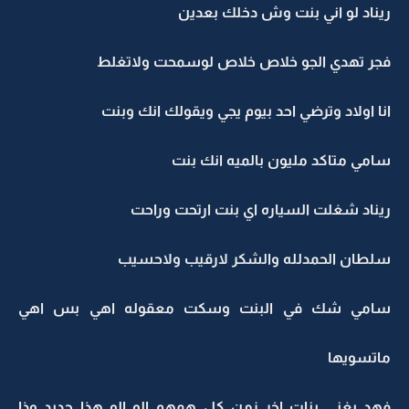
ريناد لو اني بنت وش دخلك بعدين
فجر تهدي الجو خلاص خلاص لوسمحت ولاتغلط
انا اولاد وترضي احد بيوم يجي ويقولك انك وبنت
سامي متاكد مليون بالميه انك بنت
ريناد شغلت السياره اي بنت ارتحت وراحت
سلطان الحمدلله والشكر لارقيب ولاحسيب
سامي شك في البنت وسكت معقوله اهي بس اهي
ماتسويها
فهد يغني بنات اخر زمن كل همهم الو الو هذا جديد وذا