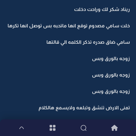
ريناد شكر لك وراحت دخلت
خلت سامي مصدوم توقع انها ماتحبه بس توصل انها تكرها
سامي ضاق صدره تذكر الكلمه الي قالتها
زوجه بالورق وبس
زوجه بالورق وبس
زوجه بالورق وبس
تمنى الارض تنشق وتبلعه ولايسمع هالكلام
سامي انتي بديتي ياريناد والبادي اظلم ماراح اغصب على شي