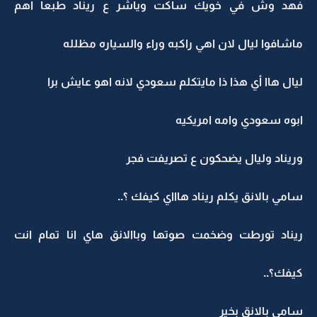
فهد وش في خويك ساكت وياشر ع ريناد طبعا اهم
ماشافوا ليال لان اهي راكبه وراء والسياره مظلله
ليال هاا أي هذا ذا مايتكلم سعودي لانه اهو عايش برا
ابوه سعودي وامه امريكيه
وريناد وليال يضحكون ع تصريفت فجر
سامي بالانق يكلم ريناد هاااي كيفك ؟..
ريناد تورطت وضخمت صوتها وباالانق هاي انا تمام انت
كيفك؟..
سامي بالانق بخير