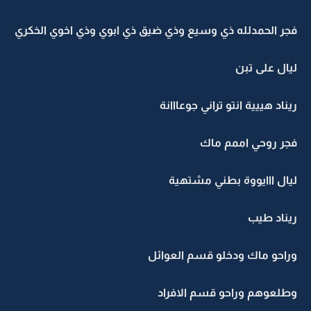
فجر الحمدلله ذي وسيع وذي ضيق ذي ابوي وذي اخوي الخكري
ليال على تبن
ريناد هييية انتو تراني جوعااانة
فجر روحي اممم ماك
ليال ااايووة بطني مشتهية
ريناد طيب
وراحو ماك ودخلو قسم العوائل
وطلعوهم وراحو قسم الافراد