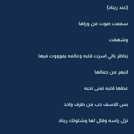
{عند ريناد}
سمعت صوت من وراها
وشهقت
يناظر بالي اسرت قلبه وعالمه يموووت فيها
انبهر من جمالها
عطها قلبه تمنى تحبه
بس للاسف حب من طرف واحد
نزل راسه وقال لها وشلونك ريناد