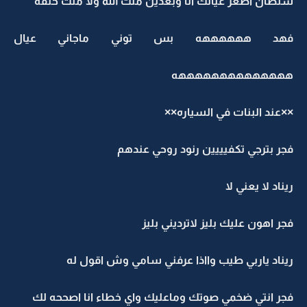
سلطان اصغر عيالك انا وبعدين منت الله ولا منت خلقه
فهد ههههههه بس توني ماجاني عيال
ههههههههههههههه
××عند البنات في السياره××
فجر بترجي تكفيييين رنود روحي عندهم
ريناد لا يعني لا
فجر اهون عليك بليز لاترديني بليز
ريناد ياربي طيب وااذا عرفني سامي وش اقول له
فجر انتي ضخمي صوتك وماعليك واي خطاء انا اصححه لك