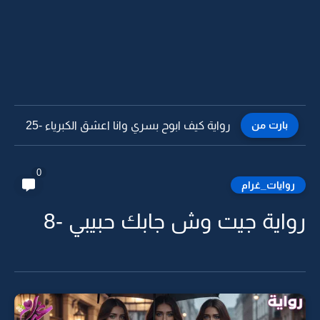
بارت من
رواية كيف ابوح بسري وانا اعشق الكبرياء -25
0
روايات_غرام
رواية جيت وش جابك حبيبي -8