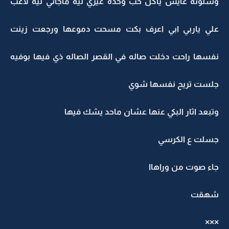
وشلونه عايش ياكل حب وحده غيري ليه ماجاني ليه لاعب
علي ياربي ابي اعرف بكت مسحت دموعها ورجعت زينت
نفسها راحت دخلت صاله في القصر الصاله ذي فيها بوفيه
جلست تريح نفسها شوي
وتبعد اثار البكي عنها عشان ماحد يشك فيها
جسلت ع الكرسي
جاء صوت من وراهاا
شهقت
×××