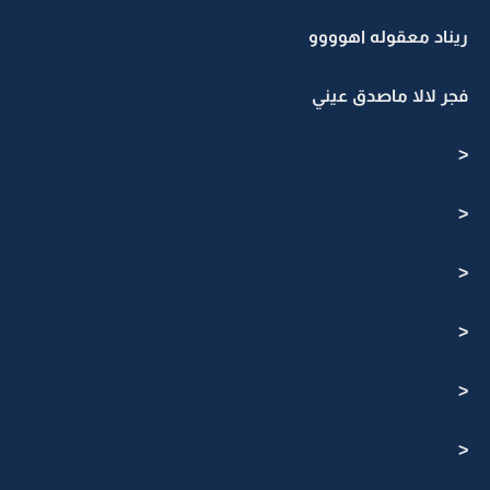
ريناد معقوله اهوووو
فجر لالا ماصدق عيني
<
<
<
<
<
<