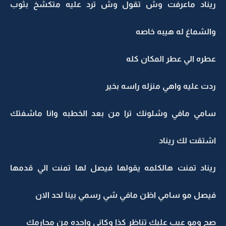
ريناد ماعرفت وش تقول وش ترد عليه متكشخ بثوب
والشماغ له هيبه خاصه
عطره الي عطر المكان كله
ردت عليه واهي منزله راسه بخير
سامي مافي وشلونك ترا من بعد الخطبه وانا ماشفتك
اشتقت لك ريناد
ريناد تمنت هالكلمه يقولها فيصل لها تمنت الي قدمها
فيصل مو سامي اظن مافي شي رسمي بينا لحد الان
صح ومو عيب عليك تناظر كذا وكاني واحده من محارمك