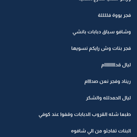
فجر يووة فللللة
وشافو سباق دبابات بانشي
فجر بنات وش رايكم نسويها
ليال قدااااااااام
ريناد وفجر نعن صدااام
ليال الحمدلله والشكر
طبعا شله القروب الدبابات وقفوا عند كوفي
البنات تفاجئو من الي شافوه