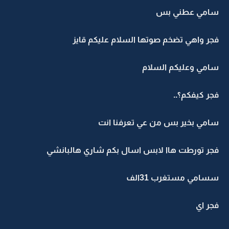
سامي عطني بس
فجر واهي تضخم صوتها السلام عليكم قايز
سامي وعليكم السلام
فجر كيفكم؟..
سامي بخير بس من عي تعرفنا انت
فجر تورطت هاا لابس اسال بكم شاري هالبانشي
سسامي مستغرب 31الف
فجر اي