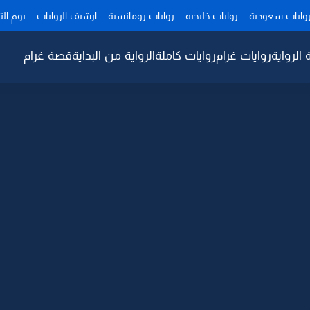
وايات سعودية
روايات خليجيه
روايات رومانسية
ارشيف الروايات
يوم ال
 الرواية
روايات غرام
روايات كاملة
الرواية من البداية
قصة غرام