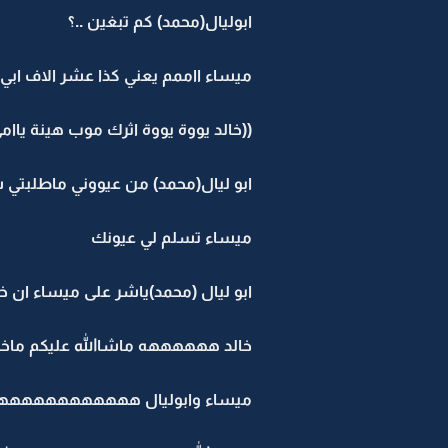
ابوليال(محمد) كم تبغين ..؟
ميساء ااممم يعني كذا عشر الاف اب
((خالد يووة يووة اثرك موب هينة ياامي
ابو ليال(محمد) من عيووني ماطلبتي
ميساء تسلم لي عيونك
ابو ليال (محمد)ياشر على ميساء ان خا
خالد ههههههه ماشاالله عليكم ماخذ
ميساء وابوليال ههههههههههه