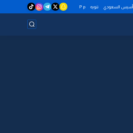
تأسيس السعودي
تنويه
P p