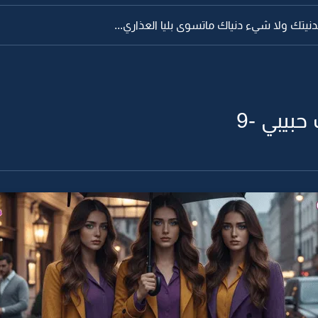
بدنيتك ولا شيء دنياك ماتسوى بليا العذاري...
بيبي -9