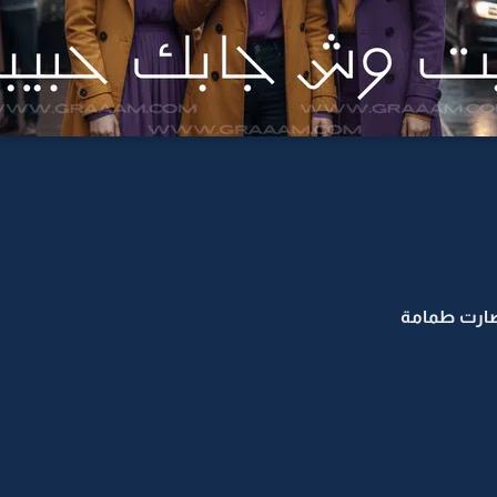
صارت طمامة