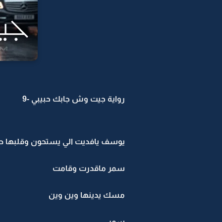
رواية جيت وش جابك حبيبي -9
يوسف يافديت الي يستحون وقلبها 
سمر ماقدرت وقامت
مسك يدينها وين وين
سمر ......