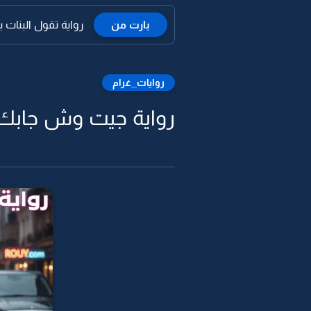
بارت من
رواية تقول البنات 
روايات_غرام
رواية جيت وش جابك ح