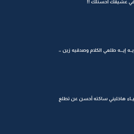
ك في عشيقك أحسنلك !!
 إيـــه طلعي الكلام وصدقيه زين ،،
اليــاء هاخليني ساكته أحسن عن تطلع