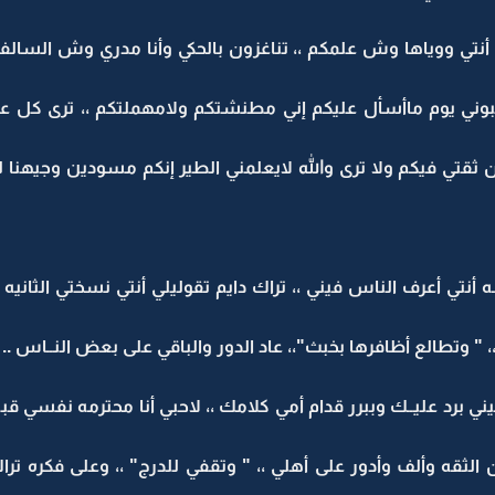
أنتي ووياها وش علمكم ،، تناغزون بالحكي وأنا مدري وش السالف
ي يوم ماأسأل عليكم إني مطنشتكم ولامهملتكم ،، ترى كل علوم
نون ثقتي فيكم ولا ترى والله لايعلمني الطير إنكم مسودين وجيه
أنتي أعرف الناس فيني ،، تراك دايم تقوليلي أنتي نسختي الثاني
" وتطالع أظافرها بخبث"،، عاد الدور والباقي على بعض النــاس ..
ي برد عليــك وببرر قدام أمي كلامك ،، لاحبي أنا محترمه نفسي ق
 الثقه وألف وأدور على أهلي ،، " وتقفي للدرج" ،، وعلى فكره 