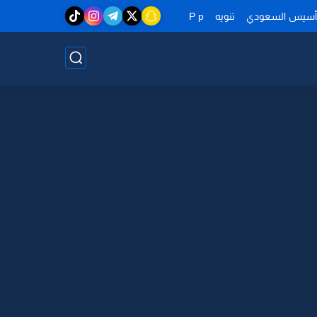
تأسيس السعودي
تنويه
P p