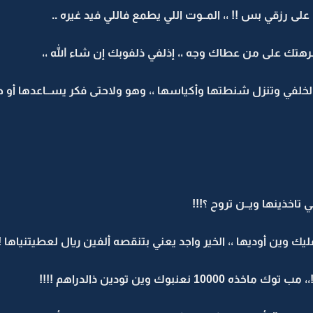
 رزقي بس !! ،، المــوت اللي يطمع فاللي فيد غيره ..
رهتك على من عطاك وجه ،، إذلفي ذلفوبك إن شاء الله ،،
 الخلفي وتنزل شنطتها وأكياسها ،، وهو ولاحتى فكر يســاعدها أو ح
تاخذينها ويــن تروح ؟!!!
يك وين أوديها ،، الخير واجد يعني بتنقصه ألفين ريال لعطيتنياها !
10 نعنبوك وين تودين ذالدراهم !!!!