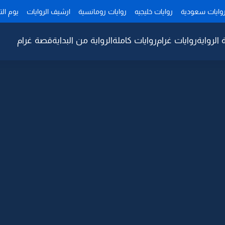
وايات سعودية
روايات خليجيه
روايات رومانسية
ارشيف الروايات
يوم ال
 الرواية
روايات غرام
روايات كاملة
الرواية من البداية
قصة غرام