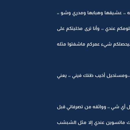
ه ،، عشيقها وهبابها ومدري وشو ،،
كم عندي ،، وأنا ترى مخليتكم على
نا ليحصلكم شيء عمركم ماشفتوا مثله
ه ،،ومستحيل أخيب ظنك فيني ،، يعني
بل أي شي ،، وواثقه من تصرفاتي قبل
تراك ماتسوين عندي إلا مثل الشبشب