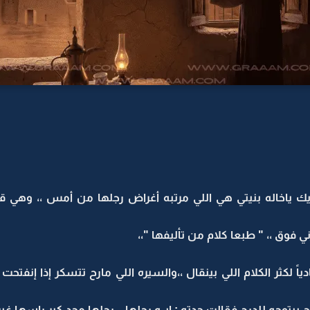
ديك ياخاله بنيتي هي اللي مرتبه أغراض رجلها من أمس ،، وهي
 فوق ،، " طبعا كلام من تأليفها "،،
اً لكثر الكلام اللي بينقال ،،والسيره اللي مارح تتسكر إذا إنف
 بيتوجه للدرج فقالت جدته : إيــه رحلها ،، رحلها محد كبر راسها غير