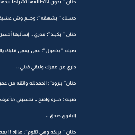
حنان " بدون لاتطالعها تشرلها بيده
حسناء " بشهقه": وجـــع وش عشيقه 
حنان " بكيــد": مدري ،، إسأليها أحسن
صيته " بذهول": عمى يعمي قلبك يالكل
داري عن عمرك ولبقي فيني ،،
حنان" ببرود": الحمدلله واثقه من عمري
صيته : مـــره واضح ،، تحسبني ماأعرف
البلاوي صدق ،،
حنان " بربكه وهي تقوم": هاااه !! يم