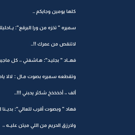
كلها يومين وجايكم ..
سميره " تخزه من ورا البرقع": يــاحليل
لاتنقص من عمرك !!..
فهــاد " بجليـد": هـاشفتي ،، كل ما
وتقطعه سميره بصوت مـال : لالا ياحر
ألف ،، أخخخخخ شكثر يحبني !!!..
فهاد " وبصوت أقرب للعالي": بديــنا 
ولارزق الحريم من اللي ميتن عليــه ،،