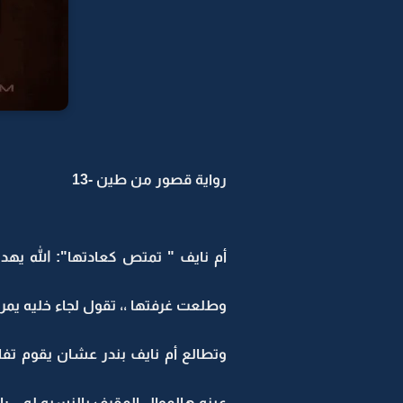
رواية قصور من طين -13
أم نايف " تمتص كعادتها": الله يه
وطلعت غرفتها ،، تقول لجاء خليه يمرني
وتطالع أم نايف بندر عشان يقوم تفادي
عينه هالموال المقرف بالنسبه له ،، راح