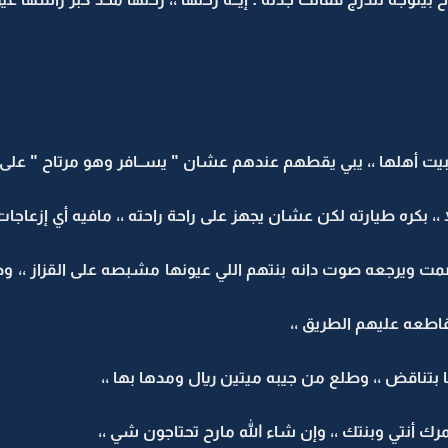
بيت أهلها ،، يبي يقطهم عندهم عشان " يســافر وهو مرتاح " على 
،، بكره طيارته لكن عشان يجهز على راحة راحته ،، مافيه أي إزعاجا
صمت ويرجعه صوت دانه بنتهم اللي عيونها مشبصه على القزاز ،،
قاطعه عليهم الطريق ،،
تناقض ،، وطلع من جيبه ميتين ريال ومدها بها ،،
رك أنتي وبنتك ،، وإن شاء الله مارح تحتاجون شي ،،