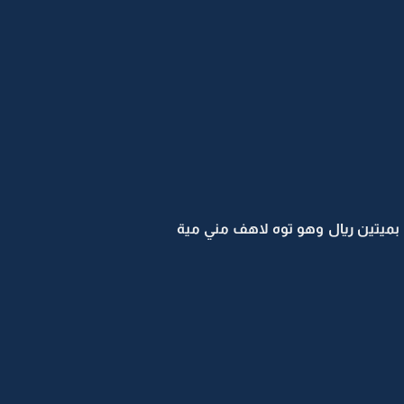
 بميتين ريال وهو توه لاهف مني مية