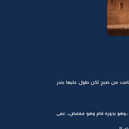
 قامت من صبح لكن طول عليها بندر
تحت ،،وهو بدوره قام وهو مغمض،، عمى
ك !!