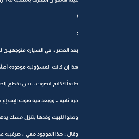
\
:
بعد العصر ،، في السياره متوجهيــن ل
هذا إن كانت المسؤوليه موجوده أصلاً 
طبعاً لاكلام لاصوت ،، بس يقطع ال
مره ثانيه ،، ووبعد فيه صوت الإف إم 
وصلوا للبيت وقدها بتنزل مسك يدها ب
وقال : هذا الموجود معي ،، صرفيبه عم