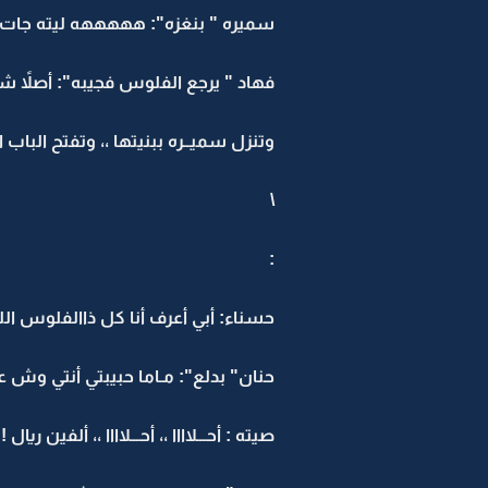
سميره " بنغزه": هههههه ليته جات على
فهاد " يرجع الفلوس فجيبه": أصلاً ش
وتنزل سميــره ببنيتها ،، وتفتح الباب
\
:
حسناء: أبي أعرف أنا كل ذاالفلوس اللي 
حنان" بدلع": مـاما حبيبتي أنتي وش عل
صيته : أحـــلاااا ،، أحـــلاااا ،، ألفين ريال !!،، مب توك ماخذه 000