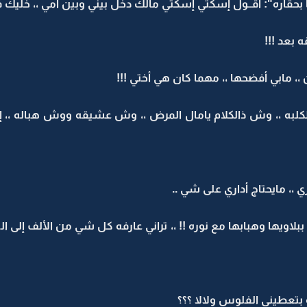
ا بحقاره": أقــول إسكتي إسكتي مالك دخل بيني وبين أمي ،، خلي
بعد !!!
 ،، مابي أفضحها ،، مهما كان هي أختي !!!
به ،، وش ذالكلام يامال المرض ،، وش عشيقه ووش هباله ،، إيــه
 ،، مايحتاج أداري على شي ..
 ببلاويها وهبابها مع نوره !! ،، تراني عارفه كل شي من الألف إلى 
ه بتعطيني الفلوس ولالا ؟؟؟