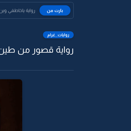
بارت من
رواية ياخاطفي وين ا
روايات_غرام
رواية قصور من طين -3