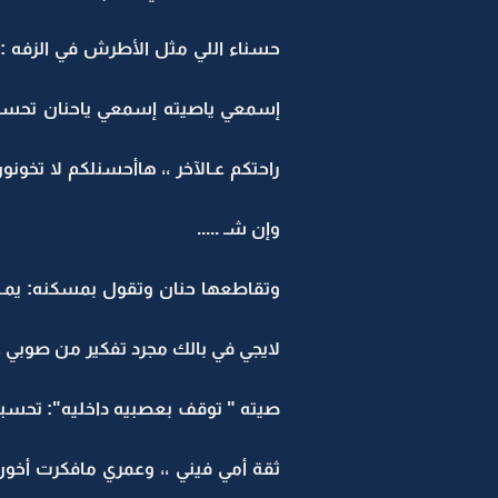
حسناء اللي مثل الأطرش في الزفه : 
إسمعي ياصيته إسمعي ياحنان تحسبون
راحتكم عـالآخر ،، هاأحسنلكم لا تخو
وإن شـ .....
وتقاطعها حنان وتقول بمسكنه: يمــه 
لايجي في بالك مجرد تفكير من صوبي ،، 
صيته " توقف بعصبيه داخليه": تحسبين
ثقة أمي فيني ،، وعمري مافكرت أخون