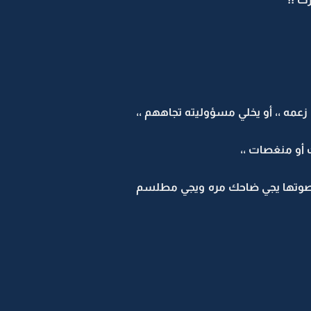
زعمه ،، أو يخلي مسؤوليته تجاههم ،،
ت أو منغصات ،،
 وصوتها يجي ضاحك مره ويجي مطلسم