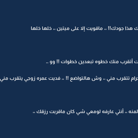
ك هذا جودك!! ،، ماقويت إلا على ميتين ،، خلها خلها
جيت أتقرب منك خطوه تبعدين خطوات !! وو ..
ام تتقرب مني ،، وش هالتواضع !! ،، فديت عمره زوجي يتقرب مني
المنه ،، أنتي عارفه لومعي شي كان ماقربت رزقك ،،