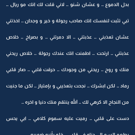
بدل الدموع .. و عشان شنو .. لاني قلت لك انك مو ريال ..
تبي تثبت لنفسك انك صاحب رجولة و خير و وجدان .. اخذتني
عشان تعذبني .. عذبتني .. الا دمرتني .. و بصراخ .. خلاص
عذبتني .. ارتحت .. اطمنت انك عندك رجولة .. خلاص ريحني
منك و روح .. ريحني من وجودك .. حرقت قلبي .. صار قلبي
رماد .. لكن ابشرك .. نجحت بتعذيبي و بإمتياز .. لكن ما جنيت
من النجاح الا كرهي لك .. الله ينتقم منك دنيا و اخره ..
دست على قلبي .. رميت عليه سموم كلامي .. ابي يحس
بطعم السم الي دزاه في قلبي .. خله يأنبه ضميره ..