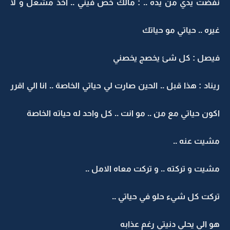
نفضت يدي من يده .. : مالك خص فيني .. اخذ مشعل و لا
غيره .. حياتي مو حياتك
فيصل : كل شئ يخصج يخصني
ريناد : هذا قبل .. الحين صارت لي حياتي الخاصة .. انا الي اقرر
اكون حياتي مع من .. مو انت .. كل واحد له حياته الخاصة
مشيت عنه ..
مشيت و تركته .. و تركت معاه الامل ..
تركت كل شيء حلو في حياتي ..
هو الي يحلي دنيتي رغم عذابه