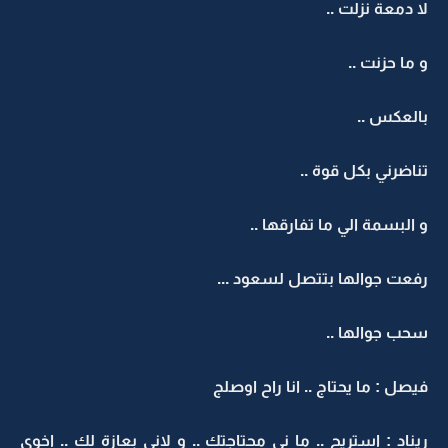
لا دمعة نزلت ..
و ما حزنت ..
بالعكس ..
تناضرني بكل قوة ..
و البسمة الي ما تفارقها ..
رفعت جوالها بتتصل لسعود ...
سحب جوالها ..
فيصل : ما يحتاج .. انا راح اوصلج
ريناد : استريح .. ما ني محتاجتك .. و لاني بعازة لك .. اخوي