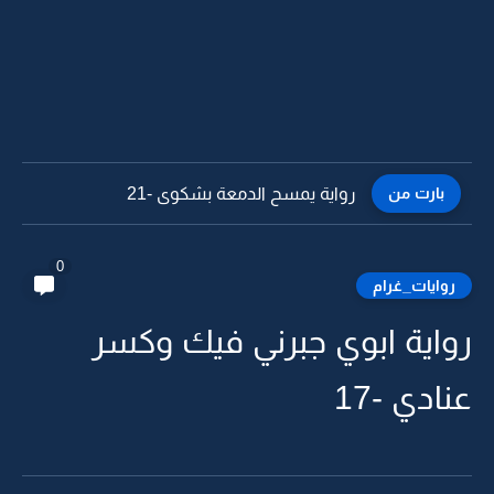
بارت من
رواية يمسح الدمعة بشكوى -21
0
روايات_غرام
رواية ابوي جبرني فيك وكسر
عنادي -17