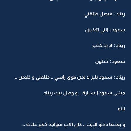
ريناد : فيصل طلقني
سعود : انتي تكذبين
ريناد : لا ما كذب
سعود : شلون
ريناد : سعود بليز لا تحن فوق راسي .. طلقني و خلاص ..
مشى سعود السيارة .. و وصل بيت ريناد
نزلو
و بعدها دخلو البيت .. كان الاب متواجد كغير عادته ..