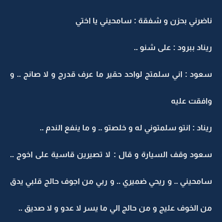
ناضرني بحزن و شفقة : سامحيني يا اختي
ريناد ببرود : على شنو ..
سعود : اني سلمتج لواحد حقير ما عرف قدرج و لا صانج .. و
وافقت عليه
ريناد : انتو سلمتوني له و خلصتو .. و ما ينفع الندم ..
سعود وقف السيارة و قال : لا تصيرين قاسية على اخوج ..
سامحيني .. و ريحي ضميري .. و ربي من اجوف حالج قلبي يدق
من الخوف عليج و من حالج الي ما يسر لا عدو و لا صديق ..