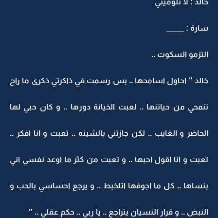
خالد : لا تلوميني
سارة : ____
التزمو السكوت ..
خالد " احاول اسامحها .. بس رسمت في ذاكرتي ذكرى ما راح
تنمحي من حياتنها .. لعبت الخيانة دورها .. و كان حبي لها
الحاضر و الغايب .. لكن جازتني بالشينه .. تعبت و انا افكر ..
تعبت و انا اقول احبها .. و تعبت من كثر ما اوعد نفسي اني
بنساها .. كل ما اجوفها اتلخبط .. و يرجع احساسي بالحب و
النبض .. و قرار النسيان يتراجع .. يا ربي .. حكم عقلي .. "