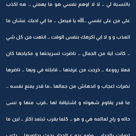
بالنسبة لي .. لا لا اوهم نفسي هو ما يهمني .. هه اكذب
على من على نفسي ..آآآه يا فيصل .. ما ابي احبك عشان ما
اتعذب و و لا ابي اكرهك بنفس الوقت .. انتهت من كل شي
.. كانت اية من الجمال .. ناضرت تسريحتها و مكياجها كان
فعلا رووعة .. خرجت من غرفتها .. قابلته في ويها .. ناضرها
نضرات اعجاب و اندهاش من جمالها ..ما قدر يمنع نفسه ..
ما قدر يقاوم شهوته و اشتياقة لها ..قرب منها و نسى
حاله و راح لعالمه هي و هو .. كلما يقرب تبتعد اكثر .. لين ما
لصقت بالجدار .. وضع يده ع الجدار بحيث يحاصرها .. داعب