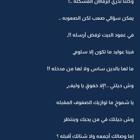
وكلنا ندري ابزمااان المشكله ..!
يمكن سؤالي صعب لكن الصعوبه ..
في عمود البيت ترفض أرسله !!,
فينا عوايد ما تكون إلا سلوم ٍ
ما لها بالدين ساس ولا لها من مدخله !!
وش حيلتي ..؟إلا خفوقٍ يا وليف ٍ
يا شموخٍ ما توازيك الصفوف المقبله
وش حيلتك في من يحبك وينتظر
إما وصالك أجمعه ولا شتاتك أقبله ؟