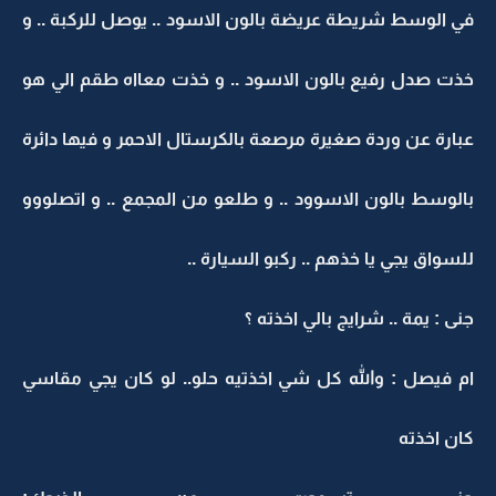
في الوسط شريطة عريضة بالون الاسود .. يوصل للركبة .. و
خذت صدل رفيع بالون الاسود .. و خذت معااه طقم الي هو
عبارة عن وردة صغيرة مرصعة بالكرستال الاحمر و فيها دائرة
بالوسط بالون الاسوود .. و طلعو من المجمع .. و اتصلووو
للسواق يجي يا خذهم .. ركبو السيارة ..
جنى : يمة .. شرايج بالي اخذته ؟
ام فيصل : والله كل شي اخذتيه حلو.. لو كان يجي مقاسي
كان اخذته