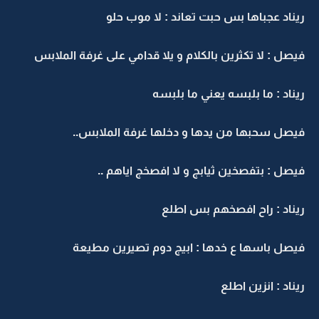
ريناد عجباها بس حبت تعاند : لا موب حلو
فيصل : لا تكثرين بالكلام و يلا قدامي على غرفة الملابس
ريناد : ما بلبسه يعني ما بلبسه
فيصل سحبها من يدها و دخلها غرفة الملابس..
فيصل : بتفصخين ثيابج و لا افصخج اياهم ..
ريناد : راح افصخهم بس اطلع
فيصل باسها ع خدها : ابيج دوم تصيرين مطيعة
ريناد : انزين اطلع