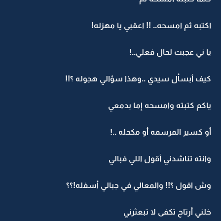
اكتبه ثم امسحه.. !! اعقبي يا مهزله!
يا ني عجبت لحال فعلي..!
كيف أبسأل سيدي ..وهذا سؤالي هجوله ؟!!
ياكم كتبته وامسحه إما بدمعي
أو كسير المرسمه أو مكحله ..!
وانته تناشدني أقول اللي فبالي
وش اقول ؟!! والمعالي في جبالي أسفله!؟؟
خلني أرتاح تكفى لا تبعثرني