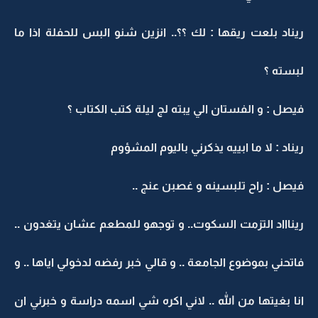
ريناد بلعت ريقها : لك ؟؟.. انزين شنو البس للحفلة اذا ما
لبسته ؟
فيصل : و الفستان الي يبته لج ليلة كتب الكتاب ؟
ريناد : لا ما ابييه يذكرني باليوم المشؤوم
فيصل : راح تلبسينه و غصبن عنج ..
ريناااد التزمت السكوت.. و توجهو للمطعم عشان يتغدون ..
فاتحني بموضوع الجامعة .. و قالي خبر رفضه لدخولي اياها .. و
انا بغيتها من الله .. لاني اكره شي اسمه دراسة و خبرني ان