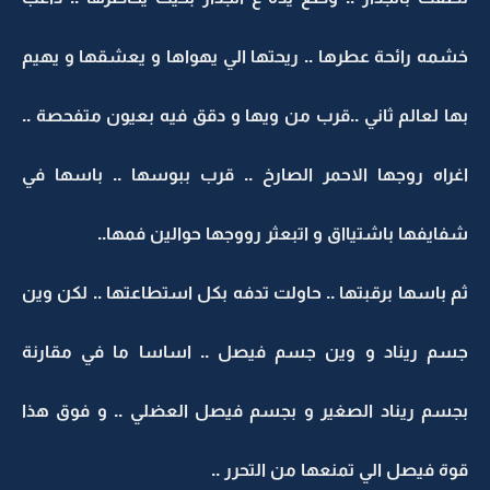
خشمه رائحة عطرها .. ريحتها الي يهواها و يعشقها و يهيم
بها لعالم ثاني ..قرب من ويها و دقق فيه بعيون متفحصة ..
اغراه روجها الاحمر الصارخ .. قرب ببوسها .. باسها في
شفايفها باشتيااق و اتبعثر رووجها حوالين فمها..
ثم باسها برقبتها .. حاولت تدفه بكل استطاعتها .. لكن وين
جسم ريناد و وين جسم فيصل .. اساسا ما في مقارنة
بجسم ريناد الصغير و بجسم فيصل العضلي .. و فوق هذا
قوة فيصل الي تمنعها من التحرر ..