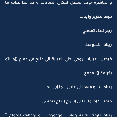
و مباشرة توجه فيصل لمكان العبايات و خذ لها عباية ما
فيها تطريز وايد ...
رجع لها : تفضلي
ريناد : شنو هذا
فيصل : عباية .. روحي بدلي العباية الي عليج في حمام ((و انتو
بكرامة ))المجمع
ريناد: شنو فيها الي عليي .. ما ابي ابدل
فيصل : اذا ما بدلتي انا راح ابدلج بنفسي
ريناد عارفة انه يسويها : اوووووف .. و توجهت للحمام "