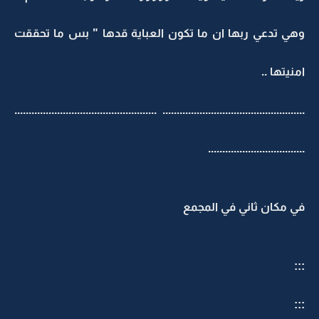
وهي تدعي ربها ان ما تكون العباية قدها " بس ما تحققت
امنيتها ..
.................................................. ..................................................
..................................
في مكان ثاني في المجمع
:::
:::