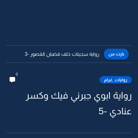
بارت من
رواية سجينات خلف قضبان القصور -3
0
روايات_غرام
رواية ابوي جبرني فيك وكسر
عنادي -5