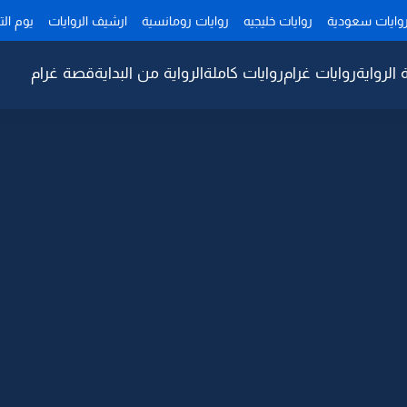
وايات سعودية
روايات خليجيه
روايات رومانسية
ارشيف الروايات
يوم ال
 الرواية
روايات غرام
روايات كاملة
الرواية من البداية
قصة غرام