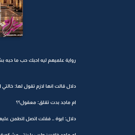
رواية علميهم ليه احبك حب ما حبه بشر 
دلال قالت انها لازم تقول لها: خال
ام ماجد بدت تقلق: معقول؟؟
دلال: ايوة .. فقلت اتصل اتطمن عليه
ام ماجد خافت: طيب يا بنتي مشكورة.