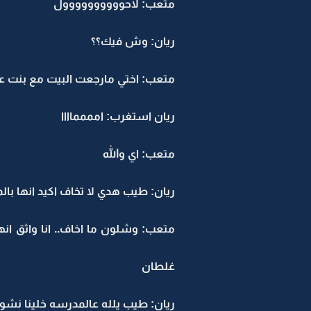
متعب: لاحوووووووووول
ريان: وش فيك؟؟
متعب: اختي مارجعت البيت مع بنت ع
ريان استغرب: امممماااا
متعب: اي والله
ريان: طيب هدي لا تخاف اكيد انها بال
متعب: وشلون ما اخاف.. انا واثق ا
غلطان
ريان: طيب يلله عالمدرسه خلينا نشو