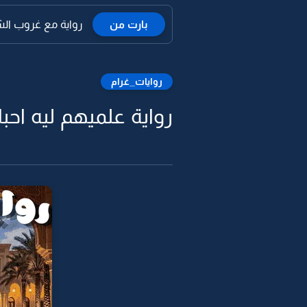
بارت من
رواية مع غروب الش
روايات_غرام
رواية علميهم ليه احب