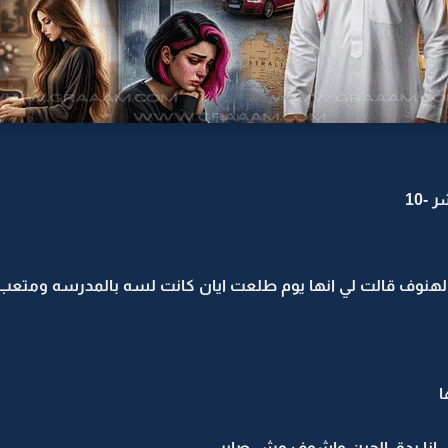
-10
تي الهنوف قالت لي انها يوم طلعت ايان كانت لسه بالمدرسه ومتع
ا
. انا بدق الحين واشوف وش صاير..