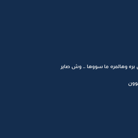
ن بره وهالمره ما سووها .. وش صاير
وون