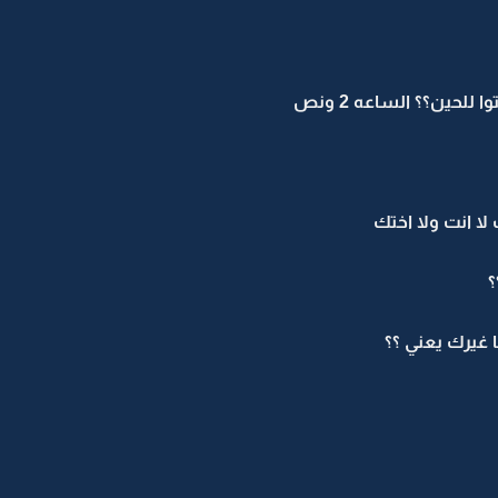
لحين؟؟ الساعه 2 ونص
ا انت ولا اختك
؟
ا غيرك يعني ؟؟