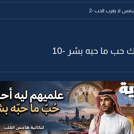
مس لا يغرب الحب -2
ك حب ما حبه بشر -10