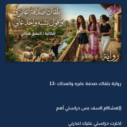
رواية بلقاك صدفة عابره واتعداك -13
((هشااام ااسف بس دراستي أهم
اخترت دراستي عليك اعذرني