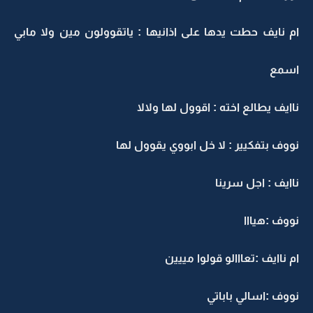
ام نايف حطت يدها على اذانيها : ياتقوولون مين ولا مابي
اسمع
ناايف يطالع اخته : اقوول لها ولالا
نووف بتفكيير : لا خل ابووي يقوول لها
ناايف : اجل سرينا
نووف :هيااا
ام ناايف :تعااالو قولوا مييين
نووف :اسالي باباتي