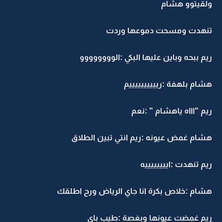
ولقيتوو هشام
تنهدت ومسحت دموعها وردت
ريم ببحه وباين عليها البكي :الوووووووو
هشام بلهفة :رييييييييييم
ريم "اااه ياهشام " :نعم
هشام غمض عيونه :ريم انتي تبين الطلاق
ريم تنهدت :اييييييييه
هشام :خلاص بكرة انا جاي الرياض ورح اطلقك
ريم غمضت عيونها وبغصة :طيب باي