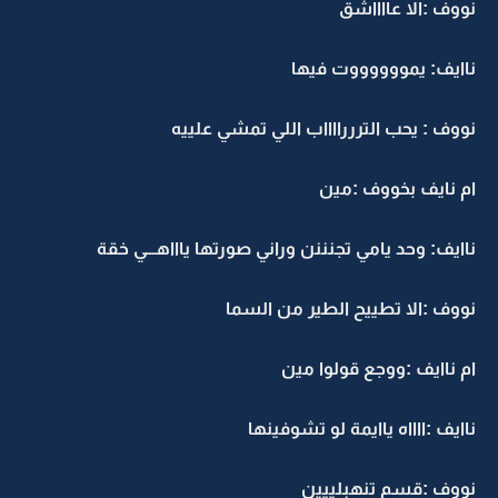
نووف :الا عااااشق
ناايف: يمووووووت فيها
نووف : يحب الترررااااب اللي تمشي علييه
ام نايف بخووف :مين
ناايف: وحد يامي تجنننن وراني صورتها ياااهـــي خقة
نووف :الا تطييح الطير من السما
ام ناايف :ووجع قولوا مين
ناايف :ااااه ياايمة لو تشوفينها
نووف :قسم تنهبلييين