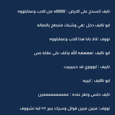
نايف انسدح على الارض : اااااااااه من الحب وعمايلووه
ابو ناايف دخل :هي وشبك متبطح بالصاله
نووف :لالا بابا هذا الحب وعمايلووه
ابو ناايف :ههههه الله يخلف على عقله بس
ناييف : ابوووي قد حبييييت
ابو نااايف : ايييه
نايف جلس ونقز عنده : ممممممممممين
نووف: ميين ميين قولل وسرك ببير >> ايه نشووف