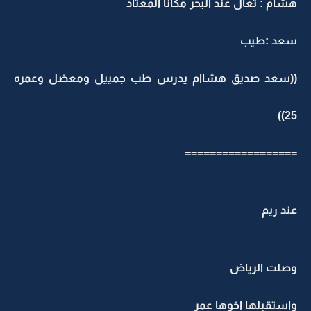
هشام : تعال عند البحر مكانا المعتاد
سعد :طيب
((سعد صديق هشاام يدرس طب جمييل ومعضل وعمره
25))
==================
عند ريم
وصلت الرياض
واستقبلها اخوها عمر