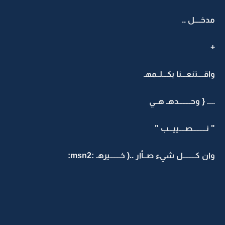
مدخــــل ..
+
واقــــتنعـــنا بكـــلــمهـ
.... { وحــــــــدهـ هــي
" نـــــــــصــــييـــب "
وان كــــــــل شيء صــأار ..( خـــــــيرهـ :msn2: