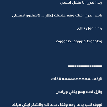
رند : تدري انا بقفل احسن
نايف :تدري احبك وهم عليييك اغااار ... لالاقلبوو لاتقفلي
رند : اقول بااااي
وطوووط طوووط طووووط
================
نايفف :هههههههههه قفلت
ونزل تحت وهو يغني ويرقص
نووف تحب يدها وجه وقفا : حمد لله والشكر ايش فيكك