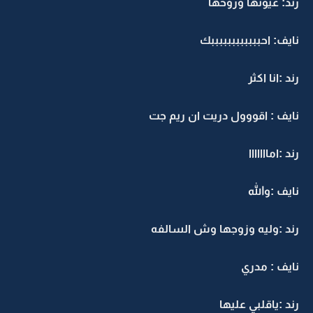
رند: عيونها وروحها
نايف: احببببببببببببك
رند :انا اكثر
نايف : اقووول دريت ان ريم جت
رند :امااااااا
نايف :والله
رند :وليه وزوجها وش السالفه
نايف : مدري
رند :ياقلبي عليها