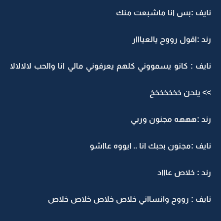
نايف :بس انا ماشبعت منك
رند :اقول رووح يالعيااار
نايف : كانو يسمووني كلهم يعرفوني مالي انا والحب لالالالا
>> يلحن خخخخخخخ
رند :هههه مجنون وربي
نايف :مجنون بحبك انا .. ايووه عااشو
رند : خلاص عاااد
نايف : رووح وانسااني خلاص خلاص خلاص خلاص