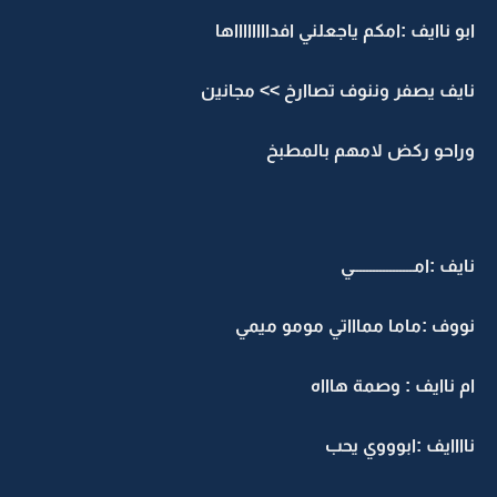
ابو ناايف :امكم ياجعلني افدااااااااها
نايف يصفر وننوف تصاارخ >> مجانين
وراحو ركض لامهم بالمطبخ
نايف :امــــــــــــــــــي
نووف :ماما مماااتي مومو ميمي
ام ناايف : وصمة هاااه
ناااايف :ابوووي يحب