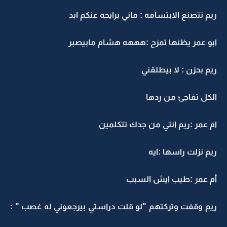
ريم تتصنع الابتسامه : ماني برايحه عنكم ابد
ابو عمر يظنها تمزح :هههه هشام مابيصبر
ريم بحزن : لا بيطلقني
الكل تفاجئ من ردها
ام عمر :ريم انتي من جدك تتكلمين
ريم نزلت راسها :ايه
أم عمر :طيب ايش السبب
ريم وقفت وتركتهم "لو قلت دراستي بيرجعوني له غصب " :