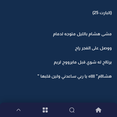
(البارت 25)
مشى هشام بالليل متوجه لدمام
ووصل على الفجر راح
يرتااح له شوي قبل مايرووح لريم
هشااام" ااااه يا ربي ساعدني ولين قلبها "