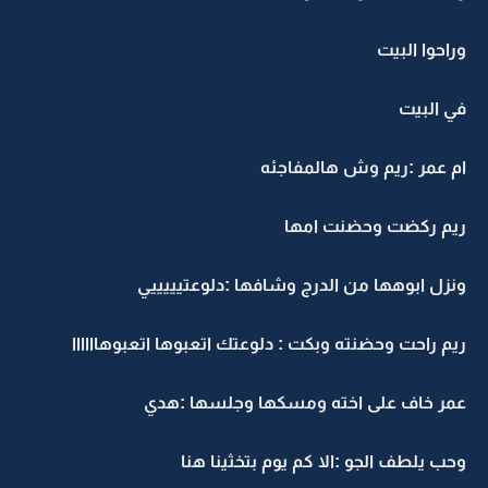
وراحوا البيت
في البيت
ام عمر :ريم وش هالمفاجئه
ريم ركضت وحضنت امها
ونزل ابوهها من الدرج وشافها :دلوعتيييييي
ريم راحت وحضنته وبكت : دلوعتك اتعبوها اتعبوهاااااا
عمر خاف على اخته ومسكها وجلسها :هدي
وحب يلطف الجو :الا كم يوم بتخثينا هنا