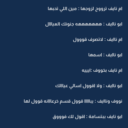
ام نايف ترووح لزوجها : مين اللي تحبها
ابو ناايف : هههههههه جنونك العيااال
ام ناايف : لاتصرف قووول
ابو ناايف : اسمها
ام نايف بخووف :ايييه
ابو ناايف : ولا اقوول اسالي عياالك
نووف وناايف : يبااااا قوول قسم خرعااانه قوول لها
ابو نايف ببتسامة : اقول لك فوووق