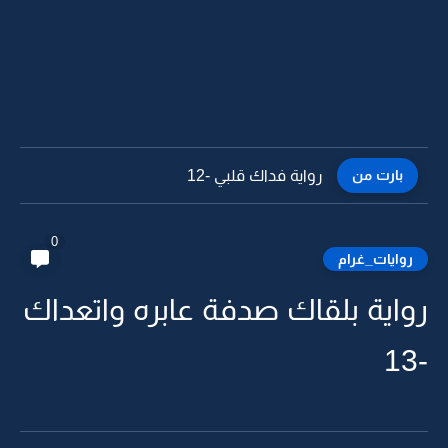
بارت من
رواية فداك قلبي -12
0
روايات_غرام
رواية بلقاك صدفة عابره واتعداك
-13