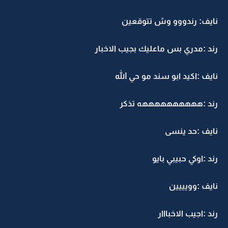
نايف: رندووو وش تتوقعين
رند :مدري بس ماعليك بجيب الاخبار
نايف :اكيد ابو سند مو حي الله
رند :ههههههههههه تذكر
نايف :حد ينسى
رند :اوكي حبيبي بايو
نايف :وويييين
رند :اجيب الاخبااار