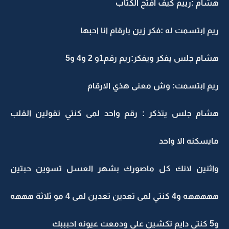
هشام :رييم كيف افتح الكتاب
ريم ابتسمت له :فكر زين بارقام انا احبها
هشام جلس يفكر ويفكر:ريم رقم1و 2 و4 و5
ريم ابتسمت: وش معنى هذي الارقام
هشام جلس يتذكر : رقم واحد لمى كنتي تقولين القلب
مايسكنه الا واحد
واثنين لانك كل ماصورك بشهر العسل تسوين حبتين
هههههه و4 كنتي لمى تعدين تعدين لمى 4 مو ثلاثة هههه
و5 كنتي دايم تكشين علي ودمعت عيونه احبببك