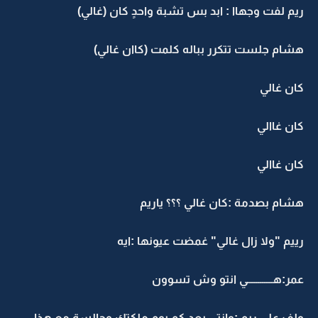
ريم لفت وجهاا : ابد بس تشبة واحدٍ كان (غالي)
هشام جلست تتكرر بباله كلمت (كاان غالي)
كان غالي
كان غاالي
كان غاالي
هشام بصدمة :كان غالي ؟؟؟ ياريم
رييم "ولا زال غالي" غمضت عيونها :ايه
عمر:هــــــــــــي انتو وش تسوون
ولف على ريم :وانتي بعد كم يوم ملكتك وجالسة مع هذا