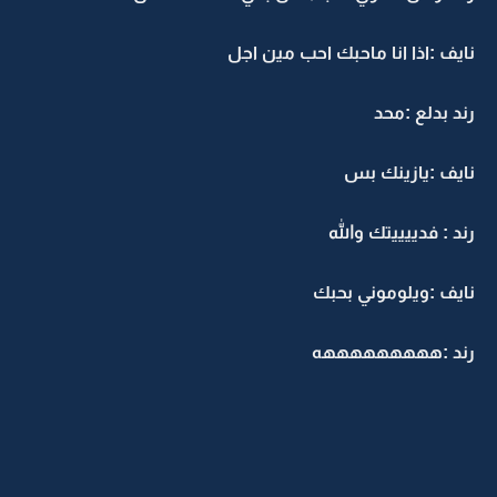
نايف :اذا انا ماحبك احب مين اجل
رند بدلع :محد
نايف :يازينك بس
رند : فدييييتك والله
نايف :ويلوموني بحبك
رند :هههههههههه