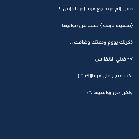
فيني الم غربة مع فرقا اعز النااس..!
{سفينة تايهه } تبحث عن موانيها
ذكرتك يووم ودعتك وضاقت ..
>~ فيني الانفااس
بكت عيني على فرقاااك :"(
ولكن من يواسيها .؟؟