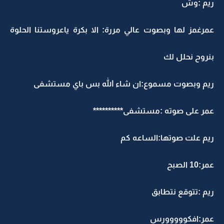
ريم :وش
عمرغمز لها وبصوت عالي مررة: الا بكرة ياعروستنا الحلوة
بنروح نحلل لك
ريم وبصوت مسموع:ان شاء الله بس باي مستشفى
عمر على صوته :مستشفى**********
ريم علت صوتها:الساعه كم
عمر:10 الصبح
ريم :تتوقع نتطابق
عمر:افكووووورس