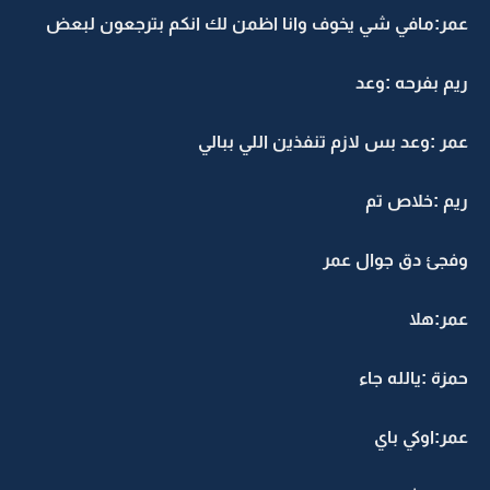
عمر:مافي شي يخوف وانا اظمن لك انكم بترجعون لبعض
ريم بفرحه :وعد
عمر :وعد بس لازم تنفذين اللي ببالي
ريم :خلاص تم
وفجئ دق جوال عمر
عمر:هلا
حمزة :يالله جاء
عمر:اوكي باي