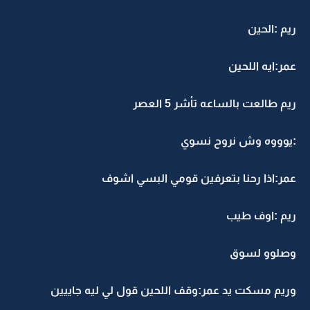
ريم :الحين
عمر:ايه اللحين
ريم طالعت بالساعه تأشر 5 العصر
:يوووه وش نروح نسوي
عمر:اذا رحنا بتعرفين قومي البسي اشوف
ريم :اوف طيب
وصلوو لسوق
وريم مسكت يد عمر:وقف اللحين قول لي ليه جاييين