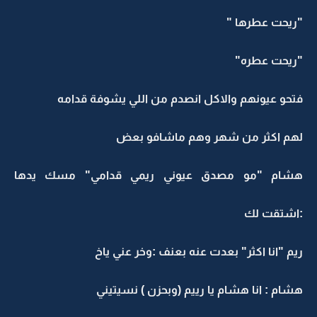
"ريحت عطرها "
"ريحت عطره"
فتحو عيونهم والاكل انصدم من اللي يشوفة قدامه
لهم اكثر من شهر وهم ماشافو بعض
هشام "مو مصدق عيوني ريمي قدامي" مسك يدها
:اشتقت لك
ريم "انا اكثر" بعدت عنه بعنف :وخر عني ياخ
هشام : انا هشام يا رييم (وبحزن ) نسيتيني