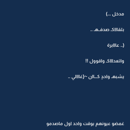
مدخل ...)
بلقاااكـ صدفــهـ ..
(.. عااابرة
واتعداااكـ واقوول !!
يشبهـ واحدٍ كـــاان ~{غااالي ..
غمضو عيونهم بوقت واحد اول ماصدمو