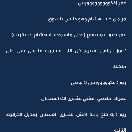
عمر:افكووووووووورس
مر من جنب هشام وهو جالس يتسوق
عمر بصوت مسموع (يعني ماسمعه الا هشام لانه قريب)
:اقول ريامي اشتري كل اللي تحتاجينه ما بقى شي على
ملكتك
ريم :افكووووورس لا توصي
عمر:اذا خلصتي امشي نشتري لك الفستان
ريم :ايه صح يالله امش نشتري الفستان بعدين الخرابيط
الثانيه