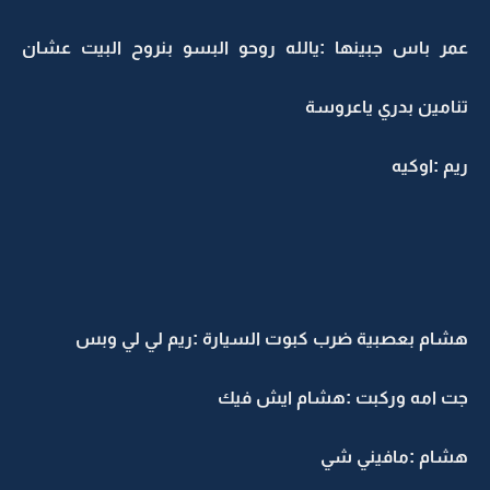
عمر باس جبينها :يالله روحو البسو بنروح البيت عشان
تنامين بدري ياعروسة
ريم :اوكيه
هشام بعصبية ضرب كبوت السيارة :ريم لي لي وبس
جت امه وركبت :هشام ايش فيك
هشام :مافيني شي