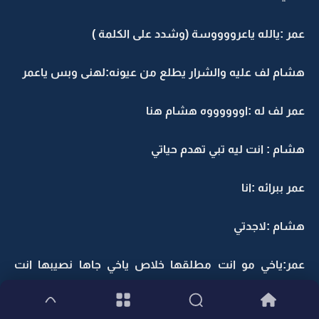
عمر :يالله ياعرووووسة (وشدد على الكلمة )
هشام لف عليه والشرار يطلع من عيونه:لهنى وبس ياعمر
عمر لف له :اووووووه هشام هنا
هشام : انت ليه تبي تهدم حياتي
عمر ببرائه :انا
هشام :لاجدتي
عمر:ياخي مو انت مطلقها خلاص ياخي جاها نصيبها انت
وش عليك