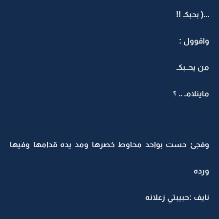
...( بحبكـ !!
واقوول :
من يحــبكـ
ماينلامـ .. ؟
وفجئ حست بواحد محاوط خصرها ومد يده قدامها وفيها
ورده
نايف :حبيبتي زعلانه