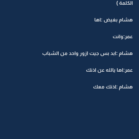
الكلمة )
هشام بغيض :اها
عمر:وانت
هشام :ابد بس جيت ازور واحد من الشباب
عمر:اها يالله عن اذنك
هشام :اذنك معك