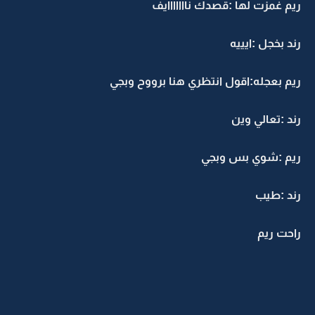
ريم غمزت لها :قصدك نااااااايف
رند بخجل :ايييه
ريم بعجله:اقول انتظري هنا برووح وبجي
رند :تعالي وين
ريم :شوي بس وبجي
رند :طيب
راحت ريم