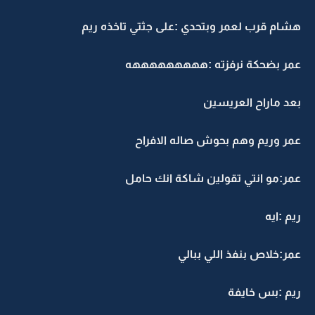
هشام قرب لعمر وبتحدي :على جثتي تاخذه ريم
عمر بضحكة نرفزته :هههههههههه
بعد ماراح العريسين
عمر وريم وهم بحوش صاله الافراح
عمر:مو انتي تقولين شاكة انك حامل
ريم :ايه
عمر:خلاص بنفذ اللي ببالي
ريم :بس خايفة