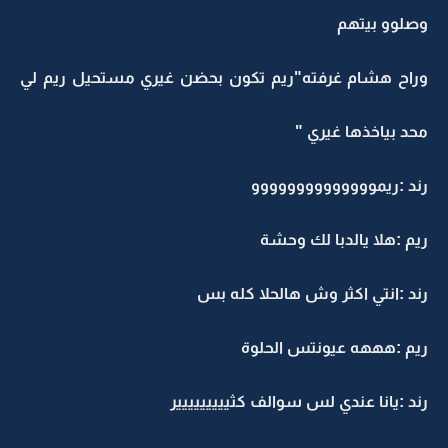
وصلوو بيتهم
وراح هشام غرفته"ريم تكون بحضن غيري مستحيل ريم لي
محد بياخذها غيري "
رند :ريموووووووووووووو
ريم :هلا يالدبا لك وحشة
رند :انتي اكثر وش هالحلا كله بس
ريم :هههه عيونتس الحلوة
رند :يانا عندي لس سوالف كثييييييييير