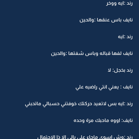
رند :ايه ووخر
نايف باس عنقها :والحين
رند :ايه
نايف لفها قباله وباس شفتها :والحين
رند بخجل: لا
نايف : يعني انتي راضيه علي
رند :ايه بس لاتعيد حركتك خوفتني حسبالي ماتحبني
نايف: اووه ماحبك مرة وحده
رند :وش اسوي ماجاء على بالي الا ذا الاحتمال