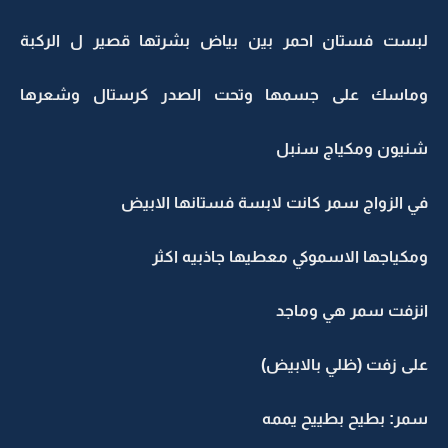
لبست فستان احمر بين بياض بشرتها قصير ل الركبة
وماسك على جسمها وتحت الصدر كرستال وشعرها
شنيون ومكياج سنبل
في الزواج سمر كانت لابسة فستانها الابيض
ومكياجها الاسموكي معطيها جاذبيه اكثر
انزفت سمر هي وماجد
على زفت (ظلي بالابيض)
سمر: بطيح بطييح يممه