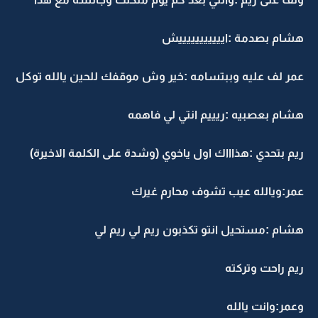
هشام بصدمة :ايييييييييييش
عمر لف عليه وببتسامه :خير وش موقفك للحين يالله توكل
هشام بعصبيه :ريييم انتي لي فاهمه
ريم بتحدي :هذاااك اول ياخوي (وشدة على الكلمة الاخيرة)
عمر:ويالله عيب تشوف محارم غيرك
هشام :مستحيل انتو تكذبون ريم لي ريم لي
ريم راحت وتركته
وعمر:وانت يالله