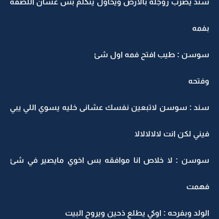
سند يضرب روجله بالارض ويحاول يتكلم بس عشان اللصقه
بفمه
سوسن : طيب افتح فمه اول شئ
وفتحه
سند : سوسن لاتبعين نفسك عشانى خليه يسوي اللي يبي
فيني لكن انت لالالالالا
سوسن : لا خلاص انا موافقه بس اخوي مايصير في شئ
فهمت
الولد وبفرحه : اوكي يطلع ذحين ويروح البيت