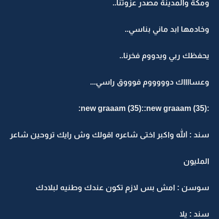
ومكة والمدينة مصدر عزوتنا..
وخادمها ابد ماني بناسي..
يحفظك ربي ويدووم فخرنا..
وعسااااك دوووووم فوووق راسي...
:new graaam (35)::new graaam (35):
سند : الله واكبر اختى شاعره اقولك وش رايك تروحين شاعر
المليون
سوسن : امش بس لازم تكون عندك وطنيه لبلادك
سند : يلا