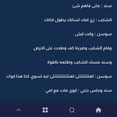
سند : مانى فاهم شئ
الشايب : زي امك لسانك يطول اذانك
سوسن : وانت ايش
وقام الشايب وضربنا كف وطحت على الارض
وسند مسك الشايب وطلعه بالقوة
سوسن : اهئئئئئئئئ اهئئئئئئئئئئئئ ليه تسوي كذا هذا ابوك
سند وجلس جنبي : ابوى مات مع امي
سوسن : انت ماشفت من لا ضرب ولا قس بس انا شفت