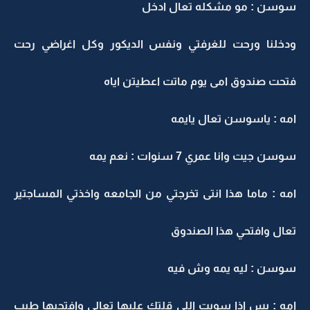
سوسن : مو مشكله تعال ادخل
ودخلنا ورحت للغرفتي ونفس الديكور وكل اغراضي رحت
فتحت صندوق امى يوم ماتت اعطيتن اياه
امه : ياسوسن تعال يايمه
سوسن جيت وانا عمري 7 سنوات : نعم يمه
امه : ماما هذا انتى تخرجتي من الجامعه واخذتي المساجتير
تعال وافتحي هذا الصندوق
سوسن : ليه يمه وش فيه
امه : بس اذا سويت اللي قلتك عليها تعالي وافتحيها طيب