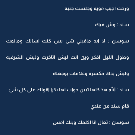
ورحت اجيب مويه وجلست جنبه
سند : وش فيك
سوسن : لا ابد مافيني شئ بس كنت اسالك ومانمت
وطول الليل افكر وين انت ليش اتاخرت وليش الشرقيه
وليش يدك مكسرة وعلامات بوجهك
سند : الله هذ كلها تبين جواب لها بكرا اقولك على كل شئ
قام سند من عندي
سوسن : تعال انا اكلمك وينك امس