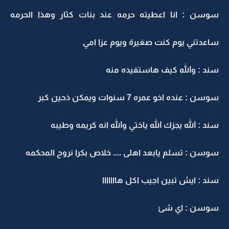
سوسن : انا اعطيته حرمه عند بنات كثار وهذا الحرمه
ساعدتني يوم كنت صغيرة ويوم عزا امي
سند : والله كيف هاستفيده منه
سوسن : عنده اخو عمره 7 سنوات ويمكن ذحين كبر
سند : الله يجزك الله ياختي والله انه كريمه وطيبه
سوسن : تسلم يابعد اهلى .... خلاص بكرا نروح المحكمه
سند : ايش تبين اجيب اكل هااااااا
سوسن : اي شئ