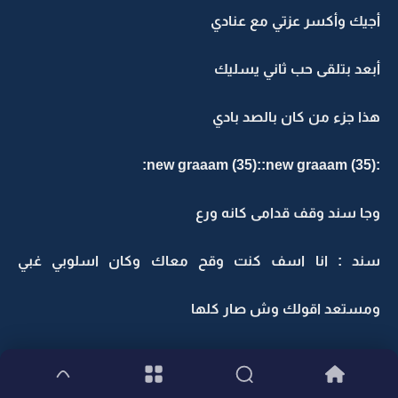
أجيك وأكسر عزتي مع عنادي
أبعد بتلقى حب ثاني يسليك
هذا جزء من كان بالصد بادي
:new graaam (35)::new graaam (35):
وجا سند وقف قدامى كانه ورع
سند : انا اسف كنت وقح معاك وكان اسلوبي غبي
ومستعد اقولك وش صار كلها
سوسن وتاكل التشيز : عادي عادي