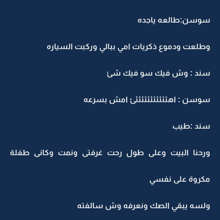
سوسن:طالعه ياجده
وطلعت ودموع ذكريات امي ببالي وركبت السياره
سند : وش فيك سو فيك شئ
سوسن : اهئئئئئئئئئئئئ امش بسرعه
سند :طيب
ورحنا البيت وعلى طول رحت غرفتى ونمت وكانى طفلة
مكروة على نفسي
ولسه يبقي الصك ونعرفه وش سالفته