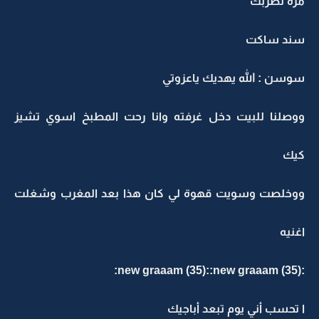
مره تضربك
سند ساكت
سوسن : الله يهديك ياعزوتي
ووصلنا للبيت دخل غرفته وانا رحت المطبخ اسوي تشيز
كيك
ووخلصت وسويت قهوة لي كان هذا بعد المغرب وشغلت
اغنيه
:new graaam (35)::new graaam (35):
ا تحسب أني يوم تبعد أباجيك