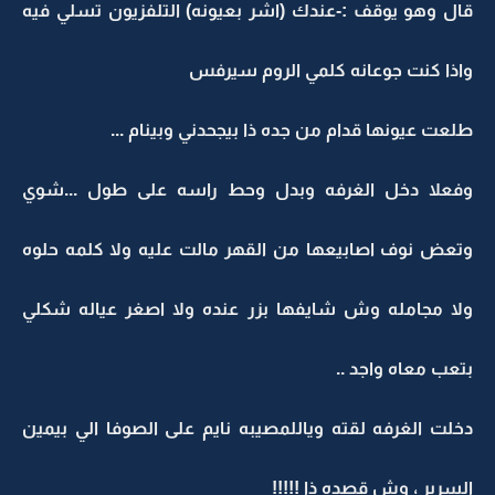
ال وهو يوقف :-عندك (اشر بعيونه) التلفزيون تسلي فيه
اذا كنت جوعانه كلمي الروم سيرفس
لعت عيونها قدام من جده ذا بيجحدني وبينام ...
فعلا دخل الغرفه وبدل وحط راسه على طول ...شوي
تعض نوف اصابيعها من القهر مالت عليه ولا كلمه حلوه
لا مجامله وش شايفها بزر عنده ولا اصغر عياله شكلي
تعب معاه واجد ..
خلت الغرفه لقته وياللمصيبه نايم على الصوفا الي بيمين
لسرير ، وش قصده ذا !!!!!