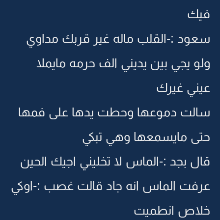
يك
عود :-القلب ماله غير قربك مداوي
لو يجي بين يديني الف حرمه مايملا
يني غيرك
الت دموعها وحطت يدها على فمها
تى مايسمعها وهي تبكي
ال بجد :-الماس لا تخليني اجيك الحين
رفت الماس انه جاد قالت غصب :-اوكي
لاص انطميت