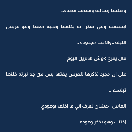
صلتها رسالته وفهمت قصده...
بتسمت وهي تفكر انه يكلمها وقلبه معها وهو عريس
لليله ..والاخت مجحوده ..
ال يمزح :-وش هالزين اليوم
لى ان مجرد تذكرها للعرس يغثها بس من جد نبرته خلتها
بتسم ..
لماس :-عشان تعرف اني ما اخلف بوعودي
كتئب وهو يذكر وعوده ...