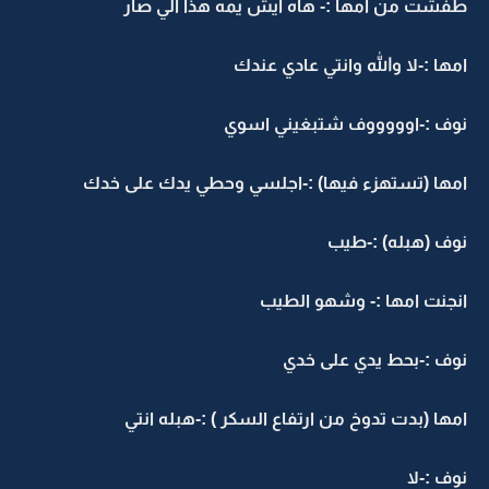
فشت من امها :- هاه ايش يمه هذا الي صار
مها :-لا والله وانتي عادي عندك
وف :-اوووووف شتبغيني اسوي
مها (تستهزء فيها) :-اجلسي وحطي يدك على خدك
وف (هبله) :-طيب
نجنت امها :- وشهو الطيب
وف :-بحط يدي على خدي
مها (بدت تدوخ من ارتفاع السكر ) :-هبله انتي
وف :-لا