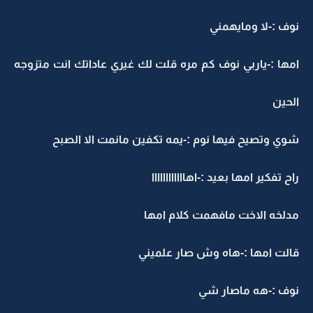
وف :-لا ومايهمني
مها :-ياربي نوف كم مره قلت لك غيري عاداتك انت متزوجه
لحين
وي وتصيح فيها نوم :-يمه تكفين مانمت الا الصبح
ح تفكير امها بعيد :-اهاااااااااااا
دلخه الاخت مافهمت كلام امها
الت امها :-هاه وش صار علميني
وف :-هه ماصار شي