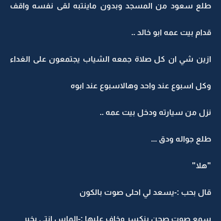
لع سعود من المسجد وبدون ماينتبه لقى نفسه واقف
دام بيت عمه ابو خالد ..
زين شي ان كل صلاة جمعه الشياب يجتمعون على الغداء
كل اسبوع عند واحد وهالاسبوع عند ابوه
زل من سيارته ودخل بيت عمه ..
لع جواله ودق ...
هلا"
ال بحب :-يسعد لي احلى صوت بالكون
مع صوت صحن ينكسر وخاف عليها :-الماس انتي بخير