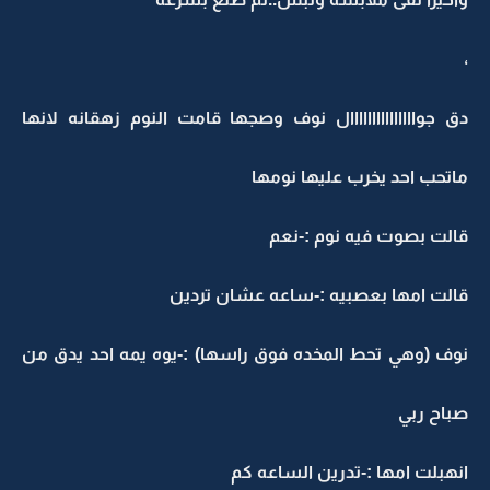
ق جوااااااااااااااال نوف وصجها قامت النوم زهقانه لانها
اتحب احد يخرب عليها نومها
الت بصوت فيه نوم :-نعم
الت امها بعصبيه :-ساعه عشان تردين
وف (وهي تحط المخده فوق راسها) :-يوه يمه احد يدق من
باح ربي
نهبلت امها :-تدرين الساعه كم