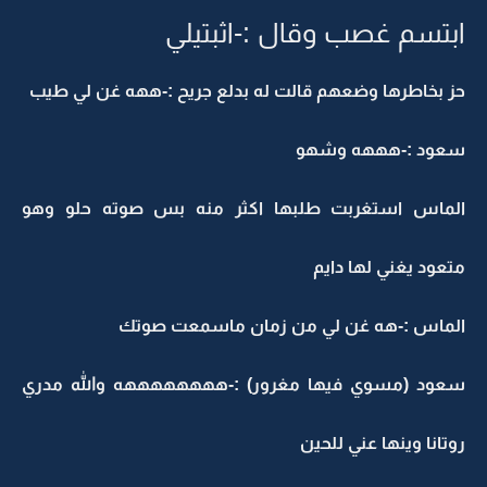
بتسم غصب وقال :-اثبتيلي
ز بخاطرها وضعهم قالت له بدلع جريح :-ههه غن لي طيب
عود :-هههه وشهو
لماس استغربت طلبها اكثر منه بس صوته حلو وهو
تعود يغني لها دايم
لماس :-هه غن لي من زمان ماسمعت صوتك
عود (مسوي فيها مغرور) :-ههههههههه والله مدري
وتانا وينها عني للحين