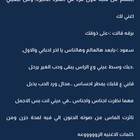
غني لك
رقه قالت :-على ذوقك
عود :-يابعد هالعالم وهالناس يا اخر احبابي والاول.
حبك وسط عيني وع الراس يبقى وحب الغير يرحل
لبي ع قلبك يمطر احساس ..محال ورد الحب يذبل
هما نظرت اجناس واجناس ..في عيني انت بس الاجمل
اثرت الماس من صوته الحنون الي فيه لمحة حزن ومن
لمات الاغنيه الروووووعه