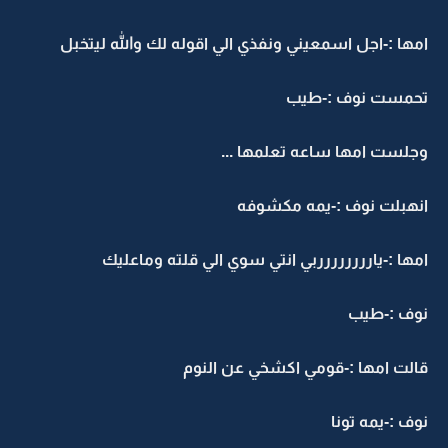
مها :-اجل اسمعيني ونفذي الي اقوله لك والله ليتخبل
حمست نوف :-طيب
جلست امها ساعه تعلمها ...
نهبلت نوف :-يمه مكشوفه
مها :-يارررررررربي انتي سوي الي قلته وماعليك
وف :-طيب
الت امها :-قومي اكشخي عن النوم
وف :-يمه تونا