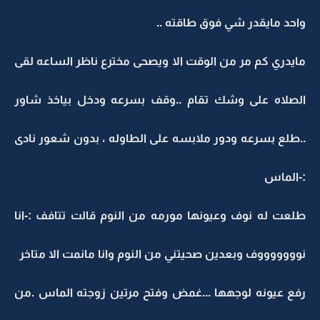
احد مايقدر شي فوق طاقته ..
ايدري كم مر من الوقت الا ويصحى مخترع ناظر الساعه لقى
لصلاه على وشك تقام ..وقف بسرعه ودخل بياخذ شاور
.طلع بسرعه ودور ملابسه على الطاوله ، بدون شعور نادى
-الماس
لعت له نوف وعيونها مورمه من النوم قالت تتافف :-انا
وووووووف وبعدين صحيتني من النوم وانا مانمت الا متاخر
فع عيونه لوجهها ...غمض وفتح مرتين زوجته الماس .من