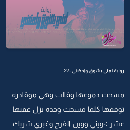
واية لمني بشوق واحضني -27
سحت دموعها وقالت وهي موقادره
وقفها كلما مسحت وحده نزل عقبها
شر :-ويني ووين الفرح وغيري شريك