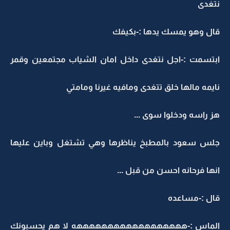
تغدى
ال وهو يمسك يدها :-بكيفك
بتسمت :-اجل نتغدى داخل امان الشياب مجتمعين وقمر
ايمه مالها خلق تتغدى ومافيه غيرنا ومامتي
ز راسه ودخلوا سوى ...
لس سعود بالمطبخ يناظرها وهي تشتغل وباين عليها
نها فرحانه احسن من قبل ...
ال :-مساعده
لماس :-ههههههههههههههههههه لا هم يحسبونك