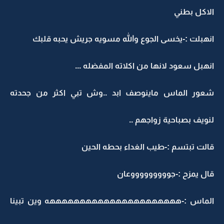
لاكل بطني
نهبلت :-يخسى الجوع والله مسويه جريش يحبه قلبك
نهبل سعود لانها من اكلاته المفضله ...
عور الماس ماينوصف ابد ..وش تبي اكثر من جحدته
نويف بصباحية زواجهم ..
الت تبتسم :-طيب الغداء بحطه الحين
ال يمزح :-جوووووووووعان
لماس :-ههههههههههههههههههههههه وين تبينا