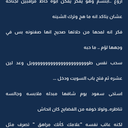
روع ..ابتسم وهو يفكر يمكن ابوه حاط مراقبين لجناحه
شان يتاكد انه ما هج وترك الشينه
كر انه لمحها من حلاتها صحيح انها صغنونه بس في
جهها لؤم .. ما حبه
حب نفس طوووووووووووووووووووووويل وعد لين
شره ثم فتح باب السويت ودخل ...
ستحى سعود يوم شافها مبدله ملابسه وجالسه
ناظره..ولولا خوفه من الفضايح كان انحاش
كنه عاتب نفسه "علامك كأنك مراهق " تصرف مثل