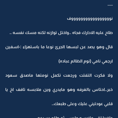
...
وووووووووووووووووف
اح عليه الادارك فجاه ..واختل توازنه لكنه مسك نفسه ..
ال وهو يصد عن لبسها الجرئ نوعا ما باستهزاء :-اسفين
رجعي نامي (نوم الظالم عباده)
لا فكرت التفتت ورجعت تكمل نومتها ماصدق سعود
بر..احتاس بالغرفه وهو مايدري وين ملابسه تافف اخ يا
لبي عودتيني عليك وعلى طبعك..
اخيرا لقى ملابسه ولبس..ثم طلع بسرعه