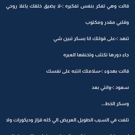
الت وهي تفكر بنفس تفكيره :-لا يضيق خلقك ياغلا روحي
قلبي مقدر ومكتوب
نهد :-على قولتك انا بسكر تبين شي
اء دورها تكتئب وتخنقها العبره
الت بهدوء :-سلامتك انتبه على نفسك
عود :-وانتي بعد
سكر الخط...
لفت في السيب الطويل العريض الي كله قزاز وديكورات ولا