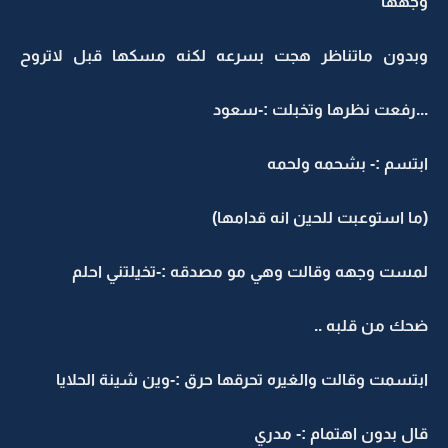
جهها
بدون ماتناظر هجت بسرعه لكنه مسكها قبل لاتروح
..رفعت نظرها وتخبلت :-سعود
بتسم :- بشحمه ولحمه
ما استوعبت للحين انه قدامها)
مست وجهه وقالت وهي مو مصدقه :-تخيلتني احلم
حك من قلبه ..
بتسمت وقالت والغيره تحرقها حرق :-وين شينة الحلايا
ال بدون اهتمام :- مدري