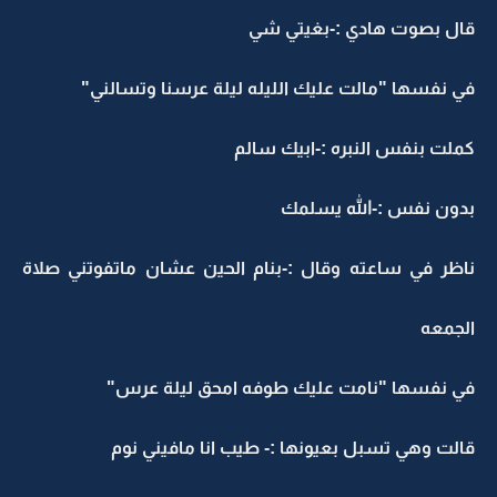
ال بصوت هادي :-بغيتي شي
ي نفسها "مالت عليك الليله ليلة عرسنا وتسالني"
ملت بنفس النبره :-ابيك سالم
دون نفس :-الله يسلمك
اظر في ساعته وقال :-بنام الحين عشان ماتفوتني صلاة
لجمعه
ي نفسها "نامت عليك طوفه امحق ليلة عرس"
الت وهي تسبل بعيونها :- طيب انا مافيني نوم