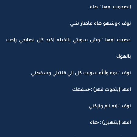
نصدمت امها :-هاه
وف :-وشهو هاه ماصار شي
صبت امها :-وش سويتي يالخبله اكيد كل نصايحي راحت
الهواء
وف :-يمه والله سويت كل الي قلتيلي وسفهني
مها (بتموت قهر) :-سفهك
وف :-ايه نام وتركني
مها (بتنهبل) :-هاه