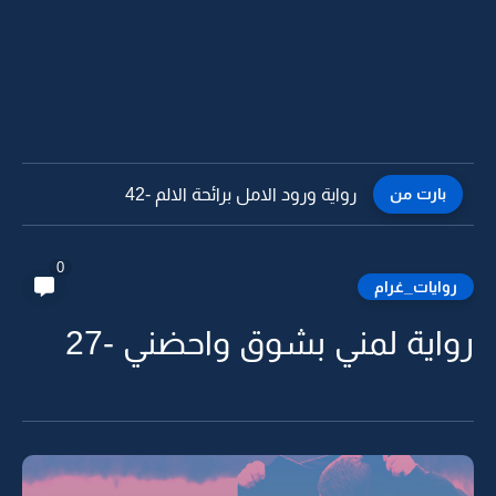
بارت من
رواية ورود الامل برائحة الالم -42
0
روايات_غرام
واية لمني بشوق واحضني -27