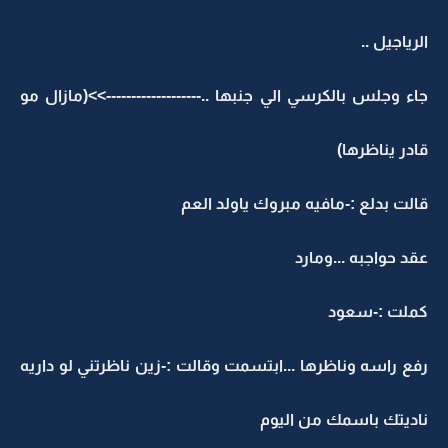
لرياجيل ..
اء وجلس بالكرسي الي جنبها ..------------------->>(مازال مو
ادر يناظرها)
الت بدلع :-مافيه مبروك ياولد العم
قد حواجبه ...ومارد
ملت :-سعود
فع راسه وناظرها ...ابتسمت وقالت :-زين ناظرتني لو داريه
اديتك باسمك من اليوم