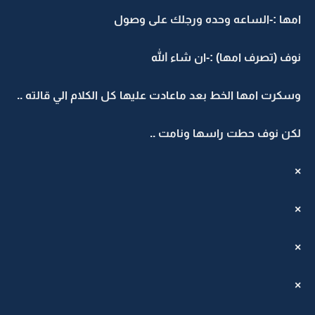
مها :-الساعه وحده ورجلك على وصول
وف (تصرف امها) :-ان شاء الله
سكرت امها الخط بعد ماعادت عليها كل الكلام الي قالته ..
كن نوف حطت راسها ونامت ..