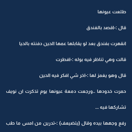
لعت عيونها
ال :-اقصد بالفندق
نقهرت بفندق بعد لو يقابلها عمها الحين دفنته بالحيا
الت وهي تناظر فيه بوله :-افطرت
ال وهو يغمز لها :-اخر شي افكر فيه الحين
مرت خدودها ..ورجعت دمعة عيونها يوم تذكرت ان نويف
شاركها فيه ...
فع وجهها بيده وقال (يتضيعف) :-تدرين من امس ما طب