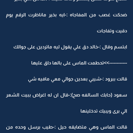
حكت غصب من المفاجاه :-ايه بخير ماناظرت الرقم يوم
قيت وتفاجات
بتسم وقال :-خالد دق علي يقول ليه ماتردين على جوالك
----------->>تحطمت الماس على بالها داق عليها
الت ببرود :-شيبي بعدين جوالي معي مافيه شي
عود (حابك السالفه صح):-قال ان له اغراض ببيت الشعر
لي برى ويبيك تدخلينها
الت الماس وهي متضايقه حيل :-طيب برسل وحده من