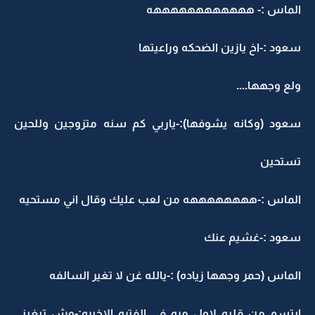
لماس :- ههههههههههههه
عود :-اخ يازين الضحكه وراعيتها
لع وجهها....
عود (وكانه يشوفها):-ياربي كم سنه متزوجين وللحين
ستحين
لماس :-ههههههههه من لعب عليك وقال اني مستحيه
عود :-غشيم عنك
لماس (حمر وجهها زياده) :-يالله غن لا تغير السالفه
بتسم من قلبه لاول مره في الفتره الاخيره:-وش تبغيني