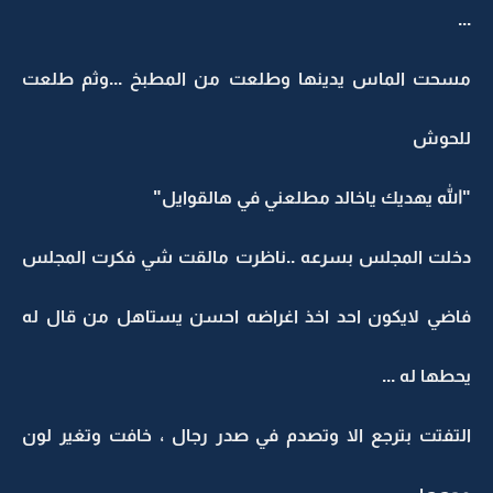
.
سحت الماس يدينها وطلعت من المطبخ ...وثم طلعت
لحوش
الله يهديك ياخالد مطلعني في هالقوايل"
خلت المجلس بسرعه ..ناظرت مالقت شي فكرت المجلس
اضي لايكون احد اخذ اغراضه احسن يستاهل من قال له
حطها له ...
لتفتت بترجع الا وتصدم في صدر رجال ، خافت وتغير لون