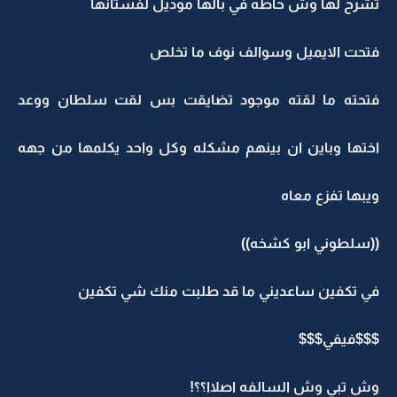
تشرح لها وش حاطه في بالها موديل لفستانها
فتحت الايميل وسوالف نوف ما تخلص
فتحته ما لقته موجود تضايقت بس لقت سلطان ووعد
اختها وباين ان بينهم مشكله وكل واحد يكلمها من جهه
ويبها تفزع معاه
((سلطوني ابو كشخه))
في تكفين ساعديني ما قد طلبت منك شي تكفين
$$$فيفي$$$
وش تبي وش السالفه اصلاا؟؟!