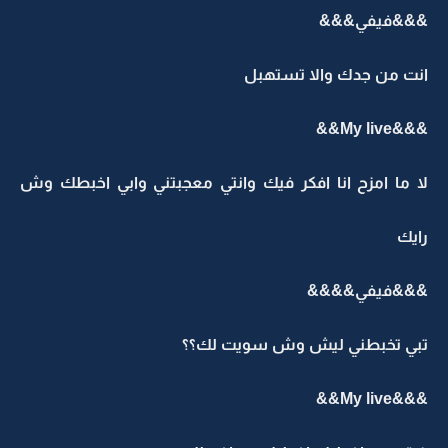
&&&فيفي&&&
انت من جدك والا تستهبل
&&&My live&&
لا ما امزح انا افكر فيك وانتي معجبتني وابي اخبطك وش
رايك
&&&فيفي&&&&
تبي تخبطني ليش وش سويت لك؟؟
&&&My live&&