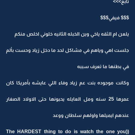
تابع>>>
$$$ فيفي$$$
يلعن ام الثقه ياخي وين الخبله الثانيه خلوني اخلص منكم
جلست اهي وياهم في مشاكل لحد ما دخل زياد وحست بألم
في بطنها ما تعرف سببه
وكانت موجوده بنت عم زياد وفاء اللي عايشه بأمريكا كان
عمرها 25 سنه ومل العايله يحبونها حتى الاولاد الصغار
عندهم ايميلها واولهم سلطان ووعد
((The HARDEST thing to do is watch the one you