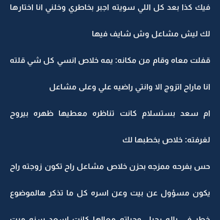
فيك كذا بعد كل اللي سويته اجبر بخاطري وخلني انا اختارها
لك ليش مشاعل وش شايف فيها
قفلت معاه وقام من مكانه: يمه خلاص انسي كل شي قلته
انا ماراح اتزوج الا وانتي راضيه علي وعلى مشاعل
ام سعد بستسلام كانت تناظره معطيها ظهره بيروح
لغرفته: خلاص بخطبها لك
حس بفرحه ممزجه بحزن خلاص مشاعل راح تكون زوجته راح
يكون مسؤول عن بيت وعن اسره كل ما تذكر هالموضوع
خطر في باله رحيل وحياته معااها كانت اسعد سنه مرت