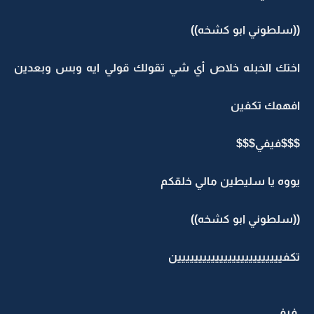
((سلطوني ابو كشخه))
اختك الخبله خلاص أي شي تقولك قولي ايه وبس وبعدين
افهمك تكفين
$$$فيفي$$$
يووه يا سليطين مالي خلقكم
((سلطوني ابو كشخه))
تكفييييييييييييييييييييييييين
فيفي