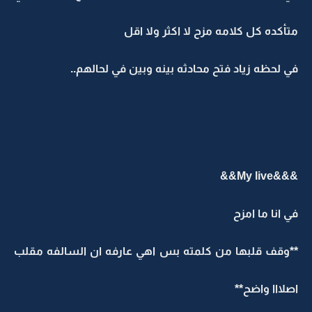
متأكده كل كلامه مزح لا اكثر ولا اقل
في لحظه زياد فتح محادثه بينه وبين في لحالهم..
&&&My live&&
في انا ما امزح
**وقف قلبها من كلمته بس اهي عارفه ان السالفه مقلب
اصلااا واضح**