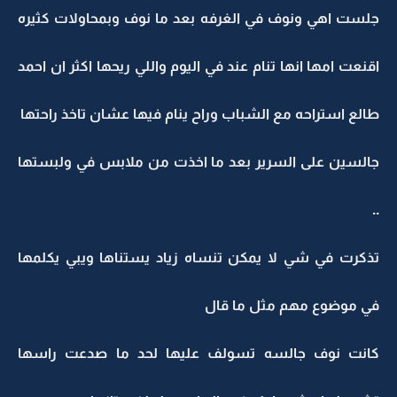
جلست اهي ونوف في الغرفه بعد ما نوف وبمحاولات كثيره
اقنعت امها انها تنام عند في اليوم واللي ريحها اكثر ان احمد
طالع استراحه مع الشباب وراح ينام فيها عشان تاخذ راحتها
جالسين على السرير بعد ما اخذت من ملابس في ولبستها
..
تذكرت في شي لا يمكن تنساه زياد يستناها ويبي يكلمها
في موضوع مهم مثل ما قال
كانت نوف جالسه تسولف عليها لحد ما صدعت راسها