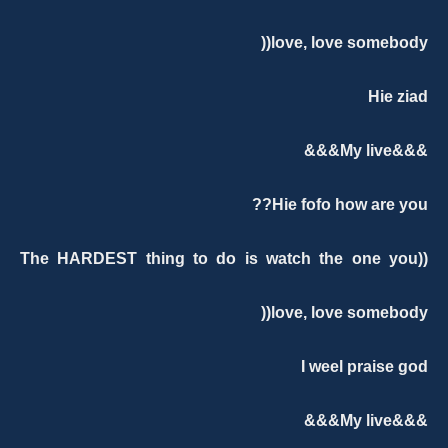
love, love somebody((
Hie ziad
&&&My live&&&
Hie fofo how are you??
((The HARDEST thing to do is watch the one you
love, love somebody((
I weel praise god
&&&My live&&&