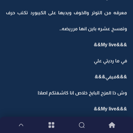
معرقه من التوتر والخوف ويديها على الكيبورد تكتب حرف
وتمسح عشره باين انها مرريضه..
&&&My live&&
في ما رديتي علي
&&&فيفي&&&
وش ذا المزح البايخ خلاص انا كاشفتكم اصلاا
&&&My live&&
ليش انتي مو مصدقه لحد الحين!!