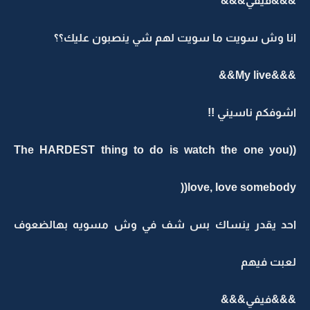
&&&فيفي&&&
انا وش سويت ما سويت لهم شي ينصبون عليك؟؟
&&&My live&&
اشوفكم ناسيني !!
((The HARDEST thing to do is watch the one you
love, love somebody((
احد يقدر ينساك بس شف في وش مسويه بهالضعوف
لعبت فيهم
&&&فيفي&&&