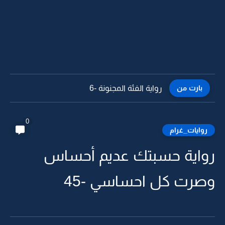
بارت من
رواية الفئة المجنونة -5
0
روايات_غرام
رواية حسبتك عديم أحساس
وصرت كل احساسي -45