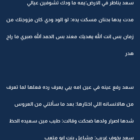
سعد يناظر في الارض:يمه ما ودك تشوفين عيالي
مدت يدها بحنان مسكت يده: لو الود ودي كان مزوجتك من
زمان بس انت الله يهديك معند بس الحمد الله صبري ما راح
هدر
سعد رفع عينه في عين امه يبي يعرف رده فعلها لما تعرف
من هالانسانه اللي اختارها: بعد ما سألتني من العروس
شدها اصرار ولدها ضحكت وقالت: طيب مين سعيده الحظ
سعد بخوف غريب: مشاعل بنت ابو متعب