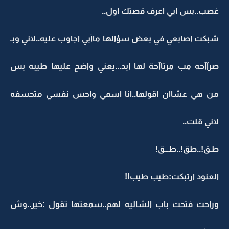
غصب..بس ابي اعرف قصتك اول..
شبكت اصابعي في بعض سؤالها ماأبي اجاوب عليه..لاني وبـ
صرآآحه مب مرتآآحة لها ابد...يعني واضح عليها طيبه بس
من هي عشاان اقولها..انا اسمي واحس نفسي متحسفه
لاني قلت..
طـق!..طق!..طـــق!
العنود ارتبكت:طيب طيب!!
وراحت فتحت باب الشاليه لهم..سمعتها تقول :خير..وش