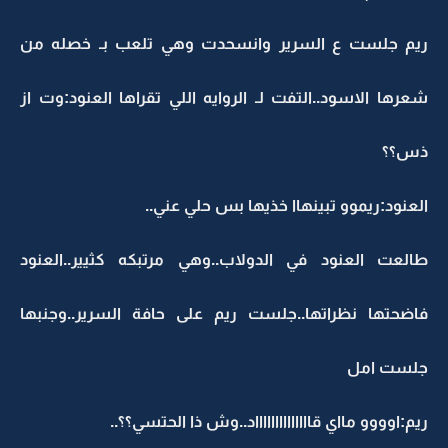
ريم جلست ع السرير وانسحدت وهي تلعب بـ خصله من
شعرها الاسود..التفت لـ الروايه اللي تقراها العنود:وت از
ذس؟؟
العنود:ريموو تبينهاا خذيها بس حلي عني..
طالعت العنود في الدولاب..وهي مرتبكه كثيير..العنود
فاضحتها نظراتها..جلست ريم على حافة السرير..وجنبها
جلست امل
ريم:اوووو مااي قااااااااااااااد..وش ذا الحتسي؟؟..