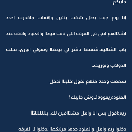
جايبكم..
انا يوم جيت بطل شفت بنتين واقفات ماقدرت احدد
اشكالهم لاني في الغرفه اللي نمت فيهاا والعنود واقفه عند
باب الشاليه..شفتها تأشر لي بيدهاا وتقولي اتوزى..دخلت
الدولاب وتوزيت..
سمعت وحده منهم تقول:خليناا ندخل
العنود:ريمووه!..وش جايبك؟
ريم:اقول بس انا وامل مشتااقين لك..يلللللللآآآ
دخلوا ريم وامل.والعنود حدها مرتبكهاا..دخلوا لـ الغرفه