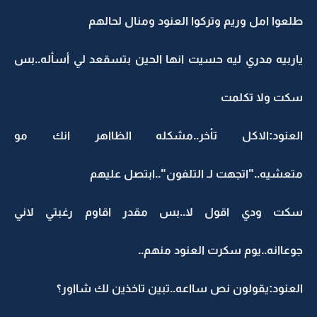
طلعوا امل وريم وتركوا العنود ومنال لحالهم
ياربيه مدري ليه حسيت انها الحين بتسقعد لي أسأله..بس
سكت ولا تكلمت
العنود:الاكل تأخر..مشكله الظااهر انك مو
متعشيه.."اتجهت لـ التلفون"..ابتصل عليهم
سكت ودي اقول لا..بس مقدر اقاوم رغبتي لاني
جوعاانه..يوم سكرت العنود منهم..
العنود:يقولون نص سااعه..تبين تاخذين لك شااور؟