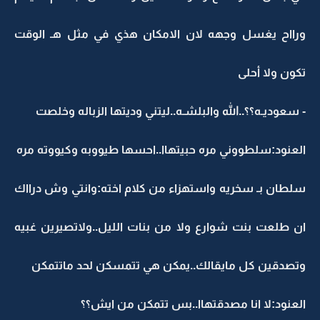
ورااح يغسل وجهه لان الامكان هذي في مثل هـ الوقت
تكون ولا أحلى
- سعوديـه؟؟..الله والبلشـه..ليتني وديتها الزباله وخلصت
العنود:سلطووني مره حبيتهاا..احسها طيووبه وكيووته مره
سلطان بـ سخريه واستهزاء من كلام اخته:وانتي وش درااك
ان طلعت بنت شوارع ولا من بنات الليل..ولاتصيرين غبيه
وتصدقين كل مايقالك..يمكن هي تتمسكن لحد ماتتمكن
العنود:لا انا مصدقتهاا..بس تتمكن من ايش؟؟