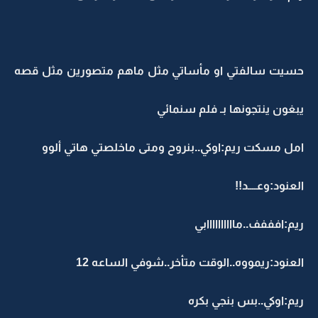
حسيت سالفتي او مأساتي مثل ماهم متصورين مثل قصه
يبغون ينتجونها بـ فلم سنمائي
امل مسكت ريم:اوكي..بنروح ومتى ماخلصتي هاتي ألوو
العنود:وعــــد!!
ريم:افففف..ماااااااااابي
العنود:ريمووه..الوقت متأخر..شوفي الساعه 12
ريم:اوكي..بس بنجي بكره