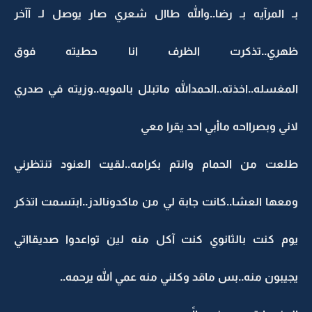
بـ المرآيه بـ رضا..والله طاال شعري صار يوصل لـ آآخر
ظهري..تذكرت الظرف انا حطيته فوق
المغسله..اخذته..الحمدالله ماتبلل بالمويه..وزيته في صدري
لاني وبصرااحه ماأبي احد يقرا معي
طلعت من الحمام وانتم بكرامه..لقيت العنود تنتظرني
ومعها العشا..كانت جابة لي من ماكدونالدز..ابتسمت اتذكر
يوم كنت بالثانوي كنت آكل منه لين تواعدوا صديقااتي
يجيبون منه..بس ماقد وكلني منه عمي الله يرحمه..