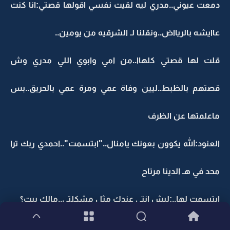
دمعت عيوني..مدري ليه لقيت نفسي اقولها قصتي:انا كنت
عاايشه بالريااض..ونقلنا لـ الشرقيه من يومين..
قلت لها قصتي كلهاا..من امي وابوي اللي مدري وش
قصتهم بالظبط..ليين وفاة عمي ومرة عمي بالحريق..بس
ماعلمتها عن الظرف
العنود:الله يكوون بعونك يامنال.."ابتسمت"..احمدي ربك ترا
محد في هـ الدينا مرتاح
ابتسمت لها..:ليش انتي عندك مثل مشكلتي..مالك بيت؟
العنود:لا بس انا احيانا احس مفسي بلا مصير لاني مطلقه