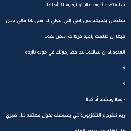
سالفتها نشوف عااد لو نوديهاا لـ أهلهاا..
سلطان:بكفيك..بس انتي اللي قولي لـ اهلي..انا مالي دخل
فيها ان طلعت راعية حركاات النص لفه..
العنود:لا ان شالله..انت حط رجولك في مويه باارده
×
×
- لهاا وحشـه أد كداا
ريم تتفرج ع التلفزيون:اللي يسمعك يقول مهتمه لنا..اصبري
خل تطلع من برجها العاجي