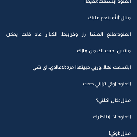
العنود ابتسمت:نعيمااً
منال:الله ينعم عليك
العنود:طلع العشا رز وخرابيط الكباار عاد قلت يمكن
ماتبين..جبت لك من مااك
ابتسمت لهاا..وربي حبيتهاا مره:لاعاادي..اي شي
العنود:اوكي ترااني جعت
منال:كان اكلتي؟
العنود:لا..ابنتظرك
منال:اوكي!