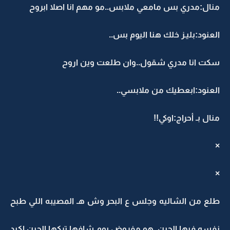
منال:مدري بس مامعي ملابس..مو مهم انا اصلا ابروح
العنود:بليـز خلك هنا اليوم بس..
سكت انا مدري شقول..وان طلعت وين اروح
العنود:ابعطيك من ملابسي..
منال بـ أحراج:اوكي!!
×
×
طلع من الشاليه وجلس ع البحر وش هـ المصيبه اللي طبح
نفسه فيها الحين..هو مفروض يوم شافها تركها الحين اكيد