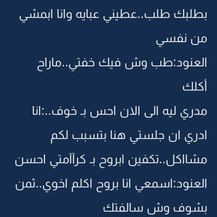
بطلبك طلب..عطيني عبايه وانا ابمشي
من نفسي
العنود:طب وش فيك خفتي..ماراح
أكلك
مدري ليه الى الان احس بـ خوف..:انا
ادري ان جلستي هنا بتسبب لكم
مشااكل..تكفين ابروح بـ كرآآمتي احسن
العنود:اسمعي انا بروح اكلم اخوي..ثمن
بشوف وش سالفتك