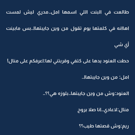
طالعت في البنت اللي اسمها امل..مدري ليش لمست
اهاانه في كلمتها يوم تقول من وين جايبتهاا..بس مابينت
أي شي
حطت العنود يدها على كتفي وقربتني لها:اعرفكم على منال!
امل: من وين جايبتهاا..
العنود:وش من وين جايبتها..بلوزه هي؟؟..
منال:لاعادي..انا صلا بروح
ريم:وش قصتها طيب؟؟