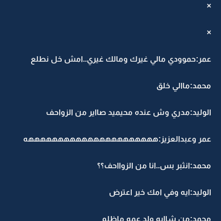
×
×
عمر:حموودي مالي غيرك ومالك غيري..امش خل نطلع
محمد:ماالي خلق
الوليد:مدري وش عنده محيميد صااير من الزواحف
عمر وعبدالعزيز:ههههههههههههههههههههههه
محمد:انثبر بس..انا من الزوااحف؟؟
الوليد:ايه وفي امك خير اعترض
محمد:من شاابه ولد عمه ماظلم