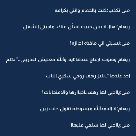
منى تكذب:كنت بالحمام وانتي بكرامه
ريهام:اهاا..لا بس حبيت اسأل عنك..ماجيتي الشغل
منى:نسيتي اني ماخذه اجاازه؟
ريهام وصوت ازعاج عندها:ايه والله معليش اعذريني.."تكلم
احد عندها"..بليز رهف روحي سكري الباب
منى:يااحبي لها رهف..اخباارها والامتحانات؟
ريهام:لا الحمدالله مبسوطه تقول حلت زين
منى:يااحبي لها سلمي عليهاا