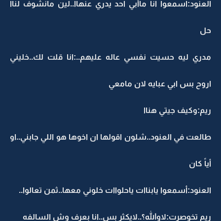
العنود:اسمعوا انا ماأبي احد يدري عنهاا..لين مانشوف لناا
حل
مدري ليه حسيت نفسي عاله عليهم..:انا قلت لك..خليني
اروح بس ابي عبايه لان مامعي
ريم:وكيف جيتي هناا
طالعت في العنود..شلون اقولها ان اخوها هو اللي جابني..او
أياً كان
العنود:أسمعوا يابناات ياحلواات خلوني معها..ثمن تعالوا..
ريم تخوصرت:لاوالله؟..لايكثر بس..انا بعرف وش السالفه