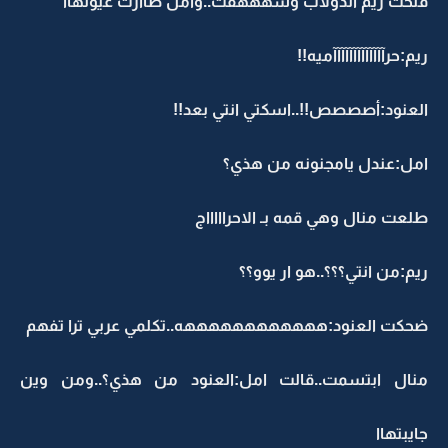
فتحت ريم الدولاب وشهههقت..وامل طاارت عيونهاا
ريم:حرآآآآآآآآآآآآآميه!!
العنود:أصصصص!!..اسكتي انتي بعد!!
امل:عندل يامجنونه من هذي؟
طلعت منال وهي قمه بـ الاحراااااج
ريم:من انتي؟؟؟..هو ار يوو؟؟
ضحكت العنود:ههههههههههههه..تكلمي عربي ترا تفهم
منال ابتسمت..قالت امل:العنود من هذي؟..ومن وين
جايبتهاا