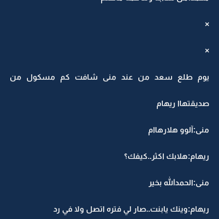
×
×
يوم طلع سعد من عند منى شافت كم مسكول من
صديقتهاا ريهام
منى:آلوو هلارهاام
ريهام:هلابك اكثر..كيفك؟
منى:الحمدالله بخير
ريهام:وينك يابنت..صار لي فتره اتصل ولا في رد