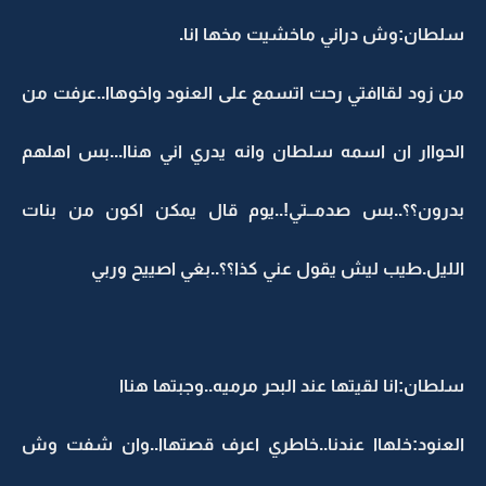
سلطان:وش دراني ماخشيت مخها انا.
من زود لقاافتي رحت اتسمع على العنود واخوهاا..عرفت من
الحواار ان اسمه سلطان وانه يدري اني هناا...بس اهلهم
بدرون؟؟..بس صدمــتي!..يوم قال يمكن اكون من بنات
الليل.طيب ليش يقول عني كذا؟؟..بغي اصييح وربي
سلطان:انا لقيتها عند البحر مرميه..وجبتها هناا
العنود:خلهاا عندنا..خاطري اعرف قصتهاا..وان شفت وش