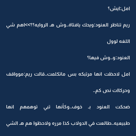
امل:ايش؟
ريم تناظر العنود:ويحك يافتاة..وش هـ الروايه؟؟>>اهم شي
اللغه لوول
العنود:و..وش فيها؟
امل لاحظت انها مرتبكه بس ماتكلمت..قالت ريم:موواقف
وحركاات نص كم..
ضحكت العنود بـ خوف..وكأنها تبي توهمهم انها
طبيعيه..طالعت في الدولاب كذا مرره ولاحظوا هم هـ الشي