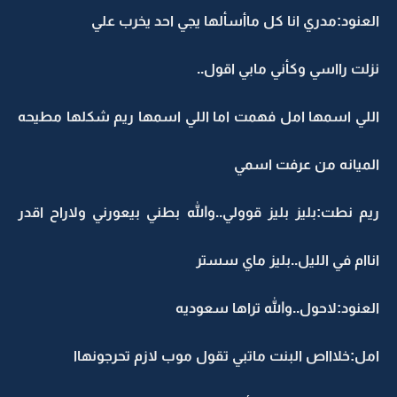
العنود:مدري انا كل ماأسألها يجي احد يخرب علي
نزلت رااسي وكأني مابي اقول..
اللي اسمها امل فهمت اما اللي اسمها ريم شكلها مطيحه
الميانه من عرفت اسمي
ريم نطت:بليز بليز قوولي..والله بطني بيعورني ولاراح اقدر
اناام في الليل..بليز ماي سستر
العنود:لاحول..والله تراها سعوديه
امل:خلاااص البنت ماتبي تقول موب لازم تحرجونهاا