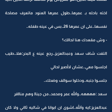
اخته باحله بـ عمرها..طول عمرها العنود ماتعرف مصلحة
نفسها..على ان عمرها 26..بس في عينه طفله..
- وش مقعدك هنا لحالك؟
التفت شاف سعد وعبدالعزيز..رجع عينه ع البحر:هلا..طيب
اجلسوا معي..عشان لاأصير لحالي
جلسـوا جنبه..ودخلوا سوالف وضحك..
سعد :ههههه..والله عمر ومحمد..من جيناا وهم منااقر
عبدالعزيز:ايه والله..اشوى ان ابوانا في شاليه ثااني ولا كان