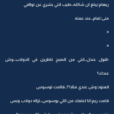
ريهام:يبلغ ان شالله..طيب انتي بشري عن نواافي
منى:تمام..عند عمته
×
×
-اقول عندل..انتي من الصبح ناظرين في الدولاب..وش
عندك؟
العنود:وش عندي مثلا؟؟..قاامت توسوس
قامت ريم:انا اعلمك من اللي يوسوس..ترااه دولاب وبس