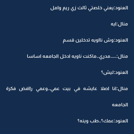
العنود:يعني خلصتي ثالث زي ريم وامل
منال:ايه
العنود:وش نااويه تدخلين قسم
منال:.....مدري..ماكنت ناويه ادخل الجامعه اساسا
العنود:ليش؟
منال:انا اصلا عايشه في بيت عمي..وعمي راافض فكرة
الجامعه
العنود:عمك؟..طب وينه؟