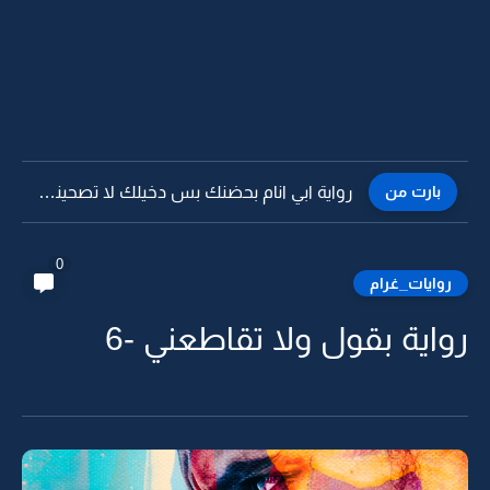
بارت من
رواية ابي انام بحضنك بس دخيلك لا تصحيني -7
0
روايات_غرام
رواية بقول ولا تقاطعني -6