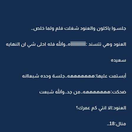
جلسـوا ياكلون والعنود شغلت فلم ولما خلص..
العنود وهي تتسند :آآآآآآآآآآآآآه..والله فله احلى شي ان النهايه
سعيده
أبستمت عليها:هههههههه..جلسة وحده شبعاانه
ضحكت:هههههههه..من جد..والله شبعت
العنود:الا انتي كم عمرك؟
منال:18..