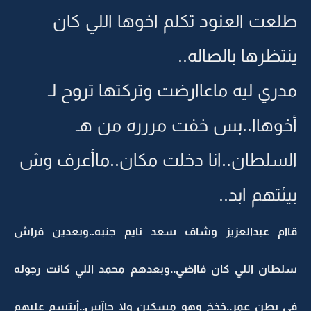
طلعت العنود تكلم اخوها اللي كان
ينتظرها بالصاله..
مدري ليه ماعاارضت وتركتها تروح لـ
أخوهاا..بس خفت مررره من هـ
السلطان..انا دخلت مكان..ماأعرف وش
بيئتهم ابد..
قاام عبدالعزيز وشاف سعد نايم جنبه..وبعدين فراش
سلطان اللي كان فااضي..وبعدهم محمد اللي كانت رجوله
في بطن عمر..خخخ وهو مسكين ولا حآآس..أبتسم عليهم