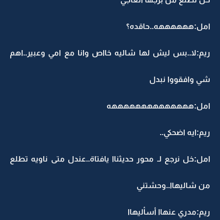
امل:ههههههه..حاقده؟
ريم:لا..بس ليش لها شاليه خااص وانا مع امي وعبير..اهم
شي وافقووا نبدل
امل:ههههههههههههههه
ريم:ايه اضحكي..
امل:خل نرجع لـ محور حديثناا يافتاة..عندل متى ناويه تطلع
من شاليهاا..وحشتني
ريم:مدري عنهاا أسأليهاا